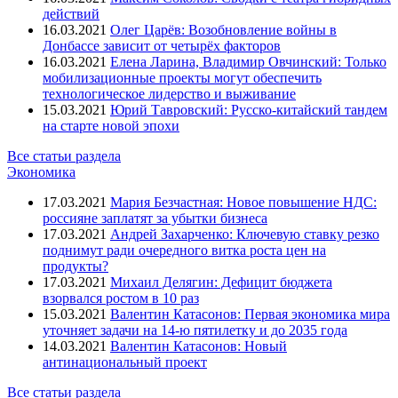
действий
16.03.2021
Олег Царёв: Возобновление войны в
Донбассе зависит от четырёх факторов
16.03.2021
Елена Ларина, Владимир Овчинский: Только
мобилизационные проекты могут обеспечить
технологическое лидерство и выживание
15.03.2021
Юрий Тавровский: Русско-китайский тандем
на старте новой эпохи
Все статьи раздела
Экономика
17.03.2021
Мария Безчастная: Новое повышение НДС:
россияне заплатят за убытки бизнеса
17.03.2021
Андрей Захарченко: Ключевую ставку резко
поднимут ради очередного витка роста цен на
продукты?
17.03.2021
Михаил Делягин: Дефицит бюджета
взорвался ростом в 10 раз
15.03.2021
Валентин Катасонов: Первая экономика мира
уточняет задачи на 14-ю пятилетку и до 2035 года
14.03.2021
Валентин Катасонов: Новый
антинациональный проект
Все статьи раздела