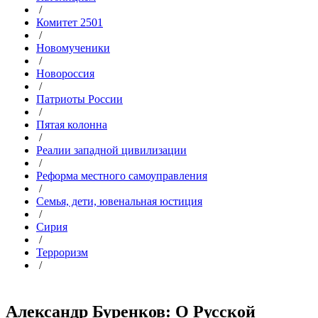
/
Комитет 2501
/
Новомученики
/
Новороссия
/
Патриоты России
/
Пятая колонна
/
Реалии западной цивилизации
/
Реформа местного самоуправления
/
Семья, дети, ювенальная юстиция
/
Сирия
/
Терроризм
/
Александр Буренков: О Русской