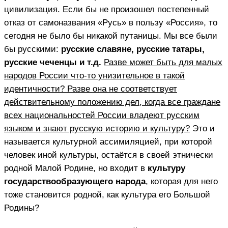
цивилизация. Если бы не произошел постепенный
отказ от самоназвания «Русь» в пользу «Россия», то
сегодня не было бы никакой путаницы. Мы все были
бы русскими:
русские славяне, русские татары,
русские чеченцы и т.д.
Разве может быть для малых
народов России что-то унизительное в такой
идентичности? Разве она не соответствует
действительному положению дел, когда все граждане
всех национальностей России владеют русским
языком и знают русскую историю и культуру?
Это и
называется культурной ассимиляцией, при которой
человек иной культуры, остаётся в своей этнически
родной Малой Родине, но входит в
культуру
государствообразующего народа
, которая для него
тоже становится родной, как культура его Большой
Родины?