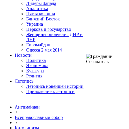
Лидеры Запада
Аналитика
Пятая колонна
Ближний Восток
Украина
Церковь и государство
Женщины ополчения ДНР и
ЛНР
Евромайдан
Одесса 2 мая 2014
Новости
Политика
Экономика
Культура
Религия
Летопись
Летопись новейшей истории
Приложение к летописи
Антимайдан
/
Всеправославный собор
/
Католицизм