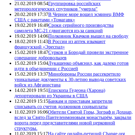
21.02.2019 08:54
Группировка российских
метеорологических спутников "умерла"
20.02.2019 17:37
В Черное море вошел эсминец ВМФ
США с ракетами «Томагавк»
19.02.2019 16:49
Сроки серийного производства
самолета МС-21 сдвигаются из-за санкций
19.02.2019 14:06
Полковник Квачков вышел на свободу
18.02.2019 11:43
В России из аптек изымают
французский «Эреспал»
15.02.2019 18:47
Сурков и Бородай провели экстренное
совещание добровольцев
15.02.2019 15:04
Лукашенко объяснил, как далеко готов
идти в объединении с Россией
15.02.2019 13:37
Минобороны России рассекретило
уникальные документы к 30-летию вывода советских
войск из Афганистана
14.02.2019 19:51
Епископа Гедеона (Харона)
депортировали из Украины в США
12.02.2019 15:15
Банкам и приставам запретили
списывать со счетов должников соцвыплаты
11.02.2019 16:06
Обители Святой Горы, Зограф и Дохиар,
вслед за Свято-Пантелеимоновым монастырём, закрыли
ворота перед представителями новой церковной
структуры.
11.02.2019 15:17
На сайте онлайн-петиций Change.org