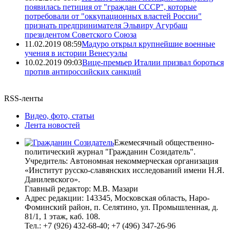
появилась петиция от "граждан СССР", которые
потребовали от "оккупационных властей России"
признать предпринимателя Эльвиру Агурбаш
президентом Советского Союза
11.02.2019 08:59
Мадуро открыл крупнейшие военные
учения в истории Венесуэлы
10.02.2019 09:03
Вице-премьер Италии призвал бороться
против антироссийских санкций
RSS-ленты
Видео, фото, статьи
Лента новостей
Ежемесячный общественно-
политический журнал "Гражданин Созидатель".
Учредитель: Автономная некоммерческая организация
«Институт русско-славянских исследований имени Н.Я.
Данилевского».
Главный редактор: М.В. Мазари
Адрес редакции: 143345, Московская область, Наро-
Фоминский район, п. Селятино, ул. Промышленная, д.
81/1, 1 этаж, каб. 108.
Тел.: +7 (926) 432-68-40; +7 (496) 347-26-96