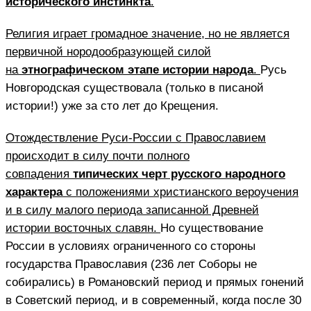
исторического инстинкта
.
Религия играет громадное значение, но не является
первичной нородообразующей силой
на
этнографическом этапе истории народа
.
Русь
Новгородская существовала (только в писаной
истории!) уже за сто лет до Крещения.
Отождествление Руси-России с Православием
происходит в силу почти полного
совпадения
типических черт русского народного
характера
с положениями христианского вероучения
и в силу малого периода записанной Древней
истории восточных славян.
Но существование
России в условиях ограниченного со стороны
государства Православия (236 лет Соборы не
собирались) в Романовский период и прямых гонений
в Советский период, и в современный, когда после 30