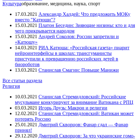
Культура
образование, медицина, наука, спорт
17.03.2021
Александр Халдей: Что предложить МОКу
вместо "Катюши"?
15.03.2021
Платон Беседин: Зияющие низины: кто и для
чего прикрывается народом
15.03.2021
Андрей Соколов: России запретили и
«Катюшу»
14.03.2021
РИА Катюша: «Российская газета» пиарит
нейроинтерфейсы в школах: трансгуманисты
приступили к превращению российских детей в
биороботов
13.03.2021
Станислав Смагин: Повыше Манижи
Все статьи раздела
Религия
10.03.2021
Станислав Стремидловский: Российские
мусульмане конкурируют за внимание Ватикана с РПЦ
03.03.2021
Игорь Друзь: Макрон и религии
12.02.2021
Станислав Стремидловский: Ватикан может
потерять Россию
25.01.2021
Дмитрий Скворцов: Фанар сдал — Фанар
принял!
29.12.2020
Дмитрий Скворцов: За что украинские гомо-