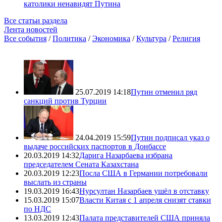
католики ненавидят Путина
Все статьи раздела
Лента новостей
Все события
/
Политика
/
Экономика
/
Культура
/
Религия
25.07.2019 14:18
Путин отменил ряд
санкций против Турции
24.04.2019 15:59
Путин подписал указ о
выдаче российских паспортов в Донбассе
20.03.2019 14:32
Дарига Назарбаева избрана
председателем Сената Казахстана
20.03.2019 12:23
Посла США в Германии потребовали
выслать из страны
19.03.2019 16:43
Нурсултан Назарбаев ушёл в отставку
15.03.2019 15:07
Власти Китая с 1 апреля снизят ставки
по НДС
13.03.2019 12:43
Палата представителей США приняла