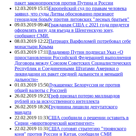
пакет законопроектов против Путина и России
12.03.2019 15:15
Европейский суд по правам человека
заявил, что суды Литвы обоснованно признают
геноцидом борьбу против литовских "лесных братьев"
09.03.2019 09:46
Гражданам США с 2021 года придется
оформлять визу для въезда в Шенгенскую зону,
сообщают СМИ.
08.03.2019 12:22
Патриарх Варфоломей потребовал себе
монастыри Крыма
05.03.2019 17:11
Владимир Путин подписал Указ «О
приостановлении Российской Федерацией выполнения
Договора между Союзом Советских Социалистических
Республик и Соединенными Штатами Америки о
ликвидации их ракет средней дальности и меньшей
дальности»
01.03.2019 15:50
Лукашенко: Белоруссия не против
общей валюты с Россией
26.02.2019 19:23
Греф признал потерю миллиардов
рублей из-за искусственного интеллекта
26.02.2019 18:26
Грудинина лишили депутатского
мандата
22.02.2019 11:33
США сообщили о решении оставить в
Сирии «миротворческий контингент»
22.02.2019 11:31
США готовят стратегию "троянского
коня" против России и Китая, сообщили СМИ