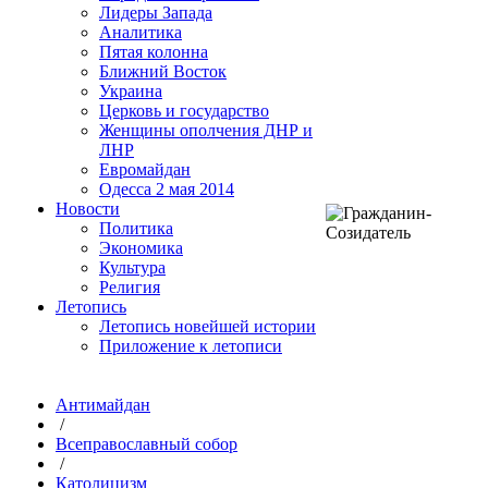
Лидеры Запада
Аналитика
Пятая колонна
Ближний Восток
Украина
Церковь и государство
Женщины ополчения ДНР и
ЛНР
Евромайдан
Одесса 2 мая 2014
Новости
Политика
Экономика
Культура
Религия
Летопись
Летопись новейшей истории
Приложение к летописи
Антимайдан
/
Всеправославный собор
/
Католицизм