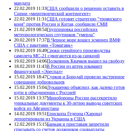
мандата
22.02.2019 11:33
США сообщили о решении оставить в
Сирии «миротворческий контингент»
22.02.2019 11:31
США готовят стратегию "троянского
коня" против России и Китая, сообщили СМИ
21.02.2019 08:54
Группировка российских
метеорологических спутников "умерла"
20.02.2019 17:37
В Черное море вошел эсминец ВМФ
США с ракетами «Томагавк»
19.02.2019 16:49
Сроки серийного производства
самолета МС-21 сдвигаются из-за санкций
19.02.2019 14:06
Полковник Квачков вышел на свободу
18.02.2019 11:43
В России из аптек изымают
французский «Эреспал»
15.02.2019 18:47
Сурков и Бородай провели экстренное
совещание добровольцев
15.02.2019 15:04
Лукашенко объяснил, как далеко готов
идти в объединении с Россией
15.02.2019 13:37
Минобороны России рассекретило
уникальные документы к 30-летию вывода советских
войск из Афганистана
14.02.2019 19:51
Епископа Гедеона (Харона)
депортировали из Украины в США
12.02.2019 15:15
Банкам и приставам запретили
списывать со счетов должников соцвыплаты