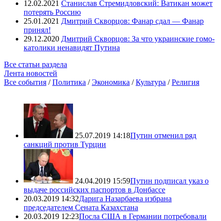
12.02.2021
Станислав Стремидловский: Ватикан может
потерять Россию
25.01.2021
Дмитрий Скворцов: Фанар сдал — Фанар
принял!
29.12.2020
Дмитрий Скворцов: За что украинские гомо-
католики ненавидят Путина
Все статьи раздела
Лента новостей
Все события
/
Политика
/
Экономика
/
Культура
/
Религия
25.07.2019 14:18
Путин отменил ряд
санкций против Турции
24.04.2019 15:59
Путин подписал указ о
выдаче российских паспортов в Донбассе
20.03.2019 14:32
Дарига Назарбаева избрана
председателем Сената Казахстана
20.03.2019 12:23
Посла США в Германии потребовали