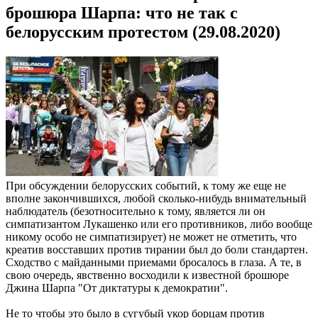
брошюра Шарпа: что не так с
белорусским протестом (29.08.2020)
При обсуждении белорусских событий, к тому же еще не
вполне закончившихся, любой сколько-нибудь внимательный
наблюдатель (безотносительно к тому, является ли он
симпатизантом Лукашенко или его противников, либо вообще
никому особо не симпатизирует) не может не отметить, что
креатив восставших против тирании был до боли стандартен.
Сходство с майданными приемами бросалось в глаза. А те, в
свою очередь, явственно восходили к известной брошюре
Джина Шарпа "От диктатуры к демократии".
Не то чтобы это было в сугубый укор борцам против