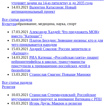
уточняет задачи на 14-ю пятилетку и до 2035 года
14.03.2021
Валентин Катасонов: Новый
антинациональный проект
Все статьи раздела
Культура
образование, медицина, наука, спорт
17.03.2021
Александр Халдей: Что предложить МОКу
вместо "Катюши"?
15.03.2021
Платон Беседин: Зияющие низины: кто и для
чего прикрывается народом
15.03.2021
Андрей Соколов: России запретили и
«Катюшу»
14.03.2021
РИА Катюша: «Российская газета» пиарит
нейроинтерфейсы в школах: трансгуманисты
приступили к превращению российских детей в
биороботов
13.03.2021
Станислав Смагин: Повыше Манижи
Все статьи раздела
Религия
10.03.2021
Станислав Стремидловский: Российские
мусульмане конкурируют за внимание Ватикана с РПЦ
03.03.2021
Игорь Друзь: Макрон и религии