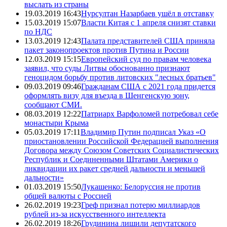
выслать из страны
19.03.2019 16:43
Нурсултан Назарбаев ушёл в отставку
15.03.2019 15:07
Власти Китая с 1 апреля снизят ставки
по НДС
13.03.2019 12:43
Палата представителей США приняла
пакет законопроектов против Путина и России
12.03.2019 15:15
Европейский суд по правам человека
заявил, что суды Литвы обоснованно признают
геноцидом борьбу против литовских "лесных братьев"
09.03.2019 09:46
Гражданам США с 2021 года придется
оформлять визу для въезда в Шенгенскую зону,
сообщают СМИ.
08.03.2019 12:22
Патриарх Варфоломей потребовал себе
монастыри Крыма
05.03.2019 17:11
Владимир Путин подписал Указ «О
приостановлении Российской Федерацией выполнения
Договора между Союзом Советских Социалистических
Республик и Соединенными Штатами Америки о
ликвидации их ракет средней дальности и меньшей
дальности»
01.03.2019 15:50
Лукашенко: Белоруссия не против
общей валюты с Россией
26.02.2019 19:23
Греф признал потерю миллиардов
рублей из-за искусственного интеллекта
26.02.2019 18:26
Грудинина лишили депутатского