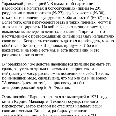
"оранжевой революцией". В шахматной партии нет
надобности в молитвах и богослужениях (прием № 20),
раздевании в знак протеста (№ 23), грубых жестах (№ 30),
отказе от исполнения супружеских обязанностей (№ 57) и т. д.
Более того, если переусердствовать в таких приемах, могут и
дисквалифицировать. На войне бывают всякие приемы, не
выключая вышеперечисленных, но главный прием — это
наступлением с превосходящими силами навязать неприятелю
свою волю. Когда есть готовность драться и побеждать, можно
обойтись и без хитрых Шарповых придумок. Ибо и в
шахматах, и на войне есть мы, и есть противник, и это
различие понятно всем.
В "оранжевом" же действе наблюдается желание размыть эту
грань, запутать хитрыми приемами и неприятеля, и
нейтральную массу, расположив последнюю к себе. То есть,
по нынешней моде, сделать вид, что мы как бы и не воюем.
"А вешать будем потом", — присовокупил бы
днепропетровский мэр Б. А. Филатов.
Этим пособие Шарпа отличается от вышедшей в 1931 году
книги Курцио Малапарте "Техника государственного
переворота", автор которой не стеснялся называть вещи
своими именами. Впрочем, разбирая успешную
тактику Муссолини и Троцкого, называть все это "От