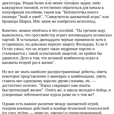
диктатуры. Решая более или менее типовую задачу либо
кажущуюся типовой, естественно обратиться для начала к
популярным пособиям, таким как "Библиотечка юного
пионера "Знай и умей", "Самоучитель шахматной игры" или
брошюра Шарпа. Ибо зачем же изобретать велосипед.
Конечно, можно обойтись и без пособий. "На третьем ходу
выяснилось, что гроссмейстер играет восемнадцать испанских
партий. В остальных двенадцати черные применили хотя и
устаревшую, но довольно верную защиту Филидора. Если б
Остап узнал, что он играет такие мудреные партии и
сталкивается с такой испытанной защитой, он крайне бы
удивился. Дело в том, что великий комбинатор играл в
шахматы второй раз в жизни".
Но все же знать наиболее распространенные дебюты, иметь
некоторое представление о маневрах и комбинациях, уметь
ставить мат одинокому королю двумя слонами, etc. —
достаточно полезно. "Наука сокращает нам опыты
быстротекущей жизни". Опять же, и школа молодого бойца, и
ускоренные лейтенантские курсы разве не о том же?
Однако есть важное различие между шахматной игрой,
театром военных действий и вообще безличной технологией
(от греч. techne — ремесло, умение) и премудроковарной