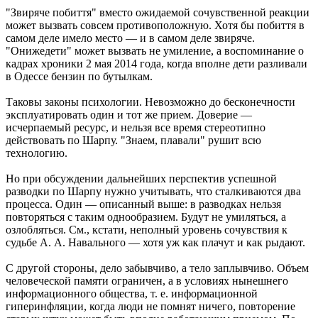
"Звиряче побиття" вместо ожидаемой сочувственной реакции
может вызвать совсем противоположную. Хотя бы побиття в
самом деле имело место — и в самом деле звиряче.
"Онижедети" может вызвать не умиление, а воспоминание о
кадрах хроники 2 мая 2014 года, когда вполне дети разливали
в Одессе бензин по бутылкам.
Таковы законы психологии. Невозможно до бесконечности
эксплуатировать один и тот же прием. Доверие —
исчерпаемый ресурс, и нельзя все время стереотипно
действовать по Шарпу. "Знаем, плавали" рушит всю
технологию.
Но при обсуждении дальнейших перспектив успешной
разводки по Шарпу нужно учитывать, что сталкиваются два
процесса. Один — описанный выше: в разводках нельзя
повторяться с таким однообразием. Будут не умиляться, а
озлобляться. См., кстати, неполный уровень сочувствия к
судьбе А. А. Навального — хотя уж как плачут и как рыдают.
С другой стороны, дело забывчиво, а тело заплывчиво. Объем
человеческой памяти ограничен, а в условиях нынешнего
информационного общества, т. е. информационной
гиперинфляции, когда люди не помнят ничего, повторение