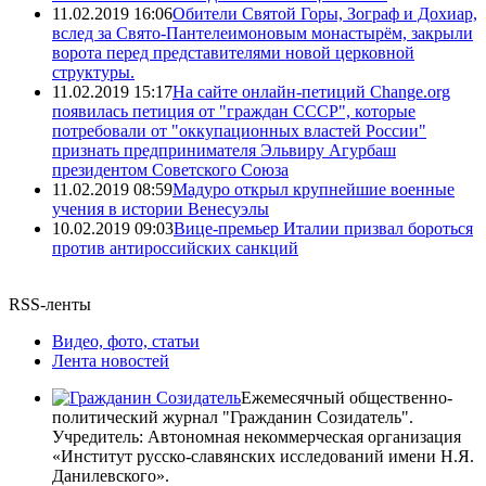
11.02.2019 16:06
Обители Святой Горы, Зограф и Дохиар,
вслед за Свято-Пантелеимоновым монастырём, закрыли
ворота перед представителями новой церковной
структуры.
11.02.2019 15:17
На сайте онлайн-петиций Change.org
появилась петиция от "граждан СССР", которые
потребовали от "оккупационных властей России"
признать предпринимателя Эльвиру Агурбаш
президентом Советского Союза
11.02.2019 08:59
Мадуро открыл крупнейшие военные
учения в истории Венесуэлы
10.02.2019 09:03
Вице-премьер Италии призвал бороться
против антироссийских санкций
RSS-ленты
Видео, фото, статьи
Лента новостей
Ежемесячный общественно-
политический журнал "Гражданин Созидатель".
Учредитель: Автономная некоммерческая организация
«Институт русско-славянских исследований имени Н.Я.
Данилевского».