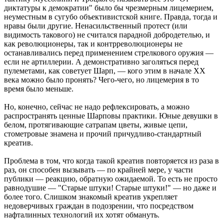
диктатуры к демократии" было бы чрезмерным лицемерием,
неуместным в сугубо объективистской книге. Правда, тогда и
нравы были другие. Ненасильственный протест (или
видимость такового) не считался парадной добродетелью, и
как революционеры, так и контрреволюционеры не
останавливались перед применением стрелкового оружия —
если не артиллерии. А демонстративно заголяться перед
пулеметами, как советует Шарп, — кого этим в начале XX
века можно было пронять? Чего-чего, но лицемерия в то
время было меньше.
Но, конечно, сейчас не надо рефлексировать, а можно
распространять ценные Шарповы практики. Юные девушки в
белом, протягивающие сатрапам цветы, живые цепи,
стометровые знамена и прочий причудливо-стандартный
креатив.
Проблема в том, что когда такой креатив повторяется из раза в
раз, он способен вызывать — по крайней мере, у части
публики — реакцию, обратную ожидаемой. То есть не просто
равнодушие — "Старые штуки! Старые штуки!" — но даже и
более того. Слишком знакомый креатив укрепляет
недоверчивых граждан в подозрении, что посредством
нафталинных технологий их хотят обмануть.