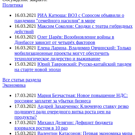
Политика
16.03.2021
РИА Катюша: ВОЗ с Соросом объявили о
пандемии "семейного насилия" в мире
16.03.2021
Максим Соколов: Сводки с театра гибридных
действий
16.03.2021
Олег Царёв: Возобновление войны в
Донбассе зависит от четырёх факторов
16.03.2021
Елена Ларина, Владимир Овчинский: Только
мобилизационные проекты могут обеспечить
технологическое лидерство и выживание
15.03.2021
Юрий Тавровский: Русско-китайский тандем
на старте новой эпохи
Все статьи раздела
Экономика
17.03.2021
Мария Безчастная: Новое повышение НДС:
россияне заплатят за убытки бизнеса
17.03.2021
Андрей Захарченко: Ключевую ставку резко
поднимут ради очередного витка роста цен на
продукты?
17.03.2021
Михаил Делягин: Дефицит бюджета
взорвался ростом в 10 раз
15.03.2021
Валентин Катасонов: Первая экономика мира