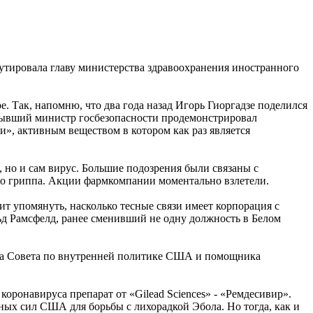
рутировала главу министерства здравоохранения иностранного
 Так, напомню, что два года назад Игорь Гиоргадзе поделился
. Бывший министр госбезопасности продемонстрировал
», активным веществом в котором как раз является
, но и сам вирус. Большие подозрения были связаны с
его гриппа. Акции фармкомпании моментально взлетели.
ит упомянуть, насколько тесные связи имеет корпорация с
ьд Рамсфелд, ранее сменивший не одну должность в Белом
тора Совета по внутренней политике США и помощника
коронавируса препарат от «Gilead Sciences» ‑ «Ремдесивир».
ных сил США для борьбы с лихорадкой Эбола. Но тогда, как и