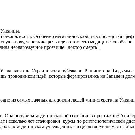
 Украины.
ой безопасности. Особенно негативно сказались последствия р
сную эпоху, теперь же речь идет о том, что медицинское обеспе
учила неблагозвучное прозвище «доктор смерть».
была навязана Украине из-за рубежа, из Вашингтона. Ведь мы с 
лишь проводником идей, которые формировались на Западе и до
ть одно из самых важных для жизни людей министерств на Украин
в. Она получила медицинское образование в престижном Униве
т несколько лет стажировки, курсы по рентгенологической диаг
 работа в медицинском учреждении, специализирующемся на диагн