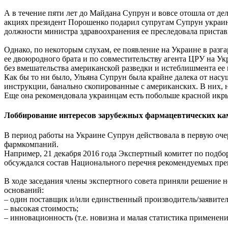
А в течение пяти лет до Майдана Супрун и вовсе отошла от дел
акциях президент Порошенко подарил супругам Супрун украинс
должности министра здравоохранения ее преследовала пристав
Однако, по некоторым слухам, ее появление на Украине в разг
ее двоюродного брата и по совместительству агента ЦРУ на Ук
без вмешательства американской разведки и истеблишмента ее 
Как бы то ни было, Ульяна Супрун была крайне далека от нас
инструкции, банально скопированные с американских. В них, н
Еще она рекомендовала украинцам есть побольше красной икры, 
Лоббирование интересов зарубежных фармацевтических к
В период работы на Украине Супрун действовала в первую оче
фармкомпаний.
Например, 21 декабря 2016 года Экспертный комитет по подбо
обсуждался состав Национального перечня рекомендуемых преп
В ходе заседания члены экспертного совета приняли решение 
оснований:
– один поставщик и/или единственный производитель/заявител
– высокая стоимость;
– инновационность (т.е. новизна и малая статистика применени