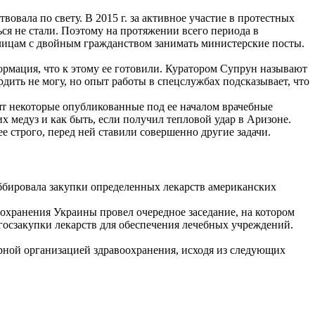
овала по свету. В 2015 г. за активное участие в протестных
я не стали. Поэтому на протяжении всего периода в
 лицам с двойным гражданством занимать министерские посты.
ормация, что к этому ее готовили. Куратором Супрун называют
дить не могу, но опыт работы в спецслужбах подсказывает, что
ят некоторые опубликованные под ее началом врачебные
 медуз и как быть, если получил тепловой удар в Аризоне.
е строго, перед ней ставили совершенно другие задачи.
оббировала закупки определенных лекарств американских
охранения Украины провел очередное заседание, на котором
госзакупки лекарств для обеспечения лечебных учреждений.
рной организацией здравоохранения, исходя из следующих