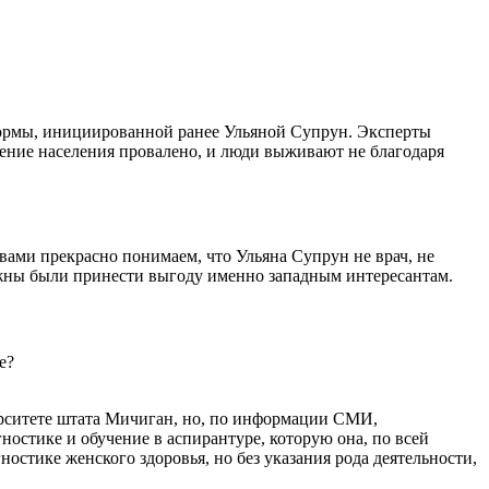
еформы, инициированной ранее Ульяной Супрун. Эксперты
чение населения провалено, и люди выживают не благодаря
вами прекрасно понимаем, что Ульяна Супрун не врач, не
лжны были принести выгоду именно западным интересантам.
е?
рситете штата Мичиган, но, по информации СМИ,
ностике и обучение в аспирантуре, которую она, по всей
остике женского здоровья, но без указания рода деятельности,