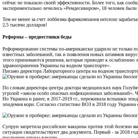
сейчас не показало своей эффективности. Более того, как сооб
экспериментально лечились «Ремдесивиром», 18 человек были
Тем не менее за счет лоббизма фармкомпания неплохо зарабаты
2,5 тысячи долларов!
Реформы – предвестники беды
Реформирование системы по-американски ударило не только п
известных заболеваний, так и появления новых штаммов вирус
этого принимаются решения, которые приводят к ослаблению 
здравоохранения Украины на водном транспорте».
Письмо директора Лабораторного центра на водном транспорт
По словам директора центра доктора медицинских наук Голубя
угрозой «завоза особо опасных инфекционных заболеваний». Чт
Но Украина и ранее, в 2017-2019 гг., переживала вспышки эп
эпидемия кори. Согласно статистике ВОЗ в 2018 году Украина 
Супрун запретила российские вакцины против этой болезни яко
ситуации свидетельствуют два документа. Первый ‑ за 2018 год
последние запасы вакцин.