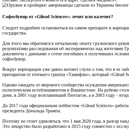
Софосбувир от «Gilead Sciences»: лечит или калечит?
Следует подробнее остановиться на самом препарате и корпор
государства.
Для этого мы обратимся к печальному опыту грузинского руко
результатами расследования об экспериментах над жителями Гр
документы с данными о сотне погибших и получивших осложне
софосбувир.
Вокруг корпорации уже давно витают слухи о том, что в ее лаб
препаратом от птичьего гриппа «Тамифлю», который «Gilead S
Однако ожидать от мирового сообщества осуждения американско
политическим истеблишментом в Вашингтоне. На рубеже столет
доме, в 2001 году возглавивший Пентагон, а в 2003 году – вто
До 2017 года официальным лоббистом «Gilead Sciences» работ
президента Дональда Трампа.
Поэтому не стоит удивляться, что 1 мая 2020 года, в разгар п
Это лекарство было разработано в 2015 году совместно с исс