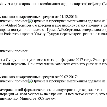
buvir) и фиксированная комбинация ледипасвир+софосбувир (Ledi
зованию лекарственных средств от 21.12.2016:
я «Gilead Sciences», о которой я еще неоднократно упомяну в с
инздрава поступило письмо от Грема А.Робертсона, генерального
дин Робертсон просит Ульяну Супрун пересмотреть решение и вк
яна Супрун, но спустя всего месяц, в феврале 2017 года, Экспе
ьный перечень. При этом члены комитета открыто указали в про
зованию лекарственных средств от 09.02.2017:
 американской фармацевтической индустрии подтверждается пис
орации «Gilead Sciences» на Украине. В нем четко сказано, чт
ешению и.о. Министра У.Супрун».