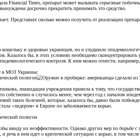
щала Financial Times, препарат может вызывать серьезные побочн
 вынуждены досрочно прекратить принимать это средство.
вает. Представьте сколько можно получить от реализации препа
о кошельку и здоровью украинцев, но и ухудшило эпидемиологи
ов. Казалось бы, в этих условиях необходимо сконцентрировать
эпидемиологического контроля. К ним можно отнести, например
е в МОЗ Украины:
тникова, ликвидация учреждения привела к тому, что государств
о собственно и случилось менее, чем через год с началом эпиде
идемий таких болезней, которые, казалось бы, давно были побе
стала «лидером» в Европе по заболеваемости корью.
бы ввиду их неэффективности. Однако других мер по борьбе с з
, и речь в нем идет о критической ситуации с корью, в том чис