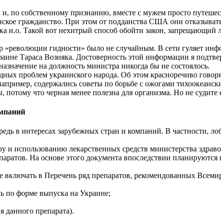
 и, по собственному признанию, вместе с мужем просто путешеств
кое гражданство. При этом от подданства США они отказыватьс
ка и.о. Такой вот нехитрый способ обойти закон, запрещающий
ар «революции гидности» было не случайным. В сети гуляет инф
раине Тараса Возняка. Достоверность этой информации я подтвер
назначение на должность министра никогда бы не состоялось.
ущных проблем украинского народа. Об этом красноречиво говор
апример, содержались советы по борьбе с ожогами тихоокеанских
потому что черная менее полезна для организма. Но не судите е
ампаний
редь в интересах зарубежных стран и компаний. В частности, л
ру и использованию лекарственных средств министерства здраво
аратов. На основе этого документа впоследствии планируются 
не включать в Перечень ряд препаратов, рекомендованных Всеми
ь по форме выпуска на Украине;
я данного препарата).