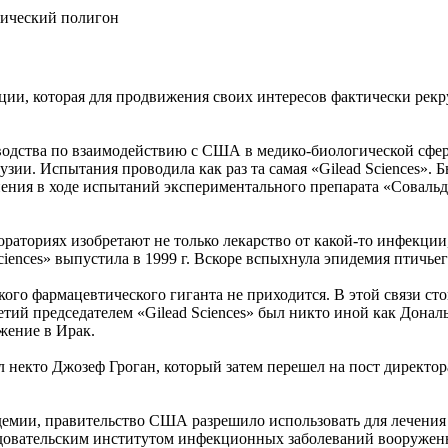
ации, которая для продвижения своих интересов фактически рек
водства по взаимодействию с США в медико-биологической сфере.
узии. Испытания проводила как раз та самая «Gilead Sciences»
ния в ходе испытаний экспериментального препарата «Совальди
ораториях изобретают не только лекарство от какой-то инфекции
ciences» выпустила в 1999 г. Вскоре вспыхнула эпидемия птичь
го фармацевтического гиганта не приходится. В этой связи сто
ий председателем «Gilead Sciences» был никто иной как Донал
ржение в Ирак.
ал некто Джозеф Гроган, который затем перешел на пост дирек
андемии, правительство США разрешило использовать для лечения 
ледовательским институтом инфекционных заболеваний вооружен