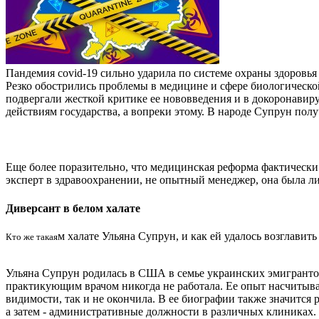
Пандемия covid-19 сильно ударила по системе охраны здоровья
Резко обострились проблемы в медицине и сфере биологическ
подвергали жесткой критике ее нововведения и в докоронавиру
действиям государства, а вопреки этому. В народе Супрун пол
Еще более поразительно, что медицинская реформа фактически 
эксперт в здравоохранении, не опытный менеджер, она была 
Диверсант в белом халате
м халате Ульяна Супрун, и как ей удалось возглави
Кто же такая
Ульяна Супрун родилась в США в семье украинских эмигранто
практикующим врачом никогда не работала. Ее опыт насчитывае
видимости, так и не окончила. В ее биографии также значится
а затем ‑ административные должности в различных клиниках.