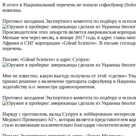
В итоге в Национальный перечень не попали софосбувир (Sofos
новизны.
Протокол заседания Экспертного комитета по подбору и исполь
Производителем этих лекарств является американская корпораци
Меньше чем через месяц, в январе 2017 года, в адрес главы м
Африки и СНГ корпорации «Gilead Sciences». В письме госпо
перечень.
Письмо «Gilead Sciences» в адрес Супрун:
Мне не известно, какую выгоду получила от этой «сделки» Уль
принял решение о включение препарата софосбувир в Национал
ходатайству и.о. министра здравоохранения.
Протокол заседания Экспертного комитета по подбору и исполь
Наряду с протоколом, вклад Супрун в лоббирование интересов
Медикел Промоушнз АГ», которая является представителем корп
стало возможным исключительно благодаря «политическому р
Письмо Экспертного комитета в адрес «Дельта Медикел»: