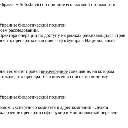
pasvir + Sofosbuvir) по причине его высокой стоимости и
воем расследовании.
 директора операций по доступу на рынках развивающихся стран
лючить препараты на основе софосбувира в Национальный
ртный комитет провел
внеочередное
совещание, на котором
токоле, что препарат был внесен в список по личному
ьмом Экспертного комитета в адрес компании «Дельта
о включение препарата софосбувир в Национальный перечень