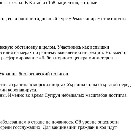
ые эффекты. В Китае из 158 пациентов, которые
рата, если один пятидневный курс «Ремдесивира» стоит почти
ческую обстановку в целом. Участились как вспышки
 усилия на мерах по раннему выявлению инфекций. Но вместо
, расформирование «Лабораторного центра министерства
енная граница в морских портах Украины стала открытой перед
мии коронавируса.
ждены. Именно во время Супрун небывалых масштабов достигла
аболеванием в стране не появилось. Об уровне опасности
ле среди госслужащих. Для вакцинации граждан в ход идут