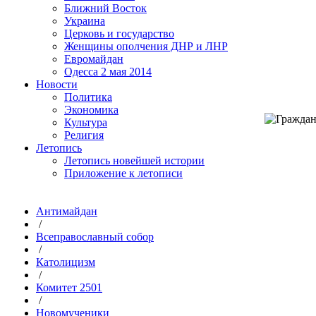
Ближний Восток
Украина
Церковь и государство
Женщины ополчения ДНР и ЛНР
Евромайдан
Одесса 2 мая 2014
Новости
Политика
Экономика
Культура
Религия
Летопись
Летопись новейшей истории
Приложение к летописи
Антимайдан
/
Всеправославный собор
/
Католицизм
/
Комитет 2501
/
Новомученики