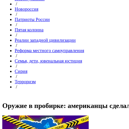
/
Новороссия
/
Патриоты России
/
Пятая колонна
/
Реалии западной цивилизации
/
Реформа местного самоуправления
/
Семья, дети, ювенальная юстиция
/
Сирия
/
Терроризм
/
Оружие в пробирке: американцы сделал