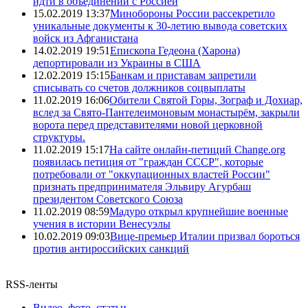
идти в объединении с Россией
15.02.2019 13:37
Минобороны России рассекретило
уникальные документы к 30-летию вывода советских
войск из Афганистана
14.02.2019 19:51
Епископа Гедеона (Харона)
депортировали из Украины в США
12.02.2019 15:15
Банкам и приставам запретили
списывать со счетов должников соцвыплаты
11.02.2019 16:06
Обители Святой Горы, Зограф и Дохиар,
вслед за Свято-Пантелеимоновым монастырём, закрыли
ворота перед представителями новой церковной
структуры.
11.02.2019 15:17
На сайте онлайн-петиций Change.org
появилась петиция от "граждан СССР", которые
потребовали от "оккупационных властей России"
признать предпринимателя Эльвиру Агурбаш
президентом Советского Союза
11.02.2019 08:59
Мадуро открыл крупнейшие военные
учения в истории Венесуэлы
10.02.2019 09:03
Вице-премьер Италии призвал бороться
против антироссийских санкций
RSS-ленты
Видео, фото, статьи