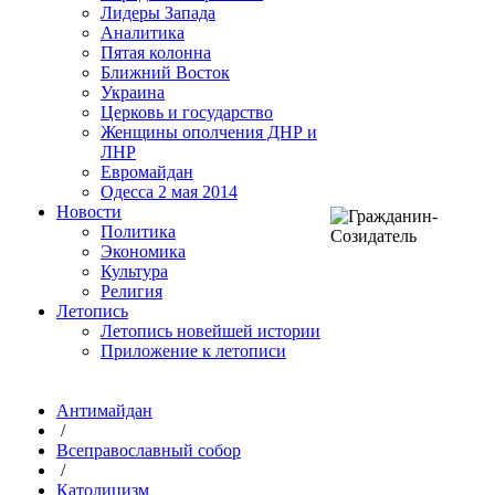
Лидеры Запада
Аналитика
Пятая колонна
Ближний Восток
Украина
Церковь и государство
Женщины ополчения ДНР и
ЛНР
Евромайдан
Одесса 2 мая 2014
Новости
Политика
Экономика
Культура
Религия
Летопись
Летопись новейшей истории
Приложение к летописи
Антимайдан
/
Всеправославный собор
/
Католицизм