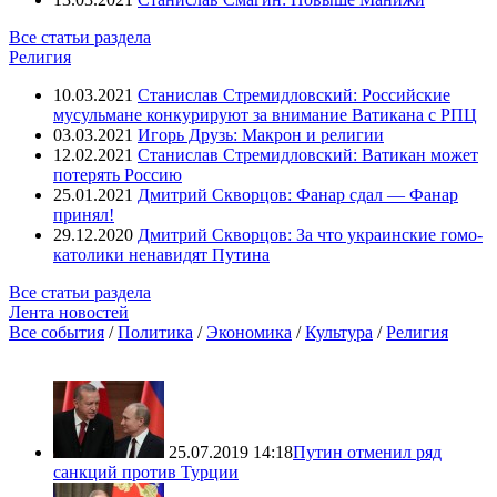
Все статьи раздела
Религия
10.03.2021
Станислав Стремидловский: Российские
мусульмане конкурируют за внимание Ватикана с РПЦ
03.03.2021
Игорь Друзь: Макрон и религии
12.02.2021
Станислав Стремидловский: Ватикан может
потерять Россию
25.01.2021
Дмитрий Скворцов: Фанар сдал — Фанар
принял!
29.12.2020
Дмитрий Скворцов: За что украинские гомо-
католики ненавидят Путина
Все статьи раздела
Лента новостей
Все события
/
Политика
/
Экономика
/
Культура
/
Религия
25.07.2019 14:18
Путин отменил ряд
санкций против Турции