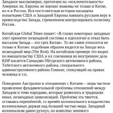
Западное высокомерие, претензии на «исключительность»
Америки ли, Европы ли хорошо знакомы не только в Китае,
но и в России. Вся постсоветская история насыщена
попытками США и Западной Европы навязать русским веру в
превосходство Запада, стремлением контролировать политику
России.
Китайская Global Times пишет: «В глазах некоторых западных
элит принятие незападной системы и идеологии и отказ быть
вассалом Запада – это грех Китая». То же самое относится не
только к Китаю: подобным образом видится на Западе весь
незападный мир (The Rest). На китайском примере это видно
по вмешательству США и их союзников во внутренние дела
КНР касается Синьцзян-Уйгурского автономного района,
Тибетского автономного района, специального
административного района Гонконг, спекуляций на правах
человека и т.п.
Поведение Австралии в отношениях с Китаем – лишь частное
проявление фундаментальной проблемы отношений между
Западом и теми народами, которые развились в традициях
иных, незападных цивилизаций. Проблема эта тянется,
оставаясь нерешённой, со времён колониального владычества
колониальных держав над большей частью мира. Западный
колониализм давно рухнул, но комплекс мнимого