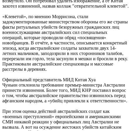
возмутило. Он потребовал удалить изображение, а от Китая
захотел извинений, назвав коллаж "отвратительной клеветой".
«Клеветой», по мнению Моррисона, стали
задокументированные министерством обороны его же страны
факты ритуальных убийств безоружных гражданских лиц
военнослужащими австралийских сил специальных
операций, которые проводили обряд «посвящения»
новобранцев. В отчёте, в частности, описывается конкретный
эпизод, когда австралийские солдаты захватили двух 14-
летних мальчиков, заподозрили в них сторонников талибов,
перерезали им горло, тела засунули в мешки и бросили в реку.
Практиковали австралийские спецназовцы и массовые
расстрелы в деревнях.
Официальный представитель МИД Китая Хуа
Чуньин отклонила требование премьер-министра Австралии
принести извинения. Более того, МИД КНР поставил вопрос
о том, чтобы австралийское правительство извинилось перед
афганским народом, а «убийц привлекли к ответственности».
При этом оценка действий австралийских солдат как
«военных преступлений» европейскими и американскими
СМИ никакой реакции у официальных лиц Австралии не
вызвала. А вот на осуждение жестоких убийств китайским