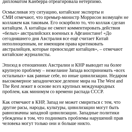
дипломатом Канберра отреагировала нетерпимо.
Осмысливая эту ситуацию, китайские эксперты и
СМИ отмечают, что премьер-министр Моррисон возмущён не
коллажем как таковым. Его оскорбило то, что коллаж сделан
китайцем. А китайцы не смеют комментировать действия
«белых» австралийских военных в Афганистане! «До
сегодняшнего дня Австралия все ещё считает Китай
неполноценным, не имеющим права критиковать
австралийцев, которые превосходят китайцев», – отмечают
китайские журналисты.
Эпизод в отношениях Австралии и КНР выводит на более
крупную проблему – нежелание Запада воспринимать «всех
остальных» как равные себе, но иные цивилизации. Недаром
высокомерное западническое деление мира на The West and
The Rest лежит в основе всех крупных международных
проблем, как минимум со времени распада СССР.
Как отмечают в КНР, Запад не может смириться с тем, что
другие расы, народы, культуры, цивилизации могут быть
равнозначны западной цивилизации. Западные политики
убеждены в том, что поднимать проблемы нарушений прав
человека могут только они и больше никто.