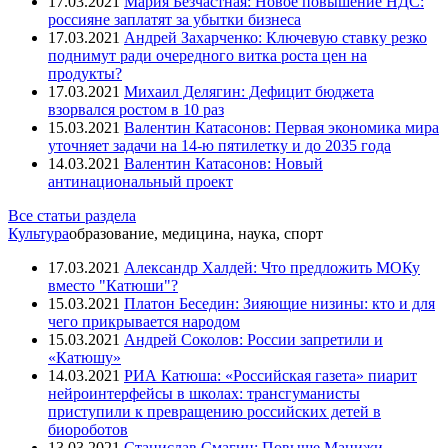
17.03.2021
Мария Безчастная: Новое повышение НДС:
россияне заплатят за убытки бизнеса
17.03.2021
Андрей Захарченко: Ключевую ставку резко
поднимут ради очередного витка роста цен на
продукты?
17.03.2021
Михаил Делягин: Дефицит бюджета
взорвался ростом в 10 раз
15.03.2021
Валентин Катасонов: Первая экономика мира
уточняет задачи на 14-ю пятилетку и до 2035 года
14.03.2021
Валентин Катасонов: Новый
антинациональный проект
Все статьи раздела
Культура
образование, медицина, наука, спорт
17.03.2021
Александр Халдей: Что предложить МОКу
вместо "Катюши"?
15.03.2021
Платон Беседин: Зияющие низины: кто и для
чего прикрывается народом
15.03.2021
Андрей Соколов: России запретили и
«Катюшу»
14.03.2021
РИА Катюша: «Российская газета» пиарит
нейроинтерфейсы в школах: трансгуманисты
приступили к превращению российских детей в
биороботов
13.03.2021
Станислав Смагин: Повыше Манижи