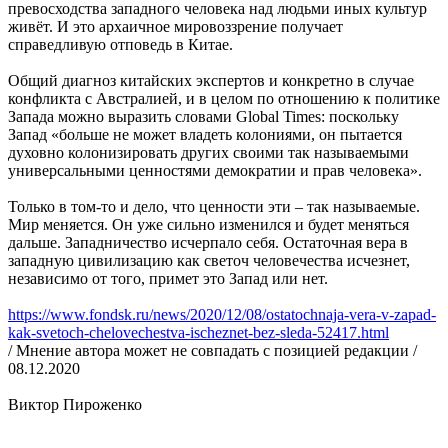
превосходства западного человека над людьми иных культур
живёт. И это архаичное мировоззрение получает
справедливую отповедь в Китае.
Общий диагноз китайских экспертов и конкретно в случае
конфликта с Австралией, и в целом по отношению к политике
Запада можно выразить словами Global Times: поскольку
Запад «больше не может владеть колониями, он пытается
духовно колонизировать других своими так называемыми
универсальными ценностями демократии и прав человека».
Только в том-то и дело, что ценности эти – так называемые.
Мир меняется. Он уже сильно изменился и будет меняться
дальше. Западничество исчерпало себя. Остаточная вера в
западную цивилизацию как светоч человечества исчезнет,
независимо от того, примет это Запад или нет.
https://www.fondsk.ru/news/2020/12/08/ostatochnaja-vera-v-zapad-
kak-svetoch-chelovechestva-ischeznet-bez-sleda-52417.html
/ Мнение автора может не совпадать с позицией редакции /
08.12.2020
Виктор Пироженко