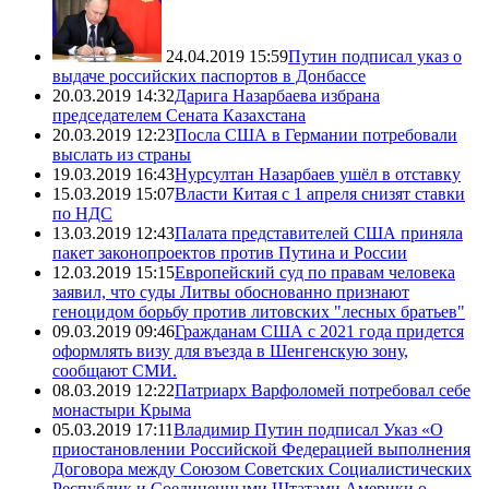
24.04.2019 15:59
Путин подписал указ о
выдаче российских паспортов в Донбассе
20.03.2019 14:32
Дарига Назарбаева избрана
председателем Сената Казахстана
20.03.2019 12:23
Посла США в Германии потребовали
выслать из страны
19.03.2019 16:43
Нурсултан Назарбаев ушёл в отставку
15.03.2019 15:07
Власти Китая с 1 апреля снизят ставки
по НДС
13.03.2019 12:43
Палата представителей США приняла
пакет законопроектов против Путина и России
12.03.2019 15:15
Европейский суд по правам человека
заявил, что суды Литвы обоснованно признают
геноцидом борьбу против литовских "лесных братьев"
09.03.2019 09:46
Гражданам США с 2021 года придется
оформлять визу для въезда в Шенгенскую зону,
сообщают СМИ.
08.03.2019 12:22
Патриарх Варфоломей потребовал себе
монастыри Крыма
05.03.2019 17:11
Владимир Путин подписал Указ «О
приостановлении Российской Федерацией выполнения
Договора между Союзом Советских Социалистических
Республик и Соединенными Штатами Америки о