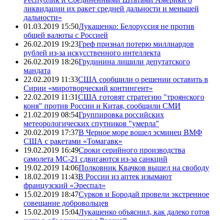
ликвидации их ракет средней дальности и меньшей
дальности»
01.03.2019 15:50
Лукашенко: Белоруссия не против
общей валюты с Россией
26.02.2019 19:23
Греф признал потерю миллиардов
рублей из-за искусственного интеллекта
26.02.2019 18:26
Грудинина лишили депутатского
мандата
22.02.2019 11:33
США сообщили о решении оставить в
Сирии «миротворческий контингент»
22.02.2019 11:31
США готовят стратегию "троянского
коня" против России и Китая, сообщили СМИ
21.02.2019 08:54
Группировка российских
метеорологических спутников "умерла"
20.02.2019 17:37
В Черное море вошел эсминец ВМФ
США с ракетами «Томагавк»
19.02.2019 16:49
Сроки серийного производства
самолета МС-21 сдвигаются из-за санкций
19.02.2019 14:06
Полковник Квачков вышел на свободу
18.02.2019 11:43
В России из аптек изымают
французский «Эреспал»
15.02.2019 18:47
Сурков и Бородай провели экстренное
совещание добровольцев
15.02.2019 15:04
Лукашенко объяснил, как далеко готов