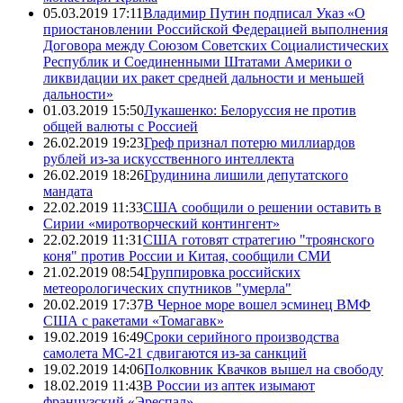
05.03.2019 17:11
Владимир Путин подписал Указ «О
приостановлении Российской Федерацией выполнения
Договора между Союзом Советских Социалистических
Республик и Соединенными Штатами Америки о
ликвидации их ракет средней дальности и меньшей
дальности»
01.03.2019 15:50
Лукашенко: Белоруссия не против
общей валюты с Россией
26.02.2019 19:23
Греф признал потерю миллиардов
рублей из-за искусственного интеллекта
26.02.2019 18:26
Грудинина лишили депутатского
мандата
22.02.2019 11:33
США сообщили о решении оставить в
Сирии «миротворческий контингент»
22.02.2019 11:31
США готовят стратегию "троянского
коня" против России и Китая, сообщили СМИ
21.02.2019 08:54
Группировка российских
метеорологических спутников "умерла"
20.02.2019 17:37
В Черное море вошел эсминец ВМФ
США с ракетами «Томагавк»
19.02.2019 16:49
Сроки серийного производства
самолета МС-21 сдвигаются из-за санкций
19.02.2019 14:06
Полковник Квачков вышел на свободу
18.02.2019 11:43
В России из аптек изымают
французский «Эреспал»