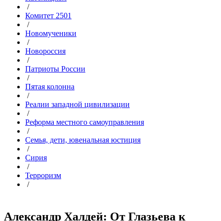
/
Комитет 2501
/
Новомученики
/
Новороссия
/
Патриоты России
/
Пятая колонна
/
Реалии западной цивилизации
/
Реформа местного самоуправления
/
Семья, дети, ювенальная юстиция
/
Сирия
/
Терроризм
/
Александр Халдей: От Глазьева к