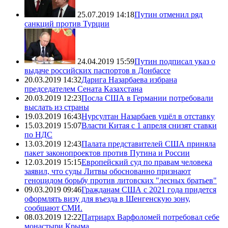
25.07.2019 14:18
Путин отменил ряд
санкций против Турции
24.04.2019 15:59
Путин подписал указ о
выдаче российских паспортов в Донбассе
20.03.2019 14:32
Дарига Назарбаева избрана
председателем Сената Казахстана
20.03.2019 12:23
Посла США в Германии потребовали
выслать из страны
19.03.2019 16:43
Нурсултан Назарбаев ушёл в отставку
15.03.2019 15:07
Власти Китая с 1 апреля снизят ставки
по НДС
13.03.2019 12:43
Палата представителей США приняла
пакет законопроектов против Путина и России
12.03.2019 15:15
Европейский суд по правам человека
заявил, что суды Литвы обоснованно признают
геноцидом борьбу против литовских "лесных братьев"
09.03.2019 09:46
Гражданам США с 2021 года придется
оформлять визу для въезда в Шенгенскую зону,
сообщают СМИ.
08.03.2019 12:22
Патриарх Варфоломей потребовал себе
монастыри Крыма