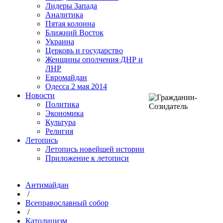
Лидеры Запада
Аналитика
Пятая колонна
Ближний Восток
Украина
Церковь и государство
Женщины ополчения ДНР и
ЛНР
Евромайдан
Одесса 2 мая 2014
Новости
Политика
Экономика
Культура
Религия
Летопись
Летопись новейшей истории
Приложение к летописи
Антимайдан
/
Всеправославный собор
/
Католицизм