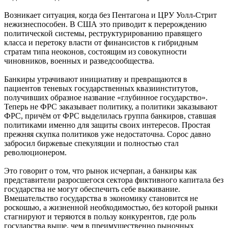
Возникает ситуация, когда без Пентагона и ЦРУ Уолл-Стрит
нежизнеспособен. В США это приводит к перерождению
политической системы, реструктурированию правящего
класса и перетоку власти от финансистов к гибридным
стратам типа неоконов, состоящим из совокупности
чиновников, военных и разведсообщества.
Банкиры утрачивают инициативу и превращаются в
пациентов теневых государственных квазиинститутов,
получивших образное название «глубинное государство».
Теперь не ФРС заказывает политику, а политики заказывают
ФРС, причём от ФРС выделилась группа банкиров, ставшая
политиками именно для защиты своих интересов. Простая
прежняя скупка политиков уже недостаточна. Сорос давно
забросил биржевые спекуляции и полностью стал
революционером.
Это говорит о том, что рынок исчерпан, а банкиры как
представители разросшегося сектора фиктивного капитала без
государства не могут обеспечить себе выживание.
Вмешательство государства в экономику становится не
роскошью, а жизненной необходимостью, без которой рынки
стагнируют и теряются в пользу конкурентов, где роль
государства выше, чем в преимущественно рыночных