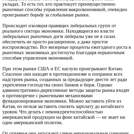
укладах. То есть тот, кто практикует преимущественно
рыночные способы управления макроэкономикой, очевидно
проигрывает борьбу за глобальные рынки.
Происходит изоляция правящих либеральных групп от
реального сектора экономики. Находящиеся во власти
либеральных рыночных догм либералы уже не в силах
обеспечить не просто расширенное, а даже простое
воспроизводство. Все мизерные проценты ежегодного роста в
рыночных экономиках достигнуты благодаря нерыночным
способам управления экономикой.
При этом рынки США и ЕС наглухо проигрывают Китаю.
Спасение они находят в протекционизме и попрании всех
надстроек рынка, созданных за предыдущие двести лет ради
укрепления господства своих банков и бирж. Однако
административно-директивные методы защиты рынка входят
в противоречие с рыночными механизмами
функционирования экономики. Можно заставить уйти из
Китая, но нельзя заставить снизить зарплату до китайского
уровня. Что делать с неконкурентоспособностью
американской продукции на фоне китайской — не знает ни
один американский политик.
От отчаянья они запускают самые нерациональные сценарии