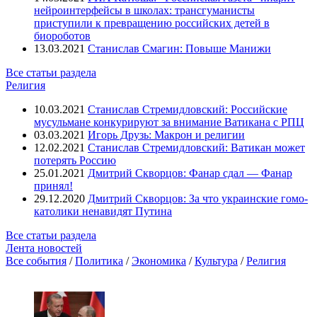
нейроинтерфейсы в школах: трансгуманисты
приступили к превращению российских детей в
биороботов
13.03.2021
Станислав Смагин: Повыше Манижи
Все статьи раздела
Религия
10.03.2021
Станислав Стремидловский: Российские
мусульмане конкурируют за внимание Ватикана с РПЦ
03.03.2021
Игорь Друзь: Макрон и религии
12.02.2021
Станислав Стремидловский: Ватикан может
потерять Россию
25.01.2021
Дмитрий Скворцов: Фанар сдал — Фанар
принял!
29.12.2020
Дмитрий Скворцов: За что украинские гомо-
католики ненавидят Путина
Все статьи раздела
Лента новостей
Все события
/
Политика
/
Экономика
/
Культура
/
Религия