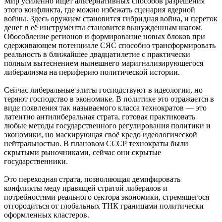
Мир усиленно ищет альтернативных способов разрешения
этого конфликта, где можно избежать сценария ядерной
войны. Здесь оружием становится гибридная война, и переток
денег в её инструменты становится вынужденным шагом.
Обособление регионов и формирование новых блоков при
сдерживающем потенциале СЯС способно трансформировать
реальность в ближайшее двадцатилетие с практически
полным вытеснением нынешнего маригнализирующегося
либерализма на периферию политической истории.
Сейчас либеральные элиты господствуют в идеологии, но
теряют господство в экономике. В политике это отражается в
виде появления так называемого класса технократов — это
латентно антилиберальная страта, готовая практиковать
любые методы государственного регулирования политики и
экономики, но маскирующая своё кредо идеологической
нейтральностью. В плановом СССР технократы были
скрытыми рыночниками, сейчас они скрытые
государственники.
Это переходная страта, позволяющая демпфировать
конфликты меду правящей стратой либералов и
потребностями реального сектора экономики, стремящегося
отгородиться от глобальных ТНК границами политически
оформленных кластеров.