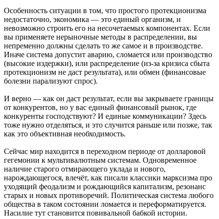
Особенность ситуации в том, что простого протекционизма
недостаточно, экономика — это единый организм, и
невозможно строить его на несочетаемых компонентах. Если
вы применяете нерыночные методы в распределении, вы
непременно должны сделать то же самое и в производстве.
Иначе система допустит аварию, сломается или производство
(высокие издержки), или распределение (из-за кризиса сбыта
протекционизм не даст результата), или обмен (финансовые
болезни парализуют спрос).
И верно — как он даст результат, еcли вы закрываете границы
от конкурентов, но у вас единый финансовый рынок, где
конкуренты господствуют? И единые коммуникации? Здесь
тоже нужно отделяться, и это случится раньше или позже, так
как это объективная необходимость.
Сейчас мир находится в переходном периоде от долларовой
гегемонии к мультивалютным системам. Одновременное
наличие старого отмирающего уклада и нового,
нарождающегося, влечёт, как писали классики марксизма про
уходящий феодализм и рождающийся капитализм, резонанс
старых и новых противоречий. Политическая система любого
общества в таком состоянии ломается и переформатируется.
Насилие тут становится повивальной бабкой истории.