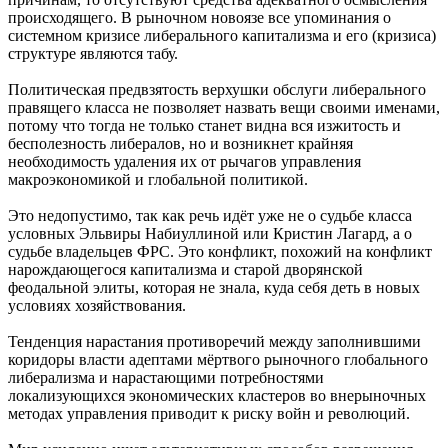
происходящего. В рыночном новоязе все упоминания о
системном кризисе либерального капитализма и его (кризиса)
структуре являются табу.
Политическая предвзятость верхушки обслуги либерального
правящего класса не позволяет назвать вещи своими именами,
потому что тогда не только станет видна вся изжитость и
бесполезность либералов, но и возникнет крайняя
необходимость удаления их от рычагов управления
макроэкономикой и глобальной политикой.
Это недопустимо, так как речь идёт уже не о судьбе класса
условных Эльвиры Набиуллиной или Кристин Лагард, а о
судьбе владельцев ФРС. Это конфликт, похожий на конфликт
нарождающегося капитализма и старой дворянской
феодальной элиты, которая не знала, куда себя деть в новых
условиях хозяйствования.
Тенденция нарастания противоречий между заполнившими
коридоры власти адептами мёртвого рыночного глобального
либерализма и нарастающими потребностями
локализующихся экономических кластеров во внерыночных
методах управления приводит к риску войн и революций.