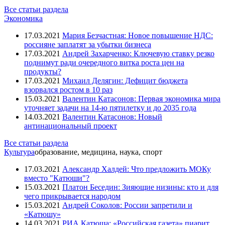
Все статьи раздела
Экономика
17.03.2021
Мария Безчастная: Новое повышение НДС:
россияне заплатят за убытки бизнеса
17.03.2021
Андрей Захарченко: Ключевую ставку резко
поднимут ради очередного витка роста цен на
продукты?
17.03.2021
Михаил Делягин: Дефицит бюджета
взорвался ростом в 10 раз
15.03.2021
Валентин Катасонов: Первая экономика мира
уточняет задачи на 14-ю пятилетку и до 2035 года
14.03.2021
Валентин Катасонов: Новый
антинациональный проект
Все статьи раздела
Культура
образование, медицина, наука, спорт
17.03.2021
Александр Халдей: Что предложить МОКу
вместо "Катюши"?
15.03.2021
Платон Беседин: Зияющие низины: кто и для
чего прикрывается народом
15.03.2021
Андрей Соколов: России запретили и
«Катюшу»
14.03.2021
РИА Катюша: «Российская газета» пиарит