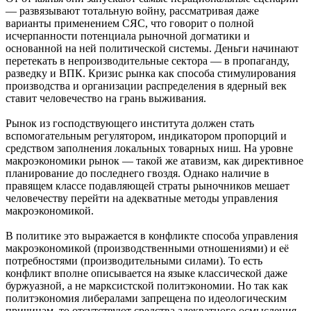
— развязывают тотальную войну, рассматривая даже
варианты применением СЯС, что говорит о полной
исчерпанности потенциала рыночной догматики и
основанной на ней политической системы. Деньги начинают
перетекать в непроизводительные сектора — в пропаганду,
разведку и ВПК. Кризис рынка как способа стимулирования
производства и организации распределения в ядерный век
ставит человечество на грань выживания.
Рынок из господствующего института должен стать
вспомогательным регулятором, индикатором пропорций и
средством заполнения локальных товарных ниш. На уровне
макроэкономики рынок — такой же атавизм, как директивное
планирование до последнего гвоздя. Однако наличие в
правящем классе подавляющей страты рыночников мешает
человечеству перейти на адекватные методы управления
макроэкономикой.
В политике это выражается в конфликте способа управления
макроэкономикой (производственными отношениями) и её
потребностями (производительными силами). То есть
конфликт вполне описывается на языке классической даже
буржуазной, а не марксистской политэкономии. Но так как
политэкономия либералами запрещена по идеологическим
причинам, то отсутствуют средства адекватного осмысления