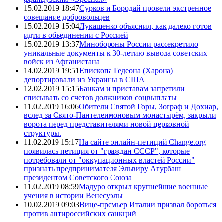
15.02.2019 18:47
Сурков и Бородай провели экстренное
совещание добровольцев
15.02.2019 15:04
Лукашенко объяснил, как далеко готов
идти в объединении с Россией
15.02.2019 13:37
Минобороны России рассекретило
уникальные документы к 30-летию вывода советских
войск из Афганистана
14.02.2019 19:51
Епископа Гедеона (Харона)
депортировали из Украины в США
12.02.2019 15:15
Банкам и приставам запретили
списывать со счетов должников соцвыплаты
11.02.2019 16:06
Обители Святой Горы, Зограф и Дохиар,
вслед за Свято-Пантелеимоновым монастырём, закрыли
ворота перед представителями новой церковной
структуры.
11.02.2019 15:17
На сайте онлайн-петиций Change.org
появилась петиция от "граждан СССР", которые
потребовали от "оккупационных властей России"
признать предпринимателя Эльвиру Агурбаш
президентом Советского Союза
11.02.2019 08:59
Мадуро открыл крупнейшие военные
учения в истории Венесуэлы
10.02.2019 09:03
Вице-премьер Италии призвал бороться
против антироссийских санкций