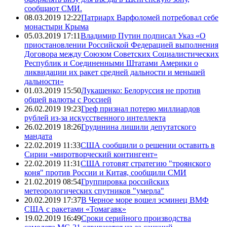
сообщают СМИ.
08.03.2019 12:22
Патриарх Варфоломей потребовал себе
монастыри Крыма
05.03.2019 17:11
Владимир Путин подписал Указ «О
приостановлении Российской Федерацией выполнения
Договора между Союзом Советских Социалистических
Республик и Соединенными Штатами Америки о
ликвидации их ракет средней дальности и меньшей
дальности»
01.03.2019 15:50
Лукашенко: Белоруссия не против
общей валюты с Россией
26.02.2019 19:23
Греф признал потерю миллиардов
рублей из-за искусственного интеллекта
26.02.2019 18:26
Грудинина лишили депутатского
мандата
22.02.2019 11:33
США сообщили о решении оставить в
Сирии «миротворческий контингент»
22.02.2019 11:31
США готовят стратегию "троянского
коня" против России и Китая, сообщили СМИ
21.02.2019 08:54
Группировка российских
метеорологических спутников "умерла"
20.02.2019 17:37
В Черное море вошел эсминец ВМФ
США с ракетами «Томагавк»
19.02.2019 16:49
Сроки серийного производства