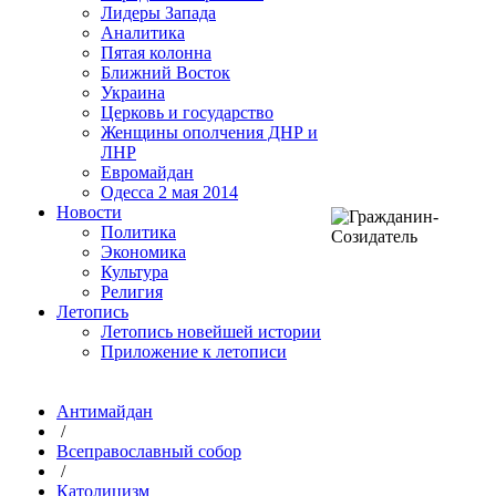
Лидеры Запада
Аналитика
Пятая колонна
Ближний Восток
Украина
Церковь и государство
Женщины ополчения ДНР и
ЛНР
Евромайдан
Одесса 2 мая 2014
Новости
Политика
Экономика
Культура
Религия
Летопись
Летопись новейшей истории
Приложение к летописи
Антимайдан
/
Всеправославный собор
/
Католицизм