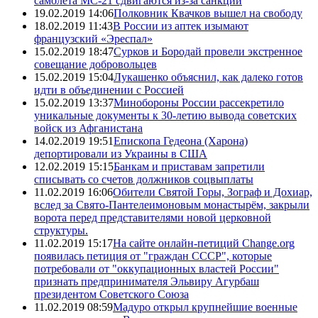
самолета МС-21 сдвигаются из-за санкций
19.02.2019 14:06
Полковник Квачков вышел на свободу
18.02.2019 11:43
В России из аптек изымают
французский «Эреспал»
15.02.2019 18:47
Сурков и Бородай провели экстренное
совещание добровольцев
15.02.2019 15:04
Лукашенко объяснил, как далеко готов
идти в объединении с Россией
15.02.2019 13:37
Минобороны России рассекретило
уникальные документы к 30-летию вывода советских
войск из Афганистана
14.02.2019 19:51
Епископа Гедеона (Харона)
депортировали из Украины в США
12.02.2019 15:15
Банкам и приставам запретили
списывать со счетов должников соцвыплаты
11.02.2019 16:06
Обители Святой Горы, Зограф и Дохиар,
вслед за Свято-Пантелеимоновым монастырём, закрыли
ворота перед представителями новой церковной
структуры.
11.02.2019 15:17
На сайте онлайн-петиций Change.org
появилась петиция от "граждан СССР", которые
потребовали от "оккупационных властей России"
признать предпринимателя Эльвиру Агурбаш
президентом Советского Союза
11.02.2019 08:59
Мадуро открыл крупнейшие военные