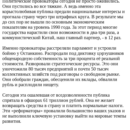
Политические провокаторы сегодня не просто оживились.
Они пустились во все тяжкие. А ведь именно эта
корыстолюбивая публика предали национальные интересы и
прогнала страну через три штрафных круга. В результате мы
до сих пор не вышли по основным экономическим
показателям на уровень 1990 года. За этот период многие
государства нарастили свои возможности в два-три раза, а
коммунистический Китай, наш главный партнер, - в 12 раз.
Именно провокаторы расстреляли парламент и устроили
бойню у Останкино. Распродали под диктовку цэрэушников
общенародную собственность за три процента её реальной
стоимости. Разворовали стратегические ресурсы. Это они
уничтожили 80 тысяч предприятий и почти 50 тысяч
коллективных хозяйств под разговоры о свободном рынке.
Они обобрали граждан, обесценили их вклады, обвалили
рубль и расплодили нищету.
Сегодня эта ошалевшая от вседозволенности публика
спрятала в офшорах 61 триллион рублей. Она не желает
возвращать средства в страну и платить нормальные налоги.
Эти «реформаторы» провалили большинство ваших указов и
не выполнили ключевую установку выйти на мировые темпы
развития.