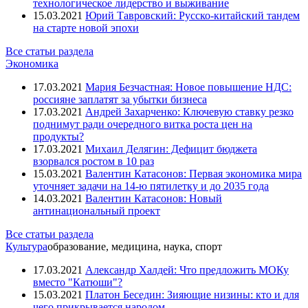
технологическое лидерство и выживание
15.03.2021
Юрий Тавровский: Русско-китайский тандем
на старте новой эпохи
Все статьи раздела
Экономика
17.03.2021
Мария Безчастная: Новое повышение НДС:
россияне заплатят за убытки бизнеса
17.03.2021
Андрей Захарченко: Ключевую ставку резко
поднимут ради очередного витка роста цен на
продукты?
17.03.2021
Михаил Делягин: Дефицит бюджета
взорвался ростом в 10 раз
15.03.2021
Валентин Катасонов: Первая экономика мира
уточняет задачи на 14-ю пятилетку и до 2035 года
14.03.2021
Валентин Катасонов: Новый
антинациональный проект
Все статьи раздела
Культура
образование, медицина, наука, спорт
17.03.2021
Александр Халдей: Что предложить МОКу
вместо "Катюши"?
15.03.2021
Платон Беседин: Зияющие низины: кто и для
чего прикрывается народом