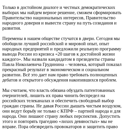
Только в достойном диалоге и честных демократических
выборах мы найдем верное решение, сможем сформировать
Правительство национальных интересов, Правительство
народного доверия и вывести страну на путь созидания и
развития.
Перемены в нашем обществе стучатся в двери. Сегодня мы
обобщили лучший российский и мировой опыт, опыт
народных предприятий и предложили реальную программу
вывода России из кризиса «20 шагов к достойной жизни
каждого». Мы назвали кандидатом в президенты страны
Павла Николаевича Грудинина – человека, который показал
прекрасный результат в экономическом и социальном
развитии. Всё это дает нам право требовать полноценных
дебатов и открытого обсуждения накопившихся проблем.
Мы считаем, что власть обязана обуздать патентованных
очернителей, лишить их права чинить беспредел на
российских телеканалах и обеспечить свободный выбор
граждан страны. Не давая России дышать чистым воздухом,
они ведут борьбу не только с КПРФ – партией народа и для
народа. Они лишают страну любых перспектив. Допустить
этого и повторять трагедию «лихих девяностых» мы не
вправе. Пора обезвредить провокаторов и защитить право