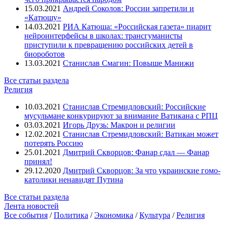
15.03.2021
Андрей Соколов: России запретили и
«Катюшу»
14.03.2021
РИА Катюша: «Российская газета» пиарит
нейроинтерфейсы в школах: трансгуманисты
приступили к превращению российских детей в
биороботов
13.03.2021
Станислав Смагин: Повыше Манижи
Все статьи раздела
Религия
10.03.2021
Станислав Стремидловский: Российские
мусульмане конкурируют за внимание Ватикана с РПЦ
03.03.2021
Игорь Друзь: Макрон и религии
12.02.2021
Станислав Стремидловский: Ватикан может
потерять Россию
25.01.2021
Дмитрий Скворцов: Фанар сдал — Фанар
принял!
29.12.2020
Дмитрий Скворцов: За что украинские гомо-
католики ненавидят Путина
Все статьи раздела
Лента новостей
Все события
/
Политика
/
Экономика
/
Культура
/
Религия