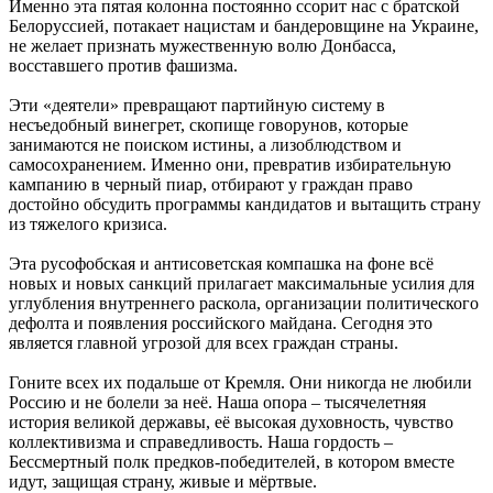
Именно эта пятая колонна постоянно ссорит нас с братской
Белоруссией, потакает нацистам и бандеровщине на Украине,
не желает признать мужественную волю Донбасса,
восставшего против фашизма.
Эти «деятели» превращают партийную систему в
несъедобный винегрет, скопище говорунов, которые
занимаются не поиском истины, а лизоблюдством и
самосохранением. Именно они, превратив избирательную
кампанию в черный пиар, отбирают у граждан право
достойно обсудить программы кандидатов и вытащить страну
из тяжелого кризиса.
Эта русофобская и антисоветская компашка на фоне всё
новых и новых санкций прилагает максимальные усилия для
углубления внутреннего раскола, организации политического
дефолта и появления российского майдана. Сегодня это
является главной угрозой для всех граждан страны.
Гоните всех их подальше от Кремля. Они никогда не любили
Россию и не болели за неё. Наша опора – тысячелетняя
история великой державы, её высокая духовность, чувство
коллективизма и справедливость. Наша гордость –
Бессмертный полк предков-победителей, в котором вместе
идут, защищая страну, живые и мёртвые.