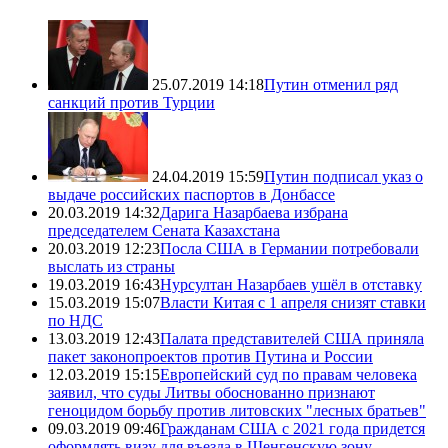
25.07.2019 14:18
Путин отменил ряд
санкций против Турции
24.04.2019 15:59
Путин подписал указ о
выдаче российских паспортов в Донбассе
20.03.2019 14:32
Дарига Назарбаева избрана
председателем Сената Казахстана
20.03.2019 12:23
Посла США в Германии потребовали
выслать из страны
19.03.2019 16:43
Нурсултан Назарбаев ушёл в отставку
15.03.2019 15:07
Власти Китая с 1 апреля снизят ставки
по НДС
13.03.2019 12:43
Палата представителей США приняла
пакет законопроектов против Путина и России
12.03.2019 15:15
Европейский суд по правам человека
заявил, что суды Литвы обоснованно признают
геноцидом борьбу против литовских "лесных братьев"
09.03.2019 09:46
Гражданам США с 2021 года придется
оформлять визу для въезда в Шенгенскую зону,