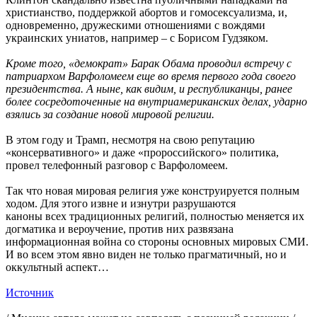
христианство, поддержкой абортов и гомосексуализма, и,
одновременно, дружескими отношениями с вождями
украинских униатов, например – с Борисом Гудзяком.
Кроме того, «демократ» Барак Обама проводил встречу с
патриархом Варфоломеем еще во время первого года своего
президентства. А ныне, как видим, и республиканцы, ранее
более сосредоточенные на внутриамериканских делах, ударно
взялись за создание новой мировой религии.
В этом году и Трамп, несмотря на свою репутацию
«консервативного» и даже «пророссийского» политика,
провел телефонный разговор с Варфоломеем.
Так что новая мировая религия уже конструируется полным
ходом. Для этого извне и изнутри разрушаются
каноны всех традиционных религий, полностью меняется их
догматика и вероучение, против них развязана
информационная война со стороны основных мировых СМИ.
И во всем этом явно виден не только прагматичный, но и
оккультный аспект…
Источник