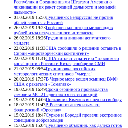
Республик и Соединенными Штатами Америки о
ликвидации их ракет средней дальности и меньшей
дальности»
01.03.2019 15:50
Лукашенко: Белоруссия не против
общей валюты с Россией
26.02.2019 19:23
Греф признал потерю миллиардов
рублей из-за искусственного интеллекта
26.02.2019 18:26
Грудинина лишили депутатского
мандата
22.02.2019 11:33
США сообщили о решении оставить в
Сирии «миротворческий контингент»
22.02.2019 11:31
США готовят стратегию "троянского
коня" против России и Китая, сообщили СМИ
21.02.2019 08:54
Группировка российских
метеорологических спутников "умерла"
20.02.2019 17:37
В Черное море вошел эсминец ВМФ
США с ракетами «Томагавк»
19.02.2019 16:49
Сроки серийного производства
самолета МС-21 сдвигаются из-за санкций
19.02.2019 14:06
Полковник Квачков вышел на свободу
18.02.2019 11:43
В России из аптек изымают
французский «Эреспал»
15.02.2019 18:47
Сурков и Бородай провели экстренное
совещание добровольцев
15.02.2019 15:04
Лукашенко объяснил, как далеко готов