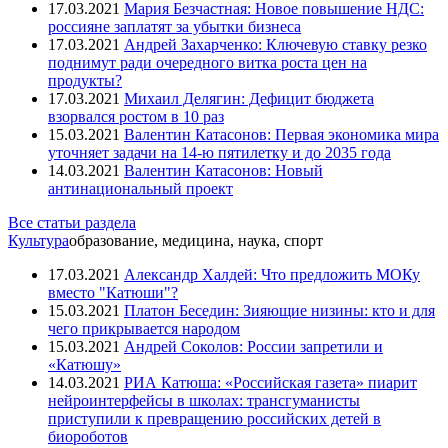
17.03.2021
Мария Безчастная: Новое повышение НДС:
россияне заплатят за убытки бизнеса
17.03.2021
Андрей Захарченко: Ключевую ставку резко
поднимут ради очередного витка роста цен на
продукты?
17.03.2021
Михаил Делягин: Дефицит бюджета
взорвался ростом в 10 раз
15.03.2021
Валентин Катасонов: Первая экономика мира
уточняет задачи на 14-ю пятилетку и до 2035 года
14.03.2021
Валентин Катасонов: Новый
антинациональный проект
Все статьи раздела
Культура
образование, медицина, наука, спорт
17.03.2021
Александр Халдей: Что предложить МОКу
вместо "Катюши"?
15.03.2021
Платон Беседин: Зияющие низины: кто и для
чего прикрывается народом
15.03.2021
Андрей Соколов: России запретили и
«Катюшу»
14.03.2021
РИА Катюша: «Российская газета» пиарит
нейроинтерфейсы в школах: трансгуманисты
приступили к превращению российских детей в
биороботов