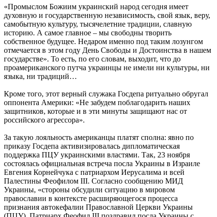
«Промыслом Божиим украинский народ сегодня имеет
духовную и государственную независимость, свой язык, веру,
самобытную культуру, тысячелетние традиции, славную
историю. А самое главное – мы свободны творить
собственное будущее. Недаром именно под таким лозунгом
отмечается в этом году День Свободы и Достоинства в нашем
государстве». То есть, по его словам, выходит, что до
проамериканского путча украинцы не имели ни культуры, ни
языка, ни традиций…
Кроме того, этот верный служака Госдепа ритуально обругал
оппонента Америки: «Не забудем поблагодарить наших
защитников, которые и в эти минуты защищают нас от
российского агрессора».
За такую лояльность американцы платят сполна: явно по
приказу Госдепа активизировалась дипломатическая
поддержка ПЦУ украинскими властями. Так, 23 ноября
состоялась официальная встреча посла Украины в Израиле
Евгения Корнейчука с патриархом Иерусалима и всей
Палестины Феофилом III. Согласно сообщению МИД
Украины, «стороны обсудили ситуацию в мировом
православии в контексте расширяющегося процесса
признания автокефалии Православной Церкви Украины
(ПЦУ). Патриарх Феофил III поздравил посла Украины с