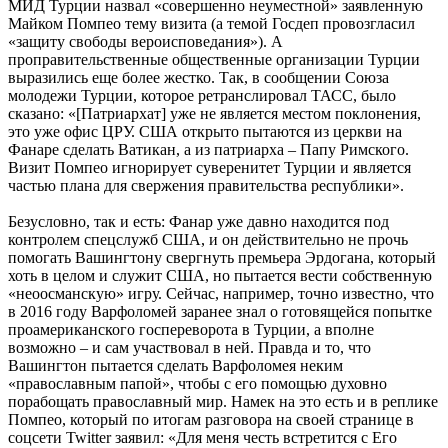
МИД Турции назвал «совершенно неуместной» заявленную
Майком Помпео тему визита (а темой Госдеп провозгласил
«защиту свободы вероисповедания»). А
проправительственные общественные организации Турции
выразились еще более жестко. Так, в сообщении Союза
молодежи Турции, которое ретранслировал ТАСС, было
сказано: «[Патриархат] уже не является местом поклонения,
это уже офис ЦРУ. США открыто пытаются из церкви на
Фанаре сделать Ватикан, а из патриарха – Папу Римского.
Визит Помпео игнорирует суверенитет Турции и является
частью плана для свержения правительства республики».
Безусловно, так и есть: Фанар уже давно находится под
контролем спецслужб США, и он действительно не прочь
помогать Вашингтону свергнуть премьера Эрдогана, который
хоть в целом и служит США, но пытается вести собственную
«неоосманскую» игру. Сейчас, например, точно известно, что
в 2016 году Варфоломей заранее знал о готовящейся попытке
проамериканского госпереворота в Турции, а вполне
возможно – и сам участвовал в ней. Правда и то, что
Вашингтон пытается сделать Варфоломея неким
«православным папой», чтобы с его помощью духовно
порабощать православный мир. Намек на это есть и в реплике
Помпео, который по итогам разговора на своей странице в
соцсети Twitter заявил: «Для меня честь встретится с Его