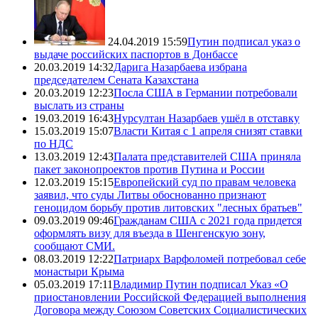
24.04.2019 15:59
Путин подписал указ о
выдаче российских паспортов в Донбассе
20.03.2019 14:32
Дарига Назарбаева избрана
председателем Сената Казахстана
20.03.2019 12:23
Посла США в Германии потребовали
выслать из страны
19.03.2019 16:43
Нурсултан Назарбаев ушёл в отставку
15.03.2019 15:07
Власти Китая с 1 апреля снизят ставки
по НДС
13.03.2019 12:43
Палата представителей США приняла
пакет законопроектов против Путина и России
12.03.2019 15:15
Европейский суд по правам человека
заявил, что суды Литвы обоснованно признают
геноцидом борьбу против литовских "лесных братьев"
09.03.2019 09:46
Гражданам США с 2021 года придется
оформлять визу для въезда в Шенгенскую зону,
сообщают СМИ.
08.03.2019 12:22
Патриарх Варфоломей потребовал себе
монастыри Крыма
05.03.2019 17:11
Владимир Путин подписал Указ «О
приостановлении Российской Федерацией выполнения
Договора между Союзом Советских Социалистических