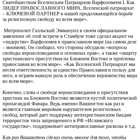
Святейшеством Вселенским Патриархом Варфоломеем I. Как
ЛИДЕР ПРАВОСЛАВНОГО МИРА, Вселенский патриархат
– КЛЮЧЕВОЙ ПАРТНЕР в нашей продолжающейся борьбе
за религиозную свободу во всем мире».
Митрополит Галльский Эммануил в своем официальном
заявлении об этой встрече в Стамбуле тоже сделал акцент на
«лидерстве» Варфоломея в православном мире (на самом деле
– мнимом). Он сообщил, что стороны обсудили «вопросы
свободы вероисповедания и основных прав», а также «защиту
христианского присутствия на Ближнем Востоке и проблемы
православия во всем мире». «Как Вселенский Патриархат мы
несем ответственность за единство Православия и пользу для
него, и играем важную роль в обеспечении верховенства мира
во всем мире».
Конечно, слова о свободе вероисповедания и присутствия
христиан на Ближнем Востоке являются пустой политической
пропагандой Фанара. Ведь именно Вашингтон как раз и
является главным мировым нарушителем религиозных
свобод, который дает поддержку антихристианским бандам
террористов типа запрещенного в РФ «Исламского
государства», поддерживает антиправославные расколы и т.д.
Как раз Вашингтон сделал очень многое для того, чтобы