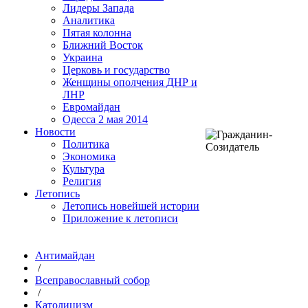
Лидеры Запада
Аналитика
Пятая колонна
Ближний Восток
Украина
Церковь и государство
Женщины ополчения ДНР и
ЛНР
Евромайдан
Одесса 2 мая 2014
Новости
Политика
Экономика
Культура
Религия
Летопись
Летопись новейшей истории
Приложение к летописи
Антимайдан
/
Всеправославный собор
/
Католицизм