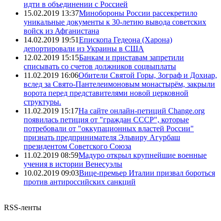
идти в объединении с Россией
15.02.2019 13:37
Минобороны России рассекретило
уникальные документы к 30-летию вывода советских
войск из Афганистана
14.02.2019 19:51
Епископа Гедеона (Харона)
депортировали из Украины в США
12.02.2019 15:15
Банкам и приставам запретили
списывать со счетов должников соцвыплаты
11.02.2019 16:06
Обители Святой Горы, Зограф и Дохиар,
вслед за Свято-Пантелеимоновым монастырём, закрыли
ворота перед представителями новой церковной
структуры.
11.02.2019 15:17
На сайте онлайн-петиций Change.org
появилась петиция от "граждан СССР", которые
потребовали от "оккупационных властей России"
признать предпринимателя Эльвиру Агурбаш
президентом Советского Союза
11.02.2019 08:59
Мадуро открыл крупнейшие военные
учения в истории Венесуэлы
10.02.2019 09:03
Вице-премьер Италии призвал бороться
против антироссийских санкций
RSS-ленты