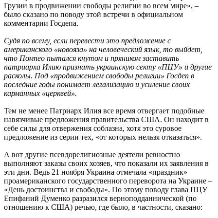
Грузии в продвижении свободы религии во всем мире», –
было сказано по поводу этой встречи в официальном
комментарии Госдепа.
Судя по всему, если перевести это предложение с
американского «новояза» на человеческий язык, то выйдет,
что Помпео пытался кнутом и пряником заставить
патриарха Илию признать украинскую секту «ПЦУ» и другие
расколы. Под «продвижением свободы религии» Госдеп в
последние годы понимает легализацию и усиление своих
карманных «церквей».
Тем не менее Патриарх Илия все время отвергает подобные
навязчивые предложения правительства США. Он находит в
себе силы для отвержения соблазна, хотя это суровое
предложение из серии тех, «от которых нельзя отказаться».
А вот другие псевдорелигиозные деятели ревностно
выполняют заказы своих хозяев, что показали их заявления в
эти дни. Ведь 21 ноября Украина отмечала «праздник»
проамериканского государственного переворота на Украине –
«День достоинства и свободы». По этому поводу глава ПЦУ
Епифаний Думенко разразился верноподданнической (по
отношению к США) речью, где было, в частности, сказано: