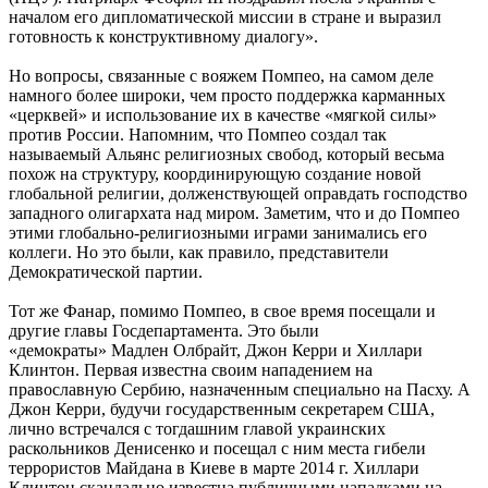
началом его дипломатической миссии в стране и выразил
готовность к конструктивному диалогу».
Но вопросы, связанные с вояжем Помпео, на самом деле
намного более широки, чем просто поддержка карманных
«церквей» и использование их в качестве «мягкой силы»
против России. Напомним, что Помпео создал так
называемый Альянс религиозных свобод, который весьма
похож на структуру, координирующую создание новой
глобальной религии, долженствующей оправдать господство
западного олигархата над миром. Заметим, что и до Помпео
этими глобально-религиозными играми занимались его
коллеги. Но это были, как правило, представители
Демократической партии.
Тот же Фанар, помимо Помпео, в свое время посещали и
другие главы Госдепартамента. Это были
«демократы» Мадлен Олбрайт, Джон Керри и Хиллари
Клинтон. Первая известна своим нападением на
православную Сербию, назначенным специально на Пасху. А
Джон Керри, будучи государственным секретарем США,
лично встречался с тогдашним главой украинских
раскольников Денисенко и посещал с ним места гибели
террористов Майдана в Киеве в марте 2014 г. Хиллари
Клинтон скандально известна публичными нападками на