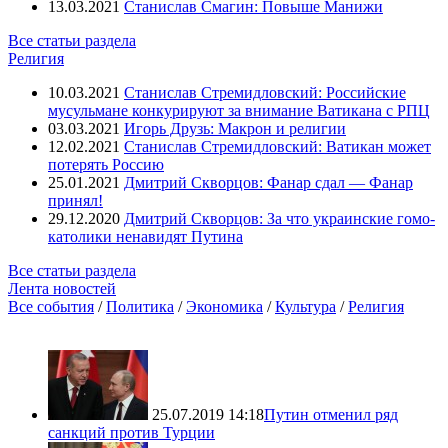
13.03.2021
Станислав Смагин: Повыше Манижи
Все статьи раздела
Религия
10.03.2021
Станислав Стремидловский: Российские
мусульмане конкурируют за внимание Ватикана с РПЦ
03.03.2021
Игорь Друзь: Макрон и религии
12.02.2021
Станислав Стремидловский: Ватикан может
потерять Россию
25.01.2021
Дмитрий Скворцов: Фанар сдал — Фанар
принял!
29.12.2020
Дмитрий Скворцов: За что украинские гомо-
католики ненавидят Путина
Все статьи раздела
Лента новостей
Все события
/
Политика
/
Экономика
/
Культура
/
Религия
25.07.2019 14:18
Путин отменил ряд
санкций против Турции