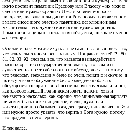
осуществлять «охрана памятников истории и культуры». Если
некто поставит памятник Краснову или Власову – их можно
снести или нужно охранять? И если встанет вопрос о
новоделе, посвященном династии Романовых, поставленном
вместо снесенного властью памятника революционным
мыслителям – его нужно сносить или нужно защищать.
Памятники защищать государство обязуется, но какие именно
– не говорит.
Особый и на самом деле чуть ли не самый главный блок – то,
что изначально вносилось Путиным. Поправки статей 79, 80,
81, 82, 83, 92, словом, все, что касается взаимодействия
высших органов государственной власти, что важно и
существенно, но что абсолютно не обсуждалось – и потому,
что рядовому гражданину было не очень понятно и скучно, и
потому, что все обсуждение было выведено в область
обсуждения, говорить ли в России на русском языке или нет,
как здорово каждый год индексировать пенсии, хотя и
неизвестно насколько, как хорошо, что минимальная зарплата
не может быть ниже нищенской, и еще, нужно ли
конституционно обязывать каждого гражданина верить в Бога
или нужно просто указать, что верить в Бога нужно, потому
что прадеды в него верили.
И так далее.