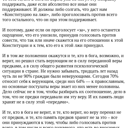
поддержать, даже если абсолютно все иные они
поддерживают. И должны либо солгать, что даст нам
«Конституцию на лжи», либо проголосовать против всего
того остального, что он при этом поддерживает.
И поэтому, даже если он проголосует «за», у него останется
ощущение, что его унизили, принудив голосовать против
совести, что так или иначе скажется на его отношении к этой
Конституции и к тем, кто его к этой лжи принудил.
И в том же положении окажутся и те, кто в бога, возможно, и
верит, но решил стать верующим не в силу переданной веры
предками, а в силу общего развития психологической
ситуации в стране. Не нужно забывать, тридцать лет назад
чуть ли не 90% граждан были неверующими. Сегодня 70%
относит себя к верующим, среди них 64% — к православным,
но основные постулаты веры знает из них менее половины.
Дело сейчас не в том, чтобы разбирать их соотношение, дело в
том, что не предки передавали им эту веру. И их память люди
хранят не в силу этой «передачи».
И те, кто в бога не верит, и те, кто верит, но веру перенял не
от предков, и те, кто память предков хранит не за это – все
они принуждаются к тому, чтобы либо голосовать против
всего, в том числе и всего разумного, что есть во вносимых