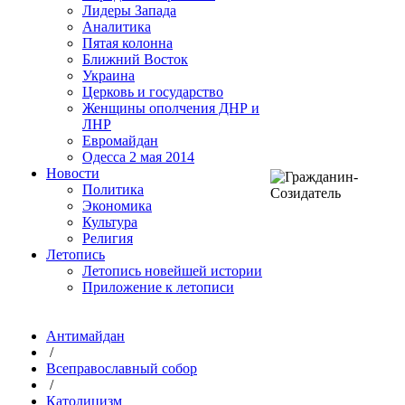
Лидеры Запада
Аналитика
Пятая колонна
Ближний Восток
Украина
Церковь и государство
Женщины ополчения ДНР и
ЛНР
Евромайдан
Одесса 2 мая 2014
Новости
Политика
Экономика
Культура
Религия
Летопись
Летопись новейшей истории
Приложение к летописи
Антимайдан
/
Всеправославный собор
/
Католицизм