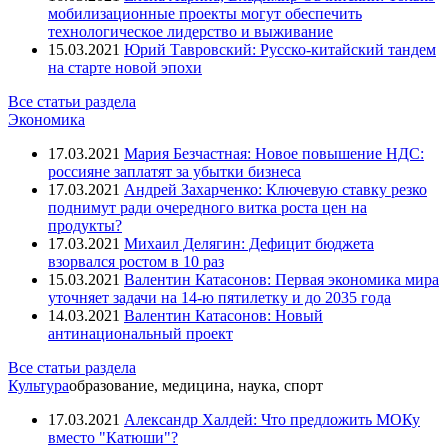
мобилизационные проекты могут обеспечить
технологическое лидерство и выживание
15.03.2021
Юрий Тавровский: Русско-китайский тандем
на старте новой эпохи
Все статьи раздела
Экономика
17.03.2021
Мария Безчастная: Новое повышение НДС:
россияне заплатят за убытки бизнеса
17.03.2021
Андрей Захарченко: Ключевую ставку резко
поднимут ради очередного витка роста цен на
продукты?
17.03.2021
Михаил Делягин: Дефицит бюджета
взорвался ростом в 10 раз
15.03.2021
Валентин Катасонов: Первая экономика мира
уточняет задачи на 14-ю пятилетку и до 2035 года
14.03.2021
Валентин Катасонов: Новый
антинациональный проект
Все статьи раздела
Культура
образование, медицина, наука, спорт
17.03.2021
Александр Халдей: Что предложить МОКу
вместо "Катюши"?