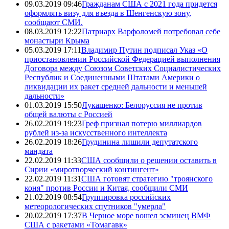
09.03.2019 09:46
Гражданам США с 2021 года придется
оформлять визу для въезда в Шенгенскую зону,
сообщают СМИ.
08.03.2019 12:22
Патриарх Варфоломей потребовал себе
монастыри Крыма
05.03.2019 17:11
Владимир Путин подписал Указ «О
приостановлении Российской Федерацией выполнения
Договора между Союзом Советских Социалистических
Республик и Соединенными Штатами Америки о
ликвидации их ракет средней дальности и меньшей
дальности»
01.03.2019 15:50
Лукашенко: Белоруссия не против
общей валюты с Россией
26.02.2019 19:23
Греф признал потерю миллиардов
рублей из-за искусственного интеллекта
26.02.2019 18:26
Грудинина лишили депутатского
мандата
22.02.2019 11:33
США сообщили о решении оставить в
Сирии «миротворческий контингент»
22.02.2019 11:31
США готовят стратегию "троянского
коня" против России и Китая, сообщили СМИ
21.02.2019 08:54
Группировка российских
метеорологических спутников "умерла"
20.02.2019 17:37
В Черное море вошел эсминец ВМФ
США с ракетами «Томагавк»