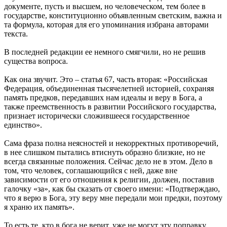
документе, пусть и высшем, но человеческом, тем более в
государстве, конституционно объявленным светским, важна и
та формула, которая для его упоминания избрана авторами
текста.
В последней редакции ее немного смягчили, но не решив
существа вопроса.
Как она звучит. Это – статья 67, часть вторая: «Российская
Федерация, объединенная тысячелетней историей, сохраняя
память предков, передавших нам идеалы и веру в Бога, а
также преемственность в развитии Российского государства,
признает исторически сложившееся государственное
единство».
Сама фраза полна неясностей и некорректных противоречий,
в нее слишком пытались втиснуть образно близкие, но не
всегда связанные положения. Сейчас дело не в этом. Дело в
том, что человек, соглашающийся с ней, даже вне
зависимости от его отношения к религии, должен, поставив
галочку «за», как бы сказать от своего имени: «Подтверждаю,
что я верю в Бога, эту веру мне передали мои предки, поэтому
я храню их память».
То есть те, кто в бога не верит, уже не могут эту поправку