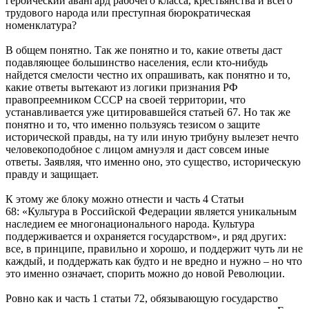
героический авангард рабочего класса, крестьянства и всего
трудового народа или преступная бюрократическая
номенклатура?
В общем понятно. Так же понятно и то, какие ответы даст
подавляющее большинство населения, если кто-нибудь
найдется смелости честно их опрашивать, как понятно и то,
какие ответы вытекают из логики признания РФ
правопреемником СССР на своей территории, что
устанавливается уже цитировавшейся статьей 67. Но так же
понятно и то, что именно пользуясь тезисом о защите
исторической правды, на ту или иную трибуну вылезет нечто
человекоподобное с лицом амнуэля и даст совсем иные
ответы. Заявляя, что именно оно, это существо, историческую
правду и защищает.
К этому же блоку можно отнести и часть 4 Статьи
68: «Культура в Российской Федерации является уникальным
наследием ее многонационального народа. Культура
поддерживается и охраняется государством», и ряд других:
все, в принципе, правильно и хорошо, и поддержит чуть ли не
каждый, и поддержать как будто и не вредно и нужно – но что
это именно означает, спорить можно до новой Революции.
Ровно как и часть 1 статьи 72, обязывающую государство