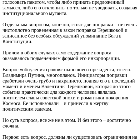
голосовать пакетом, чтобы либо принять предложенный
замысел, либо его отклонить, но только не уродовать, создавая
институционального мутанта.
Отдельным вопросом, конечно, стоят две поправки – не очень
чистоплотно проведенная в закон поправка Терешковой и
записанное без особых обсуждений упоминание Бога в
Конституции.
Причем в обоих случаях само содержание вопроса
оказывалось подмененным формой его инкорпорации.
Вопрос «обнуления сроков» нынешнего президента, то есть
Владимира Путина, многопланов. Инициаторы поправки
сработали очень грубо и нахраписто, подняв его в последний
момент и именем Валентины Терешковой, которая до этого
события практически для каждого человека являлась
носителем славы советской эпохи и романтики покорения
Космоса. Ее использовали – и принесли в жертву
политическим задачам.
Но суть вопроса, все же не в этом. И без этого – достаточно
сложна.
Первое: есть вопрос, должны ли существовать ограничения на