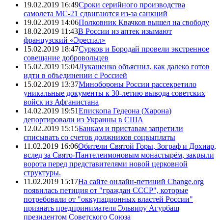
19.02.2019 16:49
Сроки серийного производства
самолета МС-21 сдвигаются из-за санкций
19.02.2019 14:06
Полковник Квачков вышел на свободу
18.02.2019 11:43
В России из аптек изымают
французский «Эреспал»
15.02.2019 18:47
Сурков и Бородай провели экстренное
совещание добровольцев
15.02.2019 15:04
Лукашенко объяснил, как далеко готов
идти в объединении с Россией
15.02.2019 13:37
Минобороны России рассекретило
уникальные документы к 30-летию вывода советских
войск из Афганистана
14.02.2019 19:51
Епископа Гедеона (Харона)
депортировали из Украины в США
12.02.2019 15:15
Банкам и приставам запретили
списывать со счетов должников соцвыплаты
11.02.2019 16:06
Обители Святой Горы, Зограф и Дохиар,
вслед за Свято-Пантелеимоновым монастырём, закрыли
ворота перед представителями новой церковной
структуры.
11.02.2019 15:17
На сайте онлайн-петиций Change.org
появилась петиция от "граждан СССР", которые
потребовали от "оккупационных властей России"
признать предпринимателя Эльвиру Агурбаш
президентом Советского Союза