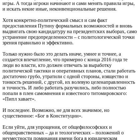
игры. А тогда игроки начинают и сами менять правила игры,
и искать некие иные, неконвенциональные решения.
Хотя конкретно-политический смысл и сам факт
предоставления Путину формальных возможностей и вновь
выдвигать свою кандидатуру на президентских выборах, само
устранение предопределенности – с политологической точки
зрения правильно и эффективно.
Только нужно было это делать иначе, умнее и точнее, а
создается впечатление, что примерно с конца 2016 года те
люди во власти, кто должен отвечать за выработку
политической тактики и оперативных планов, стали работать
достаточно грубо, утратили с одной стороны, изящество и
тонкость решений, с другой, их волевую целенаправленность
и точность. И либо работать разучились, либо полностью
попали в плен самомнения и известного титомировского:
«Пипл хавает».
И последнее. Возможно, не для всех значимое, но
существенное: «Бог в Конституции».
Если уйти, для упрощения, от общефилософских и
общенравственных – да и теологических – положений о
неуместности поминания имени бога в юридическом