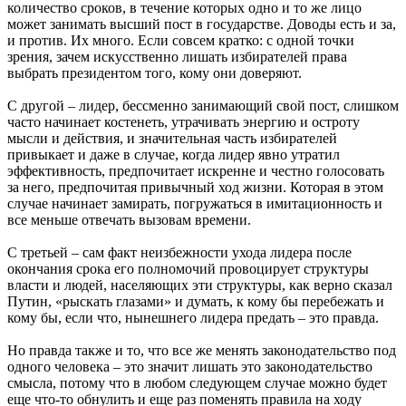
количество сроков, в течение которых одно и то же лицо
может занимать высший пост в государстве. Доводы есть и за,
и против. Их много. Если совсем кратко: с одной точки
зрения, зачем искусственно лишать избирателей права
выбрать президентом того, кому они доверяют.
С другой – лидер, бессменно занимающий свой пост, слишком
часто начинает костенеть, утрачивать энергию и остроту
мысли и действия, и значительная часть избирателей
привыкает и даже в случае, когда лидер явно утратил
эффективность, предпочитает искренне и честно голосовать
за него, предпочитая привычный ход жизни. Которая в этом
случае начинает замирать, погружаться в имитационность и
все меньше отвечать вызовам времени.
С третьей – сам факт неизбежности ухода лидера после
окончания срока его полномочий провоцирует структуры
власти и людей, населяющих эти структуры, как верно сказал
Путин, «рыскать глазами» и думать, к кому бы перебежать и
кому бы, если что, нынешнего лидера предать – это правда.
Но правда также и то, что все же менять законодательство под
одного человека – это значит лишать это законодательство
смысла, потому что в любом следующем случае можно будет
еще что-то обнулить и еще раз поменять правила на ходу