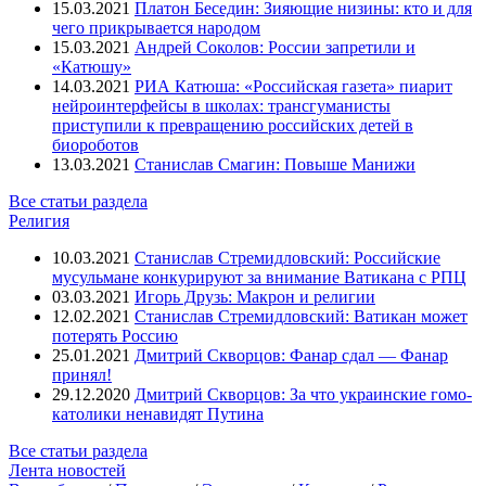
15.03.2021
Платон Беседин: Зияющие низины: кто и для
чего прикрывается народом
15.03.2021
Андрей Соколов: России запретили и
«Катюшу»
14.03.2021
РИА Катюша: «Российская газета» пиарит
нейроинтерфейсы в школах: трансгуманисты
приступили к превращению российских детей в
биороботов
13.03.2021
Станислав Смагин: Повыше Манижи
Все статьи раздела
Религия
10.03.2021
Станислав Стремидловский: Российские
мусульмане конкурируют за внимание Ватикана с РПЦ
03.03.2021
Игорь Друзь: Макрон и религии
12.02.2021
Станислав Стремидловский: Ватикан может
потерять Россию
25.01.2021
Дмитрий Скворцов: Фанар сдал — Фанар
принял!
29.12.2020
Дмитрий Скворцов: За что украинские гомо-
католики ненавидят Путина
Все статьи раздела
Лента новостей