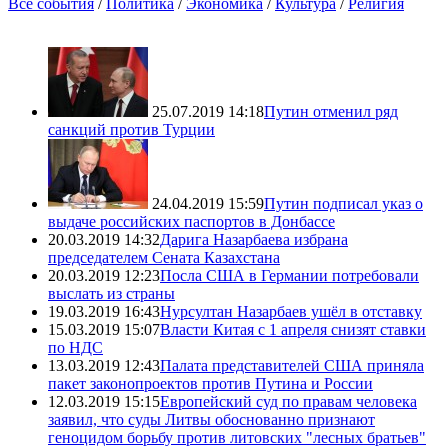
Все события
/
Политика
/
Экономика
/
Культура
/
Религия
25.07.2019 14:18
Путин отменил ряд
санкций против Турции
24.04.2019 15:59
Путин подписал указ о
выдаче российских паспортов в Донбассе
20.03.2019 14:32
Дарига Назарбаева избрана
председателем Сената Казахстана
20.03.2019 12:23
Посла США в Германии потребовали
выслать из страны
19.03.2019 16:43
Нурсултан Назарбаев ушёл в отставку
15.03.2019 15:07
Власти Китая с 1 апреля снизят ставки
по НДС
13.03.2019 12:43
Палата представителей США приняла
пакет законопроектов против Путина и России
12.03.2019 15:15
Европейский суд по правам человека
заявил, что суды Литвы обоснованно признают
геноцидом борьбу против литовских "лесных братьев"