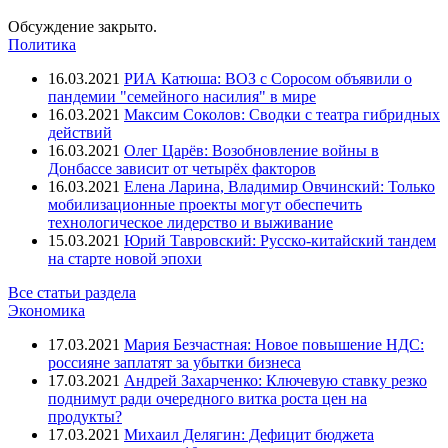
Обсуждение закрыто.
Политика
16.03.2021
РИА Катюша: ВОЗ с Соросом объявили о
пандемии "семейного насилия" в мире
16.03.2021
Максим Соколов: Сводки с театра гибридных
действий
16.03.2021
Олег Царёв: Возобновление войны в
Донбассе зависит от четырёх факторов
16.03.2021
Елена Ларина, Владимир Овчинский: Только
мобилизационные проекты могут обеспечить
технологическое лидерство и выживание
15.03.2021
Юрий Тавровский: Русско-китайский тандем
на старте новой эпохи
Все статьи раздела
Экономика
17.03.2021
Мария Безчастная: Новое повышение НДС:
россияне заплатят за убытки бизнеса
17.03.2021
Андрей Захарченко: Ключевую ставку резко
поднимут ради очередного витка роста цен на
продукты?
17.03.2021
Михаил Делягин: Дефицит бюджета