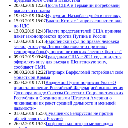
председателем Сената Казахстана
20.03.2019 12:23
Посла США в Германии потребовали
выслать из страны
19.03.2019 16:43
Нурсултан Назарбаев ушёл в отставку
15.03.2019 15:07
Власти Китая с 1 апреля снизят ставки
по НДС
13.03.2019 12:43
Палата представителей США приняла
пакет законопроектов против Путина и России
12.03.2019 15:15
Европейский суд по правам человека
заявил, что суды Литвы обоснованно признают
геноцидом борьбу против литовских "лесных братьев"
09.03.2019 09:46
Гражданам США с 2021 года придется
оформлять визу для въезда в Шенгенскую зону,
сообщают СМИ.
08.03.2019 12:22
Патриарх Варфоломей потребовал себе
монастыри Крыма
05.03.2019 17:11
Владимир Путин подписал Указ «О
приостановлении Российской Федерацией выполнения
Договора между Союзом Советских Социалистических
Республик и Соединенными Штатами Америки о
ликвидации их ракет средней дальности и меньшей
дальности»
01.03.2019 15:50
Лукашенко: Белоруссия не против
общей валюты с Россией
26.02.2019 19:23
Греф признал потерю миллиардов