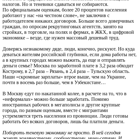
налогов. Но и теневики сдаваться не собираются.
По официальным оценкам, более 20 процентов населения
работают у нас «на честном слове», не заключив с
работодателем никаких договоров. Больше всего доверчивых
граждан, по опросам рекрутинговых агентств, занято на
стройках, в торговле, на полях и фермах, в ЖКХ, в цифровой
экономике – везде, где нужен массовый дешевый труд.
Доверясь незнакомому дяде, люди, конечно, рискуют. Но куда
деваться жителям российской глубинки, если дома работы нет,
а в крупных городах можно выжить, да еще и отправлять
деньги семье? Москва по заработной плате в 3,2 раза обходит
Кострому, в 2,7 раза – Рязань, в 2,4 раза – Тульскую область.
Наши «скромные зарплаты» втрое выше, чем на Украине,
почти в восемь раз больше, чем в Узбекистане…
В Москву едут по накатанной колее, в расчете на то, что в
«неформалах» можно больше заработать. Помимо
иностранных рабочих в мегаполисы и другие крупные
города, по разным оценкам, вместе с мигрантами
устремляется треть населения из провинции. Люди готовы
работать без всяких договоров, лишь бы платили деньги.
Побороть теневую экономику не просто. В ней сегодня
живут землячествами, сообществами, мини-сетями. И