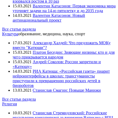
взорвался ростом в 10 раз
15.03.2021
Валентин Катасонов: Первая экономика мира
уточняет задачи на 14-ю пятилетку и до 2035 года
14.03.2021
Валентин Катасонов: Новый
антинациональный проект
Все статьи раздела
Культура
образование, медицина, наука, спорт
17.03.2021
Александр Халдей: Что предложить МОКу
вместо "Катюши"?
15.03.2021
Платон Беседин: Зияющие низины: кто и для
чего прикрывается народом
15.03.2021
Андрей Соколов: России запретили и
«Катюшу»
14.03.2021
РИА Катюша: «Российская газета» пиарит
нейроинтерфейсы в школах: трансгуманисты
приступили к превращению российских детей в
биороботов
13.03.2021
Станислав Смагин: Повыше Манижи
Все статьи раздела
Религия
10.03.2021
Станислав Стремидловский: Российские
мусульмане конкурируют за внимание Ватикана с РПЦ