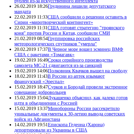
рублей из-за искусственного интеллекта
26.02.2019 18:26
Грудинина лишили депутатского
мандата
22.02.2019 11:33
США сообщили о решении оставить в
Сирии «миротворческий контингент»
22.02.2019 11:31
США готовят стратегию "троянского
коня" против России и Китая, сообщили СМИ
21.02.2019 08:54
Группировка российских
метеорологических спутников "умерла"
20.02.2019 17:37
В Черное море вошел эсминец ВМФ
США с ракетами «Томагавк»
19.02.2019 16:49
Сроки серийного производства
самолета МС-21 сдвигаются из-за санкций
19.02.2019 14:06
Полковник Квачков вышел на свободу
18.02.2019 11:43
В России из аптек изымают
французский «Эреспал»
15.02.2019 18:47
Сурков и Бородай провели экстренное
совещание добровольцев
15.02.2019 15:04
Лукашенко объяснил, как далеко готов
идти в объединении с Россией
15.02.2019 13:37
Минобороны России рассекретило
уникальные документы к 30-летию вывода советских
войск из Афганистана
14.02.2019 19:51
Епископа Гедеона (Харона)
депортировали из Украины в США