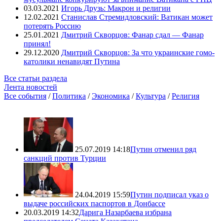
03.03.2021
Игорь Друзь: Макрон и религии
12.02.2021
Станислав Стремидловский: Ватикан может
потерять Россию
25.01.2021
Дмитрий Скворцов: Фанар сдал — Фанар
принял!
29.12.2020
Дмитрий Скворцов: За что украинские гомо-
католики ненавидят Путина
Все статьи раздела
Лента новостей
Все события
/
Политика
/
Экономика
/
Культура
/
Религия
25.07.2019 14:18
Путин отменил ряд
санкций против Турции
24.04.2019 15:59
Путин подписал указ о
выдаче российских паспортов в Донбассе
20.03.2019 14:32
Дарига Назарбаева избрана