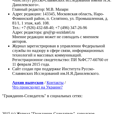
«Институт русско-славянских исследований имени Н.Я.
Данилевского».
Главный редактор: М.В. Мазари
Адрес редакции: 143345, Московская область, Наро-
Фоминский район, п. Селятино, ул. Промышленная, д.
81/1, 1 этаж, каб. 108.
Тел.: +7 (926) 432-68-40; +7 (496) 347-26-96
Адрес редактора: grs@gr-sozidatel.ru
Мнение редакции может не совпадать с мнением
авторов.
Журнал зарегистрирован в управлении Федеральной
службы по надзору в сфере связи, информационных
технологий и массовых коммуникаций.
Регистрационное свидетельство: ПИ №ФС77-60760 от
11 февраля 2015 года.
Сайт создан при поддержке Института Русско-
Славянских Исследований им.Н.Я.Данилевского.
Архив выпусков
/
Контакты
/
Что происходит на Украине?
"Гражданин-Созидатель" в социальных сетях:
2015 (с) Журнал "Гражданин-Созидатель", городское