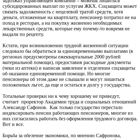
задолжал управляющей компании – можешь лишиться
субсидированных выплат по услугам ЖКХ. Соцзащита может
связать задолженность с нецелевой тратой средств, хотя
деньги, отложенные на квартплату, пенсионер потратил не на
поход в ресторан, а на покупку жизненно необходимых
лекарственных средств, которые ему почему-то вовремя не
выдали по рецепту.
Кстати, при возникновении трудной жизненной ситуации
следовало бы обратиться за единовременными выплатами (в
регионах предусмотрены ежеквартальные 2000 рублей
материальной помощи), предоставив расходные документы
(чеки из аптеки) и написав заявление в отделении соцзащиты
об оказании единовременной помощи. Но многие
пенсионеры об этом даже не слышали и могут лишиться
положенных льгот, да еще и остаться в долгу у государства.
Тотальные проверки ни к чему хорошему не приведут,
считает проректор Академии труда и социальных отношений
Александр Сафонов. Как только государство перестало
индексировать пенсии работающих пенсионеров, многие из
них согласились работать без оформления трудового договора.
Вот и все.
Борьба за обеление экономики, по мнению Сафронова,