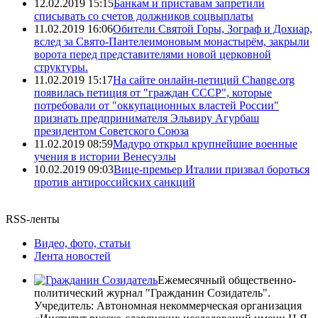
12.02.2019 15:15
Банкам и приставам запретили
списывать со счетов должников соцвыплаты
11.02.2019 16:06
Обители Святой Горы, Зограф и Дохиар,
вслед за Свято-Пантелеимоновым монастырём, закрыли
ворота перед представителями новой церковной
структуры.
11.02.2019 15:17
На сайте онлайн-петиций Change.org
появилась петиция от "граждан СССР", которые
потребовали от "оккупационных властей России"
признать предпринимателя Эльвиру Агурбаш
президентом Советского Союза
11.02.2019 08:59
Мадуро открыл крупнейшие военные
учения в истории Венесуэлы
10.02.2019 09:03
Вице-премьер Италии призвал бороться
против антироссийских санкций
RSS-ленты
Видео, фото, статьи
Лента новостей
Ежемесячный общественно-
политический журнал "Гражданин Созидатель".
Учредитель: Автономная некоммерческая организация