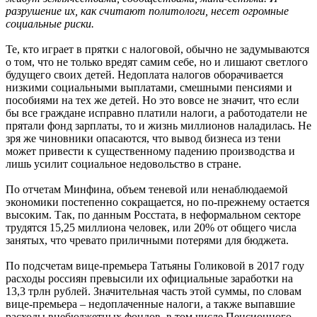
разрушение их, как считают политологи, несет огромные
социальные риски.
Те, кто играет в прятки с налоговой, обычно не задумываются
о том, что не только вредят самим себе, но и лишают светлого
будущего своих детей. Недоплата налогов оборачивается
низкими социальными выплатами, смешными пенсиями и
пособиями на тех же детей. Но это вовсе не значит, что если
бы все граждане исправно платили налоги, а работодатели не
прятали фонд зарплаты, то и жизнь миллионов наладилась. Не
зря же чиновники опасаются, что вывод бизнеса из тени
может привести к существенному падению производства и
лишь усилит социальное недовольство в стране.
По отчетам Минфина, объем теневой или ненаблюдаемой
экономики постепенно сокращается, но по-прежнему остается
высоким. Так, по данным Росстата, в неформальном секторе
трудятся 15,25 миллиона человек, или 20% от общего числа
занятых, что чревато приличными потерями для бюджета.
По подсчетам вице-премьера Татьяны Голиковой в 2017 году
расходы россиян превысили их официальные заработки на
13,3 трлн рублей. Значительная часть этой суммы, по словам
вице-премьера – недоплаченные налоги, а также выпавшие
расходы внебюджетных фондов, в том числе Пенсионного,