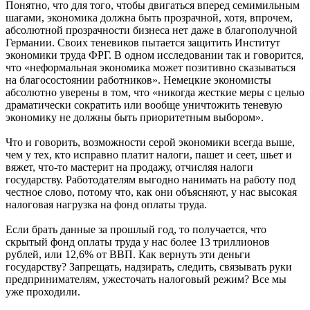
Понятно, что для того, чтобы двигаться вперед семимильным
шагами, экономика должна быть прозрачной, хотя, впрочем,
абсолютной прозрачности бизнеса нет даже в благополучной
Германии. Своих теневиков пытается защитить Институт
экономики труда ФРГ. В одном исследовании так и говорится,
что «неформальная экономика может позитивно сказываться
на благосостоянии работников». Немецкие экономисты
абсолютно уверены в том, что «никогда жесткие меры с целью
драматически сократить или вообще уничтожить теневую
экономику не должны быть приоритетным выбором».
Что и говорить, возможности серой экономики всегда выше,
чем у тех, кто исправно платит налоги, пашет и сеет, шьет и
вяжет, что-то мастерит на продажу, отчисляя налоги
государству. Работодателям выгодно нанимать на работу под
честное слово, потому что, как они объясняют, у нас высокая
налоговая нагрузка на фонд оплаты труда.
Если брать данные за прошлый год, то получается, что
скрытый фонд оплаты труда у нас более 13 триллионов
рублей, или 12,6% от ВВП. Как вернуть эти деньги
государству? Запрещать, надзирать, следить, связывать руки
предпринимателям, ужесточать налоговый режим? Все мы
уже проходили.