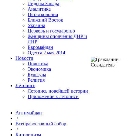
Лидеры Запада
Аналитика
Пятая колонна
Ближний Восток
Украина
Церковь и государство
Женщины ополчения ДНР и
ЛНР
Евромайдан
Одесса 2 мая 2014
Новости
Политика
Экономика
Культура
Религия
Летопись
Летопись новейшей истории
Приложение к летописи
Антимайдан
/
Всеправославный собор
/
Католицизм