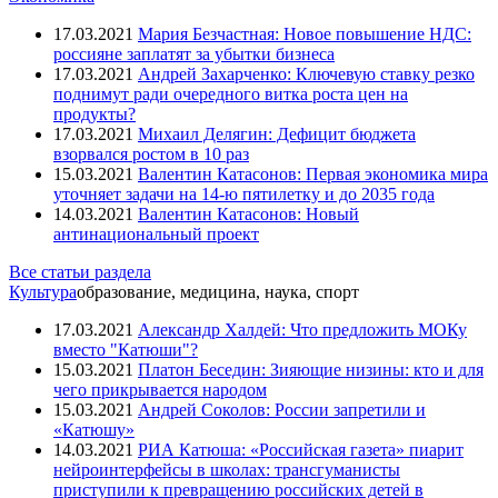
17.03.2021
Мария Безчастная: Новое повышение НДС:
россияне заплатят за убытки бизнеса
17.03.2021
Андрей Захарченко: Ключевую ставку резко
поднимут ради очередного витка роста цен на
продукты?
17.03.2021
Михаил Делягин: Дефицит бюджета
взорвался ростом в 10 раз
15.03.2021
Валентин Катасонов: Первая экономика мира
уточняет задачи на 14-ю пятилетку и до 2035 года
14.03.2021
Валентин Катасонов: Новый
антинациональный проект
Все статьи раздела
Культура
образование, медицина, наука, спорт
17.03.2021
Александр Халдей: Что предложить МОКу
вместо "Катюши"?
15.03.2021
Платон Беседин: Зияющие низины: кто и для
чего прикрывается народом
15.03.2021
Андрей Соколов: России запретили и
«Катюшу»
14.03.2021
РИА Катюша: «Российская газета» пиарит
нейроинтерфейсы в школах: трансгуманисты
приступили к превращению российских детей в