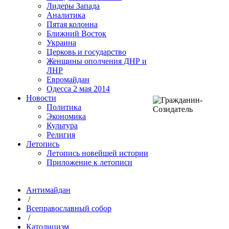
Лидеры Запада
Аналитика
Пятая колонна
Ближний Восток
Украина
Церковь и государство
Женщины ополчения ДНР и
ЛНР
Евромайдан
Одесса 2 мая 2014
Новости
Политика
Экономика
Культура
Религия
Летопись
Летопись новейшей истории
Приложение к летописи
Антимайдан
/
Всеправославный собор
/
Католицизм