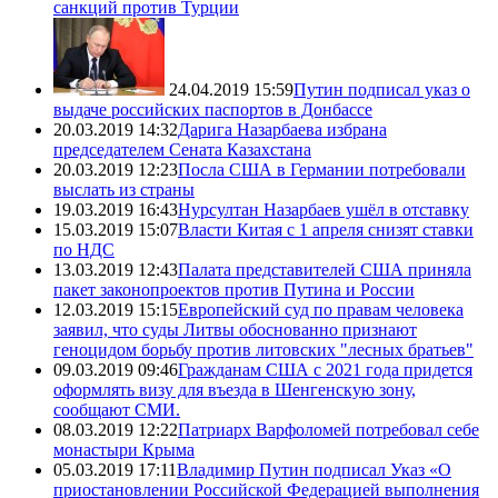
санкций против Турции
24.04.2019 15:59
Путин подписал указ о
выдаче российских паспортов в Донбассе
20.03.2019 14:32
Дарига Назарбаева избрана
председателем Сената Казахстана
20.03.2019 12:23
Посла США в Германии потребовали
выслать из страны
19.03.2019 16:43
Нурсултан Назарбаев ушёл в отставку
15.03.2019 15:07
Власти Китая с 1 апреля снизят ставки
по НДС
13.03.2019 12:43
Палата представителей США приняла
пакет законопроектов против Путина и России
12.03.2019 15:15
Европейский суд по правам человека
заявил, что суды Литвы обоснованно признают
геноцидом борьбу против литовских "лесных братьев"
09.03.2019 09:46
Гражданам США с 2021 года придется
оформлять визу для въезда в Шенгенскую зону,
сообщают СМИ.
08.03.2019 12:22
Патриарх Варфоломей потребовал себе
монастыри Крыма
05.03.2019 17:11
Владимир Путин подписал Указ «О
приостановлении Российской Федерацией выполнения