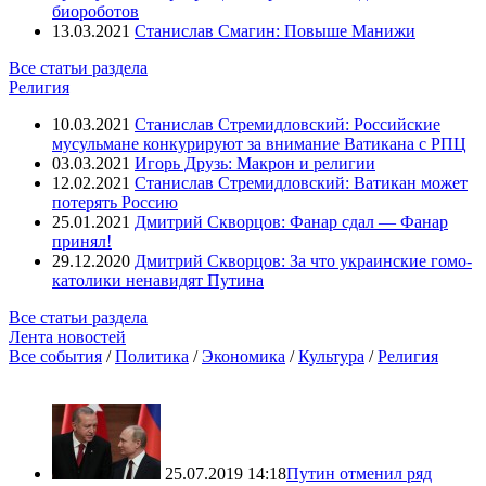
биороботов
13.03.2021
Станислав Смагин: Повыше Манижи
Все статьи раздела
Религия
10.03.2021
Станислав Стремидловский: Российские
мусульмане конкурируют за внимание Ватикана с РПЦ
03.03.2021
Игорь Друзь: Макрон и религии
12.02.2021
Станислав Стремидловский: Ватикан может
потерять Россию
25.01.2021
Дмитрий Скворцов: Фанар сдал — Фанар
принял!
29.12.2020
Дмитрий Скворцов: За что украинские гомо-
католики ненавидят Путина
Все статьи раздела
Лента новостей
Все события
/
Политика
/
Экономика
/
Культура
/
Религия
25.07.2019 14:18
Путин отменил ряд