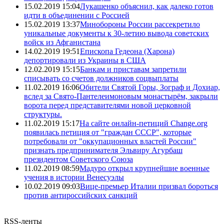
15.02.2019 15:04
Лукашенко объяснил, как далеко готов
идти в объединении с Россией
15.02.2019 13:37
Минобороны России рассекретило
уникальные документы к 30-летию вывода советских
войск из Афганистана
14.02.2019 19:51
Епископа Гедеона (Харона)
депортировали из Украины в США
12.02.2019 15:15
Банкам и приставам запретили
списывать со счетов должников соцвыплаты
11.02.2019 16:06
Обители Святой Горы, Зограф и Дохиар,
вслед за Свято-Пантелеимоновым монастырём, закрыли
ворота перед представителями новой церковной
структуры.
11.02.2019 15:17
На сайте онлайн-петиций Change.org
появилась петиция от "граждан СССР", которые
потребовали от "оккупационных властей России"
признать предпринимателя Эльвиру Агурбаш
президентом Советского Союза
11.02.2019 08:59
Мадуро открыл крупнейшие военные
учения в истории Венесуэлы
10.02.2019 09:03
Вице-премьер Италии призвал бороться
против антироссийских санкций
RSS-ленты