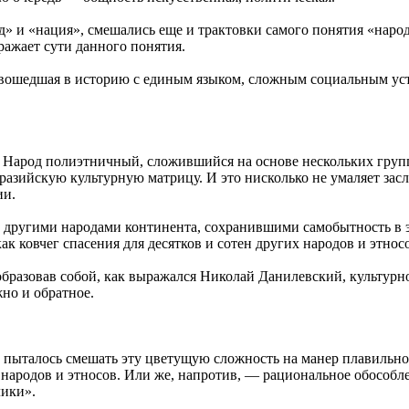
» и «нация», смешались еще и трактовки самого понятия «народ
ражает сути данного понятия.
вошедшая в историю с единым языком, сложным социальным устр
о. Народ полиэтничный, сложившийся на основе нескольких гру
азийскую культурную матрицу. И это нисколько не умаляет заслу
ии.
с другими народами континента, сохранившими самобытность в э
ак ковчег спасения для десятков и сотен других народов и этнос
образовав собой, как выражался Николай Данилевский, культурн
жно и обратное.
 пыталось смешать эту цветущую сложность на манер плавильног
ародов и этносов. Или же, напротив, — рациональное обособле
лики».