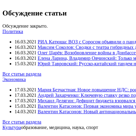
Обсуждение статьи
Обсуждение закрыто.
Политика
16.03.2021
РИА Катюша: ВОЗ с Соросом объявили о панд
16.03.2021
Максим Соколов: Сводки с театра гибридных 
16.03.2021
Олег Царёв: Возобновление войны в Донбассе 
16.03.2021
Елена Ларина, Владимир Овчинский: Только м
15.03.2021
Юрий Тавровский: Русско-китайский тандем н
Все статьи раздела
Экономика
17.03.2021
Мария Безчастная: Новое повышение НДС: росс
17.03.2021
Андрей Захарченко: Ключевую ставку резко по
17.03.2021
Михаил Делягин: Дефицит бюджета взорвался 
15.03.2021
Валентин Катасонов: Первая экономика мира ут
14.03.2021
Валентин Катасонов: Новый антинациональн
Все статьи раздела
Культура
образование, медицина, наука, спорт