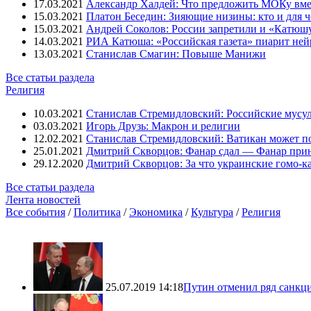
17.03.2021
Александр Халдей: Что предложить МОКу вм
15.03.2021
Платон Беседин: Зияющие низины: кто и для 
15.03.2021
Андрей Соколов: России запретили и «Катюш
14.03.2021
РИА Катюша: «Российская газета» пиарит ней
13.03.2021
Станислав Смагин: Повыше Манижи
Все статьи раздела
Религия
10.03.2021
Станислав Стремидловский: Российские мусу
03.03.2021
Игорь Друзь: Макрон и религии
12.02.2021
Станислав Стремидловский: Ватикан может п
25.01.2021
Дмитрий Скворцов: Фанар сдал — Фанар при
29.12.2020
Дмитрий Скворцов: За что украинские гомо-к
Все статьи раздела
Лента новостей
Все события
/
Политика
/
Экономика
/
Культура
/
Религия
25.07.2019 14:18
Путин отменил ряд санкц