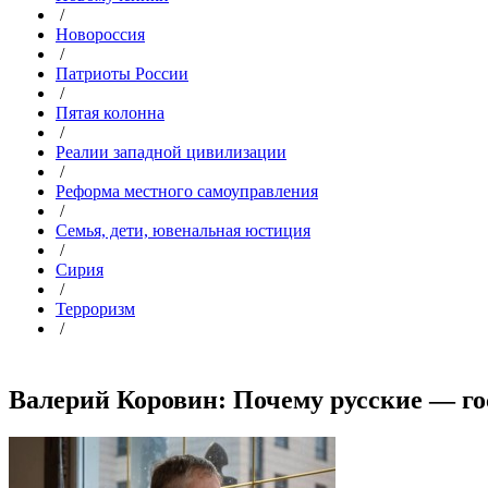
/
Новороссия
/
Патриоты России
/
Пятая колонна
/
Реалии западной цивилизации
/
Реформа местного самоуправления
/
Семья, дети, ювенальная юстиция
/
Сирия
/
Терроризм
/
Валерий Коровин: Почему русские — гос