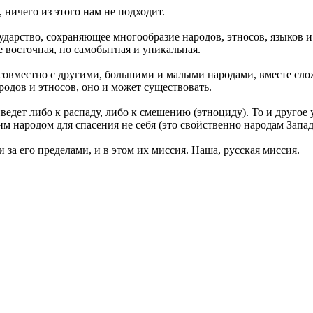
, ничего из этого нам не подходит.
ударство, сохраняющее многообразие народов, этносов, языков 
е восточная, но самобытная и уникальная.
 совместно с другими, большими и малыми народами, вместе сл
родов и этносов, оно и может существовать.
едет либо к распаду, либо к смешению (этноциду). То и другое
 народом для спасения не себя (это свойственно народам Запада
 за его пределами, и в этом их миссия. Наша, русская миссия.