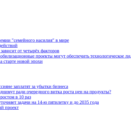
емии "семейного насилия" в мире
действий
зависит от четырёх факторов
обилизационные проекты могут обеспечить технологическое ли
а старте новой эпохи
ияне заплатят за убытки бизнеса
днимут ради очередного витка роста цен на продукты?
ростом в 10 раз
очняет задачи на 14-ю пятилетку и до 2035 года
ый проект