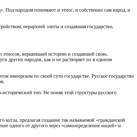
». Под народом понимают и этнос, и собственно сам народ, и
ойством, иерархией элиты и создавшая государство,
пп этносов, вершивший историю и создавший свою,
ги других народов, как и не растворяет их в едином
том имперском по своей сути государстве. Русское государство
ов.
о-исторический тип. Не поняв этой структуры русского
о котла, предлагая создание так называемой «гражданской
ние одного от другого через «самоопределение наций» и