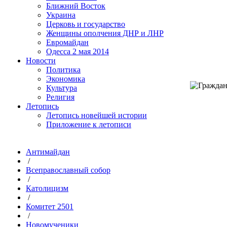
Ближний Восток
Украина
Церковь и государство
Женщины ополчения ДНР и ЛНР
Евромайдан
Одесса 2 мая 2014
Новости
Политика
Экономика
Культура
Религия
Летопись
Летопись новейшей истории
Приложение к летописи
Антимайдан
/
Всеправославный собор
/
Католицизм
/
Комитет 2501
/
Новомученики