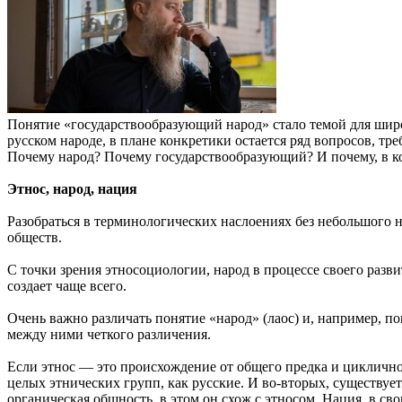
Понятие «государствообразующий народ» стало темой для широ
русском народе, в плане конкретики остается ряд вопросов, тр
Почему народ? Почему государствообразующий? И почему, в ко
Этнос, народ, нация
Разобраться в терминологических наслоениях без небольшого 
обществ.
С точки зрения этносоциологии, народ в процессе своего разви
создает чаще всего.
Очень важно различать понятие «народ» (лаос) и, например, по
между ними четкого различения.
Если этнос — это происхождение от общего предка и цикличное 
целых этнических групп, как русские. И во-вторых, существуе
органическая общность, в этом он схож с этносом. Нация, в с