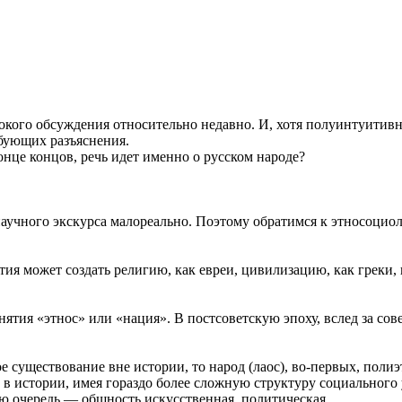
кого обсуждения относительно недавно. И, хотя полуинтуитивн
ебующих разъяснения.
нце концов, речь идет именно о русском народе?
научного экскурса малореально. Поэтому обратимся к этносоци
тия может создать религию, как евреи, цивилизацию, как греки, 
нятия «этнос» или «нация». В постсоветскую эпоху, вслед за со
существование вне истории, то народ (лаос), во-первых, полиэт
т в истории, имея гораздо более сложную структуру социального
вою очередь — общность искусственная, политическая.