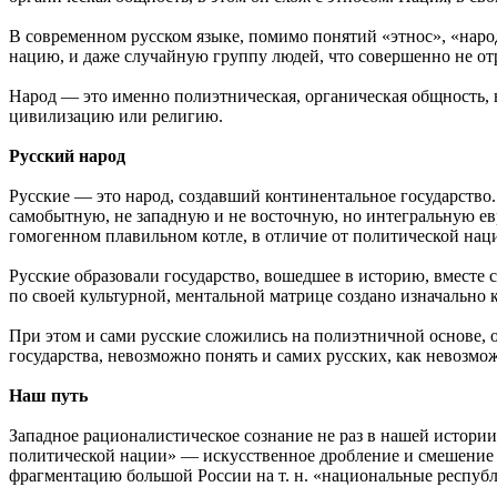
В современном русском языке, помимо понятий «этнос», «народ
нацию, и даже случайную группу людей, что совершенно не от
Народ — это именно полиэтническая, органическая общность, 
цивилизацию или религию.
Русский народ
Русские — это народ, создавший континентальное государств
самобытную, не западную и не восточную, но интегральную евр
гомогенном плавильном котле, в отличие от политической нац
Русские образовали государство, вошедшее в историю, вместе 
по своей культурной, ментальной матрице создано изначально к
При этом и сами русские сложились на полиэтничной основе, 
государства, невозможно понять и самих русских, как невозмо
Наш путь
Западное рационалистическое сознание не раз в нашей истории
политической нации» — искусственное дробление и смешение н
фрагментацию большой России на т. н. «национальные респуб