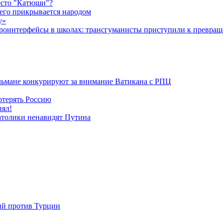
есто "Катюши"?
чего прикрывается народом
у»
роинтерфейсы в школах: трансгуманисты приступили к превращ
льмане конкурируют за внимание Ватикана с РПЦ
отерять Россию
нял!
атолики ненавидят Путина
ий против Турции