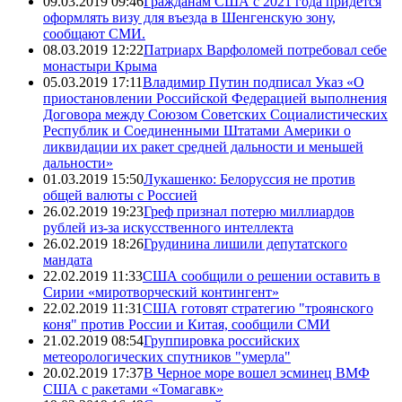
09.03.2019 09:46
Гражданам США с 2021 года придется
оформлять визу для въезда в Шенгенскую зону,
сообщают СМИ.
08.03.2019 12:22
Патриарх Варфоломей потребовал себе
монастыри Крыма
05.03.2019 17:11
Владимир Путин подписал Указ «О
приостановлении Российской Федерацией выполнения
Договора между Союзом Советских Социалистических
Республик и Соединенными Штатами Америки о
ликвидации их ракет средней дальности и меньшей
дальности»
01.03.2019 15:50
Лукашенко: Белоруссия не против
общей валюты с Россией
26.02.2019 19:23
Греф признал потерю миллиардов
рублей из-за искусственного интеллекта
26.02.2019 18:26
Грудинина лишили депутатского
мандата
22.02.2019 11:33
США сообщили о решении оставить в
Сирии «миротворческий контингент»
22.02.2019 11:31
США готовят стратегию "троянского
коня" против России и Китая, сообщили СМИ
21.02.2019 08:54
Группировка российских
метеорологических спутников "умерла"
20.02.2019 17:37
В Черное море вошел эсминец ВМФ
США с ракетами «Томагавк»