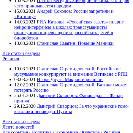
15.03.2021
Платон Беседин: Зияющие низины: кто и для
чего прикрывается народом
15.03.2021
Андрей Соколов: России запретили и
«Катюшу»
14.03.2021
РИА Катюша: «Российская газета» пиарит
нейроинтерфейсы в школах: трансгуманисты
приступили к превращению российских детей в
биороботов
13.03.2021
Станислав Смагин: Повыше Манижи
Все статьи раздела
Религия
10.03.2021
Станислав Стремидловский: Российские
мусульмане конкурируют за внимание Ватикана с РПЦ
03.03.2021
Игорь Друзь: Макрон и религии
12.02.2021
Станислав Стремидловский: Ватикан может
потерять Россию
25.01.2021
Дмитрий Скворцов: Фанар сдал — Фанар
принял!
29.12.2020
Дмитрий Скворцов: За что украинские гомо-
католики ненавидят Путина
Все статьи раздела
Лента новостей
Все события
/
Политика
/
Экономика
/
Культура
/
Религия