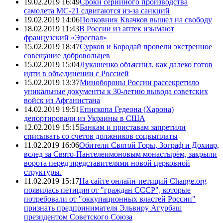
19.02.2019 16:49
Сроки серийного производства
самолета МС-21 сдвигаются из-за санкций
19.02.2019 14:06
Полковник Квачков вышел на свободу
18.02.2019 11:43
В России из аптек изымают
французский «Эреспал»
15.02.2019 18:47
Сурков и Бородай провели экстренное
совещание добровольцев
15.02.2019 15:04
Лукашенко объяснил, как далеко готов
идти в объединении с Россией
15.02.2019 13:37
Минобороны России рассекретило
уникальные документы к 30-летию вывода советских
войск из Афганистана
14.02.2019 19:51
Епископа Гедеона (Харона)
депортировали из Украины в США
12.02.2019 15:15
Банкам и приставам запретили
списывать со счетов должников соцвыплаты
11.02.2019 16:06
Обители Святой Горы, Зограф и Дохиар,
вслед за Свято-Пантелеимоновым монастырём, закрыли
ворота перед представителями новой церковной
структуры.
11.02.2019 15:17
На сайте онлайн-петиций Change.org
появилась петиция от "граждан СССР", которые
потребовали от "оккупационных властей России"
признать предпринимателя Эльвиру Агурбаш
президентом Советского Союза