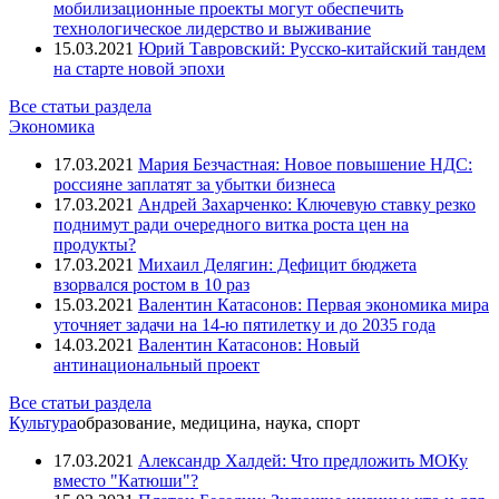
мобилизационные проекты могут обеспечить
технологическое лидерство и выживание
15.03.2021
Юрий Тавровский: Русско-китайский тандем
на старте новой эпохи
Все статьи раздела
Экономика
17.03.2021
Мария Безчастная: Новое повышение НДС:
россияне заплатят за убытки бизнеса
17.03.2021
Андрей Захарченко: Ключевую ставку резко
поднимут ради очередного витка роста цен на
продукты?
17.03.2021
Михаил Делягин: Дефицит бюджета
взорвался ростом в 10 раз
15.03.2021
Валентин Катасонов: Первая экономика мира
уточняет задачи на 14-ю пятилетку и до 2035 года
14.03.2021
Валентин Катасонов: Новый
антинациональный проект
Все статьи раздела
Культура
образование, медицина, наука, спорт
17.03.2021
Александр Халдей: Что предложить МОКу
вместо "Катюши"?