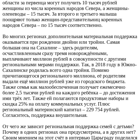
области за первенца могут получить 10 тысяч рублей
женщины из числа коренных народов Севера, а женщины-
оленеводы – 15 тысяч. За второго и третьего малыша
поощряют только женщин-представительниц коренных
народов Севера – по 15 тысяч соответственно.
Во многих регионах дополнительная материальная поддержка
оказывается при рождении двойни или тройни. Самая
большая она на Сахалине – здесь родителям,
осчастливленным сразу тремя новорождёнными,
выплачивают миллион рублей в совокупности с другими
региональными мерами поддержки. Так, в 2018 году в Южно-
Сахалинске родилась всего одна тройня. Помимо
причитающегося регионального миллиона, её родителям
выдали ещё миллион рублей уже из городского бюджета.
Также семья как малообеспеченная получает ежемесячно
более 2,5 тысячи рублей на каждого ребёнка – до достижения
ими трёх лет. Также ей полагаются продуктовые наборы и
скидка 25% на оплату коммунальных услуг. Плюс
региональный материнский капитал – 229 754 рублей.
Согласитесь, поддержка внушительная.
От чего же зависит региональная поддержка семей с детьми?
Почему в одних регионах она предусмотрена, а в других нет?
Своим мнением на этот счёт в интервью Царьграду поделился