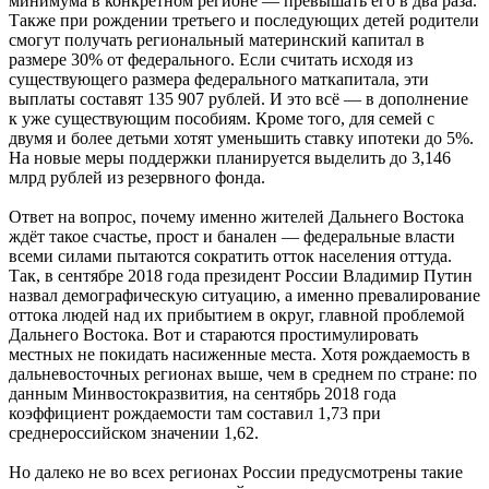
минимума в конкретном регионе — превышать его в два раза.
Также при рождении третьего и последующих детей родители
смогут получать региональный материнский капитал в
размере 30% от федерального. Если считать исходя из
существующего размера федерального маткапитала, эти
выплаты составят 135 907 рублей. И это всё — в дополнение
к уже существующим пособиям. Кроме того, для семей с
двумя и более детьми хотят уменьшить ставку ипотеки до 5%.
На новые меры поддержки планируется выделить до 3,146
млрд рублей из резервного фонда.
Ответ на вопрос, почему именно жителей Дальнего Востока
ждёт такое счастье, прост и банален — федеральные власти
всеми силами пытаются сократить отток населения оттуда.
Так, в сентябре 2018 года президент России Владимир Путин
назвал демографическую ситуацию, а именно превалирование
оттока людей над их прибытием в округ, главной проблемой
Дальнего Востока. Вот и стараются простимулировать
местных не покидать насиженные места. Хотя рождаемость в
дальневосточных регионах выше, чем в среднем по стране: по
данным Минвостокразвития, на сентябрь 2018 года
коэффициент рождаемости там составил 1,73 при
среднероссийском значении 1,62.
Но далеко не во всех регионах России предусмотрены такие