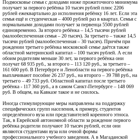
Подмосковье семья с доходами ниже прожиточного минимума
получает за первого ребёнка 10 тысяч рублей плюс 2206
рублей ежеквартально до исполнения ребёнку 16 лет. Если эта
семья ещё и студенческая – 4000 рублей раз в квартал. Семья с
нормальными доходами получает за первенца 5500 рублей
единовременно. За второго ребёнка – 14,5 тысячи рублей
(малообеспеченная семья – 20 тысяч). За третьего – также 14,5
тысячи рублей (малообеспеченная – 30 тысяч). Причём при
рождении третьего ребёнка московской семье даётся также
областной материнский капитал – 100 тысяч рублей. А если
обоим родителям меньше 30 лет, за первого ребёнка они
получат 68 935 руб., за второго – 113 120 руб., за третьего –
161 600 руб. В Петербурге и Ленобласти на первого ребёнка
выплачивают пособие 26 237 руб., на второго – 39 788 руб., на
третьего – 49 733 руб. Областной капитал после третьего
ребёнка - 117 360 руб., а в самом Санкт-Петербурге – 148 069
руб. В общем, на Кавказе такое и не снилось.
Иногда стимулирующие меры направлены на поддержку
специфических групп населения, к примеру, студентов
определённого вуза или представителей коренного этноса.
Так, в Еврейской автономной области за рождение первого
ребёнка родители получают 10 тысяч рублей, если они
являются студентами вуза или очной формы
профессионального учебного заведения. А в Магаданской