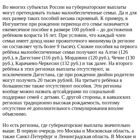
Во многих субъектах России на губернаторские выплаты
могут претендовать только малообеспеченные семьи. Да и для
них размер таких пособий весьма скромный. К примеру, в
Ингушетии при рождении первенца его семье назначается
ежемесячное пособие в размере 100 рублей – до достижения
ребёнком возраста 16 лет. При условии, что каждый член
семьи имеет доход ниже прожиточного минимума (в регионе
он составляет чуть более 9 тысяч). Схожие пособия на первого
ребёнка малообеспеченные семьи получают на Алтае (126
руб.), в Дагестане (116 руб.), Мордовии (120 руб.), Чечне (130
руб.), Карачаево-Черкесии (132 руб.) и так далее. На второго
ребёнка в этих регионах выплаты отсутствуют, за
исключением Дагестана, где при рождении двойни родители
могут получить 20 тысяч рублей. На третьего ребёнка в
большинстве также отсутствуют пособия. Эти регионы
вообще можно назвать аутсайдерами по социальной
поддержке семей с детьми. С другой стороны, в кавказских
регионах традиционно высокая рождаемость, поэтому
отсутствие её дополнительного стимулирования вполне
объяснимо.
Но есть регионы, где губернаторские выплаты значительно
выше. В первую очередь это Москва и Московская область, а
также Санкт-Петербург и Ленинградская область. В Москве и