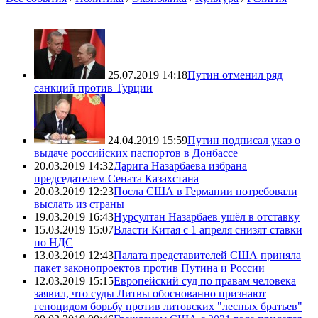
25.07.2019 14:18
Путин отменил ряд
санкций против Турции
24.04.2019 15:59
Путин подписал указ о
выдаче российских паспортов в Донбассе
20.03.2019 14:32
Дарига Назарбаева избрана
председателем Сената Казахстана
20.03.2019 12:23
Посла США в Германии потребовали
выслать из страны
19.03.2019 16:43
Нурсултан Назарбаев ушёл в отставку
15.03.2019 15:07
Власти Китая с 1 апреля снизят ставки
по НДС
13.03.2019 12:43
Палата представителей США приняла
пакет законопроектов против Путина и России
12.03.2019 15:15
Европейский суд по правам человека
заявил, что суды Литвы обоснованно признают
геноцидом борьбу против литовских "лесных братьев"