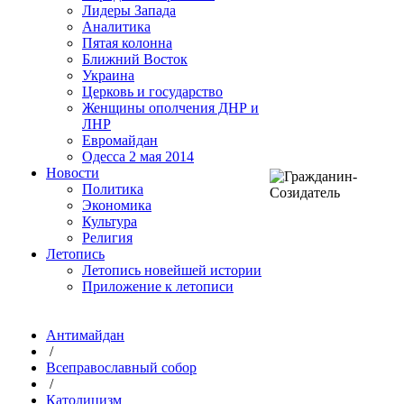
Лидеры Запада
Аналитика
Пятая колонна
Ближний Восток
Украина
Церковь и государство
Женщины ополчения ДНР и
ЛНР
Евромайдан
Одесса 2 мая 2014
Новости
Политика
Экономика
Культура
Религия
Летопись
Летопись новейшей истории
Приложение к летописи
Антимайдан
/
Всеправославный собор
/
Католицизм