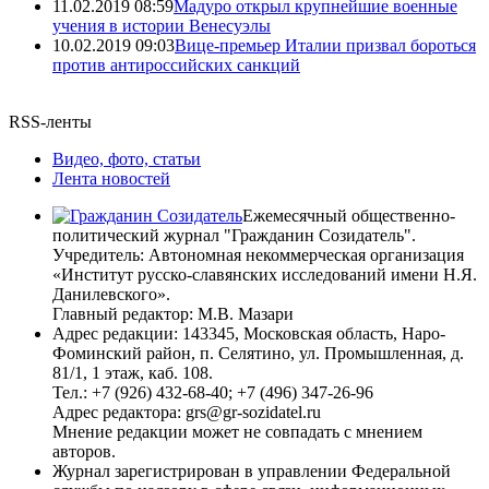
11.02.2019 08:59
Мадуро открыл крупнейшие военные
учения в истории Венесуэлы
10.02.2019 09:03
Вице-премьер Италии призвал бороться
против антироссийских санкций
RSS-ленты
Видео, фото, статьи
Лента новостей
Ежемесячный общественно-
политический журнал "Гражданин Созидатель".
Учредитель: Автономная некоммерческая организация
«Институт русско-славянских исследований имени Н.Я.
Данилевского».
Главный редактор: М.В. Мазари
Адрес редакции: 143345, Московская область, Наро-
Фоминский район, п. Селятино, ул. Промышленная, д.
81/1, 1 этаж, каб. 108.
Тел.: +7 (926) 432-68-40; +7 (496) 347-26-96
Адрес редактора: grs@gr-sozidatel.ru
Мнение редакции может не совпадать с мнением
авторов.
Журнал зарегистрирован в управлении Федеральной