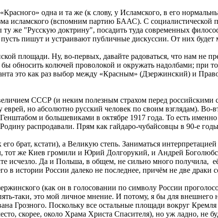
 «Красного» одна и та же (к слову, у Исламского, в его нормаль
изма исламского (вспомним партию БААС). С социалистической 
вы ту же "Русскую доктрину", посадить туда современных филосо
пусть пишут и устраивают публичные дискуссии. От них будет м
нской площади. Ну, во-первых, давайте радоваться, что нам не 
ы обносить колючей проволокой и окружать надолбами; при том,
анта это как раз выбор между «Красным» (Дзержинский) и Прав
 величием СССР (и неким полезным страхом перед российскими с
врей, но абсолютно русский человек по своим взглядам). Во-вто
енштабом и большевиками в октябре 1917 года. То есть именно
Родину распродавали. Прям как гайдаро-чубайсовцы в 90-е годы,
его брат, кстати), а Великую степь. Заниматься интерпретацией И
, тот же Киев громили и Юрий Долгорукий, и Андрей Боголюбски
ате исчезло. Да и Польша, в общем, не сильно много получила, 
го в истории России далеко не последнее, причём не две драки 
Дзержинского (как он в голосовании по символу России проголосо
опять-таки, это мой личное мнение. И потому, я бы для внешнего 
ана Грозного. Поскольку все остальные площади вокруг Кремля 
то, скорее, около Храма Христа Спасителя), но уж ладно, не бу