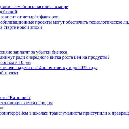
емии "семейного насилия" в мире
действий
зависит от четырёх факторов
обилизационные проекты могут обеспечить технологическое ли
а старте новой эпохи
ияне заплатят за убытки бизнеса
днимут ради очередного витка роста цен на продукты?
ростом в 10 раз
очняет задачи на 14-ю пятилетку и до 2035 года
ый проект
есто "Катюши"?
чего прикрывается народом
у»
роинтерфейсы в школах: трансгуманисты приступили к превращ