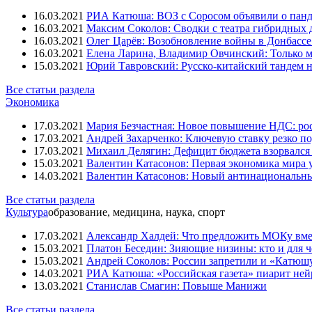
16.03.2021
РИА Катюша: ВОЗ с Соросом объявили о панд
16.03.2021
Максим Соколов: Сводки с театра гибридных 
16.03.2021
Олег Царёв: Возобновление войны в Донбассе 
16.03.2021
Елена Ларина, Владимир Овчинский: Только м
15.03.2021
Юрий Тавровский: Русско-китайский тандем н
Все статьи раздела
Экономика
17.03.2021
Мария Безчастная: Новое повышение НДС: росс
17.03.2021
Андрей Захарченко: Ключевую ставку резко по
17.03.2021
Михаил Делягин: Дефицит бюджета взорвался 
15.03.2021
Валентин Катасонов: Первая экономика мира ут
14.03.2021
Валентин Катасонов: Новый антинациональн
Все статьи раздела
Культура
образование, медицина, наука, спорт
17.03.2021
Александр Халдей: Что предложить МОКу вм
15.03.2021
Платон Беседин: Зияющие низины: кто и для 
15.03.2021
Андрей Соколов: России запретили и «Катюш
14.03.2021
РИА Катюша: «Российская газета» пиарит ней
13.03.2021
Станислав Смагин: Повыше Манижи
Все статьи раздела