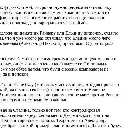
ных формах, тоже), то срочно нужно разрабатывать логику
по духу экономикой и авраамическими ценностями. Это
фов, которые за неимением работы по специальности
ного пользы, да и народ много чего поймёт.
предложили памятник Гайдару или Ельцину (впрочем, судя по
 что я уже много раз объяснял, что Ельцин много чего
ославным (Александр Невский) проектами. С учётом ряда
пецслужбами), но и с имперскими идеями в целом, как и с
рых, он (о чём мало кто знает) вместе со Сталиным и
 ему мы обязаны тем, что были снесены компрадоры из
 да и попозже.
га я тут не буду (хотя есть у меня мнение, что для простого
й, да и много ещё кто), просто отмечу, что Великое
её постоянно использовали как пушечное мясо против России.
со шведами и немцами тут главные.
вал за Сталина, только вот тем, кто контролировал
наблюдателя вернул бы на место Дзержинского, а вот на
и Китай-города уже заняты. Теоретически Александра
дем брать плохой пример в части памятников. Да и не забудем,