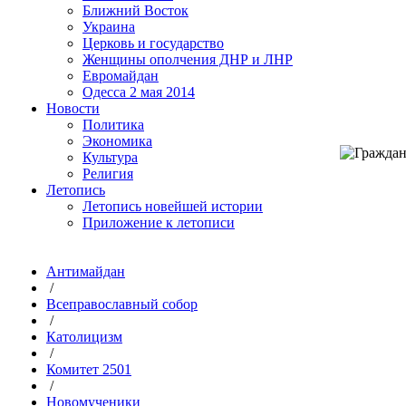
Ближний Восток
Украина
Церковь и государство
Женщины ополчения ДНР и ЛНР
Евромайдан
Одесса 2 мая 2014
Новости
Политика
Экономика
Культура
Религия
Летопись
Летопись новейшей истории
Приложение к летописи
Антимайдан
/
Всеправославный собор
/
Католицизм
/
Комитет 2501
/
Новомученики