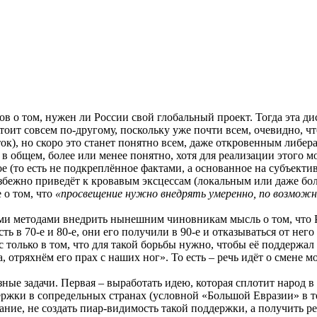
ов о том, нужен ли России свой глобальный проект. Тогда эта ди
оит совсем по-другому, поскольку уже почти всем, очевидно, чт
ок), но скоро это станет понятно всем, даже откровенным либера
 в общем, более или менее понятно, хотя для реализации этого м
ое (то есть не подкреплённое фактами, а основанное на субъект
избежно приведёт к кровавым эксцессам (локальным или даже бол
 о том, что
«просвещение нужно внедрять умеренно, по возможн
ыми методами внедрить нынешним чиновникам мысль о том, что Р
сть в 70-е и 80-е, они его получили в 90-е и отказываться от нег
только в том, что для такой борьбы нужно, чтобы её поддержал 
, отряхнём его прах с наших ног». То есть – речь идёт о смене м
зные задачи. Первая – выработать идею, которая сплотит народ в
ержки в сопредельных странах (условной «Большой Евразии» в 
ание, не создать пиар-видимость такой поддержки, а получить 