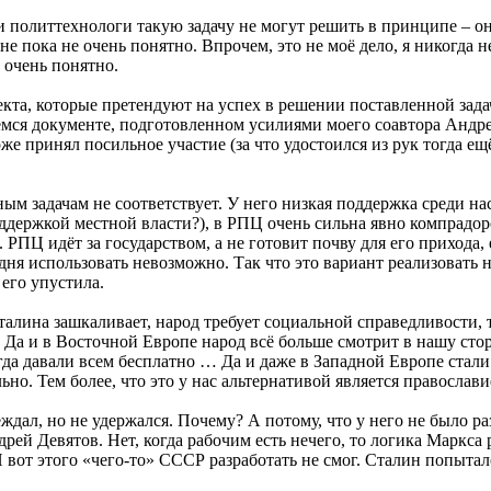
политтехнологи такую задачу не могут решить в принципе – он
 пока не очень понятно. Впрочем, это не моё дело, я никогда н
 очень понятно.
оекта, которые претендуют на успех в решении поставленной за
ся документе, подготовленном усилиями моего соавтора Андрея
оже принял посильное участие (за что удостоился из рук тогда 
ным задачам не соответствует. У него низкая поддержка среди н
ддержкой местной власти?), в РПЦ очень сильна явно компрадорс
 РПЦ идёт за государством, а не готовит почву для его прихода,
дня использовать невозможно. Так что это вариант реализовать 
 его упустила.
талина зашкаливает, народ требует социальной справедливости, 
Да и в Восточной Европе народ всё больше смотрит в нашу стор
тогда давали всем бесплатно … Да и даже в Западной Европе стал
ьно. Тем более, что это у нас альтернативой является православ
дал, но не удержался. Почему? А потому, что у него не было р
рей Девятов. Нет, когда рабочим есть нечего, то логика Маркса р
И вот этого «чего-то» СССР разработать не смог. Сталин попыта