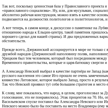
Так вот, поскольку ценностная база у Православного проекта и
«православного социализма». Ну, или, для мусульман, социал
абсолютно рабочая конструкция, можно взять в качестве осно
подвизаются на должностях политологов и политтехнологов, и 
А вот теперь, в самом конце, к дискуссии о памятнике на Лубя
отношению народа к Ельцин-центру, такой памятник пришлось б
хорошего сделал для нашей страны). И два предложенных вари
обстоятельств.
Прежде всего, Дзержинский ассоциируется в мире не только с
дружбой народов (Дзержинский наполовину поляк, наполовину е
Урицким был тем человеком, который был посредником между Г
Временного правительства, которые и царя-батюшку свергли и 
А Александр Невский выбрал в качестве партнёра не Запад (как 
русского населения это самое Иго прошло не очень замеченным
княжество Литовское, которое выбрало Запад, просто в результ
Так что Невский проявил тут себя большим стратегом и место е
К слову, мне показалось, что народ, в целом, проголосовал за 
голосование, это не понравилось). Этак процентов на 70. Но, 
Васильевском спуске поставил бы Александра Невского или Ив
Невского можно было бы поставить на место Владимира (ему мес