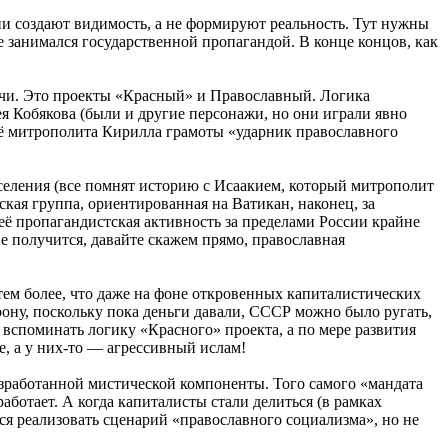
и создают видимость, а не формируют реальность. Тут нужны
е занимался государственной пропагандой. В конце концов, как
дачи. Это проекты «Красный» и Православный. Логика
 Кобякова (были и другие персонажи, но они играли явно
ещё митрополита Кирилла грамоты «ударник православного
аселения (все помнят историю с Исаакием, который митрополит
кая группа, ориентированная на Ватикан, наконец, за
 её пропагандистская активность за пределами России крайне
не получится, давайте скажем прямо, православная
тем более, что даже на фоне откровенных капиталистических
ону, поскольку пока деньги давали, СССР можно было ругать,
и вспоминать логику «Красного» проекта, а по мере развития
ие, а у них-то — агрессивный ислам!
азработанной мистической компоненты. Того самого «мандата
аботает. А когда капиталисты стали делиться (в рамках
лся реализовать сценарий «православного социализма», но не