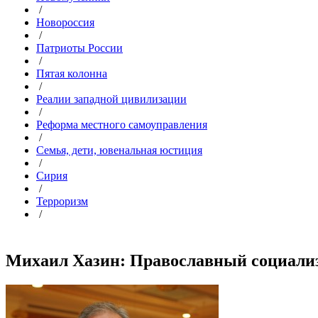
/
Новороссия
/
Патриоты России
/
Пятая колонна
/
Реалии западной цивилизации
/
Реформа местного самоуправления
/
Семья, дети, ювенальная юстиция
/
Сирия
/
Терроризм
/
Михаил Хазин: Православный социализм