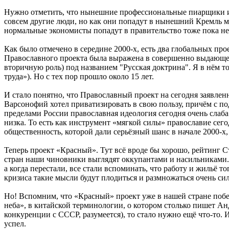
Нужно отметить, что нынешние профессиональные пиарщики и 
совсем другие люди, но как они попадут в нынешний Кремль мне
нормальные экономисты попадут в правительство тоже пока не
Как было отмечено в середине 2000-х, есть два глобальных пр
Православного проекта была выражена в совершенно выдающем
вторичную роль) под названием "Русская доктрина". Я в нём т
труда»). Но с тех пор прошло около 15 лет.
И стало понятно, что Православный проект на сегодня заявлен
Варсонофий хотел приватизировать в свою пользу, причём с по
пределами России православная идеология сегодня очень слаба.
низка. То есть как инструмент «мягкой силы» православие сего
общественность, которой дали серьёзный шанс в начале 2000-х,
Теперь проект «Красный». Тут всё вроде бы хорошо, рейтинг С
стран наши чиновники выглядят оккупантами и насильниками. 
а когда перестали, все стали вспоминать, что работу и жильё 
кризиса такие мысли будут плодиться и размножаться очень сил
Но! Вспомним, что «Красный» проект уже в нашей стране побеж
неба», в китайской терминологии, о котором столько пишет Анд
конкуренции с СССР, разумеется), то стало нужно ещё что-то. 
успел.