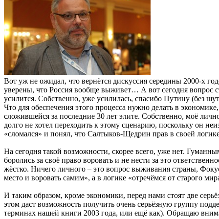
Вот уж не ожидал, что вернётся дискуссия середины 2000-х год
уверены, что Россия вообще выживет… А вот сегодня вопрос ст
усилится. Собственно, уже усилилась, спасибо Путину (без шут
Что для обеспечения этого процесса нужно делать в экономике,
сложившейся за последние 30 лет элите. Собственно, моё личн
долго не хотел переходить к этому сценарию, поскольку он не
«сломался» и понял, что Салтыков-Щедрин прав в своей логике
На сегодня такой возможности, скорее всего, уже нет. Гуманн
боролись за своё право воровать и не нести за это ответственно
жёстко. Ничего личного – это вопрос выживания страны, Фокус 
место и воровать самим», а в логике «отречёмся от старого мира
И таким образом, кроме экономики, перед нами стоят две серьё
этом даст возможность получить очень серьёзную группу подд
терминах нашей книги 2003 года, или ещё как). Обращаю вним