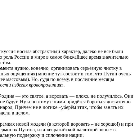
скуссия носила абстрактный характер, далеко не все были
о роль России в мире в самое ближайшее время значительно
стам.
омента нужно, конечно, организовать серьёзную чистку в
ивных ощущениях) мнение тут состоит в том, что Путин очень
ее массовым). Но, судя по всему, в последние месяцы
ости избегая кровопролития».
одина — это святое, а воровать — плохо, не получилось. Они
о не будут. Ну и поэтому с ними придётся бороться достаточно
народ. Причём не в логике «уберём этих, чтобы занять их
одели в целом.
 рамках новой модели (в которой воровать – не хорошо!) и при
терминах Путина, или «евразийской валютной зоны» в
реальную поддержку и сплочение нации.