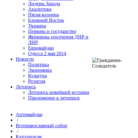
Лидеры Запада
Аналитика
Пятая колонна
Ближний Восток
Украина
Церковь и государство
Женщины ополчения ДНР и
ЛНР
Евромайдан
Одесса 2 мая 2014
Новости
Политика
Экономика
Культура
Религия
Летопись
Летопись новейшей истории
Приложение к летописи
Антимайдан
/
Всеправославный собор
/
Католицизм