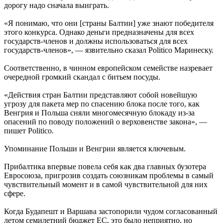
дорогу надо сначала выиграть.
«Я понимаю, что они [страны Балтии] уже знают победителя
этого конкурса. Однако деньги предназначены для всех
государств-членов и должны использоваться для всех
государств-членов», — язвительно сказал Politico Маринеску.
Соответственно, в чинном европейском семействе назревает
очередной громкий скандал с битьем посуды.
«Действия стран Балтии представляют собой новейшую
угрозу для пакета мер по спасению блока после того, как
Венгрия и Польша сняли многомесячную блокаду из-за
опасений по поводу положений о верховенстве закона», —
пишет Politico.
Упоминание Польши и Венгрии является ключевым.
Прибалтика впервые повела себя как два главных бузотера
Евросоюза, пригрозив создать союзникам проблемы в самый
чувствительный момент и в самой чувствительной для них
сфере.
Когда Будапешт и Варшава застопорили чудом согласованный
летом семилетний бюджет ЕС, это было неприятно, но