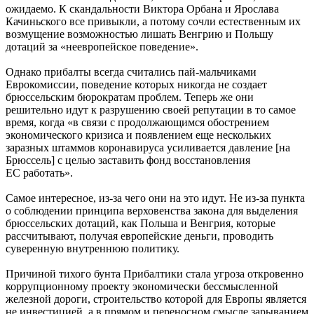
ожидаемо. К скандальности Виктора Орбана и Ярослава
Качиньского все привыкли, а потому сочли естественным их
возмущение возможностью лишать Венгрию и Польшу
дотаций за «неевропейское поведение».
Однако прибалты всегда считались пай-мальчиками
Еврокомиссии, поведение которых никогда не создает
брюссельским бюрократам проблем. Теперь же они
решительно идут к разрушению своей репутации в то самое
время, когда «в связи с продолжающимся обострением
экономического кризиса и появлением еще нескольких
заразных штаммов коронавируса усиливается давление [на
Брюссель] с целью заставить фонд восстановления
ЕС работать».
Самое интересное, из-за чего они на это идут. Не из-за пункта
о соблюдении принципа верховенства закона для выделения
брюссельских дотаций, как Польша и Венгрия, которые
рассчитывают, получая европейские деньги, проводить
суверенную внутреннюю политику.
Причиной тихого бунта Прибалтики стала угроза откровенно
коррупционному проекту экономически бессмысленной
железной дороги, строительство которой для Европы является
не инвестицией, а в прямом и переносном смысле зарыванием