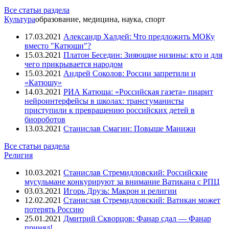
Все статьи раздела
Культура
образование, медицина, наука, спорт
17.03.2021
Александр Халдей: Что предложить МОКу
вместо "Катюши"?
15.03.2021
Платон Беседин: Зияющие низины: кто и для
чего прикрывается народом
15.03.2021
Андрей Соколов: России запретили и
«Катюшу»
14.03.2021
РИА Катюша: «Российская газета» пиарит
нейроинтерфейсы в школах: трансгуманисты
приступили к превращению российских детей в
биороботов
13.03.2021
Станислав Смагин: Повыше Манижи
Все статьи раздела
Религия
10.03.2021
Станислав Стремидловский: Российские
мусульмане конкурируют за внимание Ватикана с РПЦ
03.03.2021
Игорь Друзь: Макрон и религии
12.02.2021
Станислав Стремидловский: Ватикан может
потерять Россию
25.01.2021
Дмитрий Скворцов: Фанар сдал — Фанар
принял!