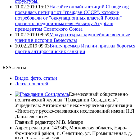
структуры.
11.02.2019 15:17
На сайте онлайн-петиций Change.org
появилась петиция от "граждан СССР", которые
потребовали от "оккупационных властей России"
признать предпринимателя Эльвиру Агурбаш
президентом Советского Союза
11.02.2019 08:59
Мадуро открыл крупнейшие военные
учения в истории Венесуэлы
10.02.2019 09:03
Вице-премьер Италии призвал бороться
против антироссийских санкций
RSS-ленты
Видео, фото, статьи
Лента новостей
Ежемесячный общественно-
политический журнал "Гражданин Созидатель".
Учредитель: Автономная некоммерческая организация
«Институт русско-славянских исследований имени Н.Я.
Данилевского».
Главный редактор: М.В. Мазари
Адрес редакции: 143345, Московская область, Наро-
Фоминский район, п. Селятино, ул. Промышленная, д.
81/1, 1 этаж, каб. 108.