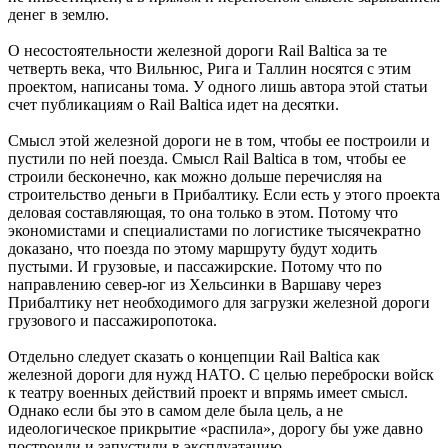
денег в землю.
О несостоятельности железной дороги Rail Baltica за те
четверть века, что Вильнюс, Рига и Таллин носятся с этим
проектом, написаны тома. У одного лишь автора этой статьи
счет публикациям о Rail Baltica идет на десятки.
Смысл этой железной дороги не в том, чтобы ее построили и
пустили по ней поезда. Смысл Rail Baltica в том, чтобы ее
строили бесконечно, как можно дольше перечисляя на
строительство деньги в Прибалтику. Если есть у этого проекта
деловая составляющая, то она только в этом. Потому что
экономистами и специалистами по логистике тысячекратно
доказано, что поезда по этому маршруту будут ходить
пустыми. И грузовые, и пассажирские. Потому что по
направлению север-юг из Хельсинки в Варшаву через
Прибалтику нет необходимого для загрузки железной дороги
грузового и пассажиропотока.
Отдельно следует сказать о концепции Rail Baltica как
железной дороги для нужд НАТО. С целью переброски войск
к театру военных действий проект и впрямь имеет смысл.
Однако если бы это в самом деле была цель, а не
идеологическое прикрытие «распила», дорогу бы уже давно
построили и запустили в эксплуатацию.