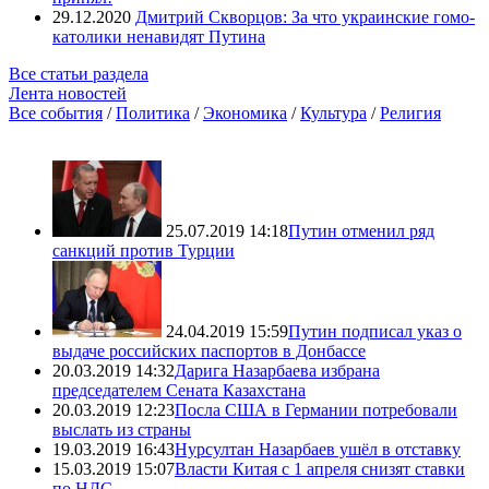
29.12.2020
Дмитрий Скворцов: За что украинские гомо-
католики ненавидят Путина
Все статьи раздела
Лента новостей
Все события
/
Политика
/
Экономика
/
Культура
/
Религия
25.07.2019 14:18
Путин отменил ряд
санкций против Турции
24.04.2019 15:59
Путин подписал указ о
выдаче российских паспортов в Донбассе
20.03.2019 14:32
Дарига Назарбаева избрана
председателем Сената Казахстана
20.03.2019 12:23
Посла США в Германии потребовали
выслать из страны
19.03.2019 16:43
Нурсултан Назарбаев ушёл в отставку
15.03.2019 15:07
Власти Китая с 1 апреля снизят ставки
по НДС