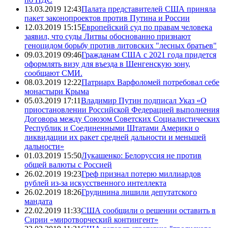
13.03.2019 12:43
Палата представителей США приняла
пакет законопроектов против Путина и России
12.03.2019 15:15
Европейский суд по правам человека
заявил, что суды Литвы обоснованно признают
геноцидом борьбу против литовских "лесных братьев"
09.03.2019 09:46
Гражданам США с 2021 года придется
оформлять визу для въезда в Шенгенскую зону,
сообщают СМИ.
08.03.2019 12:22
Патриарх Варфоломей потребовал себе
монастыри Крыма
05.03.2019 17:11
Владимир Путин подписал Указ «О
приостановлении Российской Федерацией выполнения
Договора между Союзом Советских Социалистических
Республик и Соединенными Штатами Америки о
ликвидации их ракет средней дальности и меньшей
дальности»
01.03.2019 15:50
Лукашенко: Белоруссия не против
общей валюты с Россией
26.02.2019 19:23
Греф признал потерю миллиардов
рублей из-за искусственного интеллекта
26.02.2019 18:26
Грудинина лишили депутатского
мандата
22.02.2019 11:33
США сообщили о решении оставить в
Сирии «миротворческий контингент»