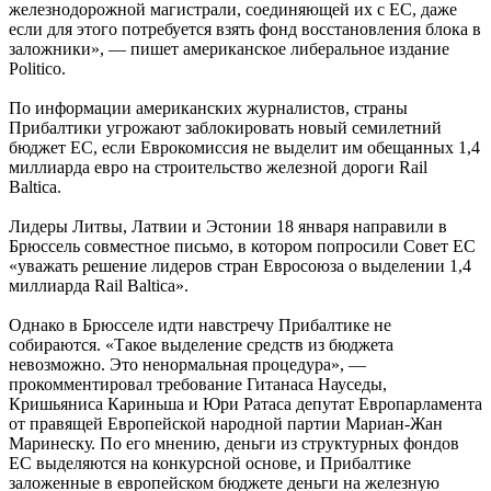
железнодорожной магистрали, соединяющей их с ЕС, даже
если для этого потребуется взять фонд восстановления блока в
заложники», — пишет американское либеральное издание
Politico.
По информации американских журналистов, страны
Прибалтики угрожают заблокировать новый семилетний
бюджет ЕС, если Еврокомиссия не выделит им обещанных 1,4
миллиарда евро на строительство железной дороги Rail
Baltica.
Лидеры Литвы, Латвии и Эстонии 18 января направили в
Брюссель совместное письмо, в котором попросили Совет ЕС
«уважать решение лидеров стран Евросоюза о выделении 1,4
миллиарда Rail Baltica».
Однако в Брюсселе идти навстречу Прибалтике не
собираются. «Такое выделение средств из бюджета
невозможно. Это ненормальная процедура», —
прокомментировал требование Гитанаса Науседы,
Кришьяниса Кариньша и Юри Ратаса депутат Европарламента
от правящей Европейской народной партии Мариан-Жан
Маринеску. По его мнению, деньги из структурных фондов
ЕС выделяются на конкурсной основе, и Прибалтике
заложенные в европейском бюджете деньги на железную