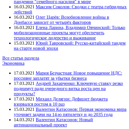
пандемии "семейного насилия" в мире
16.03.2021
Максим Соколов: Сводки с театра гибридных
действий
16.03.2021
Олег Царёв: Возобновление войны в
Донбассе зависит от четырёх факторов
16.03.2021
Елена Ларина, Владимир Овчинский: Только
мобилизационные проекты могут обеспечить
технологическое лидерство и выживание
15.03.2021
Юрий Тавровский: Русско-китайский тандем
на старте новой эпохи
Все статьи раздела
Экономика
17.03.2021
Мария Безчастная: Новое повышение НДС:
россияне заплатят за убытки бизнеса
17.03.2021
Андрей Захарченко: Ключевую ставку резко
поднимут ради очередного витка роста цен на
продукты?
17.03.2021
Михаил Делягин: Дефицит бюджета
взорвался ростом в 10 раз
15.03.2021
Валентин Катасонов: Первая экономика мира
уточняет задачи на 14-ю пятилетку и до 2035 года
14.03.2021
Валентин Катасонов: Новый
антинациональный проект