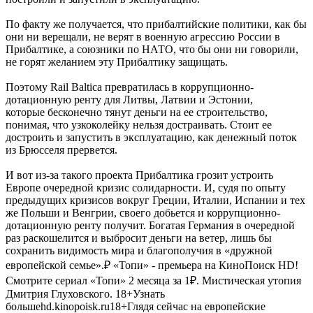
По факту же получается, что прибалтийские политики, как бы
они ни верещали, не верят в военную агрессию России в
Прибалтике, а союзники по НАТО, что бы они ни говорили,
не горят желанием эту Прибалтику защищать.
Поэтому Rail Baltica превратилась в коррупционно-
дотационную ренту для Литвы, Латвии и Эстонии,
которые бесконечно тянут деньги на ее строительство,
понимая, что узкоколейку нельзя достраивать. Стоит ее
достроить и запустить в эксплуатацию, как денежный поток
из Брюсселя прервется.
И вот из-за такого проекта Прибалтика грозит устроить
Европе очередной кризис солидарности. И, судя по опыту
предыдущих кризисов вокруг Греции, Италии, Испании и тех
же Польши и Венгрии, своего добьется и коррупционно-
дотационную ренту получит. Богатая Германия в очередной
раз раскошелится и выбросит деньги на ветер, лишь бы
сохранить видимость мира и благополучия в «дружной
европейской семье».₽ «Топи» - премьера на КиноПоиск HD!
Смотрите сериал «Топи» 2 месяца за 1₽. Мистическая утопия
Дмитрия Глуховского. 18+Узнать
большеhd.kinopoisk.ru18+Глядя сейчас на европейские