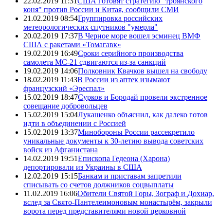
22.02.2019 11:31
США готовят стратегию "троянского
коня" против России и Китая, сообщили СМИ
21.02.2019 08:54
Группировка российских
метеорологических спутников "умерла"
20.02.2019 17:37
В Черное море вошел эсминец ВМФ
США с ракетами «Томагавк»
19.02.2019 16:49
Сроки серийного производства
самолета МС-21 сдвигаются из-за санкций
19.02.2019 14:06
Полковник Квачков вышел на свободу
18.02.2019 11:43
В России из аптек изымают
французский «Эреспал»
15.02.2019 18:47
Сурков и Бородай провели экстренное
совещание добровольцев
15.02.2019 15:04
Лукашенко объяснил, как далеко готов
идти в объединении с Россией
15.02.2019 13:37
Минобороны России рассекретило
уникальные документы к 30-летию вывода советских
войск из Афганистана
14.02.2019 19:51
Епископа Гедеона (Харона)
депортировали из Украины в США
12.02.2019 15:15
Банкам и приставам запретили
списывать со счетов должников соцвыплаты
11.02.2019 16:06
Обители Святой Горы, Зограф и Дохиар,
вслед за Свято-Пантелеимоновым монастырём, закрыли
ворота перед представителями новой церковной