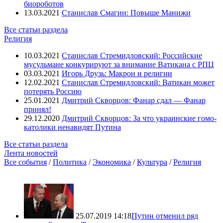
биороботов
13.03.2021
Станислав Смагин: Повыше Манижи
Все статьи раздела
Религия
10.03.2021
Станислав Стремидловский: Российские
мусульмане конкурируют за внимание Ватикана с РПЦ
03.03.2021
Игорь Друзь: Макрон и религии
12.02.2021
Станислав Стремидловский: Ватикан может
потерять Россию
25.01.2021
Дмитрий Скворцов: Фанар сдал — Фанар
принял!
29.12.2020
Дмитрий Скворцов: За что украинские гомо-
католики ненавидят Путина
Все статьи раздела
Лента новостей
Все события
/
Политика
/
Экономика
/
Культура
/
Религия
25.07.2019 14:18
Путин отменил ряд