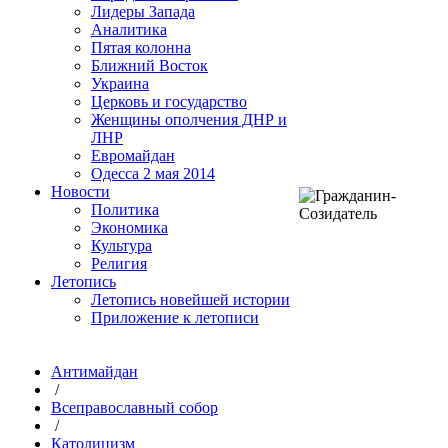
Лидеры Запада
Аналитика
Пятая колонна
Ближний Восток
Украина
Церковь и государство
Женщины ополчения ДНР и
ЛНР
Евромайдан
Одесса 2 мая 2014
Новости
Политика
Экономика
Культура
Религия
Летопись
Летопись новейшей истории
Приложение к летописи
Антимайдан
/
Всеправославный собор
/
Католицизм