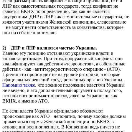
Если рассматривать конфликт с позиции признания ДНР и
ЛНР как самостоятельных государств, тогда конфликт не
является ВКНХ по определению, так как не является
внутренним. ДНР и ЛНР как самостоятельные государства, не
являются участниками Женевской конвенции, следовательно
– не могут нести ответственность за обязательства, которые
они на себя не принимали.
2) ДНР и ЛНР являются частью Украины.
Именно эту позицию отстаивают украинские власти и
«правозащитники». При этом, вооруженный конфликт они
квалифицируют как действия «террористов», а собственные
действия - как «антитеррористическую операцию» (АТО).
Причем это происходит не на уровне риторики, а в форме
официальных решений государственных органов Украины.
Напомню также
, что военное положение властями Украины
не введено, и это дополнительный аргумент в пользу того,
что они воспринимают происходящее на Украине не как
ВКНХ, а именно АТО.
Но если власти Украины официально обозначают
происходящее как АТО - непонятно, почему вообще должны
применяться нормы Женевской конвенции по ВКНХ в
отношении военнопленных. В Конвенции ведь ничего не