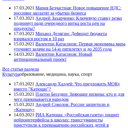
17.03.2021
Мария Безчастная: Новое повышение НДС:
россияне заплатят за убытки бизнеса
17.03.2021
Андрей Захарченко: Ключевую ставку резко
поднимут ради очередного витка роста цен на
продукты?
17.03.2021
Михаил Делягин: Дефицит бюджета
взорвался ростом в 10 раз
15.03.2021
Валентин Катасонов: Первая экономика мира
уточняет задачи на 14-ю пятилетку и до 2035 года
14.03.2021
Валентин Катасонов: Новый
антинациональный проект
Все статьи раздела
Культура
образование, медицина, наука, спорт
17.03.2021
Александр Халдей: Что предложить МОКу
вместо "Катюши"?
15.03.2021
Платон Беседин: Зияющие низины: кто и для
чего прикрывается народом
15.03.2021
Андрей Соколов: России запретили и
«Катюшу»
14.03.2021
РИА Катюша: «Российская газета» пиарит
нейроинтерфейсы в школах: трансгуманисты
приступили к превращению российских детей в