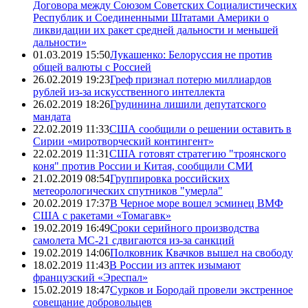
Договора между Союзом Советских Социалистических
Республик и Соединенными Штатами Америки о
ликвидации их ракет средней дальности и меньшей
дальности»
01.03.2019 15:50
Лукашенко: Белоруссия не против
общей валюты с Россией
26.02.2019 19:23
Греф признал потерю миллиардов
рублей из-за искусственного интеллекта
26.02.2019 18:26
Грудинина лишили депутатского
мандата
22.02.2019 11:33
США сообщили о решении оставить в
Сирии «миротворческий контингент»
22.02.2019 11:31
США готовят стратегию "троянского
коня" против России и Китая, сообщили СМИ
21.02.2019 08:54
Группировка российских
метеорологических спутников "умерла"
20.02.2019 17:37
В Черное море вошел эсминец ВМФ
США с ракетами «Томагавк»
19.02.2019 16:49
Сроки серийного производства
самолета МС-21 сдвигаются из-за санкций
19.02.2019 14:06
Полковник Квачков вышел на свободу
18.02.2019 11:43
В России из аптек изымают
французский «Эреспал»
15.02.2019 18:47
Сурков и Бородай провели экстренное
совещание добровольцев