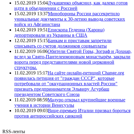
15.02.2019 15:04
Лукашенко объяснил, как далеко готов
идти в объединении с Россией
15.02.2019 13:37
Минобороны России рассекретило
уникальные документы к 30-летию вывода советских
войск из Афганистана
14.02.2019 19:51
Епископа Гедеона (Харона)
депортировали из Украины в США
12.02.2019 15:15
Банкам и приставам запретили
списывать со счетов должников соцвыплаты
11.02.2019 16:06
Обители Святой Горы, Зограф и Дохиар,
вслед за Свято-Пантелеимоновым монастырём, закрыли
ворота перед представителями новой церковной
структуры.
11.02.2019 15:17
На сайте онлайн-петиций Change.org
появилась петиция от "граждан СССР", которые
потребовали от "оккупационных властей России"
признать предпринимателя Эльвиру Агурбаш
президентом Советского Союза
11.02.2019 08:59
Мадуро открыл крупнейшие военные
учения в истории Венесуэлы
10.02.2019 09:03
Вице-премьер Италии призвал бороться
против антироссийских санкций
RSS-ленты