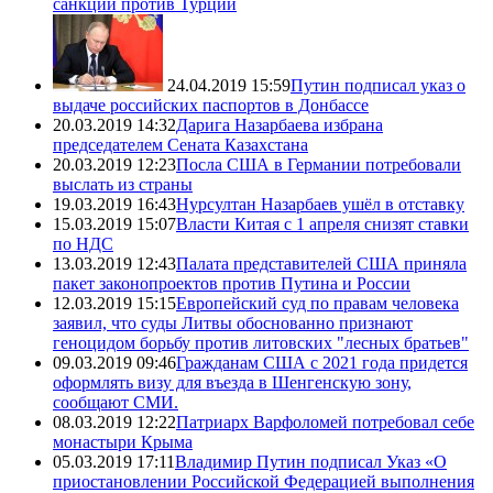
санкций против Турции
24.04.2019 15:59
Путин подписал указ о
выдаче российских паспортов в Донбассе
20.03.2019 14:32
Дарига Назарбаева избрана
председателем Сената Казахстана
20.03.2019 12:23
Посла США в Германии потребовали
выслать из страны
19.03.2019 16:43
Нурсултан Назарбаев ушёл в отставку
15.03.2019 15:07
Власти Китая с 1 апреля снизят ставки
по НДС
13.03.2019 12:43
Палата представителей США приняла
пакет законопроектов против Путина и России
12.03.2019 15:15
Европейский суд по правам человека
заявил, что суды Литвы обоснованно признают
геноцидом борьбу против литовских "лесных братьев"
09.03.2019 09:46
Гражданам США с 2021 года придется
оформлять визу для въезда в Шенгенскую зону,
сообщают СМИ.
08.03.2019 12:22
Патриарх Варфоломей потребовал себе
монастыри Крыма
05.03.2019 17:11
Владимир Путин подписал Указ «О
приостановлении Российской Федерацией выполнения