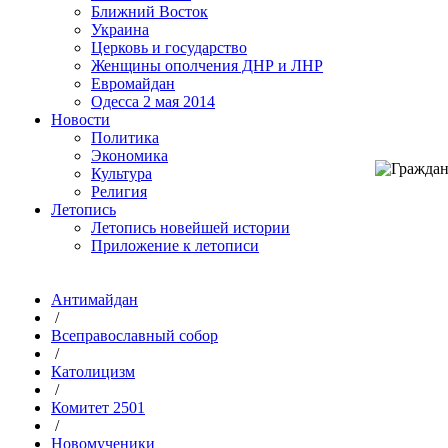
Ближний Восток
Украина
Церковь и государство
Женщины ополчения ДНР и ЛНР
Евромайдан
Одесса 2 мая 2014
Новости
Политика
Экономика
Культура
Религия
Летопись
Летопись новейшей истории
Приложение к летописи
Антимайдан
/
Всеправославный собор
/
Католицизм
/
Комитет 2501
/
Новомученики