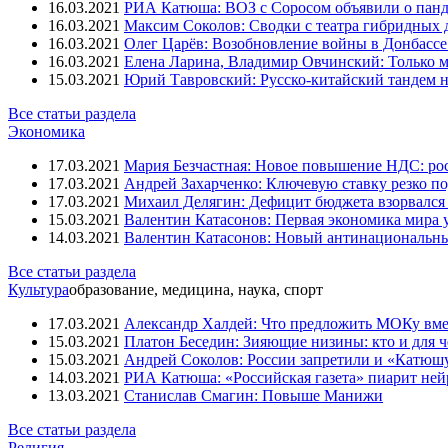
16.03.2021
РИА Катюша: ВОЗ с Соросом объявили о панд
16.03.2021
Максим Соколов: Сводки с театра гибридных 
16.03.2021
Олег Царёв: Возобновление войны в Донбассе 
16.03.2021
Елена Ларина, Владимир Овчинский: Только м
15.03.2021
Юрий Тавровский: Русско-китайский тандем н
Все статьи раздела
Экономика
17.03.2021
Мария Безчастная: Новое повышение НДС: росс
17.03.2021
Андрей Захарченко: Ключевую ставку резко по
17.03.2021
Михаил Делягин: Дефицит бюджета взорвался 
15.03.2021
Валентин Катасонов: Первая экономика мира ут
14.03.2021
Валентин Катасонов: Новый антинациональн
Все статьи раздела
Культура
образование, медицина, наука, спорт
17.03.2021
Александр Халдей: Что предложить МОКу вм
15.03.2021
Платон Беседин: Зияющие низины: кто и для 
15.03.2021
Андрей Соколов: России запретили и «Катюш
14.03.2021
РИА Катюша: «Российская газета» пиарит ней
13.03.2021
Станислав Смагин: Повыше Манижи
Все статьи раздела
Религия