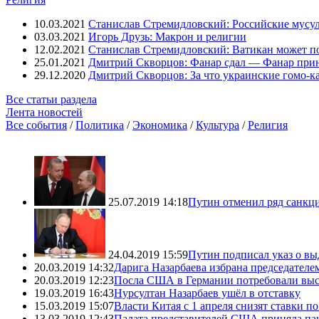
10.03.2021
Станислав Стремидловский: Российские мусу
03.03.2021
Игорь Друзь: Макрон и религии
12.02.2021
Станислав Стремидловский: Ватикан может п
25.01.2021
Дмитрий Скворцов: Фанар сдал — Фанар при
29.12.2020
Дмитрий Скворцов: За что украинские гомо-к
Все статьи раздела
Лента новостей
Все события
/
Политика
/
Экономика
/
Культура
/
Религия
25.07.2019 14:18
Путин отменил ряд санкц
24.04.2019 15:59
Путин подписал указ о вы
20.03.2019 14:32
Дарига Назарбаева избрана председателе
20.03.2019 12:23
Посла США в Германии потребовали выс
19.03.2019 16:43
Нурсултан Назарбаев ушёл в отставку
15.03.2019 15:07
Власти Китая с 1 апреля снизят ставки 
13.03.2019 12:43
Палата представителей США приняла пак