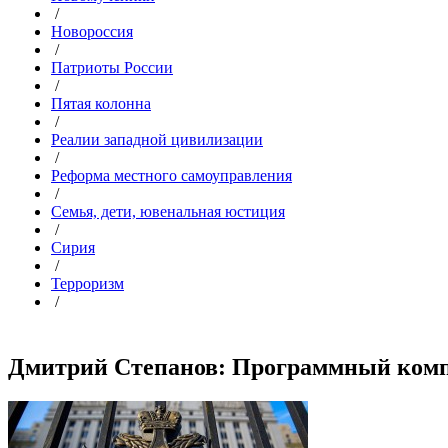
/
Новороссия
/
Патриоты России
/
Пятая колонна
/
Реалии западной цивилизации
/
Реформа местного самоуправления
/
Семья, дети, ювенальная юстиция
/
Сирия
/
Терроризм
/
Дмитрий Степанов: Программный компл