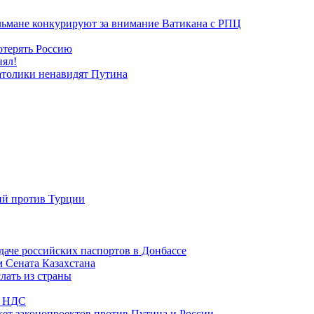
льмане конкурируют за внимание Ватикана с РПЦ
отерять Россию
нял!
атолики ненавидят Путина
ий против Турции
даче российских паспортов в Донбассе
м Сената Казахстана
лать из страны
по НДС
ет законопроектов против Путина и России