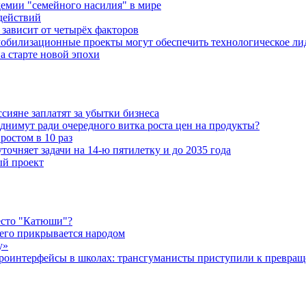
емии "семейного насилия" в мире
действий
зависит от четырёх факторов
обилизационные проекты могут обеспечить технологическое ли
а старте новой эпохи
ияне заплатят за убытки бизнеса
днимут ради очередного витка роста цен на продукты?
ростом в 10 раз
очняет задачи на 14-ю пятилетку и до 2035 года
ый проект
есто "Катюши"?
чего прикрывается народом
у»
роинтерфейсы в школах: трансгуманисты приступили к превращ