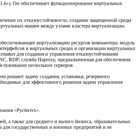
к 1.6»). Он обеспечивает функционирование виртуальных
печение их отказоустойчивости, создание защищенной среды
виртуальных машин между узлами кластера виртуализации,
, обеспечивающее виртуализацию ресурсов компьютера; модуль
терфейсов в виртуальных средах и организации виртуальных
emaker для создания и управления отказоустойчивыми
C, RDP; служба Haproxy, предназначенная для обеспечения
бслуживание нескольких серверов
ни решают задачу создания, установки, резервного
обходимых для эффективного решения задачи управления
мпания «Русбитех».
лей, а также для среднего и малого бизнеса, образовательных
ана для государственных и военных предприятий и не