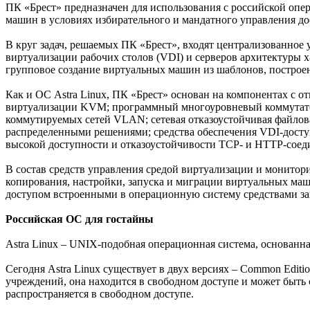
ПК «Брест» предназначен для использования с российской опер
машин в условиях избирательного и мандатного управления до
В круг задач, решаемых ПК «Брест», входят централизованное
виртуализации рабочих столов (VDI) и серверов архитектуры 
групповое создание виртуальных машин из шаблонов, постро
Как и ОС Astra Linux, ПК «Брест» основан на компонентах с 
виртуализации KVM; программный многоуровневый коммутатор
коммутируемых сетей VLAN; cетевая отказоустойчивая файлов
распределенными решениями; средства обеспечения VDI-досту
высокой доступности и отказоустойчивости TCP- и HTTP-соед
В состав средств управления средой виртуализации и монитори
копирования, настройки, запуска и миграции виртуальных маш
доступом встроенными в операционную систему средствами 
Российская ОС для гостайны
Astra Linux – UNIX-подобная операционная система, основанная
Сегодня Astra Linux существует в двух версиях – Common Editio
учреждений, она находится в свободном доступе и может быть с
распространяется в свободном доступе.