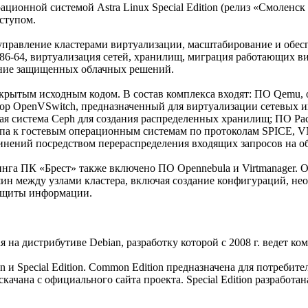
ационной системой Astra Linux Special Edition (релиз «Смоленс
ступом.
 управление кластерами виртуализации, масштабирование и обес
х86-64, виртуализация сетей, хранилищ, миграция работающих 
ение защищенных облачных решений.
открытым исходным кодом. В состав комплекса входят: ПО Qemu
 OpenVSwitch, предназначенный для виртуализации сетевых ин
ая система Ceph для создания распределенных хранилищ; ПО Pac
па к гостевым операционным системам по протоколам SPICE, VN
инений посредством перераспределения входящих запросов на о
нга ПК «Брест» также включено ПО Opennebula и Virtmanager. О
ин между узлами кластера, включая создание конфигураций, не
защиты информации.
 на дистрибутиве Debian, разработку которой с 2008 г. ведет ко
n и Special Edition. Common Edition предназначена для потребите
качана с официального сайта проекта. Special Edition разработ