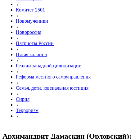
/
Комитет 2501
/
Новомученики
/
Новороссия
/
Патриоты России
/
Пятая колонна
/
Реалии западной цивилизации
/
Реформа местного самоуправления
/
Семья, дети, ювенальная юстиция
/
Сирия
/
Терроризм
/
Архимандрит Дамаскин (Орловский):