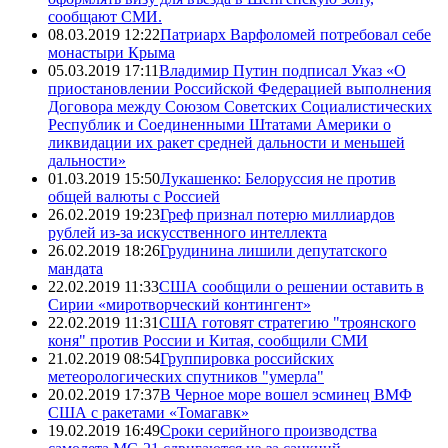
сообщают СМИ.
08.03.2019 12:22
Патриарх Варфоломей потребовал себе
монастыри Крыма
05.03.2019 17:11
Владимир Путин подписал Указ «О
приостановлении Российской Федерацией выполнения
Договора между Союзом Советских Социалистических
Республик и Соединенными Штатами Америки о
ликвидации их ракет средней дальности и меньшей
дальности»
01.03.2019 15:50
Лукашенко: Белоруссия не против
общей валюты с Россией
26.02.2019 19:23
Греф признал потерю миллиардов
рублей из-за искусственного интеллекта
26.02.2019 18:26
Грудинина лишили депутатского
мандата
22.02.2019 11:33
США сообщили о решении оставить в
Сирии «миротворческий контингент»
22.02.2019 11:31
США готовят стратегию "троянского
коня" против России и Китая, сообщили СМИ
21.02.2019 08:54
Группировка российских
метеорологических спутников "умерла"
20.02.2019 17:37
В Черное море вошел эсминец ВМФ
США с ракетами «Томагавк»
19.02.2019 16:49
Сроки серийного производства