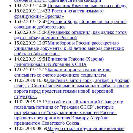
самолета МС-21 сдвигаются из-за санкций
19.02.2019 14:06
Полковник Квачков вышел на свободу
18.02.2019 11:43
В России из аптек изымают
французский «Эреспал»
15.02.2019 18:47
Сурков и Бородай провели экстренное
совещание добровольцев
15.02.2019 15:04
Лукашенко объяснил, как далеко готов
идти в объединении с Россией
15.02.2019 13:37
Минобороны России рассекретило
уникальные документы к 30-летию вывода советских
войск из Афганистана
14.02.2019 19:51
Епископа Гедеона (Харона)
депортировали из Украины в США
12.02.2019 15:15
Банкам и приставам запретили
списывать со счетов должников соцвыплаты
11.02.2019 16:06
Обители Святой Горы, Зограф и Дохиар,
вслед за Свято-Пантелеимоновым монастырём, закрыли
ворота перед представителями новой церковной
структуры.
11.02.2019 15:17
На сайте онлайн-петиций Change.org
появилась петиция от "граждан СССР", которые
потребовали от "оккупационных властей России"
признать предпринимателя Эльвиру Агурбаш
президентом Советского Союза
11.02.2019 08:59
Мадуро открыл крупнейшие военные