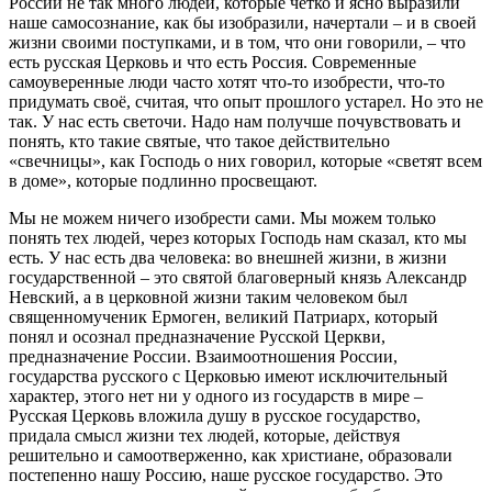
России не так много людей, которые четко и ясно выразили
наше самосознание, как бы изобразили, начертали – и в своей
жизни своими поступками, и в том, что они говорили, – что
есть русская Церковь и что есть Россия. Современные
самоуверенные люди часто хотят что-то изобрести, что-то
придумать своё, считая, что опыт прошлого устарел. Но это не
так. У нас есть светочи. Надо нам получше почувствовать и
понять, кто такие святые, что такое действительно
«свечницы», как Господь о них говорил, которые «светят всем
в доме», которые подлинно просвещают.
Мы не можем ничего изобрести сами. Мы можем только
понять тех людей, через которых Господь нам сказал, кто мы
есть. У нас есть два человека: во внешней жизни, в жизни
государственной – это святой благоверный князь Александр
Невский, а в церковной жизни таким человеком был
священномученик Ермоген, великий Патриарх, который
понял и осознал предназначение Русской Церкви,
предназначение России. Взаимоотношения России,
государства русского с Церковью имеют исключительный
характер, этого нет ни у одного из государств в мире –
Русская Церковь вложила душу в русское государство,
придала смысл жизни тех людей, которые, действуя
решительно и самоотверженно, как христиане, образовали
постепенно нашу Россию, наше русское государство. Это