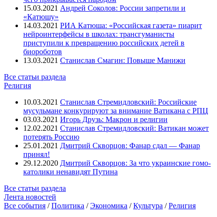
15.03.2021
Андрей Соколов: России запретили и
«Катюшу»
14.03.2021
РИА Катюша: «Российская газета» пиарит
нейроинтерфейсы в школах: трансгуманисты
приступили к превращению российских детей в
биороботов
13.03.2021
Станислав Смагин: Повыше Манижи
Все статьи раздела
Религия
10.03.2021
Станислав Стремидловский: Российские
мусульмане конкурируют за внимание Ватикана с РПЦ
03.03.2021
Игорь Друзь: Макрон и религии
12.02.2021
Станислав Стремидловский: Ватикан может
потерять Россию
25.01.2021
Дмитрий Скворцов: Фанар сдал — Фанар
принял!
29.12.2020
Дмитрий Скворцов: За что украинские гомо-
католики ненавидят Путина
Все статьи раздела
Лента новостей
Все события
/
Политика
/
Экономика
/
Культура
/
Религия