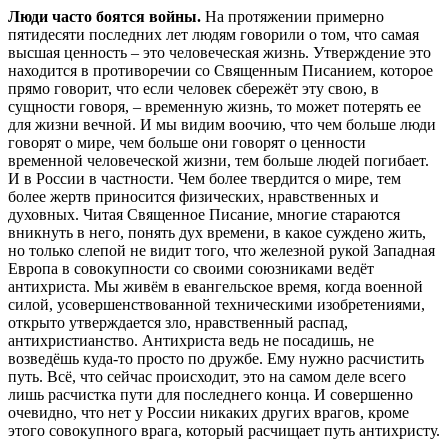
Люди часто боятся войны.
На протяжении примерно
пятидесяти последних лет людям говорили о том, что самая
высшая ценность – это человеческая жизнь. Утверждение это
находится в противоречии со Священным Писанием, которое
прямо говорит, что если человек сбережёт эту свою, в
сущности говоря, – временную жизнь, то может потерять ее
для жизни вечной. И мы видим воочию, что чем больше люди
говорят о мире, чем больше они говорят о ценности
временной человеческой жизни, тем больше людей погибает.
И в России в частности. Чем более твердится о мире, тем
более жертв приносится физических, нравственных и
духовных. Читая Священное Писание, многие стараются
вникнуть в него, понять дух времени, в какое суждено жить,
но только слепой не видит того, что железной рукой Западная
Европа в совокупности со своими союзниками ведёт
антихриста. Мы живём в евангельское время, когда военной
силой, усовершенствованной техническими изобретениями,
открыто утверждается зло, нравственный распад,
антихристианство. Антихриста ведь не посадишь, не
возведёшь куда-то просто по дружбе. Ему нужно расчистить
путь. Всё, что сейчас происходит, это на самом деле всего
лишь расчистка пути для последнего конца. И совершенно
очевидно, что нет у России никаких других врагов, кроме
этого совокупного врага, который расчищает путь антихристу.