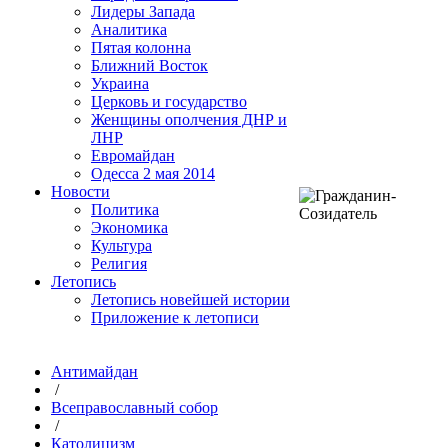
Лидеры Запада
Аналитика
Пятая колонна
Ближний Восток
Украина
Церковь и государство
Женщины ополчения ДНР и
ЛНР
Евромайдан
Одесса 2 мая 2014
Новости
Политика
Экономика
Культура
Религия
Летопись
Летопись новейшей истории
Приложение к летописи
Антимайдан
/
Всеправославный собор
/
Католицизм