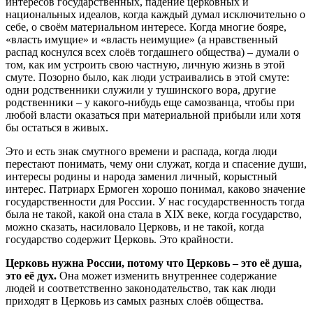
интересов государственных, падение церковных и
национальных идеалов, когда каждый думал исключительно о
себе, о своём материальном интересе. Когда многие бояре,
«власть имущие» и «власть неимущие» (а нравственный
распад коснулся всех слоёв тогдашнего общества) – думали о
том, как им устроить свою частную, личную жизнь в этой
смуте. Позорно было, как люди устраивались в этой смуте:
одни родственники служили у тушинского вора, другие
родственники – у какого-нибудь еще самозванца, чтобы при
любой власти оказаться при материальной прибыли или хотя
бы остаться в живых.
Это и есть знак смутного времени и распада, когда люди
перестают понимать, чему они служат, когда и спасение души,
интересы родины и народа заменил личный, корыстный
интерес. Патриарх Ермоген хорошо понимал, каково значение
государственности для России. У нас государственность тогда
была не такой, какой она стала в ХIХ веке, когда государство,
можно сказать, насиловало Церковь, и не такой, когда
государство содержит Церковь. Это крайности.
Церковь нужна России, потому что Церковь – это её душа,
это её дух.
Она может изменить внутреннее содержание
людей и соответственно законодательство, так как люди
приходят в Церковь из самых разных слоёв общества.