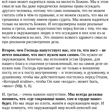
всё-таки может надеяться лишь на милость Божию. Мы в этом
смысле как бы даже юридически лишены права осуждать
другого человека, потому что сами понимаем, что не можем
считать себя в чём-то правыми, и не можем сказать, что мы не
грешники и потому имеем право судить. Мы можем надеяться
только на милость Божию. И несоразмерны наши реальные
вины и грехи, наше недостоинство перед Богом с тем, что мы
видим в окружающих людях и что осуждаем в них или из-за
чего обижаемся на них. Это лишено всякого здравого смысла
при реальном рассмотрении дела.
Второе, чем Господь напутствует нас, это то, что пост – не
нечто показное, что пост нужен нам самим.
Он нужен не
окружающим. Конечно, мы исполняем устав Церкви, для
нашего блага и спасения установленный, но на самом деле он
нужен нам. Господь призывает нас не только к внешнему
посту, но и к посту внутреннему – и телесному, и духовному, и
душевному, чтобы мы действительно постились перед Отцом,
«Который втайне», чтобы Он нам «воздал», может быть,
«явно» (Мф. 6, 8).
И, третье, – очень важное напутствие.
Мы всегда должны
помнить, что «где сокровище наше, там и сердце наше»
будет.
Но мы люди во плоти, живём в окружающем мире. И
надо помнить, что окружающий мир волей-неволей нас