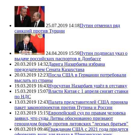
25.07.2019 14:18
Путин отменил ряд
санкций против Турции
24.04.2019 15:59
Путин подписал указ о
выдаче российских паспортов в Донбассе
20.03.2019 14:32
Дарига Назарбаева избрана
председателем Сената Казахстана
20.03.2019 12:23
Посла США в Германии потребовали
выслать из страны
19.03.2019 16:43
Нурсултан Назарбаев ушёл в отставку
15.03.2019 15:07
Власти Китая с 1 апреля снизят ставки
по НДС
13.03.2019 12:43
Палата представителей США приняла
пакет законопроектов против Путина и России
12.03.2019 15:15
Европейский суд по правам человека
заявил, что суды Литвы обоснованно признают
геноцидом борьбу против литовских "лесных братьев"
09.03.2019 09:46
Гражданам США с 2021 года придется
оформлять визу для въезда в Шенгенскую зону,