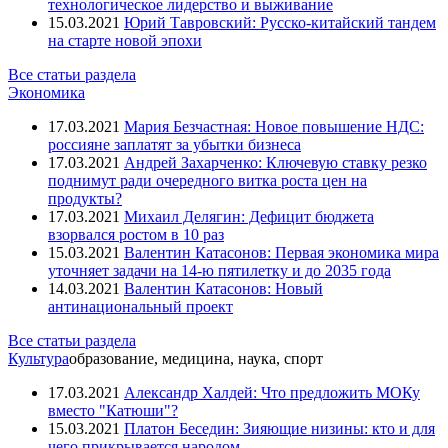
технологическое лидерство и выживание
15.03.2021
Юрий Тавровский: Русско-китайский тандем
на старте новой эпохи
Все статьи раздела
Экономика
17.03.2021
Мария Безчастная: Новое повышение НДС:
россияне заплатят за убытки бизнеса
17.03.2021
Андрей Захарченко: Ключевую ставку резко
поднимут ради очередного витка роста цен на
продукты?
17.03.2021
Михаил Делягин: Дефицит бюджета
взорвался ростом в 10 раз
15.03.2021
Валентин Катасонов: Первая экономика мира
уточняет задачи на 14-ю пятилетку и до 2035 года
14.03.2021
Валентин Катасонов: Новый
антинациональный проект
Все статьи раздела
Культура
образование, медицина, наука, спорт
17.03.2021
Александр Халдей: Что предложить МОКу
вместо "Катюши"?
15.03.2021
Платон Беседин: Зияющие низины: кто и для
чего прикрывается народом