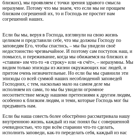
близких), мы проявляем с точки зрения здравого смысла
неразумие. Потому что мы знаем, что если мы не прощаем
близким согрешений их, то и Господь не простит нам
согрешений наших.
Если бы мы, веруя в Господа, взглянули на свою жизнь
целиком и представили себе, что мы должны Господу по
заповедям Его, чтобы спастись, – мы бы увидели своё
недостоинство чрезвычайное. И поэтому сам поступок наш, и
помысел, и переживание, когда мы обижаемся на близких и
«ставим» им что-то «в строку» или «в счёт», – неразумны. Мы
видим только эпизоды из жизни окружающих нас людей, и
притом очень незначительные. Но если бы мы сравнили эти
эпизоды со всей суммой наших несоблюдений заповедей
Господних, с тем, насколько мало на самом деле мы
исполняем их сами, то мы бы увидели огромное
несоответствие между нашими претензиями к другим людям,
особенно к близким людям, и теми, которые Господь мог бы
предъявить нам.
Если бы наша совесть более обострённо рассматривала нашу
внутреннюю жизнь, каждый из нас понял бы с совершенной
очевидностью, что при всём старании что-то сделать,
исполнить заповеди, как-то переделать себя, каждый из нас