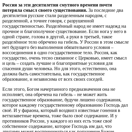
Россия за эти десятилетия смутного времени почти
потеряла смысл своего существования.
За последние два
десятилетия русские стали разделенным народом, с
разделенной, а точнее говоря, с разрушенной
государственностью. Разделённый народ не имеет надежд на
прочное и благополучное существование. Если нога у него в
одной стране, голова в другой, а руки в третьей, такое
разделённое тело обречено на гибель. У России в этом смысле
нет будущего без выполнения обязательного условия –
воссоединения в одно государственное тело. Россия, как
государство, очень тесно связанное с Церковью, имеет смысл
и цель – создать лучшие и благоприятные условия для
спасения души человека. Но для этого, естественно, она
должна быть самостоятельна, как государственное
образование, и независима от всех своих соседей.
Если этого, Богом начертанного предназначения она не
исполняет, она обречена на гибель – не может жить
государственное образование, будучи лишено содержания,
которое каждому государственному образованию Господь дал
своё. И у фараона, который воздвигл известные гонения в
ветхозаветные времена, тоже было своё содержание. И у
противников России, у каждого из них есть тоже своё
собственное содержание, которое Господь им дал, что
другими может восприниматься как попущение Божие.