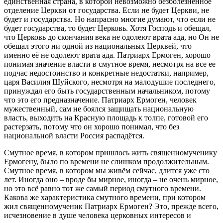
единственная страна, в которой невозможно безболезненное
отделение Церкви от государства. Если не будет Церкви, не
будет и государства. Но напрасно многие думают, что если не
будет государства, то будет Церковь. Хотя Господь и обещал,
что Церковь до скончания века не одолеют врата ада, но Он не
обещал этого ни одной из национальных Церквей, что
именно её не одолеют врата ада. Патриарх Ермоген, хорошо
понимая значение власти в смутное время, несмотря на все ее
подчас недостоинство и конкретные недостатки, например,
царя Василия Шуйского, несмотря на малодушие последнего,
принуждал его быть государственным начальником, потому
что это его предназначение. Патриарх Ермоген, человек
мужественный, сам не боялся защищать национальную
власть, выходить на Красную площадь к толпе, готовой его
растерзать, потому что он хорошо понимал, что без
национальной власти Россия распадётся.
Смутное время, в котором пришлось жить священномученику
Ермогену, было по времени не слишком продолжительным.
Смутное время, в котором мы живём сейчас, длится уже сто
лет. Иногда оно – вроде бы мирное, иногда – не очень мирное,
но это всё равно тот же самый период смутного времени.
Какова же характеристика смутного времени, при котором
жил священномученик Патриарх Ермоген? Это, прежде всего,
исчезновение в душе человека церковных интересов и