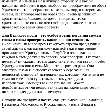
изменяет. И изменяет не в лучшую сторону. Мы как бы
находимся всё время в противоборстве преображения во образ
Христов с антипреображением, которым мир, в котором мы
живём, нас преображает во образ свой, очень далёкий от
христианского. Человек не может говорить, что он
христианин, что он исполняет всё предписанное, если он не
проверяет всё время своей совести.
Дни Великого поста – это особое время, когда мы можем
снова и снова проверить, каковы наши ценности.
Склонились ли мы за время какого-то отрезка предыдущей
своей жизни к материальному или всё-таки наше сердце
принадлежит Христу и только Ему? Это очень важно, и
каждый в этом должен по совести себя проверять. От этого
нельзя уйти, сказав, что мы христиане, и вот мы вверили себя
Христу, и так оно и есть. Мир – это огромная река. Она
зачастую незаметно сносит человека к берегам иных
ценностей, ценностей материальных, которые губительны не
сами по себе – они губительны потому, что душа
человеческая, имеющая вечное призвание, может
поработиться этими вещественными началами мира сего и
потерять надежду на жизнь вечную.
Сегодня мы празднуем память священномученика Ермогена,
Патриарха Московского. К сожалению, у нас в Церкви в