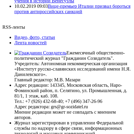
учения в истории Венесуэлы
10.02.2019 09:03
Вице-премьер Италии призвал бороться
против антироссийских санкций
RSS-ленты
Видео, фото, статьи
Лента новостей
Ежемесячный общественно-
политический журнал "Гражданин Созидатель".
Учредитель: Автономная некоммерческая организация
«Институт русско-славянских исследований имени Н.Я.
Данилевского».
Главный редактор: М.В. Мазари
Адрес редакции: 143345, Московская область, Наро-
Фоминский район, п. Селятино, ул. Промышленная, д.
81/1, 1 этаж, каб. 108.
Тел.: +7 (926) 432-68-40; +7 (496) 347-26-96
Адрес редактора: grs@gr-sozidatel.ru
Мнение редакции может не совпадать с мнением
авторов.
Журнал зарегистрирован в управлении Федеральной
службы по надзору в сфере связи, информационных
технологий и массовых коммуникаций.