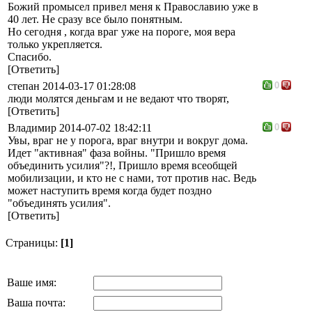
Божий промысел привел меня к Православию уже в
40 лет. Не сразу все было понятным.
Но сегодня , когда враг уже на пороге, моя вера
только укрепляется.
Спасибо.
[Ответить]
степан
2014-03-17 01:28:08
0
люди молятся деньгам и не ведают что творят,
[Ответить]
Владимир
2014-07-02 18:42:11
0
Увы, враг не у порога, враг внутри и вокруг дома.
Идет "активная" фаза войны. "Пришло время
объединить усилия"?!, Пришло время всеобщей
мобилизации, и кто не с нами, тот против нас. Ведь
может наступить время когда будет поздно
"объединять усилия".
[Ответить]
Страницы:
[1]
Ваше имя:
Ваша почта: