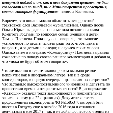
неверный подход и он, как и весь документ целиком, не был
согласован ни со мной, ни с Министерством просвещения,
состав которого формируется»
-заявила Васильева.
Впрочем, это вполне можно объяснить некорректной
трактовкой слов Васильевой журналистами. Однако после
Ольги Юрьевны радикально изменила позицию и глава
Комитета Госдумы по вопросам семьи, женщин и детей
Тамара Плетнева. Поначалу она говорила, что «многие
усыновляют по десять человек ради того, чтобы деньги
получить, а за детьми не следят, и случаев таких много».
Однако затем в интервью «Коммерсанту» Плетнева выразила
сожаление по поводу своего раннего комментария и добавила,
что «пока не будет об этом говорить».
Что же именно в тексте законопроекта вызвало резкое
неприятие как в либеральном лагере, так и в среде
консерваторов, в первую очередь – православных патриотов?
Что заставило высокопоставленного чиновника и депутата по
прошествии времени откреститься от него? В распоряжении
«Катюши» оказался текст законопроекта и пояснительная
записка к нему (на 22 страницах). Документ является
продолжением законопроекта
ФЗ №15853-7,
который был
внесен в Госдуму еще в октябре 2016 года и отклонен
депутатами в мае 2017 г., так и не дойдя до первого чтения на