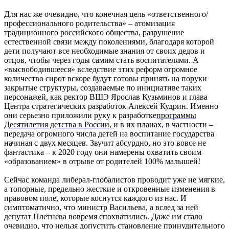
Для нас же очевидно, что конечная цель «ответственного/
профессионального родительства» – атомизация
традиционного российского общества, разрушение
естественной связи между поколениями, благодаря которой
дети получают все необходимые знания от своих дедов и
отцов, чтобы через годы самим стать воспитателями. А
«высвободившееся» вследствие этих реформ огромное
количество сирот вскоре будут готовы принять на поруки
закрытые структуры, создаваемые по инициативе таких
персонажей, как ректор ВШЭ Ярослав Кузьминов и глава
Центра стратегических разработок Алексей Кудрин. Именно
они серьезно приложили руку к разработке
программы
Десятилетия детства в России,
и в их планах, в частности –
передача огромного числа детей на воспитание государства
начиная с двух месяцев. Звучит абсурдно, но это вовсе не
фантастика – к 2020 году они намерены охватить своим
«образованием» в отрыве от родителей 100% малышей!
Сейчас команда либерал-глобалистов проводит уже не мягкие,
а топорные, предельно жесткие и откровенные изменения в
правовом поле, которые коснутся каждого из нас. И
симптоматично, что министр Васильева, а вслед за ней
депутат Плетнева вовремя спохватились. Даже им стало
очевидно, что нельзя допустить становление принудительного