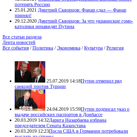
потерять Россию
25.01.2021
Дмитрий Скворцов: Фанар сдал — Фанар
принял!
29.12.2020
Дмитрий Скворцов: За что украинские гомо-
католики ненавидят Путина
Все статьи раздела
Лента новостей
Все события
/
Политика
/
Экономика
/
Культура
/
Религия
25.07.2019 14:18
Путин отменил ряд
санкций против Турции
24.04.2019 15:59
Путин подписал указ о
выдаче российских паспортов в Донбассе
20.03.2019 14:32
Дарига Назарбаева избрана
председателем Сената Казахстана
20.03.2019 12:23
Посла США в Германии потребовали
выслать из страны