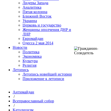
Лидеры Запада
Аналитика
Пятая колонна
Ближний Восток
Украина
Церковь и государство
Женщины ополчения ДНР и
ЛНР
Евромайдан
Одесса 2 мая 2014
Новости
Политика
Экономика
Культура
Религия
Летопись
Летопись новейшей истории
Приложение к летописи
Антимайдан
/
Всеправославный собор
/
Католицизм