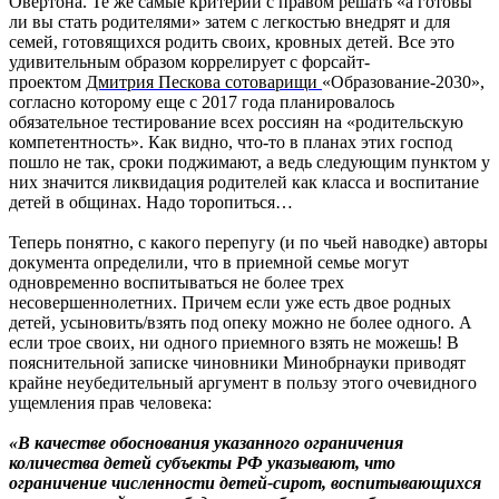
Овертона. Те же самые критерии с правом решать «а готовы
ли вы стать родителями» затем с легкостью внедрят и для
семей, готовящихся родить своих, кровных детей. Все это
удивительным образом коррелирует с форсайт-
проектом
Дмитрия Пескова сотоварищи
«Образование-2030»,
согласно которому еще с 2017 года планировалось
обязательное тестирование всех россиян на «родительскую
компетентность». Как видно, что-то в планах этих господ
пошло не так, сроки поджимают, а ведь следующим пунктом у
них значится ликвидация родителей как класса и воспитание
детей в общинах. Надо торопиться…
Теперь понятно, с какого перепугу (и по чьей наводке) авторы
документа определили, что в приемной семье могут
одновременно воспитываться не более трех
несовершеннолетних. Причем если уже есть двое родных
детей, усыновить/взять под опеку можно не более одного. А
если трое своих, ни одного приемного взять не можешь! В
пояснительной записке чиновники Минобрнауки приводят
крайне неубедительный аргумент в пользу этого очевидного
ущемления прав человека:
«В качестве обоснования указанного ограничения
количества детей субъекты РФ указывают, что
ограничение численности детей-сирот, воспитывающихся