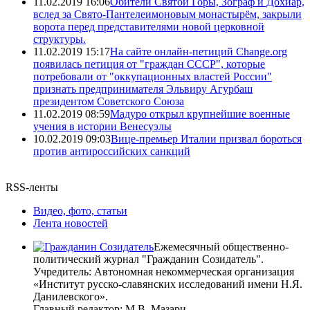
11.02.2019 16:06
Обители Святой Горы, Зограф и Дохиар,
вслед за Свято-Пантелеимоновым монастырём, закрыли
ворота перед представителями новой церковной
структуры.
11.02.2019 15:17
На сайте онлайн-петиций Change.org
появилась петиция от "граждан СССР", которые
потребовали от "оккупационных властей России"
признать предпринимателя Эльвиру Агурбаш
президентом Советского Союза
11.02.2019 08:59
Мадуро открыл крупнейшие военные
учения в истории Венесуэлы
10.02.2019 09:03
Вице-премьер Италии призвал бороться
против антироссийских санкций
RSS-ленты
Видео, фото, статьи
Лента новостей
Ежемесячный общественно-
политический журнал "Гражданин Созидатель".
Учредитель: Автономная некоммерческая организация
«Институт русско-славянских исследований имени Н.Я.
Данилевского».
Главный редактор: М.В. Мазари