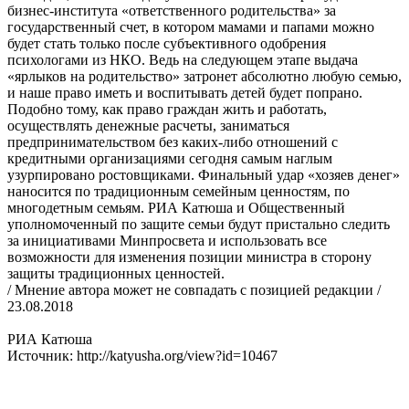
бизнес-института «ответственного родительства» за
государственный счет, в котором мамами и папами можно
будет стать только после субъективного одобрения
психологами из НКО. Ведь на следующем этапе выдача
«ярлыков на родительство» затронет абсолютно любую семью,
и наше право иметь и воспитывать детей будет попрано.
Подобно тому, как право граждан жить и работать,
осуществлять денежные расчеты, заниматься
предпринимательством без каких-либо отношений с
кредитными организациями сегодня самым наглым
узурпировано ростовщиками. Финальный удар «хозяев денег»
наносится по традиционным семейным ценностям, по
многодетным семьям. РИА Катюша и Общественный
уполномоченный по защите семьи будут пристально следить
за инициативами Минпросвета и использовать все
возможности для изменения позиции министра в сторону
защиты традиционных ценностей.
/ Мнение автора может не совпадать с позицией редакции /
23.08.2018
РИА Катюша
Источник: http://katyusha.org/view?id=10467