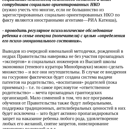
сотрудников социально ориентированных НКО
(нужно учесть что многие, если не большинство из
зарегистрированных социально ориентированных НКО по
факту являются иностранными агентами—РИА Катюша),
- проводить регулярное психологическое обследование
ребенка в семье опекуна (попечителя) с целью «определения
его психо-эмоционального состояния».
Выводов из очередной ювенальной методички, рожденной в
недрах Правительства наверняка не без участия прозападных
«экспертов» и социальных инженеров из Высшей школы
экономики (теневого куратора Минобрнауки) можно сделать
множество – и все они неутешительны. В случае ее внедрения
на госуровне фактически будет создана система выдачи
патентов на родительство, «воспитания» родителей (пока
приемных) – т.е. то самое пресловутое «ответственное
родительство» – мечта прозападных грантоедских
организаций. Мало сомнений в том, что все программы
обучения от Правительства также будут либеральными,
поддержка традиционных, антилиберальных ценностей в них
будет исключена – зато будет активно пропагандироваться
запрет на наказание ребенка любого рода, удовлетворение
любых его желаний, снятие запретов, нивелирование
авторитета родителей и т.д.