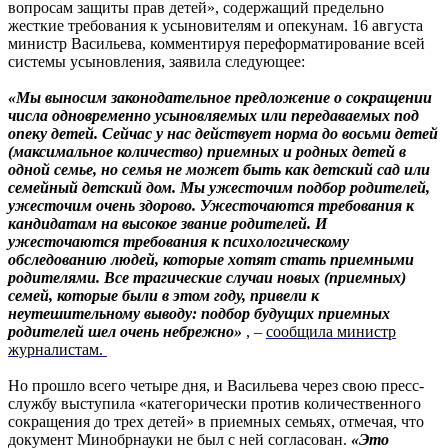
вопросам защиты прав детей», содержащий предельно
жесткие требования к усыновителям и опекунам. 16 августа
министр Васильева, комментируя переформатирование всей
системы усыновления, заявила следующее:
«Мы выносим законодательное предложение о сокращении
числа одновременно усыновляемых или передаваемых под
опеку детей. Сейчас у нас действует норма до восьми детей
(максимальное количество) приемных и родных детей в
одной семье, но семья не может быть как детский сад или
семейный детский дом. Мы ужесточим подбор родителей,
ужесточим очень здорово. Ужесточаются требования к
кандидатам на высокое звание родителей. И
ужесточаются требования к психологическому
обследованию людей, которые хотят стать приемными
родителями. Все трагические случаи новых (приемных)
семей, которые были в этом году, привели к
неутешительному выводу: подбор будущих приемных
родителей шел очень небрежно»
, –
сообщила министр
журналистам.
Но прошло всего четыре дня, и Васильева через свою пресс-
службу выступила «категорически против количественного
сокращения до трех детей» в приемных семьях, отмечая, что
документ Минобрнауки не был с ней согласован.
«Это