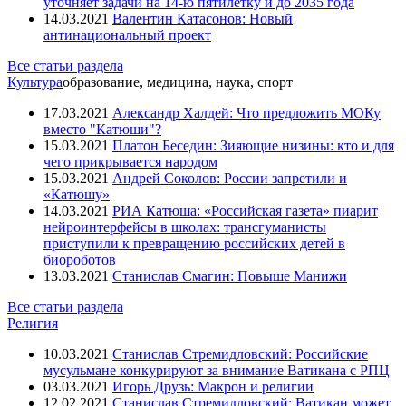
уточняет задачи на 14-ю пятилетку и до 2035 года
14.03.2021
Валентин Катасонов: Новый
антинациональный проект
Все статьи раздела
Культура
образование, медицина, наука, спорт
17.03.2021
Александр Халдей: Что предложить МОКу
вместо "Катюши"?
15.03.2021
Платон Беседин: Зияющие низины: кто и для
чего прикрывается народом
15.03.2021
Андрей Соколов: России запретили и
«Катюшу»
14.03.2021
РИА Катюша: «Российская газета» пиарит
нейроинтерфейсы в школах: трансгуманисты
приступили к превращению российских детей в
биороботов
13.03.2021
Станислав Смагин: Повыше Манижи
Все статьи раздела
Религия
10.03.2021
Станислав Стремидловский: Российские
мусульмане конкурируют за внимание Ватикана с РПЦ
03.03.2021
Игорь Друзь: Макрон и религии
12.02.2021
Станислав Стремидловский: Ватикан может