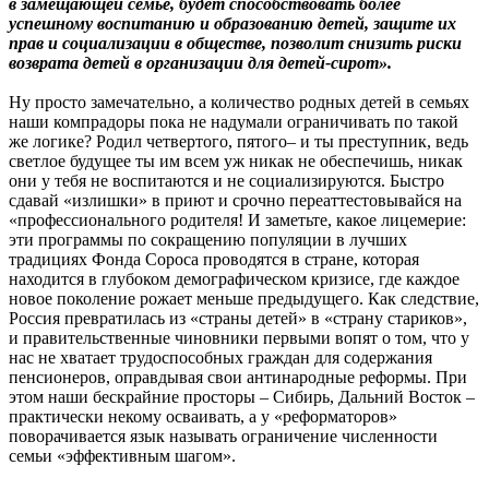
в замещающей семье, будет способствовать более
успешному воспитанию и образованию детей, защите их
прав и социализации в обществе, позволит снизить риски
возврата детей в организации для детей-сирот».
Ну просто замечательно, а количество родных детей в семьях
наши компрадоры пока не надумали ограничивать по такой
же логике? Родил четвертого, пятого– и ты преступник, ведь
светлое будущее ты им всем уж никак не обеспечишь, никак
они у тебя не воспитаются и не социализируются. Быстро
сдавай «излишки» в приют и срочно переаттестовывайся на
«профессионального родителя! И заметьте, какое лицемерие:
эти программы по сокращению популяции в лучших
традициях Фонда Сороса проводятся в стране, которая
находится в глубоком демографическом кризисе, где каждое
новое поколение рожает меньше предыдущего. Как следствие,
Россия превратилась из «страны детей» в «страну стариков»,
и правительственные чиновники первыми вопят о том, что у
нас не хватает трудоспособных граждан для содержания
пенсионеров, оправдывая свои антинародные реформы. При
этом наши бескрайние просторы – Сибирь, Дальний Восток –
практически некому осваивать, а у «реформаторов»
поворачивается язык называть ограничение численности
семьи «эффективным шагом».