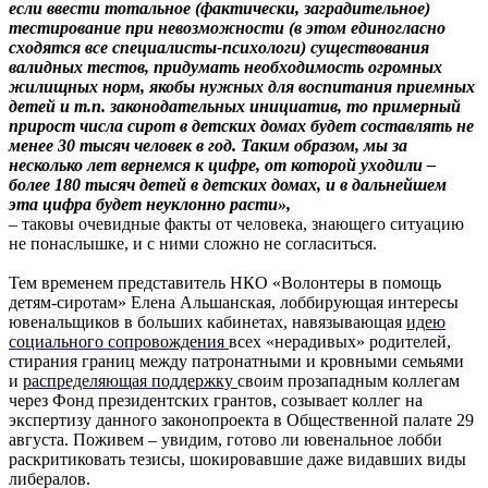
если ввести тотальное (фактически, заградительное)
тестирование при невозможности (в этом единогласно
сходятся все специалисты-психологи) существования
валидных тестов, придумать необходимость огромных
жилищных норм, якобы нужных для воспитания приемных
детей и т.п. законодательных инициатив, то примерный
прирост числа сирот в детских домах будет составлять не
менее 30 тысяч человек в год. Таким образом, мы за
несколько лет вернемся к цифре, от которой уходили –
более 180 тысяч детей в детских домах, и в дальнейшем
эта цифра будет неуклонно расти»,
– таковы очевидные факты от человека, знающего ситуацию
не понаслышке, и с ними сложно не согласиться.
Тем временем представитель НКО «Волонтеры в помощь
детям-сиротам» Елена Альшанская, лоббирующая интересы
ювенальщиков в больших кабинетах, навязывающая
идею
социального сопровождения
всех «нерадивых» родителей,
стирания границ между патронатными и кровными семьями
и
распределяющая поддержку
своим прозападным коллегам
через Фонд президентских грантов, созывает коллег на
экспертизу данного законопроекта в Общественной палате 29
августа. Поживем – увидим, готово ли ювенальное лобби
раскритиковать тезисы, шокировавшие даже видавших виды
либералов.