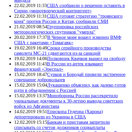
мандата
22.02.2019 11:33
США сообщили о решении оставить в
Сирии «миротворческий контингент»
22.02.2019 11:31
США готовят стратегию "троянского
коня" против России и Китая, сообщили СМИ
21.02.2019 08:54
Группировка российских
метеорологических спутников "умерла"
20.02.2019 17:37
В Черное море вошел эсминец ВМФ
США с ракетами «Томагавк»
19.02.2019 16:49
Сроки серийного производства
самолета МС-21 сдвигаются из-за санкций
19.02.2019 14:06
Полковник Квачков вышел на свободу
18.02.2019 11:43
В России из аптек изымают
французский «Эреспал»
15.02.2019 18:47
Сурков и Бородай провели экстренное
совещание добровольцев
15.02.2019 15:04
Лукашенко объяснил, как далеко готов
идти в объединении с Россией
15.02.2019 13:37
Минобороны России рассекретило
уникальные документы к 30-летию вывода советских
войск из Афганистана
14.02.2019 19:51
Епископа Гедеона (Харона)
депортировали из Украины в США
12.02.2019 15:15
Банкам и приставам запретили
списывать со счетов должников соцвыплаты