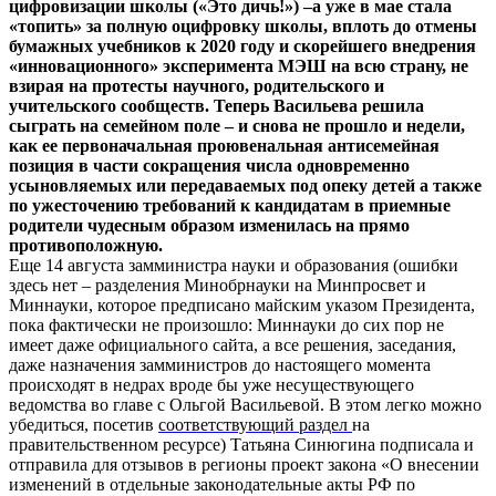
цифровизации школы («Это дичь!») –а уже в мае стала
«топить» за полную оцифровку школы, вплоть до отмены
бумажных учебников к 2020 году и скорейшего внедрения
«инновационного» эксперимента МЭШ на всю страну, не
взирая на протесты научного, родительского и
учительского сообществ. Теперь Васильева решила
сыграть на семейном поле – и снова не прошло и недели,
как ее первоначальная проювенальная антисемейная
позиция в части сокращения числа одновременно
усыновляемых или передаваемых под опеку детей а также
по ужесточению требований к кандидатам в приемные
родители чудесным образом изменилась на прямо
противоположную.
Еще 14 августа замминистра науки и образования (ошибки
здесь нет – разделения Минобрнауки на Минпросвет и
Миннауки, которое предписано майским указом Президента,
пока фактически не произошло: Миннауки до сих пор не
имеет даже официального сайта, а все решения, заседания,
даже назначения замминистров до настоящего момента
происходят в недрах вроде бы уже несуществующего
ведомства во главе с Ольгой Васильевой. В этом легко можно
убедиться, посетив
соответствующий раздел
на
правительственном ресурсе) Татьяна Синюгина подписала и
отправила для отзывов в регионы проект закона «О внесении
изменений в отдельные законодательные акты РФ по