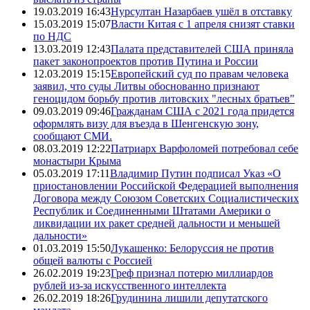
19.03.2019 16:43
Нурсултан Назарбаев ушёл в отставку
15.03.2019 15:07
Власти Китая с 1 апреля снизят ставки
по НДС
13.03.2019 12:43
Палата представителей США приняла
пакет законопроектов против Путина и России
12.03.2019 15:15
Европейский суд по правам человека
заявил, что суды Литвы обоснованно признают
геноцидом борьбу против литовских "лесных братьев"
09.03.2019 09:46
Гражданам США с 2021 года придется
оформлять визу для въезда в Шенгенскую зону,
сообщают СМИ.
08.03.2019 12:22
Патриарх Варфоломей потребовал себе
монастыри Крыма
05.03.2019 17:11
Владимир Путин подписал Указ «О
приостановлении Российской Федерацией выполнения
Договора между Союзом Советских Социалистических
Республик и Соединенными Штатами Америки о
ликвидации их ракет средней дальности и меньшей
дальности»
01.03.2019 15:50
Лукашенко: Белоруссия не против
общей валюты с Россией
26.02.2019 19:23
Греф признал потерю миллиардов
рублей из-за искусственного интеллекта
26.02.2019 18:26
Грудинина лишили депутатского