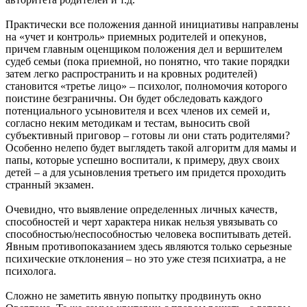
Практически все положения данной инициативы направлены
на «учет и контроль» приемных родителей и опекунов,
причем главным оценщиком положения дел и вершителем
судеб семьи (пока приемной, но понятно, что такие порядки
затем легко распространить и на кровных родителей)
становится «третье лицо» – психолог, полномочия которого
поистине безграничны. Он будет обследовать каждого
потенциального усыновителя и всех членов их семей и,
согласно неким методикам и тестам, выносить свой
субъективный приговор – готовы ли они стать родителями?
Особенно нелепо будет выглядеть такой алгоритм для мамы и
папы, которые успешно воспитали, к примеру, двух своих
детей – а для усыновления третьего им придется проходить
странный экзамен.
Очевидно, что выявление определенных личных качеств,
способностей и черт характера никак нельзя увязывать со
способностью/неспособностью человека воспитывать детей.
Явным противопоказанием здесь являются только серьезные
психические отклонения – но это уже стезя психиатра, а не
психолога.
Сложно не заметить явную попытку продвинуть окно