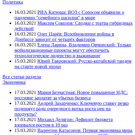
Политика
16.03.2021
РИА Катюша: ВОЗ с Соросом объявили о
пандемии "семейного насилия" в мире
16.03.2021
Максим Соколов: Сводки с театра гибридных
действий
16.03.2021
Олег Царёв: Возобновление войны в
Донбассе зависит от четырёх факторов
16.03.2021
Елена Ларина, Владимир Овчинский: Только
мобилизационные проекты могут обеспечить
технологическое лидерство и выживание
15.03.2021
Юрий Тавровский: Русско-китайский тандем
на старте новой эпохи
Все статьи раздела
Экономика
17.03.2021
Мария Безчастная: Новое повышение НДС:
россияне заплатят за убытки бизнеса
17.03.2021
Андрей Захарченко: Ключевую ставку резко
поднимут ради очередного витка роста цен на
продукты?
17.03.2021
Михаил Делягин: Дефицит бюджета
взорвался ростом в 10 раз
15.03.2021
Валентин Катасонов: Первая экономика мира