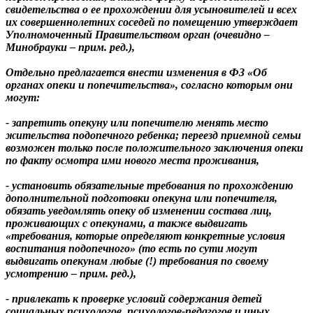
свидетельства о ее прохождении для усыновителей и всех
их совершеннолетних соседей по помещению утверждает
Уполномоченный Правительством орган (очевидно –
Минобрауки – прим. ред.),
Отдельно предлагается внести изменения в ФЗ «Об
органах опеки и попечительства», согласно которым они
могут:
- запретить опекуну или попечителю менять место
жительства подопечного ребенка; переезд приемной семьи
возможен только после положительного заключения опеки
по факту осмотра ими нового места проживания,
- установить обязательные требования по прохождению
дополнительной подготовки опекуна или попечителя,
обязать уведомлять опеку об изменении состава лиц,
проживающих с опекунами, а также выдвигать
«требования, которые определяют конкретные условия
воспитания подопечного» (то есть по сути могут
выдвигать опекунам любые (!) требования по своему
усмотрению – прим. ред.),
- привлекать к проверке условий содержания детей
социальных психологов, психологов-педагогов и иных