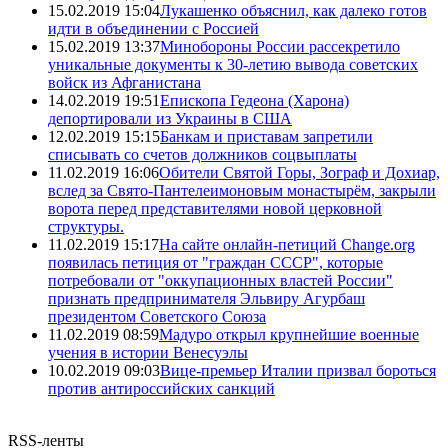
15.02.2019 15:04
Лукашенко объяснил, как далеко готов
идти в объединении с Россией
15.02.2019 13:37
Минобороны России рассекретило
уникальные документы к 30-летию вывода советских
войск из Афганистана
14.02.2019 19:51
Епископа Гедеона (Харона)
депортировали из Украины в США
12.02.2019 15:15
Банкам и приставам запретили
списывать со счетов должников соцвыплаты
11.02.2019 16:06
Обители Святой Горы, Зограф и Дохиар,
вслед за Свято-Пантелеимоновым монастырём, закрыли
ворота перед представителями новой церковной
структуры.
11.02.2019 15:17
На сайте онлайн-петиций Change.org
появилась петиция от "граждан СССР", которые
потребовали от "оккупационных властей России"
признать предпринимателя Эльвиру Агурбаш
президентом Советского Союза
11.02.2019 08:59
Мадуро открыл крупнейшие военные
учения в истории Венесуэлы
10.02.2019 09:03
Вице-премьер Италии призвал бороться
против антироссийских санкций
RSS-ленты