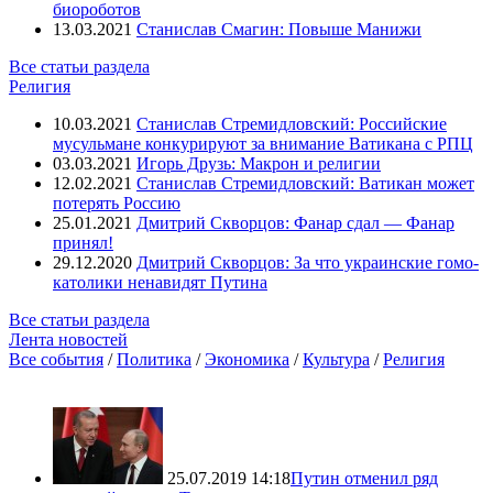
биороботов
13.03.2021
Станислав Смагин: Повыше Манижи
Все статьи раздела
Религия
10.03.2021
Станислав Стремидловский: Российские
мусульмане конкурируют за внимание Ватикана с РПЦ
03.03.2021
Игорь Друзь: Макрон и религии
12.02.2021
Станислав Стремидловский: Ватикан может
потерять Россию
25.01.2021
Дмитрий Скворцов: Фанар сдал — Фанар
принял!
29.12.2020
Дмитрий Скворцов: За что украинские гомо-
католики ненавидят Путина
Все статьи раздела
Лента новостей
Все события
/
Политика
/
Экономика
/
Культура
/
Религия
25.07.2019 14:18
Путин отменил ряд