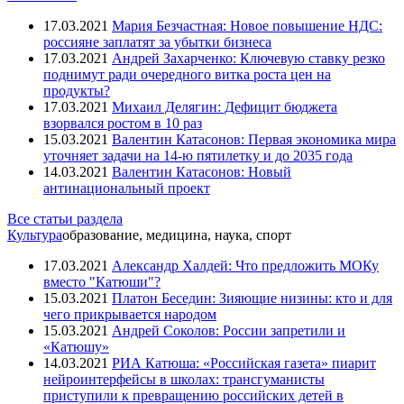
17.03.2021
Мария Безчастная: Новое повышение НДС:
россияне заплатят за убытки бизнеса
17.03.2021
Андрей Захарченко: Ключевую ставку резко
поднимут ради очередного витка роста цен на
продукты?
17.03.2021
Михаил Делягин: Дефицит бюджета
взорвался ростом в 10 раз
15.03.2021
Валентин Катасонов: Первая экономика мира
уточняет задачи на 14-ю пятилетку и до 2035 года
14.03.2021
Валентин Катасонов: Новый
антинациональный проект
Все статьи раздела
Культура
образование, медицина, наука, спорт
17.03.2021
Александр Халдей: Что предложить МОКу
вместо "Катюши"?
15.03.2021
Платон Беседин: Зияющие низины: кто и для
чего прикрывается народом
15.03.2021
Андрей Соколов: России запретили и
«Катюшу»
14.03.2021
РИА Катюша: «Российская газета» пиарит
нейроинтерфейсы в школах: трансгуманисты
приступили к превращению российских детей в