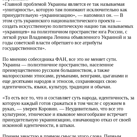
«Главной проблемой Украины является ее так называемая
«унитарность», которую там понимают исключительно как
принудительную «украинизацию», — напомнил он. — В
этом суть украинского националистического проекта —
создать искусственную политическую нацию так называемых
«украинцев» на полиэтничном пространстве юга России, с
легкой руки Владимира Ленина объявленного Украиной и за
годы советской власти обретшего все атрибуты
государственности».
По мнению собеседника ФАН, все это не меняет сути.
Украина — полиэтничное пространство, населенное
преимущественно русским большинством, а также
малоросскими этносами, румынами, венграми, цыганами и
еще десятками народов и этносов, сохраняющих свою
идентичность, языки, культуру, традиции и обычаи.
«То есть все то, что и составляет суть народа, идентичность, за
которую каждый готов сражаться в том числе с оружием в
руках, — уверен Коровин. — Неудивительно, что все это
культурное, этническое и языковое многообразие встречает
принудительную украинизацию, означающую отказ от своей
исконной идентичности, в штыки.
Причем зачастую в прямом смысле этого слова. Первым