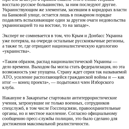
восстало русское большинство, за ним последуют другие.
Украинствующим же элементам, засевшим в коридорах власти
на Банковой улице, остается лишь в пожарном порядке
подавлять вспыхивающие один за другим очаги недовольства
украинизацией то на востоке, то на западе».
Эксперт не сомневается в том, что Крым и Донбасс Украина
уже потеряла, на очереди остальные русскоязычные регионы,
а также те, где отрицают националистическую идеологию
«украинства».
«Таким образом, распад националистической Украины —
дело времени. Выходом бы могла стать федерализация, но эта
возможность уже упущена. Страну ждет серия так называемой
АТО, усиление расползающейся гражданской войны и — как
итог — конец проекта», — подытожил член Изборского
клуба.
Накануне в Закарпатье стартовали антитеррористические
учения, затронувшие не только военных, сотрудников
спецслужб, в том числе Госспецсвязи, правоохранительные
органы, но и местное население. Согласно официальному
сообщению пресс-службы полиции, это было сделано для
достижения максимальной реалистичности.