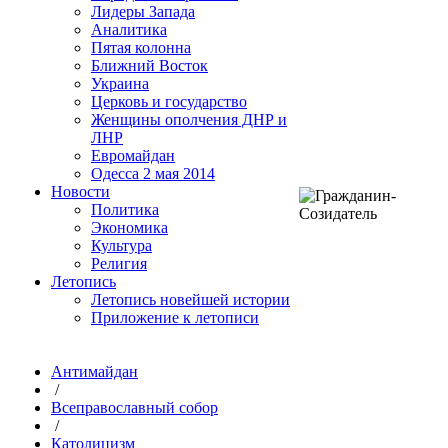
Лидеры Запада
Аналитика
Пятая колонна
Ближний Восток
Украина
Церковь и государство
Женщины ополчения ДНР и
ЛНР
Евромайдан
Одесса 2 мая 2014
Новости
Политика
Экономика
Культура
Религия
Летопись
Летопись новейшей истории
Приложение к летописи
Антимайдан
/
Всеправославный собор
/
Католицизм