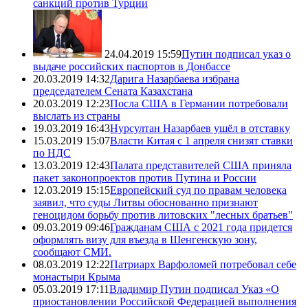
санкций против Турции
24.04.2019 15:59
Путин подписал указ о
выдаче российских паспортов в Донбассе
20.03.2019 14:32
Дарига Назарбаева избрана
председателем Сената Казахстана
20.03.2019 12:23
Посла США в Германии потребовали
выслать из страны
19.03.2019 16:43
Нурсултан Назарбаев ушёл в отставку
15.03.2019 15:07
Власти Китая с 1 апреля снизят ставки
по НДС
13.03.2019 12:43
Палата представителей США приняла
пакет законопроектов против Путина и России
12.03.2019 15:15
Европейский суд по правам человека
заявил, что суды Литвы обоснованно признают
геноцидом борьбу против литовских "лесных братьев"
09.03.2019 09:46
Гражданам США с 2021 года придется
оформлять визу для въезда в Шенгенскую зону,
сообщают СМИ.
08.03.2019 12:22
Патриарх Варфоломей потребовал себе
монастыри Крыма
05.03.2019 17:11
Владимир Путин подписал Указ «О
приостановлении Российской Федерацией выполнения