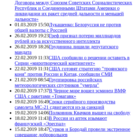
Договора между Союзом Советских Социалистических
Республик и Соединенными Штатами Америки о
ликвидации их ракет средней дальности и меньшей
дальности»
01.03.2019 15:50
Лукашенко: Белоруссия не против
общей валюты с Россией
26.02.2019 19:23
Греф признал потерю миллиардов
рублей из-за искусственного интеллекта
26.02.2019 18:26
Грудинина лишили депутатского
мандата
22.02.2019 11:33
США сообщили о решении оставить в
Сирии «миротворческий контингент»
22.02.2019 11:31
США готовят стратегию "троянского
коня" против России и Китая, сообщили СМИ
21.02.2019 08:54
Группировка российских
метеорологических спутников "умерла"
20.02.2019 17:37
В Черное море вошел эсминец ВМФ
США с ракетами «Томагавк»
19.02.2019 16:49
Сроки серийного производства
самолета МС-21 сдвигаются из-за санкций
19.02.2019 14:06
Полковник Квачков вышел на свободу
18.02.2019 11:43
В России из аптек изымают
французский «Эреспал»
15.02.2019 18:47
Сурков и Бородай провели экстренное
совещание добровольцев