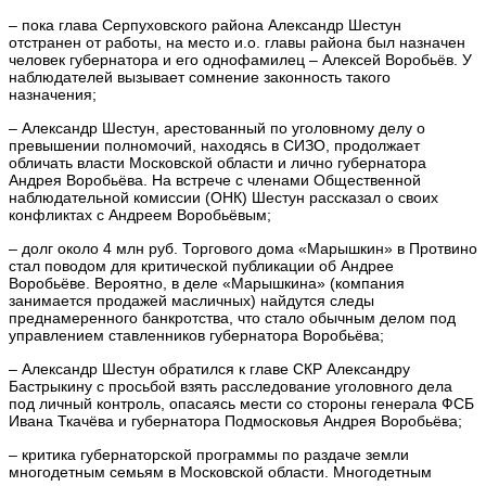
– пока глава Серпуховского района Александр Шестун
отстранен от работы, на место и.о. главы района был назначен
человек губернатора и его однофамилец – Алексей Воробьёв. У
наблюдателей вызывает сомнение законность такого
назначения;
– Александр Шестун, арестованный по уголовному делу о
превышении полномочий, находясь в СИЗО, продолжает
обличать власти Московской области и лично губернатора
Андрея Воробьёва. На встрече с членами Общественной
наблюдательной комиссии (ОНК) Шестун рассказал о своих
конфликтах с Андреем Воробьёвым;
– долг около 4 млн руб. Торгового дома «Марышкин» в Протвино
стал поводом для критической публикации об Андрее
Воробьёве. Вероятно, в деле «Марышкина» (компания
занимается продажей масличных) найдутся следы
преднамеренного банкротства, что стало обычным делом под
управлением ставленников губернатора Воробьёва;
– Александр Шестун обратился к главе СКР Александру
Бастрыкину с просьбой взять расследование уголовного дела
под личный контроль, опасаясь мести со стороны генерала ФСБ
Ивана Ткачёва и губернатора Подмосковья Андрея Воробьёва;
– критика губернаторской программы по раздаче земли
многодетным семьям в Московской области. Многодетным