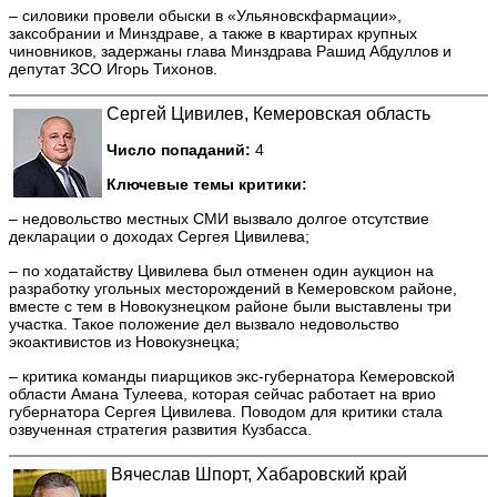
– силовики провели обыски в «Ульяновскфармации»,
заксобрании и Минздраве, а также в квартирах крупных
чиновников, задержаны глава Минздрава Рашид Абдуллов и
депутат ЗСО Игорь Тихонов.
Сергей Цивилев, Кемеровская область
Число попаданий:
4
Ключевые темы критики:
– недовольство местных СМИ вызвало долгое отсутствие
декларации о доходах Сергея Цивилева;
– по ходатайству Цивилева был отменен один аукцион на
разработку угольных месторождений в Кемеровском районе,
вместе с тем в Новокузнецком районе были выставлены три
участка. Такое положение дел вызвало недовольство
экоактивистов из Новокузнецка;
– критика команды пиарщиков экс-губернатора Кемеровской
области Амана Тулеева, которая сейчас работает на врио
губернатора Сергея Цивилева. Поводом для критики стала
озвученная стратегия развития Кузбасса.
Вячеслав Шпорт, Хабаровский край