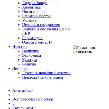
Лидеры Запада
Аналитика
Пятая колонна
Ближний Восток
Украина
Церковь и государство
Женщины ополчения ДНР и
ЛНР
Евромайдан
Одесса 2 мая 2014
Новости
Политика
Экономика
Культура
Религия
Летопись
Летопись новейшей истории
Приложение к летописи
Антимайдан
/
Всеправославный собор
/
Католицизм