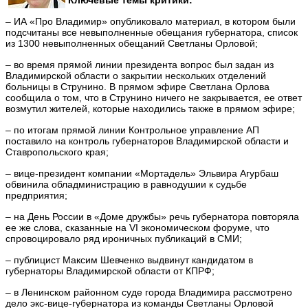
– ИА «Про Владимир» опубликовало материал, в котором были
подсчитаны все невыполненные обещания губернатора, список
из 1300 невыполненных обещаний Светланы Орловой;
– во время прямой линии президента вопрос был задан из
Владимирской области о закрытии нескольких отделений
больницы в Струнино. В прямом эфире Светлана Орлова
сообщила о том, что в Струнино ничего не закрывается, ее ответ
возмутил жителей, которые находились также в прямом эфире;
– по итогам прямой линии Контрольное управление АП
поставило на контроль губернаторов Владимирской области и
Ставропольского края;
– вице-президент компании «Мортадель» Эльвира Агурбаш
обвинила обладминистрацию в равнодушии к судьбе
предприятия;
– на День России в «Доме дружбы» речь губернатора повторяла
ее же слова, сказанные на VI экономическом форуме, что
спровоцировало ряд ироничных публикаций в СМИ;
– публицист Максим Шевченко выдвинут кандидатом в
губернаторы Владимирской области от КПРФ;
– в Ленинском районном суде города Владимира рассмотрено
дело экс-вице-губернатора из команды Светланы Орловой