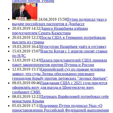
санкций против Турции
24.04.2019 15:59
Путин подписал указ о
выдаче российских паспортов в Донбассе
20.03.2019 14:32
Дарига Назарбаева избрана
председателем Сената Казахстана
20.03.2019 12:23
Посла США в Германии потребовали
выслать из страны
19.03.2019 16:43
Нурсултан Назарбаев ушёл в отставку
15.03.2019 15:07
Власти Китая с 1 апреля снизят ставки
по НДС
13.03.2019 12:43
Палата представителей США приняла
пакет законопроектов против Путина и России
12.03.2019 15:15
Европейский суд по правам человека
заявил, что суды Литвы обоснованно признают
геноцидом борьбу против литовских "лесных братьев"
09.03.2019 09:46
Гражданам США с 2021 года придется
оформлять визу для въезда в Шенгенскую зону,
сообщают СМИ.
08.03.2019 12:22
Патриарх Варфоломей потребовал себе
монастыри Крыма
05.03.2019 17:11
Владимир Путин подписал Указ «О
приостановлении Российской Федерацией выполнения