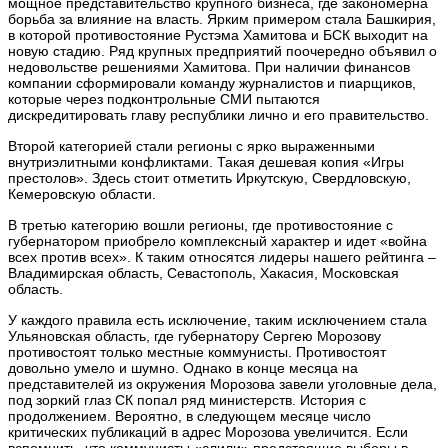
мощное представительство крупного бизнеса, где закономерна
борьба за влияние на власть. Ярким примером стала Башкирия,
в которой противостояние Рустэма Хамитова и БСК выходит на
новую стадию. Ряд крупных предприятий поочередно объявил о
недовольстве решениями Хамитова. При наличии финансов
компании сформировали команду журналистов и пиарщиков,
которые через подконтрольные СМИ пытаются
дискредитировать главу республики лично и его правительство.
Второй категорией стали регионы с ярко выраженными
внутриэлитными конфликтами. Такая дешевая копия «Игры
престолов». Здесь стоит отметить Иркутскую, Свердловскую,
Кемеровскую области.
В третью категорию вошли регионы, где противостояние с
губернатором приобрело комплексный характер и идет «война
всех против всех». К таким относятся лидеры нашего рейтинга –
Владимирская область, Севастополь, Хакасия, Московская
область.
У каждого правила есть исключение, таким исключением стала
Ульяновская область, где губернатору Сергею Морозову
противостоят только местные коммунисты. Противостоят
довольно умело и шумно. Однако в конце месяца на
представителей из окружения Морозова завели уголовные дела,
под зоркий глаз СК попал ряд министерств. История с
продолжением. Вероятно, в следующем месяце число
критических публикаций в адрес Морозова увеличится. Если
вспомнить, что коммунисты «слили» предстоящие выборы в