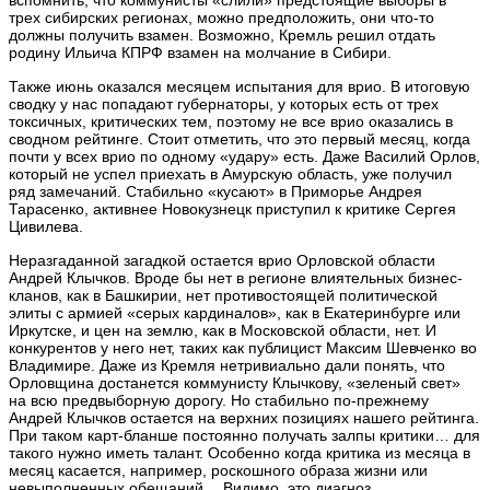
трех сибирских регионах, можно предположить, они что-то
должны получить взамен. Возможно, Кремль решил отдать
родину Ильича КПРФ взамен на молчание в Сибири.
Также июнь оказался месяцем испытания для врио. В итоговую
сводку у нас попадают губернаторы, у которых есть от трех
токсичных, критических тем, поэтому не все врио оказались в
сводном рейтинге. Стоит отметить, что это первый месяц, когда
почти у всех врио по одному «удару» есть. Даже Василий Орлов,
который не успел приехать в Амурскую область, уже получил
ряд замечаний. Стабильно «кусают» в Приморье Андрея
Тарасенко, активнее Новокузнецк приступил к критике Сергея
Цивилева.
Неразгаданной загадкой остается врио Орловской области
Андрей Клычков. Вроде бы нет в регионе влиятельных бизнес-
кланов, как в Башкирии, нет противостоящей политической
элиты с армией «серых кардиналов», как в Екатеринбурге или
Иркутске, и цен на землю, как в Московской области, нет. И
конкурентов у него нет, таких как публицист Максим Шевченко во
Владимире. Даже из Кремля нетривиально дали понять, что
Орловщина достанется коммунисту Клычкову, «зеленый свет»
на всю предвыборную дорогу. Но стабильно по-прежнему
Андрей Клычков остается на верхних позициях нашего рейтинга.
При таком карт-бланше постоянно получать залпы критики… для
такого нужно иметь талант. Особенно когда критика из месяца в
месяц касается, например, роскошного образа жизни или
невыполненных обещаний… Видимо, это диагноз.