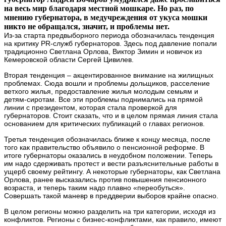
на весь мир благодаря местной мошкаре. Но раз, по
мнению губернатора, в медучреждения от укуса мошки
никто не обращался, значит, и проблемы нет.
Из-за старта предвыборного периода обозначилась тенденция
на критику PR-служб губернаторов. Здесь под давление попали
традиционно Светлана Орлова, Виктор Зимин и новичок из
Кемеровской области Сергей Цивилев.
Вторая тенденция – акцентированное внимание на жилищных
проблемах. Сюда вошли и проблемы дольщиков, расселение
ветхого жилья, предоставление жилья молодым семьям и
детям-сиротам. Все эти проблемы поднимались на прямой
линии с президентом, которая стала проверкой для
губернаторов. Стоит сказать, что и в целом прямая линия стала
основанием для критических публикаций о главах регионов.
Третья тенденция обозначилась ближе к концу месяца, после
того как правительство объявило о пенсионной реформе. В
итоге губернаторы оказались в неудобном положении. Теперь
им надо сдерживать протест и вести разъяснительные работы в
ущерб своему рейтингу. А некоторые губернаторы, как Светлана
Орлова, ранее высказались против повышения пенсионного
возраста, и теперь таким надо плавно «переобуться».
Совершать такой маневр в преддверии выборов крайне опасно.
В целом регионы можно разделить на три категории, исходя из
конфликтов. Регионы с бизнес-конфликтами, как правило, имеют