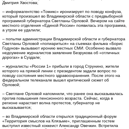
Дмитрия Хвостова;
– информагентство «Томикс» иронизирует по поводу конфуза,
который произошел во Владимирской области с предвыборной
программой губернатора Светланы Орловой. Вечером на сайте
местного отделения «Единой России» появилась эта программа,
а утром ее удалили;
– попытки администрации Владимирской области и губернатора
Светланы Орловой «попиариться» на съемках фильма «Борис
Годунов» вызывают иронию местных СМИ. Особенно вызвало
недоумение журналистов заявление Безрукова об «отличных
дорогах» в Суздале;
– журналисты «России 1» прибыли в город Струнино, жители
которого на прямой линии с президентом задали вопрос по
поводу состояния местного здравоохранения. После этого на
федеральном телеканале вышел критический сюжет об
Орловой;
– Светлане Орловой напомнили, что ранее она высказывалась
против повышения пенсионного возраста. Сейчас, когда в
регионе нарастает волна протестов, губернатор не
высказывается;
– во Владимирской области открылся традиционный форум
«Территория смыслов на Клязьме», приглашенным гостем
выступил известный хоккеист Александр Овечкин. Встретила