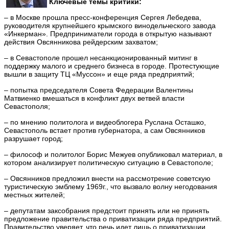
Ключевые темы критики:
– в Москве прошла пресс-конференция Сергея Лебедева,
руководителя крупнейшего крымского винодельческого завода
«Инкерман». Предприниматели города в открытую называют
действия Овсянникова рейдерским захватом;
– в Севастополе прошел несанкционированный митинг в
поддержку малого и среднего бизнеса в городе. Протестующие
вышли в защиту ТЦ «Муссон» и еще ряда предприятий;
– попытка председателя Совета Федерации Валентины
Матвиенко вмешаться в конфликт двух ветвей власти
Севастополя;
– по мнению политолога и видеоблогера Руслана Осташко,
Севастополь встает против губернатора, а сам Овсянников
разрушает город;
– философ и политолог Борис Межуев опубликовал материал, в
котором анализирует политическую ситуацию в Севастополе;
– Овсянников предложил внести на рассмотрение советскую
туристическую эмблему 1969г., что вызвало волну негодования
местных жителей;
– депутатам заксобрания предстоит принять или не принять
предложение правительства о приватизации ряда предприятий.
Правительство уверяет, что речь идет лишь о приватизации.