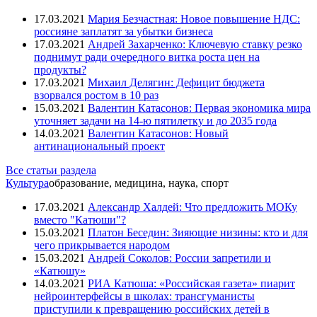
17.03.2021
Мария Безчастная: Новое повышение НДС:
россияне заплатят за убытки бизнеса
17.03.2021
Андрей Захарченко: Ключевую ставку резко
поднимут ради очередного витка роста цен на
продукты?
17.03.2021
Михаил Делягин: Дефицит бюджета
взорвался ростом в 10 раз
15.03.2021
Валентин Катасонов: Первая экономика мира
уточняет задачи на 14-ю пятилетку и до 2035 года
14.03.2021
Валентин Катасонов: Новый
антинациональный проект
Все статьи раздела
Культура
образование, медицина, наука, спорт
17.03.2021
Александр Халдей: Что предложить МОКу
вместо "Катюши"?
15.03.2021
Платон Беседин: Зияющие низины: кто и для
чего прикрывается народом
15.03.2021
Андрей Соколов: России запретили и
«Катюшу»
14.03.2021
РИА Катюша: «Российская газета» пиарит
нейроинтерфейсы в школах: трансгуманисты
приступили к превращению российских детей в