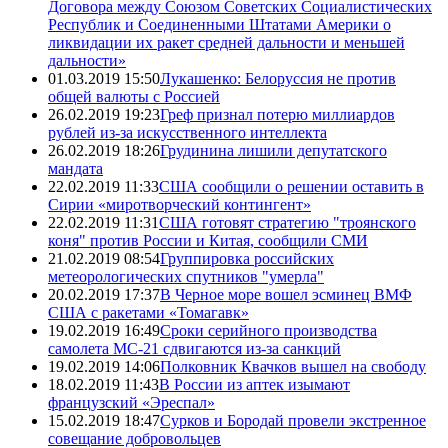
Договора между Союзом Советских Социалистических
Республик и Соединенными Штатами Америки о
ликвидации их ракет средней дальности и меньшей
дальности»
01.03.2019 15:50
Лукашенко: Белоруссия не против
общей валюты с Россией
26.02.2019 19:23
Греф признал потерю миллиардов
рублей из-за искусственного интеллекта
26.02.2019 18:26
Грудинина лишили депутатского
мандата
22.02.2019 11:33
США сообщили о решении оставить в
Сирии «миротворческий контингент»
22.02.2019 11:31
США готовят стратегию "троянского
коня" против России и Китая, сообщили СМИ
21.02.2019 08:54
Группировка российских
метеорологических спутников "умерла"
20.02.2019 17:37
В Черное море вошел эсминец ВМФ
США с ракетами «Томагавк»
19.02.2019 16:49
Сроки серийного производства
самолета МС-21 сдвигаются из-за санкций
19.02.2019 14:06
Полковник Квачков вышел на свободу
18.02.2019 11:43
В России из аптек изымают
французский «Эреспал»
15.02.2019 18:47
Сурков и Бородай провели экстренное
совещание добровольцев