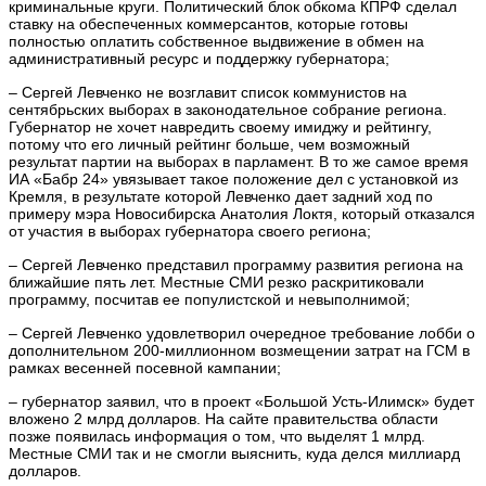
криминальные круги. Политический блок обкома КПРФ сделал
ставку на обеспеченных коммерсантов, которые готовы
полностью оплатить собственное выдвижение в обмен на
административный ресурс и поддержку губернатора;
– Сергей Левченко не возглавит список коммунистов на
сентябрьских выборах в законодательное собрание региона.
Губернатор не хочет навредить своему имиджу и рейтингу,
потому что его личный рейтинг больше, чем возможный
результат партии на выборах в парламент. В то же самое время
ИА «Бабр 24» увязывает такое положение дел с установкой из
Кремля, в результате которой Левченко дает задний ход по
примеру мэра Новосибирска Анатолия Локтя, который отказался
от участия в выборах губернатора своего региона;
– Сергей Левченко представил программу развития региона на
ближайшие пять лет. Местные СМИ резко раскритиковали
программу, посчитав ее популистской и невыполнимой;
– Сергей Левченко удовлетворил очередное требование лобби о
дополнительном 200-миллионном возмещении затрат на ГСМ в
рамках весенней посевной кампании;
– губернатор заявил, что в проект «Большой Усть-Илимск» будет
вложено 2 млрд долларов. На сайте правительства области
позже появилась информация о том, что выделят 1 млрд.
Местные СМИ так и не смогли выяснить, куда делся миллиард
долларов.