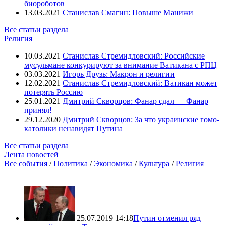
биороботов
13.03.2021
Станислав Смагин: Повыше Манижи
Все статьи раздела
Религия
10.03.2021
Станислав Стремидловский: Российские
мусульмане конкурируют за внимание Ватикана с РПЦ
03.03.2021
Игорь Друзь: Макрон и религии
12.02.2021
Станислав Стремидловский: Ватикан может
потерять Россию
25.01.2021
Дмитрий Скворцов: Фанар сдал — Фанар
принял!
29.12.2020
Дмитрий Скворцов: За что украинские гомо-
католики ненавидят Путина
Все статьи раздела
Лента новостей
Все события
/
Политика
/
Экономика
/
Культура
/
Религия
25.07.2019 14:18
Путин отменил ряд