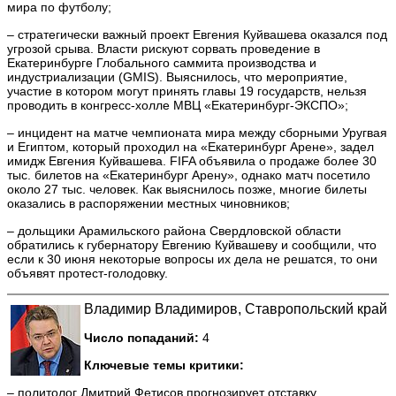
мира по футболу;
– стратегически важный проект Евгения Куйвашева оказался под
угрозой срыва. Власти рискуют сорвать проведение в
Екатеринбурге Глобального саммита производства и
индустриализации (GMIS). Выяснилось, что мероприятие,
участие в котором могут принять главы 19 государств, нельзя
проводить в конгресс-холле МВЦ «Екатеринбург-ЭКСПО»;
– инцидент на матче чемпионата мира между сборными Уругвая
и Египтом, который проходил на «Екатеринбург Арене», задел
имидж Евгения Куйвашева. FIFA объявила о продаже более 30
тыс. билетов на «Екатеринбург Арену», однако матч посетило
около 27 тыс. человек. Как выяснилось позже, многие билеты
оказались в распоряжении местных чиновников;
– дольщики Арамильского района Свердловской области
обратились к губернатору Евгению Куйвашеву и сообщили, что
если к 30 июня некоторые вопросы их дела не решатся, то они
объявят протест-голодовку.
Владимир Владимиров, Ставропольский край
Число попаданий:
4
Ключевые темы критики:
– политолог Дмитрий Фетисов прогнозирует отставку