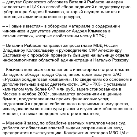
– депутат Орловского облсовета Виталий Рыбаков намерен
жаловаться в ЦИК на способ сбора подписей в поддержку врио
губернатора Андрея Клычкова, который осуществляется с
помощью административного ресурса;
– «Новые известия» в обзорном материале о содержании
чиновников и депутатов упрекают Андрея Клычкова в
«излишествах», которые свойственны члену КПРФ;
– Виталий Рыбаков направил запросы главе МВД России
Владимиру Колокольцеву и руководителю СКР Александру
Бастрыкину с просьбой проверить бывшую начальницу отдела
информполитики областной администрации Наталью Рожкову;
– Клычков подписал соглашение с инвестором о строительстве
Западного обхода города Орла, инвестором выступит ЗАО
«Русская холдинговая компания». По сведениям об основном и
дополнительных видах деятельности, ЗАО «РХК» с уставным
капиталом чуть более 647 млн руб., зарегистрированное в
Москве в ноябре 2002г., занимается вложениями в ценные
бумаги, предоставлением прочих финансовых услуг,
подготовкой к продаже собственного недвижимого имущества,
исследованием конъюнктуры рынка и изучением общественного
мнения, но никак не дорожным строительством;
– Мценский завод по обработке цветных металлов через суд
добился от областных властей выдачи разрешения на ввод
предприятия в эксплуатацию. Конфликт инвесторов МЗОЦМ с