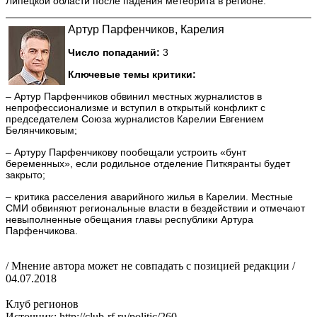
Липецкой области после падения метеорита в регионе.
Артур Парфенчиков, Карелия
Число попаданий:
3
Ключевые темы критики:
– Артур Парфенчиков обвинил местных журналистов в
непрофессионализме и вступил в открытый конфликт с
председателем Союза журналистов Карелии Евгением
Белянчиковым;
– Артуру Парфенчикову пообещали устроить «бунт
беременных», если родильное отделение Питкяранты будет
закрыто;
– критика расселения аварийного жилья в Карелии. Местные
СМИ обвиняют региональные власти в бездействии и отмечают
невыполненные обещания главы республики Артура
Парфенчикова.
/ Мнение автора может не совпадать с позицией редакции /
04.07.2018
Клуб регионов
Источник: http://club-rf.ru/politic/260