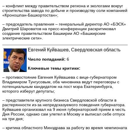
– конфликт между правительством региона и экологами вокруг
строительства завода по добыче и производству соли компанией
«Кроношпан-Башкортостан»;
– председатель правления – генеральный директор АО «БЭСК»
Дмитрий Шароватов на пресс-конференции раскритиковал
создание правительством Башкирии АО «Башкирские
электрические сети».
Евгений Куйвашев, Свердловская область
Число попаданий:
6
Ключевые темы критики:
– противостояние Евгения Куйвашева с вице-губернатором
Владимиром Тунгусовым, оба чиновника ведут переговоры с
потенциальным кандидатом на пост мэра Екатеринбурга,
которого изберут депутаты;
– представители крупного бизнеса Свердловской области в
растерянности из-за непредсказуемого поведения губернатора.
Куйвашев организовал на 9 июня губернаторский прием в честь
Дня России, однако сам улетел в Москву и выписал себе отпуск
на три дня;
– критика областного Минздрава за работу во время чемпионата