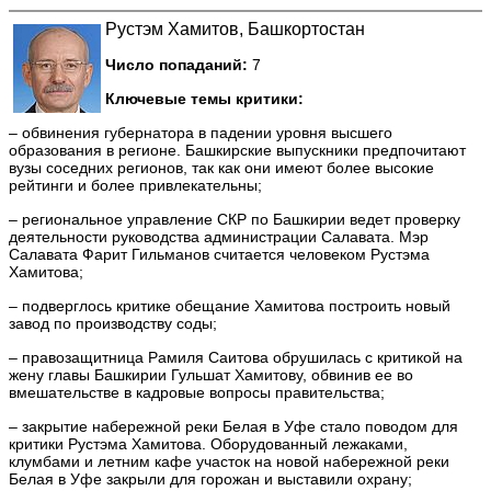
Рустэм Хамитов, Башкортостан
Число попаданий:
7
Ключевые темы критики:
– обвинения губернатора в падении уровня высшего
образования в регионе. Башкирские выпускники предпочитают
вузы соседних регионов, так как они имеют более высокие
рейтинги и более привлекательны;
– региональное управление СКР по Башкирии ведет проверку
деятельности руководства администрации Салавата. Мэр
Салавата Фарит Гильманов считается человеком Рустэма
Хамитова;
– подверглось критике обещание Хамитова построить новый
завод по производству соды;
– правозащитница Рамиля Саитова обрушилась с критикой на
жену главы Башкирии Гульшат Хамитову, обвинив ее во
вмешательстве в кадровые вопросы правительства;
– закрытие набережной реки Белая в Уфе стало поводом для
критики Рустэма Хамитова. Оборудованный лежаками,
клумбами и летним кафе участок на новой набережной реки
Белая в Уфе закрыли для горожан и выставили охрану;