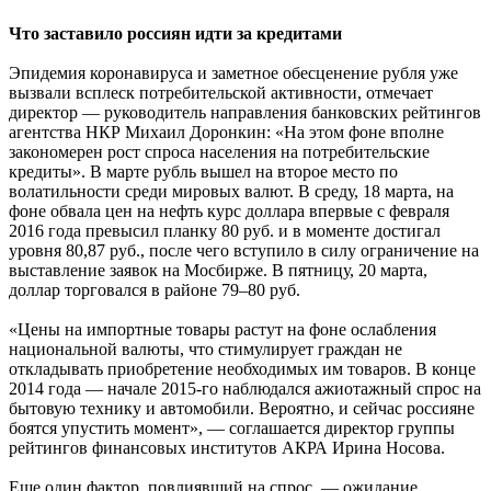
Что заставило россиян идти за кредитами
Эпидемия коронавируса и заметное обесценение рубля уже
вызвали всплеск потребительской активности, отмечает
директор — руководитель направления банковских рейтингов
агентства НКР Михаил Доронкин: «На этом фоне вполне
закономерен рост спроса населения на потребительские
кредиты». В марте рубль вышел на второе место по
волатильности среди мировых валют. В среду, 18 марта, на
фоне обвала цен на нефть курс доллара впервые с февраля
2016 года превысил планку 80 руб. и в моменте достигал
уровня 80,87 руб., после чего вступило в силу ограничение на
выставление заявок на Мосбирже. В пятницу, 20 марта,
доллар торговался в районе 79–80 руб.
«Цены на импортные товары растут на фоне ослабления
национальной валюты, что стимулирует граждан не
откладывать приобретение необходимых им товаров. В конце
2014 года — начале 2015-го наблюдался ажиотажный спрос на
бытовую технику и автомобили. Вероятно, и сейчас россияне
боятся упустить момент», — соглашается директор группы
рейтингов финансовых институтов АКРА Ирина Носова.
Еще один фактор, повлиявший на спрос, — ожидание