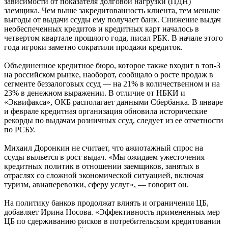
зависимости от показателя долговой нагрузки (ПДН)
заемщика. Чем выше закредитованность клиента, тем меньше
выгоды от выдачи ссуды ему получает банк. Снижение выдач
необеспеченных кредитов и кредитных карт началось в
четвертом квартале прошлого года, писал РБК. В начале этого
года игроки заметно сократили продажи кредиток.
Объединенное кредитное бюро, которое также входит в топ-3
на российском рынке, наоборот, сообщало о росте продаж в
сегменте беззалоговых ссуд — на 21% в количественном и на
23% в денежном выражении. В отличие от НБКИ и
«Эквифакса», ОКБ располагает данными Сбербанка. В январе
и феврале кредитная организация обновила исторические
рекорды по выдачам розничных ссуд, следует из ее отчетности
по РСБУ.
Михаил Доронкин не считает, что ажиотажный спрос на
ссуды выльется в рост выдач. «Мы ожидаем ужесточения
кредитных политик в отношении заемщиков, занятых в
отраслях со сложной экономической ситуацией, включая
туризм, авиаперевозки, сферу услуг», — говорит он.
На политику банков продолжат влиять и ограничения ЦБ,
добавляет Ирина Носова. «Эффективность примененных мер
ЦБ по сдерживанию рисков в потребительском кредитовании