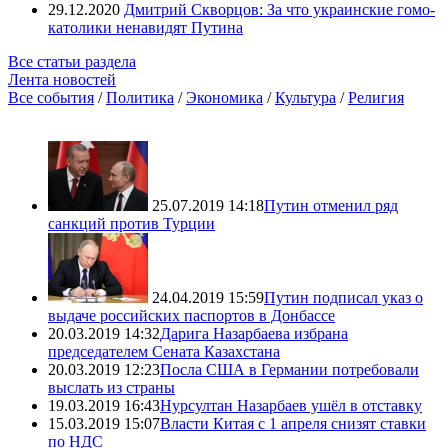
29.12.2020
Дмитрий Скворцов: За что украинские гомо-
католики ненавидят Путина
Все статьи раздела
Лента новостей
Все события
/
Политика
/
Экономика
/
Культура
/
Религия
25.07.2019 14:18
Путин отменил ряд
санкций против Турции
24.04.2019 15:59
Путин подписал указ о
выдаче российских паспортов в Донбассе
20.03.2019 14:32
Дарига Назарбаева избрана
председателем Сената Казахстана
20.03.2019 12:23
Посла США в Германии потребовали
выслать из страны
19.03.2019 16:43
Нурсултан Назарбаев ушёл в отставку
15.03.2019 15:07
Власти Китая с 1 апреля снизят ставки
по НДС