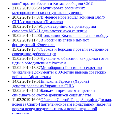
коня" против России и Китая, сообщили СМИ
21.02.2019 08:54
Группировка российских
метеорологических спутников "умерла"
20.02.2019 17:37
В Черное море вошел эсминец ВМФ
США с ракетами «Томагавк»
19.02.2019 16:49
Сроки серийного производства
самолета МС-21 сдвигаются из-за санкций
19.02.2019 14:06
Полковник Квачков вышел на свободу
18.02.2019 11:43
В России из аптек изымают
французский «Эреспал»
15.02.2019 18:47
Сурков и Бородай провели экстренное
совещание добровольцев
15.02.2019 15:04
Лукашенко объяснил, как далеко готов
идти в объединении с Россией
15.02.2019 13:37
Минобороны России рассекретило
уникальные документы к 30-летию вывода советских
войск из Афганистана
14.02.2019 19:51
Епископа Гедеона (Харона)
депортировали из Украины в США
12.02.2019 15:15
Банкам и приставам запретили
списывать со счетов должников соцвыплаты
11.02.2019 16:06
Обители Святой Горы, Зограф и Дохиар,
вслед за Свято-Пантелеимоновым монастырём, закрыли
ворота перед представителями новой церковной
структуры.