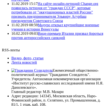
11.02.2019 15:17
На сайте онлайн-петиций Change.org
появилась петиция от "граждан СССР", которые
потребовали от "оккупационных властей России"
признать предпринимателя Эльвиру Агурбаш
президентом Советского Союза
11.02.2019 08:59
Мадуро открыл крупнейшие военные
учения в истории Венесуэлы
10.02.2019 09:03
Вице-премьер Италии призвал бороться
против антироссийских санкций
RSS-ленты
Видео, фото, статьи
Лента новостей
Ежемесячный общественно-
политический журнал "Гражданин Созидатель".
Учредитель: Автономная некоммерческая организация
«Институт русско-славянских исследований имени Н.Я.
Данилевского».
Главный редактор: М.В. Мазари
Адрес редакции: 143345, Московская область, Наро-
Фоминский район, п. Селятино, ул. Промышленная, д.
81/1, 1 этаж, каб. 108.