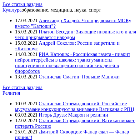
Все статьи раздела
Культура
образование, медицина, наука, спорт
17.03.2021
Александр Халдей: Что предложить МОКу
вместо "Катюши"?
15.03.2021
Платон Беседин: Зияющие низины: кто и для
чего прикрывается народом
15.03.2021
Андрей Соколов: России запретили и
«Катюшу»
14.03.2021
РИА Катюша: «Российская газета» пиарит
нейроинтерфейсы в школах: трансгуманисты
приступили к превращению российских детей в
биороботов
13.03.2021
Станислав Смагин: Повыше Манижи
Все статьи раздела
Религия
10.03.2021
Станислав Стремидловский: Российские
мусульмане конкурируют за внимание Ватикана с РПЦ
03.03.2021
Игорь Друзь: Макрон и религии
12.02.2021
Станислав Стремидловский: Ватикан может
потерять Россию
25.01.2021
Дмитрий Скворцов: Фанар сдал — Фанар
принял!