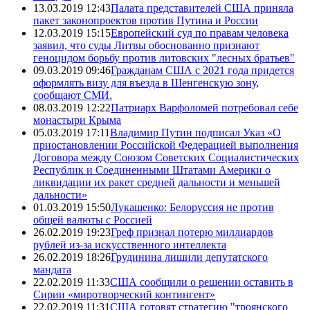
13.03.2019 12:43
Палата представителей США приняла
пакет законопроектов против Путина и России
12.03.2019 15:15
Европейский суд по правам человека
заявил, что суды Литвы обоснованно признают
геноцидом борьбу против литовских "лесных братьев"
09.03.2019 09:46
Гражданам США с 2021 года придется
оформлять визу для въезда в Шенгенскую зону,
сообщают СМИ.
08.03.2019 12:22
Патриарх Варфоломей потребовал себе
монастыри Крыма
05.03.2019 17:11
Владимир Путин подписал Указ «О
приостановлении Российской Федерацией выполнения
Договора между Союзом Советских Социалистических
Республик и Соединенными Штатами Америки о
ликвидации их ракет средней дальности и меньшей
дальности»
01.03.2019 15:50
Лукашенко: Белоруссия не против
общей валюты с Россией
26.02.2019 19:23
Греф признал потерю миллиардов
рублей из-за искусственного интеллекта
26.02.2019 18:26
Грудинина лишили депутатского
мандата
22.02.2019 11:33
США сообщили о решении оставить в
Сирии «миротворческий контингент»
22.02.2019 11:31
США готовят стратегию "троянского