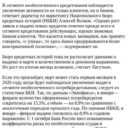
В сегменте необеспеченного кредитования наблюдается
увеличение активности не только клиентов, но и банков,
отмечает директор по маркетингу Национального бюро
кредитных историй (НБКИ) Алексей Волков. «Однако рост
заявок и выдачи новых кредитов отмечен прежде всего в
сегменте кредитования действующих, хорошо знакомых
банкам клиентов. Что касается новых заемщиков, как принято
говорить, «с улицы», то здесь банки придерживаются более
консервативной политики», — подчеркивает он.
Бюро кредитных историй пока не располагает данными о
выдачах в марте в количественном и денежном выражении.
Но рост по итогам месяца возможен, считает Лагуткин.
Если это произойдет, март может стать первым месяцем в
2020 году, когда будет наблюдаться увеличение выдач в
сегменте необеспеченного потребкредитования, следует из
статистики БКИ. Так, по данным «Эквифакса», в январе—
феврале количество оформленных потребкредитов
сократилось на 15,5%, а объем — на 8,9% по сравнению с
аналогичным периодом прошлого года. По оценкам НБКИ, в
январе—феврале выдачи снизились на 8,9% в годовом
выражении. С 1 октября Банк России ввел повышенные
коэффициенты риска по необеспеченным ссудам в