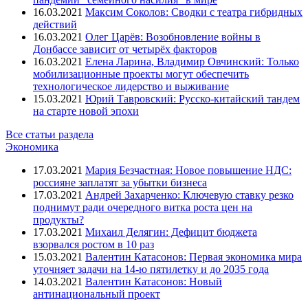
16.03.2021
Максим Соколов: Сводки с театра гибридных
действий
16.03.2021
Олег Царёв: Возобновление войны в
Донбассе зависит от четырёх факторов
16.03.2021
Елена Ларина, Владимир Овчинский: Только
мобилизационные проекты могут обеспечить
технологическое лидерство и выживание
15.03.2021
Юрий Тавровский: Русско-китайский тандем
на старте новой эпохи
Все статьи раздела
Экономика
17.03.2021
Мария Безчастная: Новое повышение НДС:
россияне заплатят за убытки бизнеса
17.03.2021
Андрей Захарченко: Ключевую ставку резко
поднимут ради очередного витка роста цен на
продукты?
17.03.2021
Михаил Делягин: Дефицит бюджета
взорвался ростом в 10 раз
15.03.2021
Валентин Катасонов: Первая экономика мира
уточняет задачи на 14-ю пятилетку и до 2035 года
14.03.2021
Валентин Катасонов: Новый
антинациональный проект