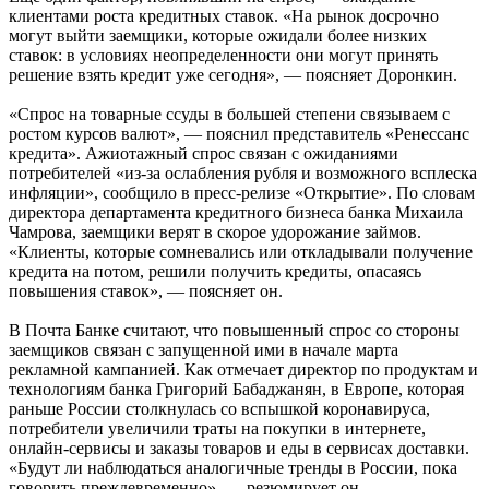
клиентами роста кредитных ставок. «На рынок досрочно
могут выйти заемщики, которые ожидали более низких
ставок: в условиях неопределенности они могут принять
решение взять кредит уже сегодня», — поясняет Доронкин.
«Спрос на товарные ссуды в большей степени связываем с
ростом курсов валют», — пояснил представитель «Ренессанс
кредита». Ажиотажный спрос связан с ожиданиями
потребителей «из-за ослабления рубля и возможного всплеска
инфляции», сообщило в пресс-релизе «Открытие». По словам
директора департамента кредитного бизнеса банка Михаила
Чамрова, заемщики верят в скорое удорожание займов.
«Клиенты, которые сомневались или откладывали получение
кредита на потом, решили получить кредиты, опасаясь
повышения ставок», — поясняет он.
В Почта Банке считают, что повышенный спрос со стороны
заемщиков связан с запущенной ими в начале марта
рекламной кампанией. Как отмечает директор по продуктам и
технологиям банка Григорий Бабаджанян, в Европе, которая
раньше России столкнулась со вспышкой коронавируса,
потребители увеличили траты на покупки в интернете,
онлайн-сервисы и заказы товаров и еды в сервисах доставки.
«Будут ли наблюдаться аналогичные тренды в России, пока
говорить преждевременно», — резюмирует он.