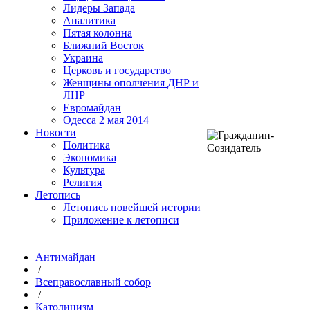
Лидеры Запада
Аналитика
Пятая колонна
Ближний Восток
Украина
Церковь и государство
Женщины ополчения ДНР и
ЛНР
Евромайдан
Одесса 2 мая 2014
Новости
Политика
Экономика
Культура
Религия
Летопись
Летопись новейшей истории
Приложение к летописи
Антимайдан
/
Всеправославный собор
/
Католицизм