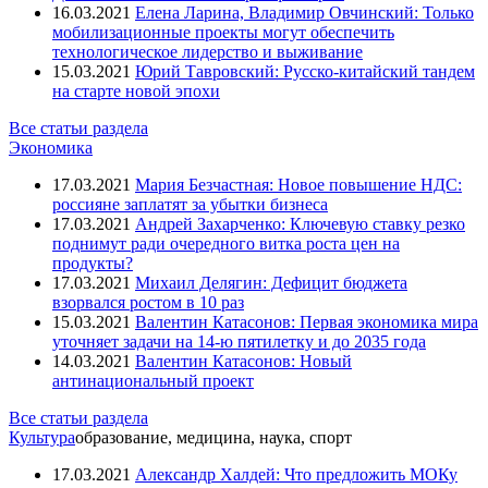
16.03.2021
Елена Ларина, Владимир Овчинский: Только
мобилизационные проекты могут обеспечить
технологическое лидерство и выживание
15.03.2021
Юрий Тавровский: Русско-китайский тандем
на старте новой эпохи
Все статьи раздела
Экономика
17.03.2021
Мария Безчастная: Новое повышение НДС:
россияне заплатят за убытки бизнеса
17.03.2021
Андрей Захарченко: Ключевую ставку резко
поднимут ради очередного витка роста цен на
продукты?
17.03.2021
Михаил Делягин: Дефицит бюджета
взорвался ростом в 10 раз
15.03.2021
Валентин Катасонов: Первая экономика мира
уточняет задачи на 14-ю пятилетку и до 2035 года
14.03.2021
Валентин Катасонов: Новый
антинациональный проект
Все статьи раздела
Культура
образование, медицина, наука, спорт
17.03.2021
Александр Халдей: Что предложить МОКу