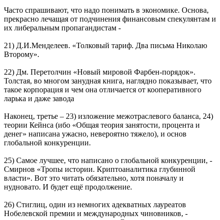
Часто спрашивают, что надо понимать в экономике. Основа,
прекрасно лечащая от подчинения финансовым спекулянтам и
их либеральным пропагандистам -
21) Д.И.Менделеев. «Толковый тариф. Два письма Николаю
Второму».
22) Дм. Перетолчин «Новый мировой Фарбен-порядок».
Толстая, во многом занудная книга, наглядно показывает, что
такое корпорация и чем она отличается от кооперативного
ларька и даже завода
Наконец, третье – 23) изложение межотраслевого баланса, 24)
теории Кейнса (ибо «Общая теория занятости, процента и
денег» написана ужасно, невероятно тяжело), и основ
глобальной конкуренции.
25) Самое лучшее, что написано о глобальной конкуренции, -
Смирнов «Тропы истории. Криптоаналитика глубинной
власти». Вот это читать обязательно, хотя поначалу и
нудновато. И будет ещё продолжение.
26) Стиглиц, один из немногих адекватных лауреатов
Нобелевской премии и международных чиновников, -