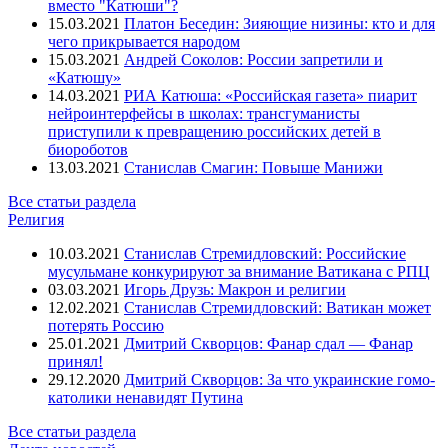
вместо "Катюши"?
15.03.2021
Платон Беседин: Зияющие низины: кто и для
чего прикрывается народом
15.03.2021
Андрей Соколов: России запретили и
«Катюшу»
14.03.2021
РИА Катюша: «Российская газета» пиарит
нейроинтерфейсы в школах: трансгуманисты
приступили к превращению российских детей в
биороботов
13.03.2021
Станислав Смагин: Повыше Манижи
Все статьи раздела
Религия
10.03.2021
Станислав Стремидловский: Российские
мусульмане конкурируют за внимание Ватикана с РПЦ
03.03.2021
Игорь Друзь: Макрон и религии
12.02.2021
Станислав Стремидловский: Ватикан может
потерять Россию
25.01.2021
Дмитрий Скворцов: Фанар сдал — Фанар
принял!
29.12.2020
Дмитрий Скворцов: За что украинские гомо-
католики ненавидят Путина
Все статьи раздела