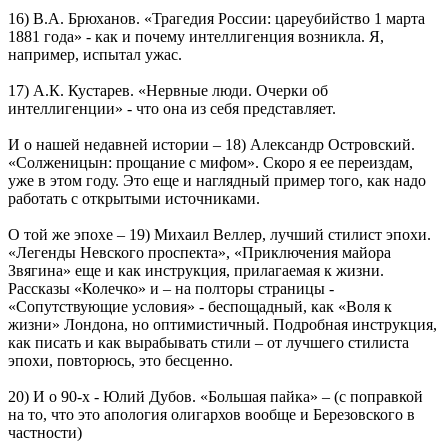
16) В.А. Брюханов. «Трагедия России: цареубийство 1 марта
1881 года» - как и почему интеллигенция возникла. Я,
например, испытал ужас.
17) А.К. Кустарев. «Нервные люди. Очерки об
интеллигенции» - что она из себя представляет.
И о нашей недавней истории – 18) Александр Островский.
«Солженицын: прощание с мифом». Скоро я ее переиздам,
уже в этом году. Это еще и наглядный пример того, как надо
работать с открытыми источниками.
О той же эпохе – 19) Михаил Веллер, лучший стилист эпохи.
«Легенды Невского проспекта», «Приключения майора
Звягина» еще и как инструкция, прилагаемая к жизни.
Рассказы «Колечко» и – на полторы страницы -
«Сопутствующие условия» - беспощадный, как «Воля к
жизни» Лондона, но оптимистичный. Подробная инструкция,
как писать и как вырабывать стили – от лучшего стилиста
эпохи, повторюсь, это бесценно.
20) И о 90-х - Юлий Дубов. «Большая пайка» – (с поправкой
на то, что это апология олигархов вообще и Березовского в
частности)