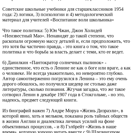
Советские школьные учебники для старшеклассников 1954
года: 2) логики, 3) психологии и 4) методологический
материал для учителей «Воспитание воли школьника»
Что такое политика: 5) Юн Чжан, Джон Холидей
«Неизвестный Мао». Ненавидят до такой степени, что
раскопали огромную массу деталей и, если предположить, что
это хотя бы частично правда, - это книга о том, что такое
политика и что борьба за власть делает с теми, кто ее ведет.
6) Данилкин «Пантократор солнечных пылинок» -
единственное, что есть о Ленине не как о боге или враге, а как
о человеке. Не всегда уважительно, но невероятно глубоко.
Автор самоотверженно погрузился в Ленина – это ему очень
дорого обошлось, но получился шедевр не столько даже
литературы, сколько познания. Жгучая загадка, что же такое
сотворил Ленин в декабре 1907 года в Стокгольме, - но это,
надеюсь, предмет следующей книги.
Из биографий важен 7) Андре Моруа «Жизнь Дизраэли», в
которой явно, хоть и мельком, показана роль тайных обществ
в жизни Англии и диалектика личных усилий на фоне
объективных процессов, - и 8) Гэлбрейт «Жизнь в наше
время», которую хорошо читать вместе с 9) Шлезингером