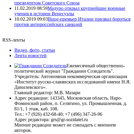
президентом Советского Союза
11.02.2019 08:59
Мадуро открыл крупнейшие военные
учения в истории Венесуэлы
10.02.2019 09:03
Вице-премьер Италии призвал бороться
против антироссийских санкций
RSS-ленты
Видео, фото, статьи
Лента новостей
Ежемесячный общественно-
политический журнал "Гражданин Созидатель".
Учредитель: Автономная некоммерческая организация
«Институт русско-славянских исследований имени Н.Я.
Данилевского».
Главный редактор: М.В. Мазари
Адрес редакции: 143345, Московская область, Наро-
Фоминский район, п. Селятино, ул. Промышленная, д.
81/1, 1 этаж, каб. 108.
Тел.: +7 (926) 432-68-40; +7 (496) 347-26-96
Адрес редактора: grs@gr-sozidatel.ru
Мнение редакции может не совпадать с мнением
авторов.