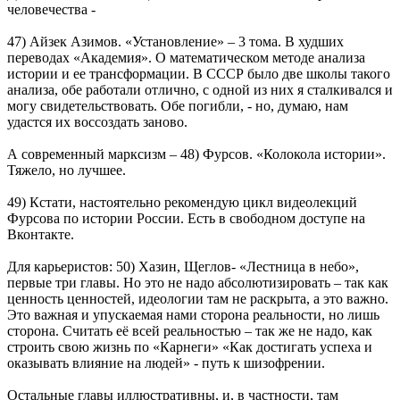
человечества -
47) Айзек Азимов. «Установление» – 3 тома. В худших
переводах «Академия». О математическом методе анализа
истории и ее трансформации. В СССР было две школы такого
анализа, обе работали отлично, с одной из них я сталкивался и
могу свидетельствовать. Обе погибли, - но, думаю, нам
удастся их воссоздать заново.
А современный марксизм – 48) Фурсов. «Колокола истории».
Тяжело, но лучшее.
49) Кстати, настоятельно рекомендую цикл видеолекций
Фурсова по истории России. Есть в свободном доступе на
Вконтакте.
Для карьеристов: 50) Хазин, Щеглов- «Лестница в небо»,
первые три главы. Но это не надо абсолютизировать – так как
ценность ценностей, идеологии там не раскрыта, а это важно.
Это важная и упускаемая нами сторона реальности, но лишь
сторона. Считать её всей реальностью – так же не надо, как
строить свою жизнь по «Карнеги» «Как достигать успеха и
оказывать влияние на людей» - путь к шизофрении.
Остальные главы иллюстративны, и, в частности, там