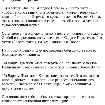
13) Алексей Иванов. «Сердце Пармы». «Золото бунта».
«Тобол: много званых» и вторая часть – «мало избранных» – 4
книги об истории Пермского края, а на деле о России. О том,
что мы должны понимать в себе – в легкой и занимательной
художественной форме.
Остальное у него спекулятивно, а вот это – основа и стержень.
Любой из 4 романов, но лучше всего «Сердце Пармы», на 2-м
месте «Золото бунта», на 3-м – дилогия о Тоболе.
Ну и о моих дедах и, думаю, прадедах большинства из вас –
биографические книги:
14) Вадим Туманов. «Всё потерять и вновь начать с мечты».
Великий человек великой эпохи – жив и сейчас, более 90 лет.
15) Варлам Шаламов «Колымские рассказы». Эти две книги
вполне достаточны для чтения о репрессиях сталинского
времени: Шаламов звал Солженицына «лакировщиком
действительности».
Для понимания себя, любимых, также крайне полезны две
книги об отечественной интеллигенции: