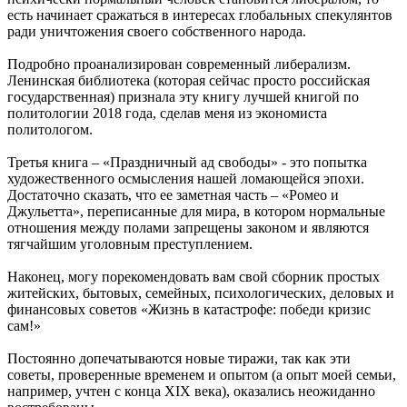
есть начинает сражаться в интересах глобальных спекулянтов
ради уничтожения своего собственного народа.
Подробно проанализирован современный либерализм.
Ленинская библиотека (которая сейчас просто российская
государственная) признала эту книгу лучшей книгой по
политологии 2018 года, сделав меня из экономиста
политологом.
Третья книга – «Праздничный ад свободы» - это попытка
художественного осмысления нашей ломающейся эпохи.
Достаточно сказать, что ее заметная часть – «Ромео и
Джульетта», переписанные для мира, в котором нормальные
отношения между полами запрещены законом и являются
тягчайшим уголовным преступлением.
Наконец, могу порекомендовать вам свой сборник простых
житейских, бытовых, семейных, психологических, деловых и
финансовых советов «Жизнь в катастрофе: победи кризис
сам!»
Постоянно допечатываются новые тиражи, так как эти
советы, проверенные временем и опытом (а опыт моей семьи,
например, учтен с конца ХIХ века), оказались неожиданно