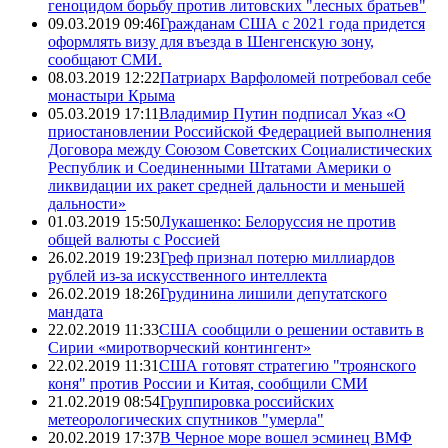
геноцидом борьбу против литовских "лесных братьев"
09.03.2019 09:46
Гражданам США с 2021 года придется
оформлять визу для въезда в Шенгенскую зону,
сообщают СМИ.
08.03.2019 12:22
Патриарх Варфоломей потребовал себе
монастыри Крыма
05.03.2019 17:11
Владимир Путин подписал Указ «О
приостановлении Российской Федерацией выполнения
Договора между Союзом Советских Социалистических
Республик и Соединенными Штатами Америки о
ликвидации их ракет средней дальности и меньшей
дальности»
01.03.2019 15:50
Лукашенко: Белоруссия не против
общей валюты с Россией
26.02.2019 19:23
Греф признал потерю миллиардов
рублей из-за искусственного интеллекта
26.02.2019 18:26
Грудинина лишили депутатского
мандата
22.02.2019 11:33
США сообщили о решении оставить в
Сирии «миротворческий контингент»
22.02.2019 11:31
США готовят стратегию "троянского
коня" против России и Китая, сообщили СМИ
21.02.2019 08:54
Группировка российских
метеорологических спутников "умерла"
20.02.2019 17:37
В Черное море вошел эсминец ВМФ