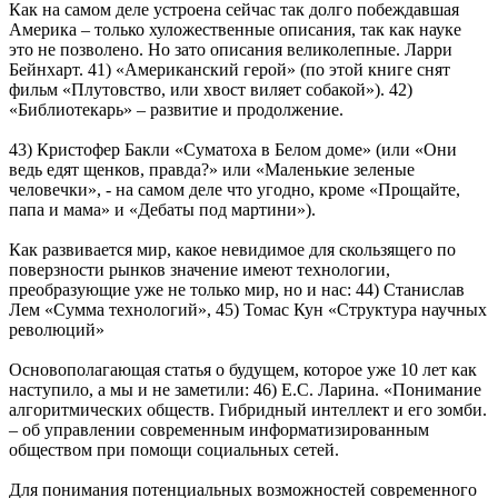
Как на самом деле устроена сейчас так долго побеждавшая
Америка – только хуложественные описания, так как науке
это не позволено. Но зато описания великолепные. Ларри
Бейнхарт. 41) «Американский герой» (по этой книге снят
фильм «Плутовство, или хвост виляет собакой»). 42)
«Библиотекарь» – развитие и продолжение.
43) Кристофер Бакли «Суматоха в Белом доме» (или «Они
ведь едят щенков, правда?» или «Маленькие зеленые
человечки», - на самом деле что угодно, кроме «Прощайте,
папа и мама» и «Дебаты под мартини»).
Как развивается мир, какое невидимое для скользящего по
поверзности рынков значение имеют технологии,
преобразующие уже не только мир, но и нас: 44) Станислав
Лем «Сумма технологий», 45) Томас Кун «Структура научных
революций»
Основополагающая статья о будущем, которое уже 10 лет как
наступило, а мы и не заметили: 46) Е.С. Ларина. «Понимание
алгоритмических обществ. Гибридный интеллект и его зомби.
– об управлении современным информатизированным
обществом при помощи социальных сетей.
Для понимания потенциальных возможностей современного