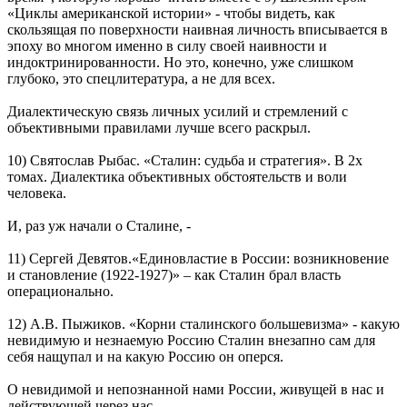
«Циклы американской истории» - чтобы видеть, как
скользящая по поверхности наивная личность вписывается в
эпоху во многом именно в силу своей наивности и
индоктринированности. Но это, конечно, уже слишком
глубоко, это спецлитература, а не для всех.
Диалектическую связь личных усилий и стремлений с
объективными правилами лучше всего раскрыл.
10) Святослав Рыбас. «Сталин: судьба и стратегия». В 2х
томах. Диалектика объективных обстоятельств и воли
человека.
И, раз уж начали о Сталине, -
11) Сергей Девятов.«Единовластие в России: возникновение
и становление (1922-1927)» – как Сталин брал власть
операционально.
12) А.В. Пыжиков. «Корни сталинского большевизма» - какую
невидимую и незнаемую Россию Сталин внезапно сам для
себя нащупал и на какую Россию он оперся.
О невидимой и непознанной нами России, живущей в нас и
действующей через нас, -