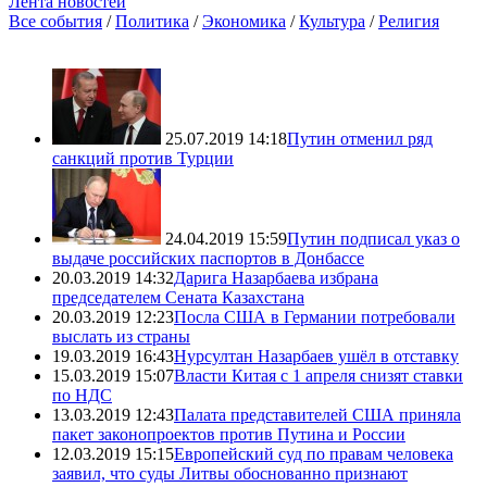
Лента новостей
Все события
/
Политика
/
Экономика
/
Культура
/
Религия
25.07.2019 14:18
Путин отменил ряд
санкций против Турции
24.04.2019 15:59
Путин подписал указ о
выдаче российских паспортов в Донбассе
20.03.2019 14:32
Дарига Назарбаева избрана
председателем Сената Казахстана
20.03.2019 12:23
Посла США в Германии потребовали
выслать из страны
19.03.2019 16:43
Нурсултан Назарбаев ушёл в отставку
15.03.2019 15:07
Власти Китая с 1 апреля снизят ставки
по НДС
13.03.2019 12:43
Палата представителей США приняла
пакет законопроектов против Путина и России
12.03.2019 15:15
Европейский суд по правам человека
заявил, что суды Литвы обоснованно признают