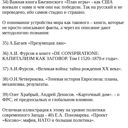
34) Важная книга Бжезинского «План игры» - как США
воевали с нами и чем они нас победили. Так на русский и не
переведено, ибо самим стыдно и страшно.
О понимании устройства мира как такового – книги, которые
не просто описывают факты, а через их описание дают
методологию познания:
35) А.Багаев «Презумпция лжи»
36) А.И. Фурсов в книге «DE CONSPIRATIONE:
КАПИТАЛИЗМ КАК ЗАГОВОР. Том I 1520–1870-е годы».
37) А.И.Фурсов. «Великая война: тайна рождения ХХ века».
38) О.Н.Четверикова. «Теневая история Евросоюза: планы,
механизмы, результаты.
39) Олег Храбрый, Андрей Денисов. «Карточный дом». – о
ФРС, её предпосылках и глобальном влиянии.
Отличная иллюстрация к этому на уровне политики
современного Запада - 40) Е.А. Пономарева. «Проект
«Косово»: мафия, НАТО и большая политика».