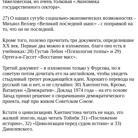
тяжеловесная, но очень толковая «Экономика
государственного сектора».
27) О наших сугубо социально-экономических возможностях -
Михаил Веллер «Великий последний шанс» - с поправкой на
то, что он не последний.
Кроме того, полезно прочитать три документа, определившие
ХХ век. Первые два можно в изложении, благо оно есть в
учебниках: 28) Густав Лебон «Психология толпы» и 29)
Ортега-и-Гассет «Восстание масс».
Третий документ – в изложении только у Фурсова, но я
советую потом дочитать его на английском, чтобы увидеть
стыдливый трепет рождающейся идеи. Хорошего перевода на
русский так и нет, и не случайно: 30) Хантингтон, Крозье,
Ватануки «Демократия». Доклад 1974 года – на его основе
Запад принял решение о сворачивании демократического
проекта, ещё при живом Советском Союзе.
Кстати о цивилизациях Хантингтона читать не надо, это
жалкий эпигон, надо читать Тойнби 31) «Постижение
истории», 32) «Цивилизация перед судом истоии» и 33)
Данилевского.