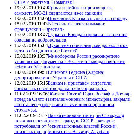
США с ракетами «Томагавк»
19.02.2019 16:49
Сроки серийного производства
самолета МС-21 сдвигаются из-за санкций
19.02.2019 14:06
Полковник Квачков вышел на свободу
18.02.2019 11:43
В России из аптек изымают
французский «Эреспал»
15.02.2019 18:47
Сурков и Бородай провели экстренное
совещание добровольцев
15.02.2019 15:04
Лукашенко объяснил, как далеко готов
идти в объединении с Россией
15.02.2019 13:37
Минобороны России рассекретило
уникальные документы к 30-летию вывода советских
войск из Афганистана
14.02.2019 19:51
Епископа Гедеона (Харона)
депортировали из Украины в США
12.02.2019 15:15
Банкам и приставам запретили
списывать со счетов должников соцвыплаты
11.02.2019 16:06
Обители Святой Горы, Зограф и Дохиар,
вслед за Свято-Пантелеимоновым монастырём, закрыли
ворота перед представителями новой церковной
структуры.
11.02.2019 15:17
На сайте онлайн-петиций Change.org
появилась петиция от "граждан СССР", которые
потребовали от "оккупационных властей России"
признать предпринимателя Эльвиру Агурбаш