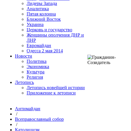
Лидеры Запада
Аналитика
Пятая колонна
Ближний Восток
Украина
Церковь и государство
Женщины ополчения ДНР и
ЛНР
Евромайдан
Одесса 2 мая 2014
Новости
Политика
Экономика
Культура
Религия
Летопись
Летопись новейшей истории
Приложение к летописи
Антимайдан
/
Всеправославный собор
/
Католицизм