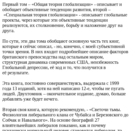
Первый том – «Общая теория глобализации» - описывает и
обобщает объективные тенденции развития, второй –
«Специальная теория глобализации» - описывает глобальные
проекты, через которые эти объективные тенденции
реализуются, их столкновение, борьбу и наложение друг на
друга.
По сути, эти два тома обобщают основную часть тех книг,
которые я сейчас описал, - но, конечно, с моей субъективной
точки зрения. В них входит подробнейшее описание факторов
британского превосходства над остальным миром,
структурная динамика современных США, неизбежность
Глобальной депрессии, её ход и то, что получится в
её результате.
Эта книга, постоянно совершенствуясь, выдержала с 1999
года 13 изданий, хотя на ней написано 12-е, чтобы не пугать
людей. Двухтомник – окончательное издание, думаю, больше
добавлять уже будет нечего.
Вторая своя книга, которую рекомендую, - «Светочи тьмы.
Физиология либерального клана от Чубайса и Березовского до
Собчак и Навального». На основе биографий 27
влиятельнейших либералов показано, как и почему
психически нормальный человек становится либералом, то