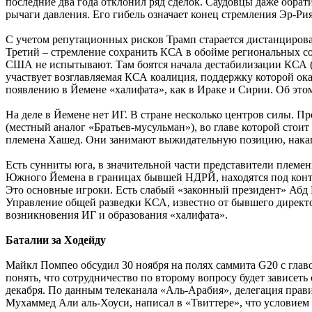
последние два года отклонил ряд сделок. Саудовцы даже обра
рычаги давления. Его гибель означает конец стремления Эр-Ри
С учетом репутационных рисков Трамп старается дистанцирова
Третий – стремление сохранить КСА в обойме региональных со
США не испытывают. Там боятся начала дестабилизации КСА (в
участвует возглавляемая КСА коалиция, поддержку которой ок
появлению в Йемене «халифата», как в Ираке и Сирии. Об этом
На деле в Йемене нет ИГ. В стране несколько центров силы. П
(местный аналог «Братьев-мусульман»), во главе которой стои
племена Хашед. Они занимают выжидательную позицию, накапл
Есть сунниты юга, в значительной части представители племе
Южного Йемена в границах бывшей НДРЙ, находятся под контр
Это основные игроки. Есть слабый «законный президент» Аб
Управление общей разведки КСА, известно от бывшего директо
возникновения ИГ и образования «халифата».
Баталии за Ходейду
Майкл Помпео обсудил 30 ноября на полях саммита G20 с гл
понять, что сотрудничество по второму вопросу будет зависет
декабря. По данным телеканала «Аль-Арабия», делегация прави
Мухаммед Али аль-Хоуси, написал в «Твиттере», что условием у