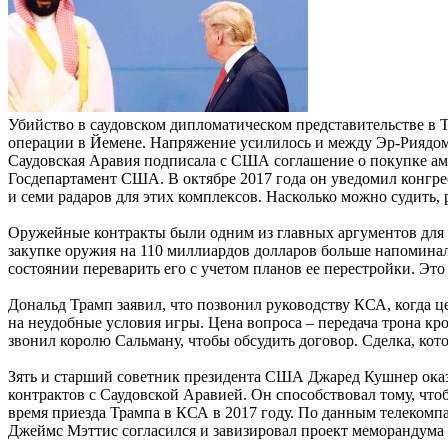
Убийство в саудовском дипломатическом представительстве в
операции в Йемене. Напряжение усилилось и между Эр-Риядо
Саудовская Аравия подписала с США соглашение о покупке а
Госдепартамент США. В октябре 2017 года он уведомил конгре
и семи радаров для этих комплексов. Насколько можно судить,
Оружейные контракты были одним из главных аргументов для
закупке оружия на 110 миллиардов долларов больше напоминали
состоянии переварить его с учетом планов ее перестройки. Эт
Дональд Трамп заявил, что позвонил руководству КСА, когда це
на неудобные условия игры. Цена вопроса – передача трона к
звонил королю Сальману, чтобы обсудить договор. Сделка, кото
Зять и старший советник президента США Джаред Кушнер оказ
контрактов с Саудовской Аравией. Он способствовал тому, чт
время приезда Трампа в КСА в 2017 году. По данным телекомп
Джеймс Мэттис согласился и завизировал проект меморандума