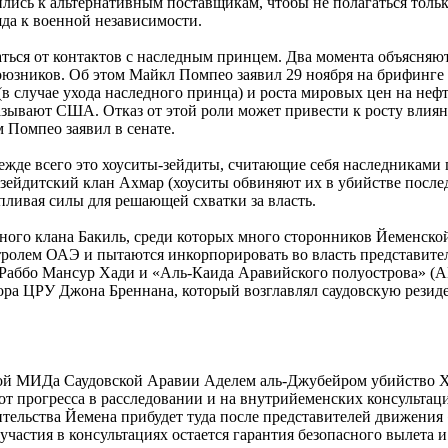
тились к альтернативным поставщикам, чтобы не полагаться то
яда к военной независимости.
ться от контактов с наследным принцем. Два момента объясняю
юзников. Об этом Майкл Помпео заявил 29 ноября на брифинге 
 случае ухода наследного принца) и роста мировых цен на нефт
азывают США. Отказ от этой роли может привести к росту влиян
 Помпео заявил в сенате.
режде всего это хоуситы-зейдиты, считающие себя наследниками
т зейдитский клан Ахмар (хоуситы обвиняют их в убийстве посл
ивая силы для решающей схватки за власть.
нного клана Бакиль, среди которых много сторонников Йеменско
олем ОАЭ и пытаются инкорпорировать во власть представителе
д Раббо Мансур Хади и «Аль-Каида Аравийского полуострова» 
ра ЦРУ Джона Бреннана, который возглавлял саудовскую резиде
авой МИДа Саудовской Аравии Аделем аль-Джубейром убийство Х
ь от прогресса в расследовании и на внутрийеменских консульта
тельства Йемена прибудет туда после представителей движения 
частия в консультациях остается гарантия безопасного вылета и