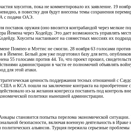
частия хоуситов, пока не комментировало их заявление. 19 ноя
евидно, в повестку дня будут внесены темы сохранения перемир
А с подачи ОАЭ.
ля поставок оружия (оно ввозится контрабандой через мелкие по
ера Йемена через Ходейду. Это дает возможность управлять ме
ь Ходейду. Хоуситы настаивают на совместных миссиях их подраз
ене Помпео и Мэттис не смогли. 28 ноября 63 голосами против 
в Йемене. Белый дом уже подготовил базу для вето, опубликова
ена 55 голосами против 44. То, что проект прошел, свидетельст
ействиями администрации в части ее полномочий объявлять войн
д для этой атаки.
ратегическая ценность поддержания тесных отношений с Саудов
 США и КСА пошли на заключение контракта на приобретение си
одействовало из-за желания конгресса поставить под контроль 
 экономической политики нынешней администрации.
 Анкары становится попытка перелома экономической ситуации.
иональной безопасности, включая военную деятельность в Ираке
олитических альянсов. Турция пережила серьезные проблемы в 2