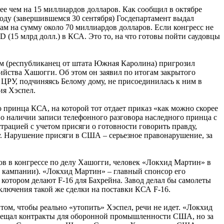
ее чем на 15 миллиардов долларов. Как сообщил в октябре
оду (завершившемся 30 сентября) Госдепартамент выдал
м на сумму около 70 миллиардов долларов. Если конгресс не
 (15 млрд долл.) в КСА. Это то, на что готовы пойти саудовцы
эм (республиканец от штата Южная Каролина) пригрозил
йства Хашогги. Об этом он заявил по итогам закрытого
 ЦРУ, подчиняясь Белому дому, не присоединилась к ним в
ия Хэспел.
 принца КСА, на которой тот отдает приказ «как можно скорее
о наличии записи телефонного разговора наследного принца с
ацией с учетом присяги о готовности говорить правду,
. Нарушение присяги в США – серьезное правонарушение, за
ов в конгрессе по делу Хашогги, человек «Локхид Мартин» в
й кампании). «Локхид Мартин» – главный спонсор его
 котором делают F-16 для Бахрейна. Завод делал бы самолеты
ключения такой же сделки на поставки КСА F-16.
том, чтобы реально «утопить» Хэспел, речи не идет. «Локхид
обещал контракты для оборонной промышленности США, но за