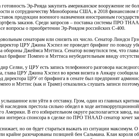
 готовность Эр-Рияда закупить американское вооружение не бол
сности и сотрудничеству Минобороны США, в 2018 финансовом г
тавок продукции военного назначения иностранным государства
ортфель заказов. Среди запросов – поставка системы ПРО THAAD
все вопросы о приобретении Эр-Риядом российских С-400.
довольным сенаторам или снизить их число. Сенатор Линдси Гр
директор ЦРУ Джина Хэспел не проведет брифинг по поводу уби
а обороны Джеймса Мэттиса. Сенатор возмутился тем, что глава
звал брифинг Помпео и Мэттиса неубедительным ввиду отсутств
ир Селви, у ЦРУ есть запись телефонного разговора наследного
, глава ЦРУ Джина Хэспел во время визита в Анкару сообщила 
директора ЦРУ от брифинга в сенате был предпринят администр
пео и Мэттис (как и Трамп) отказались слушать записи поэтому
услышанное или уйти в отставку. Грэм, один из главных критик
ей наследник престола сильно обидел в ходе антикоррупционно
 Америки. В его избирательном округе располагается завод, на
нии интереса спонсора в сделке по ПРО THAAD сенатор хочет за
снижает, но он будет стараться выжать из ситуации максимум. О 
ли крайне разочарованы позицией бен Сальмана. Клан короля 