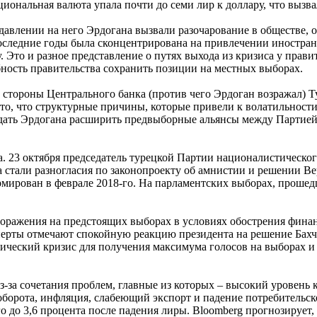
циональная валюта упала почти до семи лир к доллару, что вызв
авлении на него Эрдогана вызвали разочарование в обществе, о
оследние годы была сконцентрирована на привлечении иностран
. Это и разное представление о путях выхода из кризиса у прав
бность правительства сохранить позиции на местных выборах.
стороны Центрального банка (против чего Эрдоган возражал) Ту
 то, что структурные причины, которые привели к волатильност
уждать Эрдогана расширить предвыборные альянсы между Партие
 23 октября председатель турецкой Партии националистического 
тали разногласия по законопроекту об амнистии и решении Вер
мирован в феврале 2018-го. На парламентских выборах, проше
поражения на предстоящих выборах в условиях обострения финан
перты отмечают спокойную реакцию президента на решение Бахче
ический кризис для получения максимума голосов на выборах и 
-за сочетания проблем, главные из которых – высокий уровень к
рота, инфляция, слабеющий экспорт и падение потребительского 
о до 3,6 процента после падения лиры. Bloomberg прогнозирует, ч