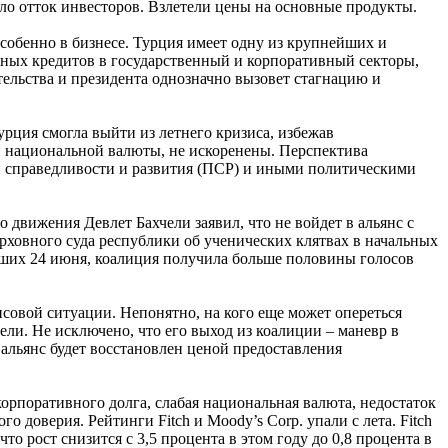
ало отток инвесторов. Взлетели цены на основные продукты.
собенно в бизнесе. Турция имеет одну из крупнейших и
ных кредитов в государственный и корпоративный секторы,
ительства и президента однозначно вызовет стагнацию и
рция смогла выйти из летнего кризиса, избежав
и национальной валюты, не искоренены. Перспектива
й справедливости и развития (ПСР) и иными политическими
движения Девлет Бахчели заявил, что не войдет в альянс с
ховного суда республики об ученических клятвах в начальных
дших 24 июня, коалиция получила больше половины голосов
совой ситуации. Непонятно, на кого еще может опереться
ли. Не исключено, что его выход из коалиции – маневр в
альянс будет восстановлен ценой предоставления
орпоративного долга, слабая национальная валюта, недостаток
доверия. Рейтинги Fitch и Moody’s Corp. упали с лета. Fitch
то рост снизится с 3,5 процента в этом году до 0,8 процента в