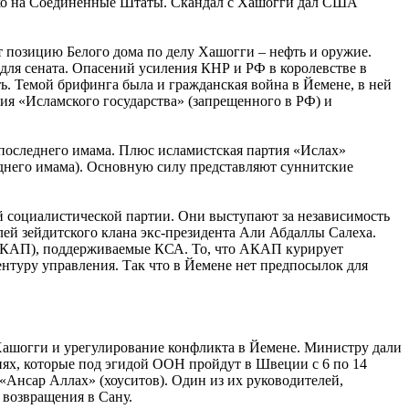
лько на Соединенные Штаты. Скандал с Хашогги дал США
т позицию Белого дома по делу Хашогги – нефть и оружие.
для сената. Опасений усиления КНР и РФ в королевстве в
ь. Темой брифинга была и гражданская война в Йемене, в ней
ия «Исламского государства» (запрещенного в РФ) и
 последнего имама. Плюс исламистская партия «Ислах»
еднего имама). Основную силу представляют суннитские
й социалистической партии. Они выступают за независимость
й зейдитского клана экс-президента Али Абдаллы Салеха.
(АКАП), поддерживаемые КСА. То, что АКАП курирует
нтуру управления. Так что в Йемене нет предпосылок для
ашогги и урегулирование конфликта в Йемене. Министру дали
циях, которые под эгидой ООН пройдут в Швеции с 6 по 14
«Ансар Аллах» (хоуситов). Один из их руководителей,
 возвращения в Сану.