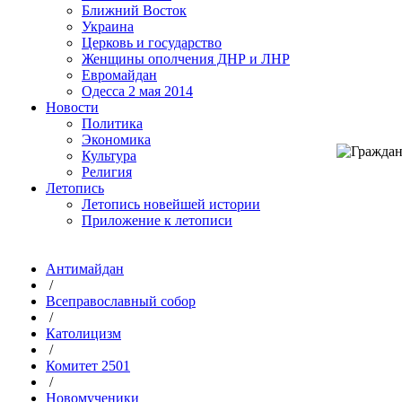
Ближний Восток
Украина
Церковь и государство
Женщины ополчения ДНР и ЛНР
Евромайдан
Одесса 2 мая 2014
Новости
Политика
Экономика
Культура
Религия
Летопись
Летопись новейшей истории
Приложение к летописи
Антимайдан
/
Всеправославный собор
/
Католицизм
/
Комитет 2501
/
Новомученики