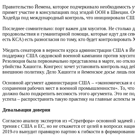
Правительство Йемена, которое подчеркивало необходимость у
примет участие в консультациях под эгидой ООН в Швеции. Оч
Ходейда под международный контроль, что инициировали СШ
Последнее сомнительно: порт важен для хоуситов. Не столько д
продовольствия и гуманитарной помощи, которые идут для сев
есть КСА) есть разногласия по тому, кто будет контролироват
Убедить сенаторов в верности курса администрации США в Йем
поддержку США саудовской военной кампании против хоуситов 
Резолюция была первоначально представлена в марте, но отклон
убийства Хашогги. Конгресс хочет установить контроль над д
внешнюю политику. Дело Хашогги и йеменское досье лишь пово
Основной аргумент администрации США – «экономическая и ст
сохранения рабочих мест в военной промышленности». То, что
должно было подкрепить весомость этого аргумента. Это не п
успеха – распространить такую практику на главные аспекты
Девальвация доверия
Согласно анализу экспертов из «Стратфора» основной задачей
трения с США и ЕС, но не откажется от целей в вопросах нац
2019-го вынудит правящую партию к гибкости в формировании п