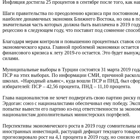
Инфляция достигла 25 процентов в сентябре после того, как на
Шаги правительства по преодолению кризиса при постоянном д
наиболее динамичных экономик Ближнего Востока, но она в п
значительная часть которых должна быть выплачена в 2019 году
рецессию в следующем году, что поставит под сомнение спосо
Благодаря мерам контроля и повышению процентных ставок со 
экономического краха. Главной проблемой экономики остается
финансового кризиса к лету 2019-го остается. Это будет вын
силами.
Муниципальные выборы в Турции состоятся 31 марта 2019 года.
ПСР на этих выборах. По информации СМИ, причиной раскола с
школах. «Народный альянс», куда вошли ПСР и ПНД, был сфор
избирателей: ПСР – 42,56 процента, ПНД – 11,10 процента.
Глава националистов не хочет подвергать свою партию риску 
Эрдоган: союз с националистами обеспечивал ему победу. Экс
попытке вывести его партию из-под ответственности за эконом
националистам дополнительных министерских портфелей.
Перспективы экономического роста в 2019 году сомнительны из
иностранных инвестиций, растущий дефицит текущего товарообо
прогнозировало рост на 4,1 процента в 2019 году, но снизило ег