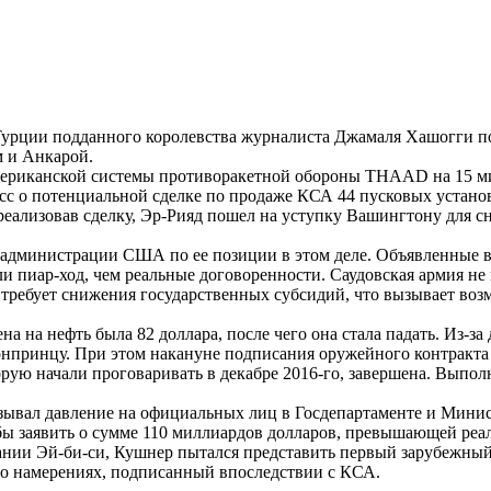
 Турции подданного королевства журналиста Джамаля Хашогги 
м и Анкарой.
мериканской системы противоракетной обороны THAAD на 15 ми
сс о потенциальной сделке по продаже КСА 44 пусковых устано
 реализовав сделку, Эр-Рияд пошел на уступку Вашингтону для с
 администрации США по ее позиции в этом деле. Объявленные 
 пиар-ход, чем реальные договоренности. Саудовская армия не 
о требует снижения государственных субсидий, что вызывает воз
на на нефть была 82 доллара, после чего она стала падать. Из-
ронпринцу. При этом накануне подписания оружейного контракта
рую начали проговаривать в декабре 2016-го, завершена. Выполн
ывал давление на официальных лиц в Госдепартаменте и Минис
обы заявить о сумме 110 миллиардов долларов, превышающей реа
ании Эй-би-си, Кушнер пытался представить первый зарубежный
 о намерениях, подписанный впоследствии с КСА.