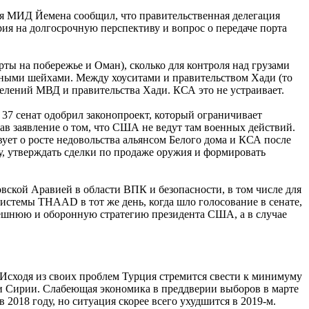
бря МИД Йемена сообщил, что правительственная делегация
ия на долгосрочную перспективу и вопрос о передаче порта
рты на побережье и Оман), сколько для контроля над грузами
стными шейхами. Между хоуситами и правительством Хади (то
делений МВД и правительства Хади. КСА это не устраивает.
37 сенат одобрил законопроект, который ограничивает
в заявление о том, что США не ведут там военных действий.
вует о росте недовольства альянсом Белого дома и КСА после
у, утверждать сделки по продаже оружия и формировать
ской Аравией в области ВПК и безопасности, в том числе для
стемы THAAD в тот же день, когда шло голосование в сенате,
внешнюю и оборонную стратегию президента США, а в случае
 Исходя из своих проблем Турция стремится свести к минимуму
 и Сирии. Слабеющая экономика в преддверии выборов в марте
018 году, но ситуация скорее всего ухудшится в 2019-м.