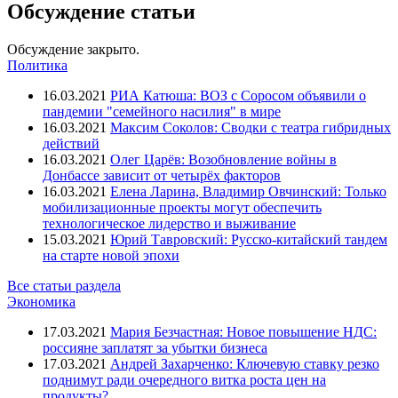
Обсуждение статьи
Обсуждение закрыто.
Политика
16.03.2021
РИА Катюша: ВОЗ с Соросом объявили о
пандемии "семейного насилия" в мире
16.03.2021
Максим Соколов: Сводки с театра гибридных
действий
16.03.2021
Олег Царёв: Возобновление войны в
Донбассе зависит от четырёх факторов
16.03.2021
Елена Ларина, Владимир Овчинский: Только
мобилизационные проекты могут обеспечить
технологическое лидерство и выживание
15.03.2021
Юрий Тавровский: Русско-китайский тандем
на старте новой эпохи
Все статьи раздела
Экономика
17.03.2021
Мария Безчастная: Новое повышение НДС:
россияне заплатят за убытки бизнеса
17.03.2021
Андрей Захарченко: Ключевую ставку резко
поднимут ради очередного витка роста цен на
продукты?