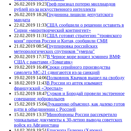
26.02.2019 19:23
Греф признал потерю миллиардов
рублей из-за искусственного интеллекта
26.02.2019 18:26
Грудинина лишили депутатского
мандата
22.02.2019 11:33
США сообщили о решении оставить в
Сирии «миротворческий контингент»
22.02.2019 11:31
США готовят стратегию "троянского
коня" против России и Китая, сообщили СМИ
21.02.2019 08:54
Группировка российских
метеорологических спутников "умерла"
20.02.2019 17:37
В Черное море вошел эсминец ВМФ
США с ракетами «Томагавк»
19.02.2019 16:49
Сроки серийного производства
самолета МС-21 сдвигаются из-за санкций
19.02.2019 14:06
Полковник Квачков вышел на свободу
18.02.2019 11:43
В России из аптек изымают
французский «Эреспал»
15.02.2019 18:47
Сурков и Бородай провели экстренное
совещание добровольцев
15.02.2019 15:04
Лукашенко объяснил, как далеко готов
идти в объединении с Россией
15.02.2019 13:37
Минобороны России рассекретило
уникальные документы к 30-летию вывода советских
войск из Афганистана
14.02.2019 19:51
Епископа Гедеона (Харона)