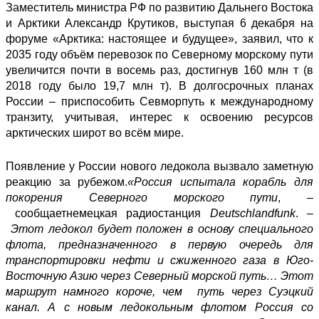
Заместитель министра РФ по развитию Дальнего Востока
и Арктики Александр Крутиков, выступая 6 декабря на
форуме «Арктика: настоящее и будущее», заявил, что к
2035 году объём перевозок по Северному морскому пути
увеличится почти в восемь раз, достигнув 160 млн т (в
2018 году было 19,7 млн т). В долгосрочных планах
России – приспособить Севморпуть к международному
транзиту, учитывая, интерес к освоению ресурсов
арктических широт во всём мире.
Появление у России нового ледокола вызвало заметную
реакцию за рубежом.
«Россия испытала корабль для
покорения Северного морского пути
, –
сообщает
немецкая радиостанция
Deutschlandfunk
. –
Этот ледокол будет положен в основу специального
флота, предназначенного в первую очередь для
транспортировки нефти и сжиженного газа в Юго-
Восточную Азию через Северный морской путь… Этот
маршрут намного короче, чем путь через Суэцкий
канал. А с новым ледокольным флотом Россия со