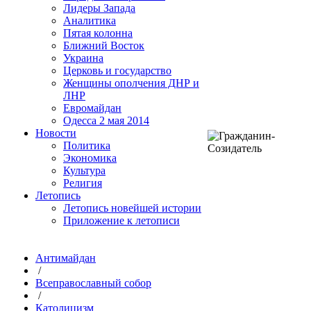
Лидеры Запада
Аналитика
Пятая колонна
Ближний Восток
Украина
Церковь и государство
Женщины ополчения ДНР и
ЛНР
Евромайдан
Одесса 2 мая 2014
Новости
Политика
Экономика
Культура
Религия
Летопись
Летопись новейшей истории
Приложение к летописи
Антимайдан
/
Всеправославный собор
/
Католицизм