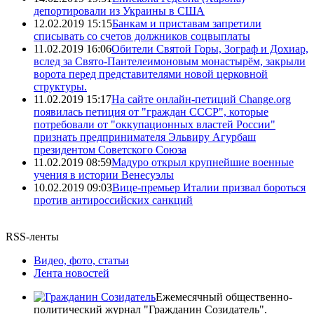
депортировали из Украины в США
12.02.2019 15:15
Банкам и приставам запретили
списывать со счетов должников соцвыплаты
11.02.2019 16:06
Обители Святой Горы, Зограф и Дохиар,
вслед за Свято-Пантелеимоновым монастырём, закрыли
ворота перед представителями новой церковной
структуры.
11.02.2019 15:17
На сайте онлайн-петиций Change.org
появилась петиция от "граждан СССР", которые
потребовали от "оккупационных властей России"
признать предпринимателя Эльвиру Агурбаш
президентом Советского Союза
11.02.2019 08:59
Мадуро открыл крупнейшие военные
учения в истории Венесуэлы
10.02.2019 09:03
Вице-премьер Италии призвал бороться
против антироссийских санкций
RSS-ленты
Видео, фото, статьи
Лента новостей
Ежемесячный общественно-
политический журнал "Гражданин Созидатель".