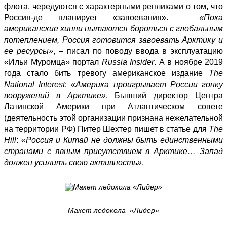
флота, чередуются с характерными репликами о том, что
Россия-де планирует «завоевания».
«Пока
американские хиппи пытаются бороться с глобальным
потеплением, Россия готовится завоевать Арктику и
ее ресурсы»
, – писал по поводу ввода в эксплуатацию
«Ильи Муромца» портал
Russia Insider
. А в ноябре 2019
года
стало бить тревогу
американское издание
The
National Interest
:
«Америка проигрывает России гонку
вооружений в Арктике»
. Бывший директор Центра
Латинской Америки при Атлантическом совете
(деятельность этой организации признана нежелательной
на территории РФ) Питер Шехтер
пишет
в статье для
The
Hill
:
«Россия и Китай не должны быть единственными
странами с явным присутствием в Арктике… Запад
должен усилить свою активность»
.
Макет ледокола «Лидер»