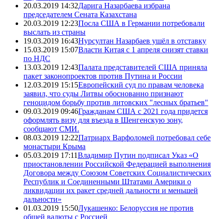
20.03.2019 14:32
Дарига Назарбаева избрана
председателем Сената Казахстана
20.03.2019 12:23
Посла США в Германии потребовали
выслать из страны
19.03.2019 16:43
Нурсултан Назарбаев ушёл в отставку
15.03.2019 15:07
Власти Китая с 1 апреля снизят ставки
по НДС
13.03.2019 12:43
Палата представителей США приняла
пакет законопроектов против Путина и России
12.03.2019 15:15
Европейский суд по правам человека
заявил, что суды Литвы обоснованно признают
геноцидом борьбу против литовских "лесных братьев"
09.03.2019 09:46
Гражданам США с 2021 года придется
оформлять визу для въезда в Шенгенскую зону,
сообщают СМИ.
08.03.2019 12:22
Патриарх Варфоломей потребовал себе
монастыри Крыма
05.03.2019 17:11
Владимир Путин подписал Указ «О
приостановлении Российской Федерацией выполнения
Договора между Союзом Советских Социалистических
Республик и Соединенными Штатами Америки о
ликвидации их ракет средней дальности и меньшей
дальности»
01.03.2019 15:50
Лукашенко: Белоруссия не против
общей валюты с Россией