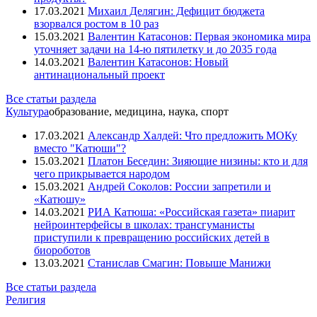
17.03.2021
Михаил Делягин: Дефицит бюджета
взорвался ростом в 10 раз
15.03.2021
Валентин Катасонов: Первая экономика мира
уточняет задачи на 14-ю пятилетку и до 2035 года
14.03.2021
Валентин Катасонов: Новый
антинациональный проект
Все статьи раздела
Культура
образование, медицина, наука, спорт
17.03.2021
Александр Халдей: Что предложить МОКу
вместо "Катюши"?
15.03.2021
Платон Беседин: Зияющие низины: кто и для
чего прикрывается народом
15.03.2021
Андрей Соколов: России запретили и
«Катюшу»
14.03.2021
РИА Катюша: «Российская газета» пиарит
нейроинтерфейсы в школах: трансгуманисты
приступили к превращению российских детей в
биороботов
13.03.2021
Станислав Смагин: Повыше Манижи
Все статьи раздела
Религия