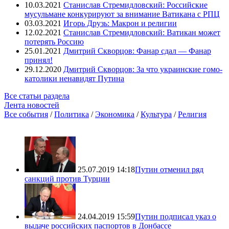
10.03.2021
Станислав Стремидловский: Российские
мусульмане конкурируют за внимание Ватикана с РПЦ
03.03.2021
Игорь Друзь: Макрон и религии
12.02.2021
Станислав Стремидловский: Ватикан может
потерять Россию
25.01.2021
Дмитрий Скворцов: Фанар сдал — Фанар
принял!
29.12.2020
Дмитрий Скворцов: За что украинские гомо-
католики ненавидят Путина
Все статьи раздела
Лента новостей
Все события
/
Политика
/
Экономика
/
Культура
/
Религия
25.07.2019 14:18
Путин отменил ряд
санкций против Турции
24.04.2019 15:59
Путин подписал указ о
выдаче российских паспортов в Донбассе