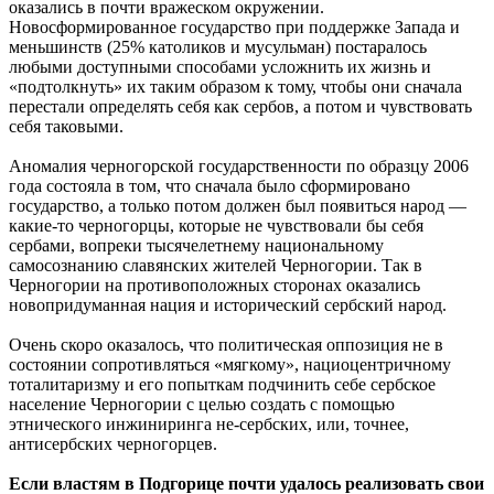
оказались в почти вражеском окружении.
Новосформированное государство при поддержке Запада и
меньшинств (25% католиков и мусульман) постаралось
любыми доступными способами усложнить их жизнь и
«подтолкнуть» их таким образом к тому, чтобы они сначала
перестали определять себя как сербов, а потом и чувствовать
себя таковыми.
Аномалия черногорской государственности по образцу 2006
года состояла в том, что сначала было сформировано
государство, а только потом должен был появиться народ —
какие-то черногорцы, которые не чувствовали бы себя
сербами, вопреки тысячелетнему национальному
самосознанию славянских жителей Черногории. Так в
Черногории на противоположных сторонах оказались
новопридуманная нация и исторический сербский народ.
Очень скоро оказалось, что политическая оппозиция не в
состоянии сопротивляться «мягкому», нациоцентричному
тоталитаризму и его попыткам подчинить себе сербское
население Черногории с целью создать с помощью
этнического инжиниринга не-сербских, или, точнее,
антисербских черногорцев.
Если властям в Подгорице почти удалось реализовать свои