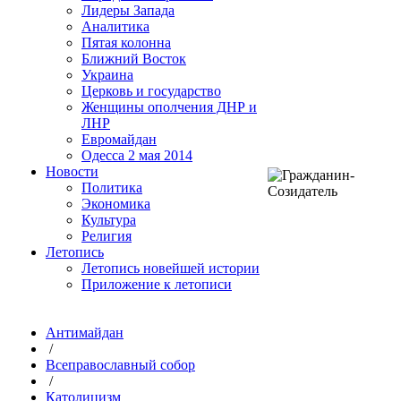
Лидеры Запада
Аналитика
Пятая колонна
Ближний Восток
Украина
Церковь и государство
Женщины ополчения ДНР и
ЛНР
Евромайдан
Одесса 2 мая 2014
Новости
Политика
Экономика
Культура
Религия
Летопись
Летопись новейшей истории
Приложение к летописи
Антимайдан
/
Всеправославный собор
/
Католицизм