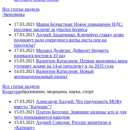
Все статьи раздела
Экономика
17.03.2021
Мария Безчастная: Новое повышение НДС:
россияне заплатят за убытки бизнеса
17.03.2021
Андрей Захарченко: Ключевую ставку резко
поднимут ради очередного витка роста цен на
продукты?
17.03.2021
Михаил Делягин: Дефицит бюджета
взорвался ростом в 10 раз
15.03.2021
Валентин Катасонов: Первая экономика мира
уточняет задачи на 14-ю пятилетку и до 2035 года
14.03.2021
Валентин Катасонов: Новый
антинациональный проект
Все статьи раздела
Культура
образование, медицина, наука, спорт
17.03.2021
Александр Халдей: Что предложить МОКу
вместо "Катюши"?
15.03.2021
Платон Беседин: Зияющие низины: кто и для
чего прикрывается народом
15.03.2021
Андрей Соколов: России запретили и
«Катюшу»