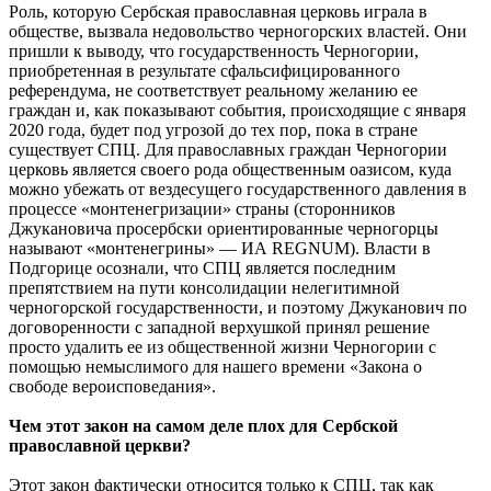
Роль, которую Сербская православная церковь играла в
обществе, вызвала недовольство черногорских властей. Они
пришли к выводу, что государственность Черногории,
приобретенная в результате сфальсифицированного
референдума, не соответствует реальному желанию ее
граждан и, как показывают события, происходящие с января
2020 года, будет под угрозой до тех пор, пока в стране
существует СПЦ. Для православных граждан Черногории
церковь является своего рода общественным оазисом, куда
можно убежать от вездесущего государственного давления в
процессе «монтенегризации» страны (сторонников
Джукановича просербски ориентированные черногорцы
называют «монтенегрины» — ИА REGNUM). Власти в
Подгорице осознали, что СПЦ является последним
препятствием на пути консолидации нелегитимной
черногорской государственности, и поэтому Джуканович по
договоренности с западной верхушкой принял решение
просто удалить ее из общественной жизни Черногории с
помощью немыслимого для нашего времени «Закона о
свободе вероисповедания».
Чем этот закон на самом деле плох для Сербской
православной церкви?
Этот закон фактически относится только к СПЦ, так как