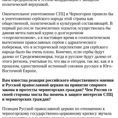
политической верхушкой.
Окончательное уничтожение СПЦ в Черногории привело бы
к уничтожению сербского народа этой страны как
общественной, политической и культурной составляющей. В
первый раз после тысячелетних попыток осуществилась бы
давняя мечта папской курии о долгосрочном
«георелигиозном», а в настоящее время и геополитическом
вытеснении православных сербов с адриатического
побережья, что в исторической перспективе для сербского
народа было бы очень плохо. Конечно, если сербы будут
далеко от Средиземноморья, тогда и русские будут далеко от
этого региона, учитывая то, что мы и сегодня, так же, как и в
прошлом, единственный истинный союзник русских в Юго-
Восточной Европе.
Вам известна реакция российского общественного мнения
и Русской православной церкви на принятие спорного
закона и протесты черногорских граждан? Чем Россия со
своей стороны могла бы помочь в защите интересов СПЦ
и черногорских граждан?
Позиция Русской православной церкви по отношению к
черногорскому государственно-церковному кризису звучала