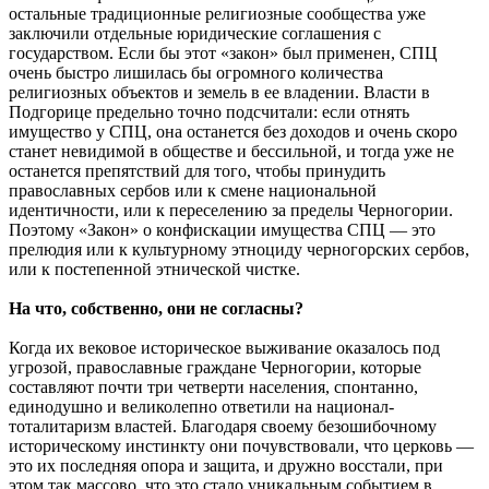
остальные традиционные религиозные сообщества уже
заключили отдельные юридические соглашения с
государством. Если бы этот «закон» был применен, СПЦ
очень быстро лишилась бы огромного количества
религиозных объектов и земель в ее владении. Власти в
Подгорице предельно точно подсчитали: если отнять
имущество у СПЦ, она останется без доходов и очень скоро
станет невидимой в обществе и бессильной, и тогда уже не
останется препятствий для того, чтобы принудить
православных сербов или к смене национальной
идентичности, или к переселению за пределы Черногории.
Поэтому «Закон» о конфискации имущества СПЦ — это
прелюдия или к культурному этноциду черногорских сербов,
или к постепенной этнической чистке.
На что, собственно, они не согласны?
Когда их вековое историческое выживание оказалось под
угрозой, православные граждане Черногории, которые
составляют почти три четверти населения, спонтанно,
единодушно и великолепно ответили на национал-
тоталитаризм властей. Благодаря своему безошибочному
историческому инстинкту они почувствовали, что церковь —
это их последняя опора и защита, и дружно восстали, при
этом так массово, что это стало уникальным событием в