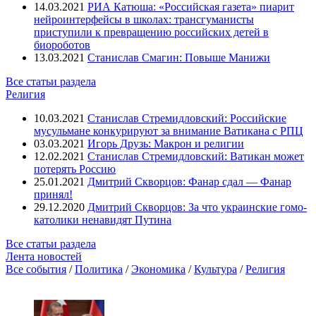
14.03.2021
РИА Катюша: «Российская газета» пиарит
нейроинтерфейсы в школах: трансгуманисты
приступили к превращению российских детей в
биороботов
13.03.2021
Станислав Смагин: Повыше Манижи
Все статьи раздела
Религия
10.03.2021
Станислав Стремидловский: Российские
мусульмане конкурируют за внимание Ватикана с РПЦ
03.03.2021
Игорь Друзь: Макрон и религии
12.02.2021
Станислав Стремидловский: Ватикан может
потерять Россию
25.01.2021
Дмитрий Скворцов: Фанар сдал — Фанар
принял!
29.12.2020
Дмитрий Скворцов: За что украинские гомо-
католики ненавидят Путина
Все статьи раздела
Лента новостей
Все события
/
Политика
/
Экономика
/
Культура
/
Религия