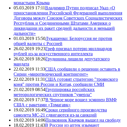
монастыри Крыма
05.03.2019 17:11
Владимир Путин подписал Указ «О
приостановлении Российской Федерацией выполнения
Договора между Союзом Советских Социалистических
Республик и Соединенными Штатами Америки о
ликвидации их ракет средней дальности и меньшей
дальности»
01.03.2019 15:50
Лукашенко: Белоруссия не против
общей валюты с Россией
26.02.2019 19:23
Греф признал потерю миллиардов
рублей из-за искусственного интеллекта
26.02.2019 18:26
Грудинина лишили депутатского
мандата
22.02.2019 11:33
США сообщили о решении оставить в
Сирии «миротворческий контингент»
22.02.2019 11:31
США готовят стратегию "троянского
коня" против России и Китая, сообщили СМИ
21.02.2019 08:54
Группировка российских
метеорологических спутников "умерла"
20.02.2019 17:37
В Черное море вошел эсминец ВМФ
США с ракетами «Томагавк»
19.02.2019 16:49
Сроки серийного производства
самолета МС-21 сдвигаются из-за санкций
19.02.2019 14:06
Полковник Квачков вышел на свободу
18.02.2019 11:43
В России из аптек изымают