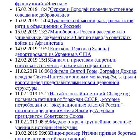
французский «Эреспал»
15.02.2019 18:47
Сурков и Бородай провели экстренное
совещание добровольцев
15.02.2019 15:04
Лукашенко объяснил, как далеко готов
идти в объединении с Россией
15.02.2019 13:37
Минобороны России рассекретило
уникальные документы к 30-летию вывода советских
войск из Афганистана
14.02.2019 19:51
Епископа Гедеона (Харона)
депортировали из Украины в США
12.02.2019 15:15
Банкам и приставам запретили
списывать со счетов должников соцвыплаты
11.02.2019 16:06
Обители Святой Горы, Зограф и Дохиар,
вслед за Свято-Пантелеимоновым монастырём, закрыли
ворота перед представителями новой церковной
структуры.
11.02.2019 15:17
На сайте онлайн-петиций Change.org
появилась петиция от "граждан СССР", которые
потребовали от "оккупационных властей России"
признать предпринимателя Эльвиру Агурбаш
президентом Советского Союза
11.02.2019 08:59
Мадуро открыл крупнейшие военные
учения в истории Венесуэлы
10.02.2019 09:03
Вице-премьер Италии призвал бороться
против антироссийских санкций