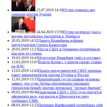
25.07.2019 14:18
Путин отменил ряд
санкций против Турции
24.04.2019 15:59
Путин подписал указ о
выдаче российских паспортов в Донбассе
20.03.2019 14:32
Дарига Назарбаева избрана
председателем Сената Казахстана
20.03.2019 12:23
Посла США в Германии потребовали
выслать из страны
19.03.2019 16:43
Нурсултан Назарбаев ушёл в отставку
15.03.2019 15:07
Власти Китая с 1 апреля снизят ставки
по НДС
13.03.2019 12:43
Палата представителей США приняла
пакет законопроектов против Путина и России
12.03.2019 15:15
Европейский суд по правам человека
заявил, что суды Литвы обоснованно признают
геноцидом борьбу против литовских "лесных братьев"
09.03.2019 09:46
Гражданам США с 2021 года придется
оформлять визу для въезда в Шенгенскую зону,
сообщают СМИ.
08.03.2019 12:22
Патриарх Варфоломей потребовал себе