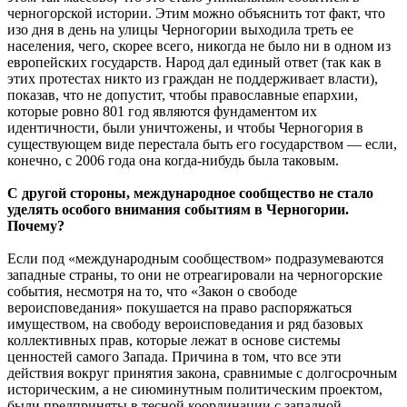
черногорской истории. Этим можно объяснить тот факт, что
изо дня в день на улицы Черногории выходила треть ее
населения, чего, скорее всего, никогда не было ни в одном из
европейских государств. Народ дал единый ответ (так как в
этих протестах никто из граждан не поддерживает власти),
показав, что не допустит, чтобы православные епархии,
которые ровно 801 год являются фундаментом их
идентичности, были уничтожены, и чтобы Черногория в
существующем виде перестала быть его государством — если,
конечно, с 2006 года она когда-нибудь была таковым.
С другой стороны, международное сообщество не стало
уделять особого внимания событиям в Черногории.
Почему?
Если под «международным сообществом» подразумеваются
западные страны, то они не отреагировали на черногорские
события, несмотря на то, что «Закон о свободе
вероисповедания» покушается на право распоряжаться
имуществом, на свободу вероисповедания и ряд базовых
коллективных прав, которые лежат в основе системы
ценностей самого Запада. Причина в том, что все эти
действия вокруг принятия закона, сравнимые с долгосрочным
историческим, а не сиюминутным политическим проектом,
были предприняты в тесной координации с западной