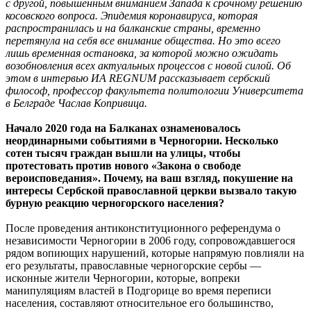
с другой, повышенным вниманием Запада к срочному решению
косовского вопроса. Эпидемия коронавируса, которая
распространилась и на балканские страны, временно
перетянула на себя все внимание общества. Но это всего
лишь временная остановка, за которой можно ожидать
возобновления всех актуальных процессов с новой силой. Об
этом в интервью ИА REGNUM рассказывает сербский
философ, профессор факультета политологии Университета
в Белграде Часлав Копривица.
Начало 2020 года на Балканах ознаменовалось
неординарными событиями в Черногории. Несколько
сотен тысяч граждан вышли на улицы, чтобы
протестовать против нового «Закона о свободе
вероисповедания». Почему, на ваш взгляд, покушение на
интересы Сербской православной церкви вызвало такую
бурную реакцию черногорского населения?
После проведения антиконституционного референдума о
независимости Черногории в 2006 году, сопровождавшегося
рядом вопиющих нарушений, которые напрямую повлияли на
его результаты, православные черногорские сербы —
исконные жители Черногории, которые, вопреки
манипуляциям властей в Подгорице во время переписи
населения, составляют относительное его большинство,