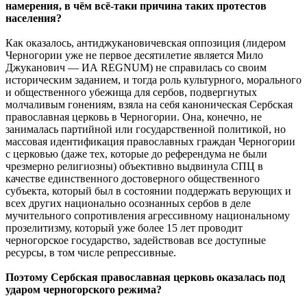
намерения, в чём всё-таки причина таких протестов
населения?
Как оказалось, антиджукановичевская оппозиция (лидером
Черногории уже не первое десятилетие является Мило
Джуканович — ИА REGNUM) не справилась со своим
историческим заданием, и тогда роль культурного, морального
и общественного убежища для сербов, подвергнутых
молчаливым гонениям, взяла на себя каноническая Сербская
православная церковь в Черногории. Она, конечно, не
занималась партийной или государственной политикой, но
массовая идентификация православных граждан Черногории
с церковью (даже тех, которые до референдума не были
чрезмерно религиозны) объективно выдвинула СПЦ в
качестве единственного достоверного общественного
субъекта, который был в состоянии поддержать верующих и
всех других национально осознанных сербов в деле
мучительного сопротивления агрессивному национальному
прозелитизму, который уже более 15 лет проводит
черногорское государство, задействовав все доступные
ресурсы, в том числе репрессивные.
Поэтому Сербская православная церковь оказалась под
ударом черногорского режима?