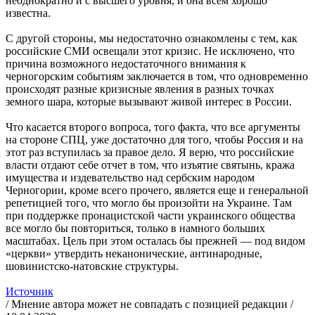
неоднократно и с высшего уровня, и она всем хорошо
известна.
С другой стороны, мы недостаточно ознакомлены с тем, как
российские СМИ освещали этот кризис. Не исключено, что
причина возможного недостаточного внимания к
черногорским событиям заключается в том, что одновременно
происходят разные кризисные явления в разных точках
земного шара, которые вызывают живой интерес в России.
Что касается второго вопроса, того факта, что все аргументы
на стороне СПЦ, уже достаточно для того, чтобы Россия и на
этот раз вступилась за правое дело. Я верю, что российские
власти отдают себе отчет в том, что изъятие святынь, кража
имущества и издевательство над сербским народом
Черногории, кроме всего прочего, является еще и генеральной
репетицией того, что могло бы произойти на Украине. Там
при поддержке пронацистской части украинского общества
все могло бы повториться, только в намного больших
масштабах. Цель при этом осталась бы прежней — под видом
«церкви» утвердить неканонические, антинародные,
шовинистско-натовские структуры.
Источник
/ Мнение автора может не совпадать с позицией редакции /