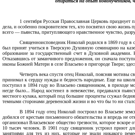
опираться на опыт новомучеников, 
1 сентября Русская Православная Церковь празднует 
дела, и особенно покровителем тех, кто посвятил свою жизнь
всего — пьянства, притупляющего нравственное чувство, разр
Священноисповедник Николай родился в 1869 году в с
был принят учиться в Тверскую Духовную семинарию на казе
образование за государственный счет в Духовной академии.
Отказавшись от заманчивого предложения, он сначала поступи
иконы Божией Матери в селе Власьево в пригороде Твери; здесь
Четверть века спустя отец Николай, поясняя мотивы св
принимал к сердцу нужды и бедность народные. Еще на школьн
поступил в 1894 году во Власьево священником, в приходе м
негде было... Народ костенел в невежестве, предавался пьянс
местного кулака, который под большие проценты ссужал бедняко
темными сторонами деревенской жизни и во что бы то ни стало
В 1894 году отец Николай построил во Власьеве земск
добился от крестьян письменного обязательства и впредь не о
организовал Власьевское общество трезвости, которое вскоре 
10 тысяч человек. В 1901 году священник устроил приют дл
занятиями для тех из них, которые не знали никакого рем