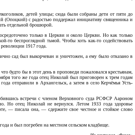
коголиков, детей улицы; сюда были собраны дети от пяти до
сий (Опоцкий) с радостью поддержал инициативу священника и
дать отдельной брошюрой.
осредоточено только в Церкви и около Церкви. Но как только
ой-то беспроглядной тьмой. Чтобы хоть как-то содействовать
 революции 1917 года.
ично сад был выкорчеван и уничтожен, а ему было отказано в
что будто бы в этот день в проповеди пожаловался крестьянам,
ноября того же года отец Николай был приговорен к трем годам
года отправили в Архангельск, а затем в село Керчёмья Усть-
 добившись встречи с членом Верховного суда РСФСР Аароном
но. Но отец Николай не вернулся. Летом 1933 года здоровье
те, — писала она, — сдержите свое честное и стойкое слово
 года и был погребен на местном сельском кладбище.