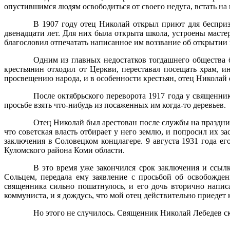
опустившимся людям освободиться от своего недуга, встать на 
В 1907 году отец Николай открыл приют для бесприз
двенадцати лет. Для них была открыта школа, устроены маст
благословил отпечатать написанное им воззвание об открытии 
Одним из главных недостатков тогдашнего общества 
крестьянин отходил от Церкви, переставал посещать храм, и
просвещению народа, и в особенности крестьян, отец Николай 
После октябрьского переворота 1917 года у священни
просьбе взять что-нибудь из посаженных им когда-то деревьев.
Отец Николай был арестован после службы на праздник
что советская власть отбирает у него землю, и попросил их з
заключения в Соловецком концлагере. 9 августа 1931 года ег
Куломского района Коми области.
В это время уже закончился срок заключения и ссыл
Сольцем, передала ему заявление с просьбой об освобожден
священника сильно пошатнулось, и его дочь вторично напис
коммуниста, и я дождусь, что мой отец действительно приедет 
Но этого не случилось. Священник Николай Лебедев ско