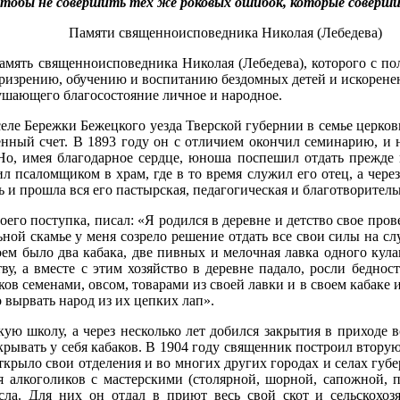
чтобы не совершить тех же роковых ошибок, которые соверши
Памяти священноисповедника Николая (Лебедева)
память священноисповедника Николая (Лебедева), которого с 
 призрению, обучению и воспитанию бездомных детей и искорене
ушающего благосостояние личное и народное.
еле Бережки Бежецкого уезда Тверской губернии в семье церко
нный счет. В 1893 году он с отличием окончил семинарию, и н
 Но, имея благодарное сердце, юноша поспешил отдать прежде
л псаломщиком в храм, где в то время служил его отец, а чер
 и прошла вся его пастырская, педагогическая и благотворитель
оего поступка, писал: «Я родился в деревне и детство свое пров
ой скамье у меня созрело решение отдать все свои силы на слу
оем было два кабака, две пивных и мелочная лавка одного кула
тву, а вместе с этим хозяйство в деревне падало, росли беднос
в семенами, овсом, товарами из своей лавки и в своем кабаке и
 вырвать народ из их цепких лап».
ую школу, а через несколько лет добился закрытия в приходе в
ткрывать у себя кабаков. В 1904 году священник построил втор
открыло свои отделения и во многих других городах и селах губ
я алкоголиков с мастерскими (столярной, шорной, сапожной, п
есла. Для них он отдал в приют весь свой скот и сельскохоз