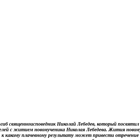
 погиб священноисповедник Николай Лебедев, который посвятил
елей с житием новомученика Николая Лебедева. Жития новом
 к какому плачевному результату может привести отречение