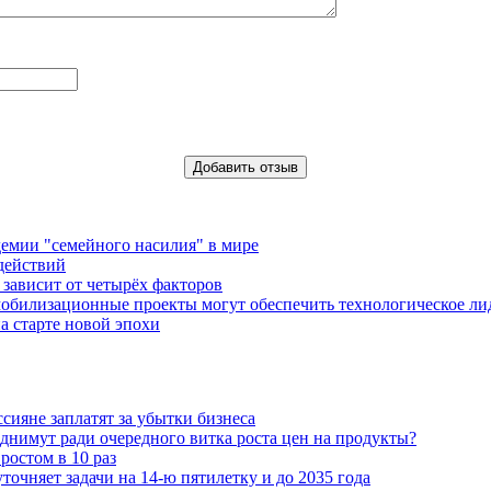
емии "семейного насилия" в мире
действий
зависит от четырёх факторов
обилизационные проекты могут обеспечить технологическое ли
а старте новой эпохи
ияне заплатят за убытки бизнеса
днимут ради очередного витка роста цен на продукты?
ростом в 10 раз
очняет задачи на 14-ю пятилетку и до 2035 года