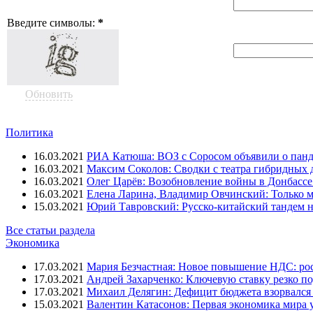
Введите символы:
*
Обновить
Политика
16.03.2021
РИА Катюша: ВОЗ с Соросом объявили о панд
16.03.2021
Максим Соколов: Сводки с театра гибридных 
16.03.2021
Олег Царёв: Возобновление войны в Донбассе 
16.03.2021
Елена Ларина, Владимир Овчинский: Только м
15.03.2021
Юрий Тавровский: Русско-китайский тандем н
Все статьи раздела
Экономика
17.03.2021
Мария Безчастная: Новое повышение НДС: росс
17.03.2021
Андрей Захарченко: Ключевую ставку резко по
17.03.2021
Михаил Делягин: Дефицит бюджета взорвался 
15.03.2021
Валентин Катасонов: Первая экономика мира ут