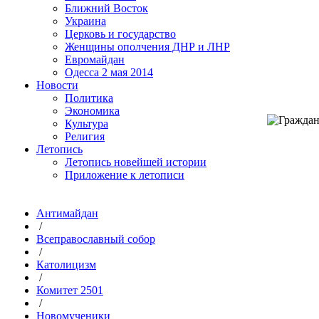
Ближний Восток
Украина
Церковь и государство
Женщины ополчения ДНР и ЛНР
Евромайдан
Одесса 2 мая 2014
Новости
Политика
Экономика
Культура
Религия
Летопись
Летопись новейшей истории
Приложение к летописи
Антимайдан
/
Всеправославный собор
/
Католицизм
/
Комитет 2501
/
Новомученики