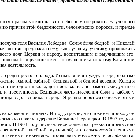
ли наши недалекие предки, практически наши современники.
полным правом можно назвать небесным покровителем учебного
нию причин этой бездомности, человеческих пороков, и прежде
внослужителя Василия Лебедева. Семья была бедной, и Николай
ачальство предложило ему, как лучшему ученику, продолжить
 всего долг Церкви и народу, воспитавшим и выучившим его.
ез полгода был рукоположен во священника ко храму Казанской
ная деятельность.
ел среди простого народа. Испытавши и нужду, и горе, я близко
жение темной, забитой, бесправной и бедной деревне. Когда я
ка и ни одной школы; дети оставались неграмотными, учиться
ть и преступность. Бедняцкая часть населения была в кабале у
ногда в долг спаивал народ... Я решил бороться со всеми этими
сех кабаков и пивных. И под угрозой, что покинет приход, он
ую земскую школу в деревне Большие Перемерки. В 1897 году он
ернии. В 1903 году число членов общества трезвости превысило
ереплетной, швейной, кузнечной) и с сельскохозяйственными
яйственный инвентарь, чтобы дать возможность ослабевшим,