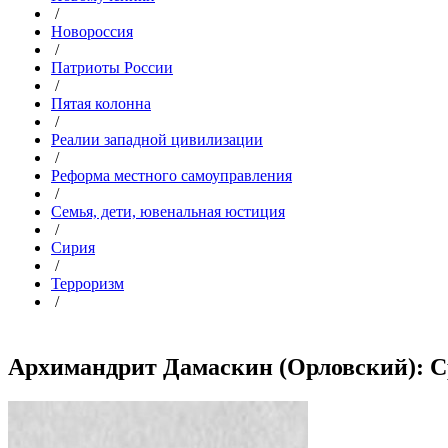
/
Новороссия
/
Патриоты России
/
Пятая колонна
/
Реалии западной цивилизации
/
Реформа местного самоуправления
/
Семья, дети, ювенальная юстиция
/
Сирия
/
Терроризм
/
Архимандрит Дамаскин (Орловский): Сре