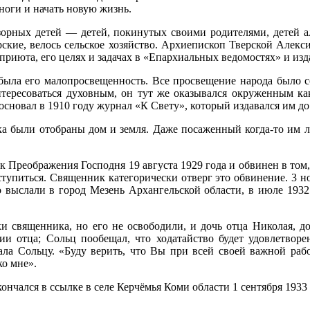
ноги и начать новую жизнь.
орных детей — детей, покинутых своими родителями, детей ал
ерские, велось сельское хозяйство. Архиепископ Тверской Алек
приюта, его целях и задачах в «Епархиальных ведомостях» и из
была его малопросвещенность. Все просвещение народа было с
нтересоваться духовным, он тут же оказывался окруженным как
основал в 1910 году журнал «К Свету», который издавался им до
ка были отобраны дом и земля. Даже посаженный когда-то им л
 Преображения Господня 19 августа 1929 года и обвинен в том, 
аступиться. Священник категорически отверг это обвинение. 3 
о выслали в город Мезень Архангельской области, в июле 1932 
ки священника, но его не освободили, и дочь отца Николая,
ии отца; Сольц пообещал, что ходатайство будет удовлетворе
ала Сольцу. «Буду верить, что Вы при всей своей важной рабо
ко мне».
нчался в ссылке в селе Керчёмья Коми области 1 сентября 1933