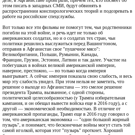
деле, в Афганистане проиграли, причем тех, кто посмеет об
этом писать в западных СМИ, будут обвинять в
распространении конспирологических теорий и подозревать в
работе на российские спецслужбы.
Вот только все эти фильмы не помогут тем, чьи родственники
погибли на этой войне, и речь идет не только об
американских солдатах, но и о солдатах тех стран, чьи
политики решились выслужиться перед Вашингтоном,
отправив в Афганистан свое "пушечное мясо":
Великобритании, Польши, Румынии, Канады,
Франции, Грузии, Эстонии, Латвии и так далее. Участие на
побегушках в войнах великой американской империи,
наверное, престижно, — но только когда империя
выигрывает. А сейчас империя показала свою слабость, и весь
мир эту слабость увидел. При этом нельзя не заметить, что
решение о выходе из Афганистана — это смелое решение
президента Трампа, вызванное, с одной стороны,
политической целесообразностью (у Трампа избирательная
кампания, и он обещал вывести войска еще в 2016 году), а с
другой — экономической необходимостью. В отличие от
американской пропаганды, Трамп еще в 2016 году говорил о
том, что американская экономика — "один большой жирный
пузырь", и понимает, что бесконечные войны могут стать той
самой иголкой, которая этот "пузырь" проткнет. Хороший