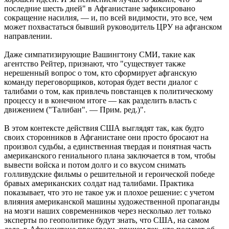
последние шесть дней" в Афганистане зафиксировано
сокращение насилия, — и, по всей видимости, это все, чем
может похвастаться бывший руководитель ЦРУ на афганском
направлении.
Даже симпатизирующие Вашингтону СМИ, такие как
агентство Рейтер, признают, что "существует также
нерешенный вопрос о том, кто сформирует афганскую
команду переговорщиков, которая будет вести диалог с
талибами о том, как привлечь повстанцев к политическому
процессу и в конечном итоге — как разделить власть с
движением ("Талибан". — Прим. ред.)".
В этом контексте действия США выглядят так, как будто
своих сторонников в Афганистане они просто бросают на
произвол судьбы, а единственная твердая и понятная часть
американского гениального плана заключается в том, чтобы
вывести войска и потом долго и со вкусом снимать
голливудские фильмы о решительной и героической победе
бравых американских солдат над талибами. Практика
показывает, что это не такое уж и плохое решение: с учетом
влияния американской машины художественной пропаганды
на мозги наших современников через несколько лет только
эксперты по геополитике будут знать, что США, на самом