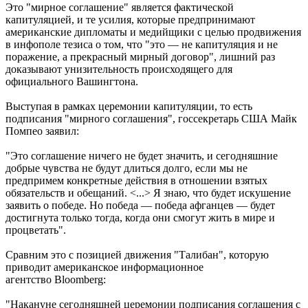
Это "мирное соглашение" является фактической
капитуляцией, и те усилия, которые предпринимают
американские дипломаты и медийщики с целью продвижения
в инфополе тезиса о том, что "это — не капитуляция и не
поражение, а прекрасный мирный договор", лишний раз
доказывают унизительность происходящего для
официального Вашингтона.
Выступая в рамках церемонии капитуляции, то есть
подписания "мирного соглашения", госсекретарь США Майк
Помпео заявил:
"Это соглашение ничего не будет значить, и сегодняшние
добрые чувства не будут длиться долго, если мы не
предпримем конкретные действия в отношении взятых
обязательств и обещаний. <...> Я знаю, что будет искушение
заявить о победе. Но победа — победа афганцев — будет
достигнута только тогда, когда они смогут жить в мире и
процветать".
Сравним это с позицией движения "Талибан", которую
приводит американское информационное
агентство Bloomberg:
"Накануне сегодняшней церемонии подписания соглашения с