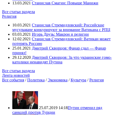
13.03.2021
Станислав Смагин: Повыше Манижи
Все статьи раздела
Религия
10.03.2021
Станислав Стремидловский: Российские
мусульмане конкурируют за внимание Ватикана с РПЦ
03.03.2021
Игорь Друзь: Макрон и религии
12.02.2021
Станислав Стремидловский: Ватикан может
потерять Россию
25.01.2021
Дмитрий Скворцов: Фанар сдал — Фанар
принял!
29.12.2020
Дмитрий Скворцов: За что украинские гомо-
католики ненавидят Путина
Все статьи раздела
Лента новостей
Все события
/
Политика
/
Экономика
/
Культура
/
Религия
25.07.2019 14:18
Путин отменил ряд
санкций против Турции