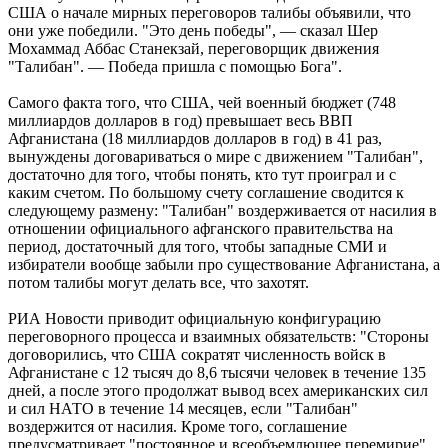
США о начале мирных переговоров талибы объявили, что
они уже победили. "Это день победы", — сказал Шер
Мохаммад Аббас Станекзай, переговорщик движения
"Талибан". — Победа пришла с помощью Бога".
Самого факта того, что США, чей военный бюджет (748
миллиардов долларов в год) превышает весь ВВП
Афганистана (18 миллиардов долларов в год) в 41 раз,
вынуждены договариваться о мире с движением "Талибан",
достаточно для того, чтобы понять, кто тут проиграл и с
каким счетом. По большому счету соглашение сводится к
следующему размену: "Талибан" воздерживается от насилия в
отношении официального афганского правительства на
период, достаточный для того, чтобы западные СМИ и
избиратели вообще забыли про существование Афганистана, а
потом талибы могут делать все, что захотят.
РИА Новости приводит официальную конфигурацию
переговорного процесса и взаимных обязательств: "Стороны
договорились, что США сократят численность войск в
Афганистане с 12 тысяч до 8,6 тысячи человек в течение 135
дней, а после этого продолжат вывод всех американских сил
и сил НАТО в течение 14 месяцев, если "Талибан"
воздержится от насилия. Кроме того, соглашение
предусматривает "постоянное и всеобъемлющее перемирие".