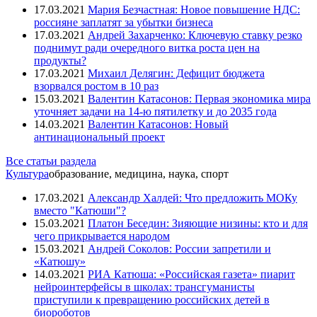
17.03.2021
Мария Безчастная: Новое повышение НДС:
россияне заплатят за убытки бизнеса
17.03.2021
Андрей Захарченко: Ключевую ставку резко
поднимут ради очередного витка роста цен на
продукты?
17.03.2021
Михаил Делягин: Дефицит бюджета
взорвался ростом в 10 раз
15.03.2021
Валентин Катасонов: Первая экономика мира
уточняет задачи на 14-ю пятилетку и до 2035 года
14.03.2021
Валентин Катасонов: Новый
антинациональный проект
Все статьи раздела
Культура
образование, медицина, наука, спорт
17.03.2021
Александр Халдей: Что предложить МОКу
вместо "Катюши"?
15.03.2021
Платон Беседин: Зияющие низины: кто и для
чего прикрывается народом
15.03.2021
Андрей Соколов: России запретили и
«Катюшу»
14.03.2021
РИА Катюша: «Российская газета» пиарит
нейроинтерфейсы в школах: трансгуманисты
приступили к превращению российских детей в
биороботов