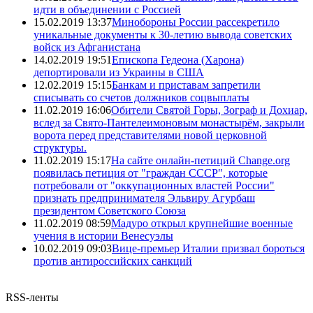
идти в объединении с Россией
15.02.2019 13:37
Минобороны России рассекретило
уникальные документы к 30-летию вывода советских
войск из Афганистана
14.02.2019 19:51
Епископа Гедеона (Харона)
депортировали из Украины в США
12.02.2019 15:15
Банкам и приставам запретили
списывать со счетов должников соцвыплаты
11.02.2019 16:06
Обители Святой Горы, Зограф и Дохиар,
вслед за Свято-Пантелеимоновым монастырём, закрыли
ворота перед представителями новой церковной
структуры.
11.02.2019 15:17
На сайте онлайн-петиций Change.org
появилась петиция от "граждан СССР", которые
потребовали от "оккупационных властей России"
признать предпринимателя Эльвиру Агурбаш
президентом Советского Союза
11.02.2019 08:59
Мадуро открыл крупнейшие военные
учения в истории Венесуэлы
10.02.2019 09:03
Вице-премьер Италии призвал бороться
против антироссийских санкций
RSS-ленты