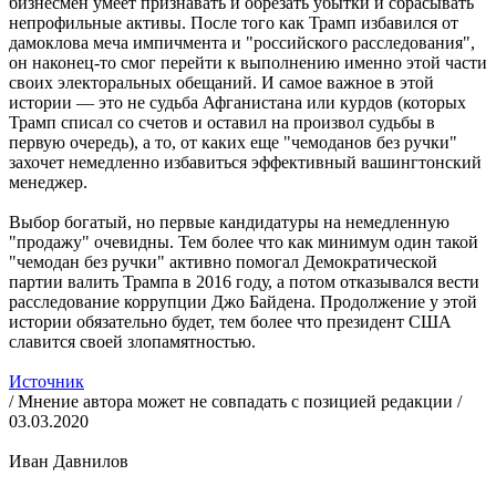
бизнесмен умеет признавать и обрезать убытки и сбрасывать
непрофильные активы. После того как Трамп избавился от
дамоклова меча импичмента и "российского расследования",
он наконец-то смог перейти к выполнению именно этой части
своих электоральных обещаний. И самое важное в этой
истории — это не судьба Афганистана или курдов (которых
Трамп списал со счетов и оставил на произвол судьбы в
первую очередь), а то, от каких еще "чемоданов без ручки"
захочет немедленно избавиться эффективный вашингтонский
менеджер.
Выбор богатый, но первые кандидатуры на немедленную
"продажу" очевидны. Тем более что как минимум один такой
"чемодан без ручки" активно помогал Демократической
партии валить Трампа в 2016 году, а потом отказывался вести
расследование коррупции Джо Байдена. Продолжение у этой
истории обязательно будет, тем более что президент США
славится своей злопамятностью.
Источник
/ Мнение автора может не совпадать с позицией редакции /
03.03.2020
Иван Давнилов