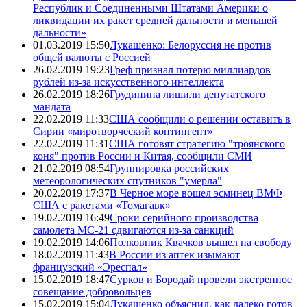
Республик и Соединенными Штатами Америки о
ликвидации их ракет средней дальности и меньшей
дальности»
01.03.2019 15:50
Лукашенко: Белоруссия не против
общей валюты с Россией
26.02.2019 19:23
Греф признал потерю миллиардов
рублей из-за искусственного интеллекта
26.02.2019 18:26
Грудинина лишили депутатского
мандата
22.02.2019 11:33
США сообщили о решении оставить в
Сирии «миротворческий контингент»
22.02.2019 11:31
США готовят стратегию "троянского
коня" против России и Китая, сообщили СМИ
21.02.2019 08:54
Группировка российских
метеорологических спутников "умерла"
20.02.2019 17:37
В Черное море вошел эсминец ВМФ
США с ракетами «Томагавк»
19.02.2019 16:49
Сроки серийного производства
самолета МС-21 сдвигаются из-за санкций
19.02.2019 14:06
Полковник Квачков вышел на свободу
18.02.2019 11:43
В России из аптек изымают
французский «Эреспал»
15.02.2019 18:47
Сурков и Бородай провели экстренное
совещание добровольцев
15.02.2019 15:04
Лукашенко объяснил, как далеко готов