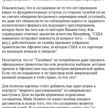
Показательно, что в соглашении не то что нет признания
каких-то фундаментальных уступок со стороны талибов (если
не считать обещания бессрочного перемирия некой уступкой),
но даже нет обязательств по соблюдению какого-то заданного
политического формата последующего урегулирования,
которое было бы хоть как-то выгодно Вашингтону. Как
справедливо отмечает аналитик агентства Bloomberg, "США
намеренно оставляют неясность (в вопросе того. — Прим.
ред.), действительно ли талибы признают избранное
правительство Афганистана, за которое США и их партнеры
по коалиции воевали и умирали".
Получается, что от "Талибана" не потребовали даже признать
официальное правительство или результаты выборов, которые
прошли в Афганистане под присмотром американской армии.
Если это не поражение и не приговор всей американской
военной операции в этой стране, то что это?
Для полноты картины стоит добавить еще один штрих к
портрету "мирного урегулирования" по-американски:
выступая в Дохе во время церемонии подписания
соглашения, Майк Помпео не нашел вообще никаких
аргументов в пользу того, что это соглашение является
хорошей идеей. И за неимением лучшего заявил, что "за