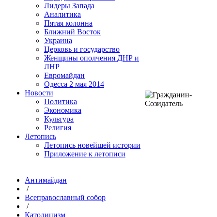
Лидеры Запада
Аналитика
Пятая колонна
Ближний Восток
Украина
Церковь и государство
Женщины ополчения ДНР и
ЛНР
Евромайдан
Одесса 2 мая 2014
Новости
Политика
Экономика
Культура
Религия
Летопись
Летопись новейшей истории
Приложение к летописи
Антимайдан
/
Всеправославный собор
/
Католицизм