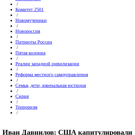
/
Комитет 2501
/
Новомученики
/
Новороссия
/
Патриоты России
/
Пятая колонна
/
Реалии западной цивилизации
/
Реформа местного самоуправления
/
Семья, дети, ювенальная юстиция
/
Сирия
/
Терроризм
/
Иван Давнилов: США капитулировали