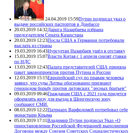
24.04.2019 15:59
Путин подписал указ о
выдаче российских паспортов в Донбассе
20.03.2019 14:32
Дарига Назарбаева избрана
председателем Сената Казахстана
20.03.2019 12:23
Посла США в Германии потребовали
выслать из страны
19.03.2019 16:43
Нурсултан Назарбаев ушёл в отставку
15.03.2019 15:07
Власти Китая с 1 апреля снизят ставки
по НДС
13.03.2019 12:43
Палата представителей США приняла
пакет законопроектов против Путина и России
12.03.2019 15:15
Европейский суд по правам человека
заявил, что суды Литвы обоснованно признают
геноцидом борьбу против литовских "лесных братьев"
09.03.2019 09:46
Гражданам США с 2021 года придется
оформлять визу для въезда в Шенгенскую зону,
сообщают СМИ.
08.03.2019 12:22
Патриарх Варфоломей потребовал себе
монастыри Крыма
05.03.2019 17:11
Владимир Путин подписал Указ «О
приостановлении Российской Федерацией выполнения
Договора между Союзом Советских Социалистических