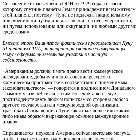
Соглашение стран - членов ООН от 1979 года, согласно
которому спутник планеты Земля принадлежит всем жителям
этой планеты, поэтому «Луна не подлежит национальному
присвоению ни путем провозглашения на нее суверенитета,
ни путем использования или оккупации, ни любыми другими
средствами».
Вместо этого Вашингтон фактически провозглашает Луну
51 штатом США, на территории которого американцы
могут оформлять земельные участки в частную
собственность.
«Американцы должны иметь право вести коммерческое
исследование, добычу и использование ресурсов в
космическом пространстве в соответствии с применимым
законодательством», — говорится в подписанном Дональдом
Трампом указе. «В связи с этим госсекретарю следует
противодействовать любым попыткам со стороны любого
другого государства или международной организации
трактовать Соглашение о Луне как отражающее или каким-
либо иным образом выражающее обычное международное
право».
Спрашивается, неужели Америка сейчас настолько могуча,
чтобы начать «отжимать» у остального человечества