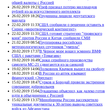
общей валюты с Россией
26.02.2019 19:23
Греф признал потерю миллиардов
рублей из-за искусственного интеллекта
26.02.2019 18:26
Грудинина лишили депутатского
мандата
22.02.2019 11:33
США сообщили о решении оставить в
Сирии «миротворческий контингент»
22.02.2019 11:31
США готовят стратегию "троянского
коня" против России и Китая, сообщили СМИ
21.02.2019 08:54
Группировка российских
метеорологических спутников "умерла"
20.02.2019 17:37
В Черное море вошел эсминец ВМФ
США с ракетами «Томагавк»
19.02.2019 16:49
Сроки серийного производства
самолета МС-21 сдвигаются из-за санкций
19.02.2019 14:06
Полковник Квачков вышел на свободу
18.02.2019 11:43
В России из аптек изымают
французский «Эреспал»
15.02.2019 18:47
Сурков и Бородай провели экстренное
совещание добровольцев
15.02.2019 15:04
Лукашенко объяснил, как далеко готов
идти в объединении с Россией
15.02.2019 13:37
Минобороны России рассекретило
уникальные документы к 30-летию вывода советских
войск из Афганистана