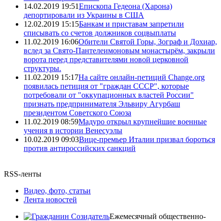
14.02.2019 19:51
Епископа Гедеона (Харона)
депортировали из Украины в США
12.02.2019 15:15
Банкам и приставам запретили
списывать со счетов должников соцвыплаты
11.02.2019 16:06
Обители Святой Горы, Зограф и Дохиар,
вслед за Свято-Пантелеимоновым монастырём, закрыли
ворота перед представителями новой церковной
структуры.
11.02.2019 15:17
На сайте онлайн-петиций Change.org
появилась петиция от "граждан СССР", которые
потребовали от "оккупационных властей России"
признать предпринимателя Эльвиру Агурбаш
президентом Советского Союза
11.02.2019 08:59
Мадуро открыл крупнейшие военные
учения в истории Венесуэлы
10.02.2019 09:03
Вице-премьер Италии призвал бороться
против антироссийских санкций
RSS-ленты
Видео, фото, статьи
Лента новостей
Ежемесячный общественно-