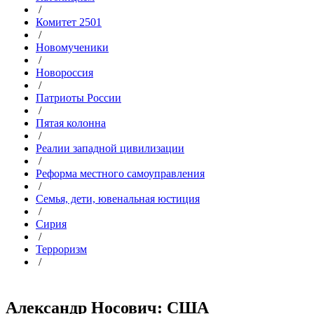
/
Комитет 2501
/
Новомученики
/
Новороссия
/
Патриоты России
/
Пятая колонна
/
Реалии западной цивилизации
/
Реформа местного самоуправления
/
Семья, дети, ювенальная юстиция
/
Сирия
/
Терроризм
/
Александр Носович: США