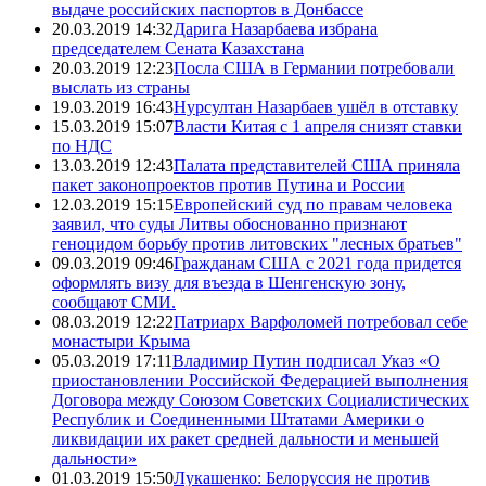
выдаче российских паспортов в Донбассе
20.03.2019 14:32
Дарига Назарбаева избрана
председателем Сената Казахстана
20.03.2019 12:23
Посла США в Германии потребовали
выслать из страны
19.03.2019 16:43
Нурсултан Назарбаев ушёл в отставку
15.03.2019 15:07
Власти Китая с 1 апреля снизят ставки
по НДС
13.03.2019 12:43
Палата представителей США приняла
пакет законопроектов против Путина и России
12.03.2019 15:15
Европейский суд по правам человека
заявил, что суды Литвы обоснованно признают
геноцидом борьбу против литовских "лесных братьев"
09.03.2019 09:46
Гражданам США с 2021 года придется
оформлять визу для въезда в Шенгенскую зону,
сообщают СМИ.
08.03.2019 12:22
Патриарх Варфоломей потребовал себе
монастыри Крыма
05.03.2019 17:11
Владимир Путин подписал Указ «О
приостановлении Российской Федерацией выполнения
Договора между Союзом Советских Социалистических
Республик и Соединенными Штатами Америки о
ликвидации их ракет средней дальности и меньшей
дальности»
01.03.2019 15:50
Лукашенко: Белоруссия не против