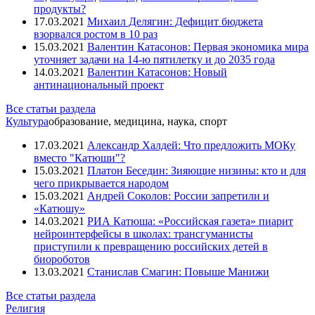
продукты?
17.03.2021
Михаил Делягин: Дефицит бюджета
взорвался ростом в 10 раз
15.03.2021
Валентин Катасонов: Первая экономика мира
уточняет задачи на 14-ю пятилетку и до 2035 года
14.03.2021
Валентин Катасонов: Новый
антинациональный проект
Все статьи раздела
Культура
образование, медицина, наука, спорт
17.03.2021
Александр Халдей: Что предложить МОКу
вместо "Катюши"?
15.03.2021
Платон Беседин: Зияющие низины: кто и для
чего прикрывается народом
15.03.2021
Андрей Соколов: России запретили и
«Катюшу»
14.03.2021
РИА Катюша: «Российская газета» пиарит
нейроинтерфейсы в школах: трансгуманисты
приступили к превращению российских детей в
биороботов
13.03.2021
Станислав Смагин: Повыше Манижи
Все статьи раздела
Религия