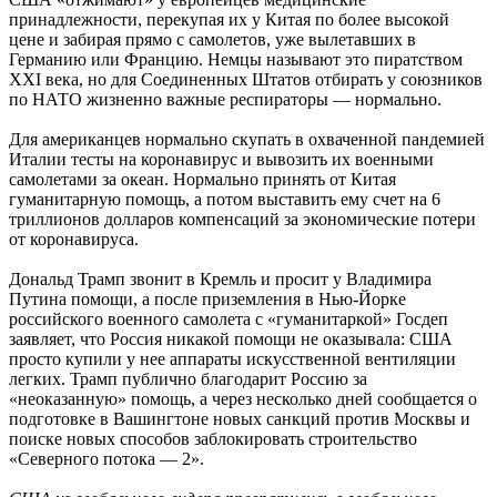
принадлежности, перекупая их у Китая по более высокой
цене и забирая прямо с самолетов, уже вылетавших в
Германию или Францию. Немцы называют это пиратством
XXI века, но для Соединенных Штатов отбирать у союзников
по НАТО жизненно важные респираторы — нормально.
Для американцев нормально скупать в охваченной пандемией
Италии тесты на коронавирус и вывозить их военными
самолетами за океан. Нормально принять от Китая
гуманитарную помощь, а потом выставить ему счет на 6
триллионов долларов компенсаций за экономические потери
от коронавируса.
Дональд Трамп звонит в Кремль и просит у Владимира
Путина помощи, а после приземления в Нью-Йорке
российского военного самолета с «гуманитаркой» Госдеп
заявляет, что Россия никакой помощи не оказывала: США
просто купили у нее аппараты искусственной вентиляции
легких. Трамп публично благодарит Россию за
«неоказанную» помощь, а через несколько дней сообщается о
подготовке в Вашингтоне новых санкций против Москвы и
поиске новых способов заблокировать строительство
«Северного потока — 2».