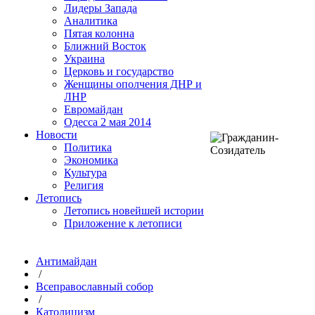
Лидеры Запада
Аналитика
Пятая колонна
Ближний Восток
Украина
Церковь и государство
Женщины ополчения ДНР и
ЛНР
Евромайдан
Одесса 2 мая 2014
Новости
Политика
Экономика
Культура
Религия
Летопись
Летопись новейшей истории
Приложение к летописи
Антимайдан
/
Всеправославный собор
/
Католицизм