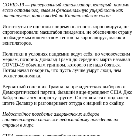
COVID-19 — универсальный катализатор, который, помимо
всего остального, выявил феноменальную ущербность как
институтов, так и людей на Капитолийском холме.
Институты не оценили вовремя опасность коронавируса, не
спрогнозировали масштабов пандемии, не обеспечили страну
необходимым количеством тестов на коронавирус, масок и
вентиляторов.
Политики в условиях пандемии ведут себя, по человеческим
меркам, позорно. Дональд Трамп до середины марта называл
COVID-19 обычным гриппом, которого не надо бояться.
Потом начал говорить, что пусть лучше умрут люди, чем
рухнет экономика.
Вероятный соперник Трампа на президентских выборах от
Демократической партии, бывший вице-президент США Джо
Байден оказался попросту трусом. Он спрятался в подвале в
штате Делавэр и разговаривает оттуда с нацией по скайпу.
Недостойное поведение американских лидеров
соответствует столь же недостойному поведению их
страны в мире.
США «отжимают» у европейцев медицинские