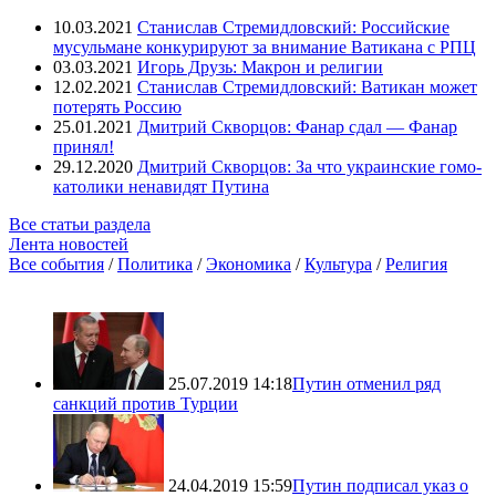
10.03.2021
Станислав Стремидловский: Российские
мусульмане конкурируют за внимание Ватикана с РПЦ
03.03.2021
Игорь Друзь: Макрон и религии
12.02.2021
Станислав Стремидловский: Ватикан может
потерять Россию
25.01.2021
Дмитрий Скворцов: Фанар сдал — Фанар
принял!
29.12.2020
Дмитрий Скворцов: За что украинские гомо-
католики ненавидят Путина
Все статьи раздела
Лента новостей
Все события
/
Политика
/
Экономика
/
Культура
/
Религия
25.07.2019 14:18
Путин отменил ряд
санкций против Турции
24.04.2019 15:59
Путин подписал указ о