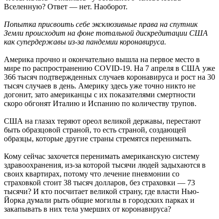
Вселенную? Ответ — нет. Наоборот.
Попытка присвоить себе эксклюзивные права на спутник
Земли происходит на фоне тотальной дискредитации США
как супердержавы из-за пандемии коронавируса.
Америка прочно и окончательно вышла на первое место в
мире по распространению COVID-19. На 7 апреля в США уже
366 тысяч подтвержденных случаев коронавируса и рост на 30
тысяч случаев в день. Америку здесь уже точно никто не
догонит, зато американцы с их показателями смертности
скоро обгонят Италию и Испанию по количеству трупов.
США на глазах теряют ореол великой державы, перестают
быть образцовой страной, то есть страной, создающей
образцы, которые другие страны стремятся перенимать.
Кому сейчас захочется перенимать американскую систему
здравоохранения, из-за которой тысячи людей задыхаются в
своих квартирах, потому что лечение пневмонии со
страховкой стоит 38 тысяч долларов, без страховки — 73
тысячи? И кто посчитает великой страну, где власти Нью-
Йорка думали рыть общие могилы в городских парках и
закапывать в них тела умерших от коронавируса?