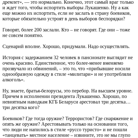
дремлет», — это нормально. Конечно, этот самый враг только
и ждет того, чтобы испортить выборы Лукашенко. Ну а как
еще можно их испортить, если не заслать в страну боевиков,
которые обязательно устроят в день выборов беспорядки?
Говорят, более 200 заслали. Кто – не говорят. Где они – тоже
не совсем понятно.
Сценарий вполне. Хорошо, придумали. Надо осуществлять.
История с задержанием 32 человек в пансионате выглядит не
очень красиво. Единственное, что более-менее вменяемо
прозвучало из обвинений, – это то, что «прибывшие носили
однообразную одежду в стиле «милитари» и не употребляли
алкоголь».
Ну, знаете, братья-белорусы, это перебор. На высшем уровне.
Причем в исполнении президента Лукашенко. Хорошо, по
невнятным наводкам КГБ Беларуси арестовал три десятка…
три десятка кого?
Боевиков? Где тогда оружие? Террористов? Где снаряжение и
опять же оружие? Арестовывать только на основании того,
что люди не напились в стиле «руссо туристо» и не пошли
«танцевать» местное население – извините, это не мы глупо