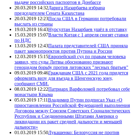
выдаче российских паспортов в Донбассе
20.03.2019 14:32
Дарига Назарбаева избрана
председателем Сената Казахстана
20.03.2019 12:23
Посла США в Германии потребовали
выслать из страны
19.03.2019 16:43
Нурсултан Назарбаев ушёл в отставку
15.03.2019 15:07
Власти Китая с 1 апреля снизят ставки
по НДС
13.03.2019 12:43
Палата представителей США приняла
пакет законопроектов против Путина и России
12.03.2019 15:15
Европейский суд по правам человека
заявил, что суды Литвы обоснованно признают
геноцидом борьбу против литовских "лесных братьев"
09.03.2019 09:46
Гражданам США с 2021 года придется
оформлять визу для въезда в Шенгенскую зону,
сообщают СМИ.
08.03.2019 12:22
Патриарх Варфоломей потребовал себе
монастыри Крыма
05.03.2019 17:11
Владимир Путин подписал Указ «О
приостановлении Российской Федерацией выполнения
Договора между Союзом Советских Социалистических
Республик и Соединенными Штатами Америки о
ликвидации их ракет средней дальности и меньшей
дальности»
01.03.2019 15:50
Лукашенко: Белоруссия не против