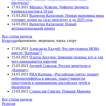
продукты?
17.03.2021
Михаил Делягин: Дефицит бюджета
взорвался ростом в 10 раз
15.03.2021
Валентин Катасонов: Первая экономика мира
уточняет задачи на 14-ю пятилетку и до 2035 года
14.03.2021
Валентин Катасонов: Новый
антинациональный проект
Все статьи раздела
Культура
образование, медицина, наука, спорт
17.03.2021
Александр Халдей: Что предложить МОКу
вместо "Катюши"?
15.03.2021
Платон Беседин: Зияющие низины: кто и для
чего прикрывается народом
15.03.2021
Андрей Соколов: России запретили и
«Катюшу»
14.03.2021
РИА Катюша: «Российская газета» пиарит
нейроинтерфейсы в школах: трансгуманисты
приступили к превращению российских детей в
биороботов
13.03.2021
Станислав Смагин: Повыше Манижи
Все статьи раздела
Религия