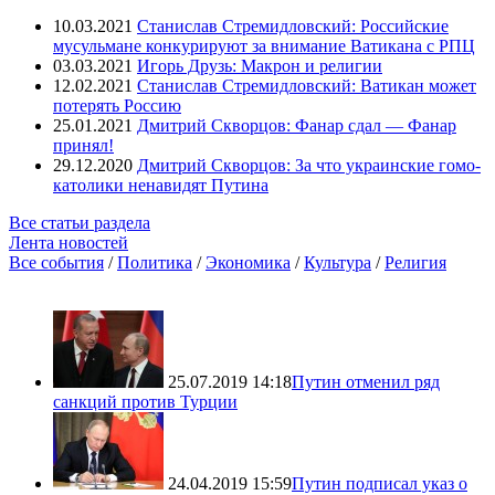
10.03.2021
Станислав Стремидловский: Российские
мусульмане конкурируют за внимание Ватикана с РПЦ
03.03.2021
Игорь Друзь: Макрон и религии
12.02.2021
Станислав Стремидловский: Ватикан может
потерять Россию
25.01.2021
Дмитрий Скворцов: Фанар сдал — Фанар
принял!
29.12.2020
Дмитрий Скворцов: За что украинские гомо-
католики ненавидят Путина
Все статьи раздела
Лента новостей
Все события
/
Политика
/
Экономика
/
Культура
/
Религия
25.07.2019 14:18
Путин отменил ряд
санкций против Турции
24.04.2019 15:59
Путин подписал указ о