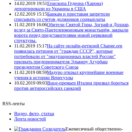
14.02.2019 19:51
Епископа Гедеона (Харона)
депортировали из Украины в США
12.02.2019 15:15
Банкам и приставам запретили
списывать со счетов должников соцвыплаты
11.02.2019 16:06
Обители Святой Горы, Зограф и Дохиар,
вслед за Свято-Пантелеимоновым монастырём, закрыли
ворота перед представителями новой церковной
структуры.
11.02.2019 15:17
На сайте онлайн-петиций Change.org
появилась петиция от "граждан СССР", которые
потребовали от "оккупационных властей России"
признать предпринимателя Эльвиру Агурбаш
президентом Советского Союза
11.02.2019 08:59
Мадуро открыл крупнейшие военные
учения в истории Венесуэлы
10.02.2019 09:03
Вице-премьер Италии призвал бороться
против антироссийских санкций
RSS-ленты
Видео, фото, статьи
Лента новостей
Ежемесячный общественно-