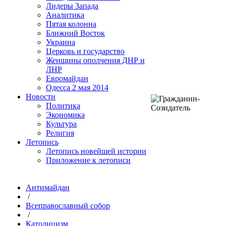
Лидеры Запада
Аналитика
Пятая колонна
Ближний Восток
Украина
Церковь и государство
Женщины ополчения ДНР и
ЛНР
Евромайдан
Одесса 2 мая 2014
Новости
Политика
Экономика
Культура
Религия
Летопись
Летопись новейшей истории
Приложение к летописи
Антимайдан
/
Всеправославный собор
/
Католицизм