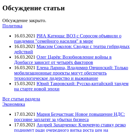
Обсуждение статьи
Обсуждение закрыто.
Политика
16.03.2021
РИА Катюша: ВОЗ с Соросом объявили о
пандемии "семейного насилия" в мире
16.03.2021
Максим Соколов: Сводки с театра гибридных
действий
16.03.2021
Олег Царёв: Возобновление войны в
Донбассе зависит от четырёх факторов
16.03.2021
Елена Ларина, Владимир Овчинский: Только
мобилизационные проекты могут обеспечить
технологическое лидерство и выживание
15.03.2021
Юрий Тавровский: Русско-китайский тандем
на старте новой эпохи
Все статьи раздела
Экономика
17.03.2021
Мария Безчастная: Новое повышение НДС:
россияне заплатят за убытки бизнеса
17.03.2021
Андрей Захарченко: Ключевую ставку резко
поднимут ради очередного витка роста цен на