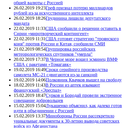
общей валюты с Россией
26.02.2019 19:23
Греф признал потерю миллиардов
рублей из-за искусственного интеллекта
26.02.2019 18:26
Грудинина лишили депутатского
мандата
22.02.2019 11:33
США сообщили о решении оставить в
Сирии «миротворческий контингент»
22.02.2019 11:31
США готовят стратегию "троянского
коня" против России и Китая, сообщили СМИ
21.02.2019 08:54
Группировка российских
метеорологических спутников "умерла"
20.02.2019 17:37
В Черное море вошел эсминец ВМФ
США с ракетами «Томагавк»
19.02.2019 16:49
Сроки серийного производства
самолета МС-21 сдвигаются из-за санкций
19.02.2019 14:06
Полковник Квачков вышел на свободу
18.02.2019 11:43
В России из аптек изымают
французский «Эреспал»
15.02.2019 18:47
Сурков и Бородай провели экстренное
совещание добровольцев
15.02.2019 15:04
Лукашенко объяснил, как далеко готов
идти в объединении с Россией
15.02.2019 13:37
Минобороны России рассекретило
уникальные документы к 30-летию вывода советских
войск из Афганистана