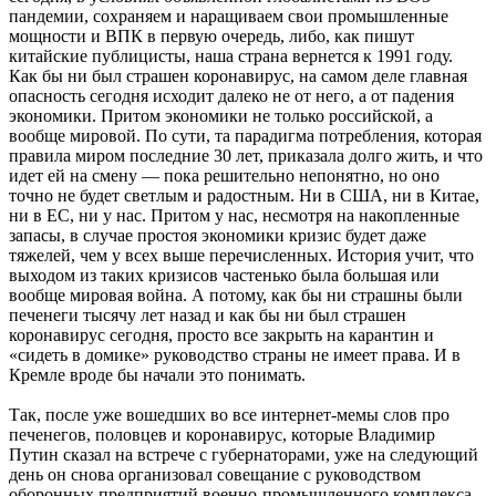
пандемии, сохраняем и наращиваем свои промышленные
мощности и ВПК в первую очередь, либо, как пишут
китайские публицисты, наша страна вернется к 1991 году.
Как бы ни был страшен коронавирус, на самом деле главная
опасность сегодня исходит далеко не от него, а от падения
экономики. Притом экономики не только российской, а
вообще мировой. По сути, та парадигма потребления, которая
правила миром последние 30 лет, приказала долго жить, и что
идет ей на смену — пока решительно непонятно, но оно
точно не будет светлым и радостным. Ни в США, ни в Китае,
ни в ЕС, ни у нас. Притом у нас, несмотря на накопленные
запасы, в случае простоя экономики кризис будет даже
тяжелей, чем у всех выше перечисленных. История учит, что
выходом из таких кризисов частенько была большая или
вообще мировая война. А потому, как бы ни страшны были
печенеги тысячу лет назад и как бы ни был страшен
коронавирус сегодня, просто все закрыть на карантин и
«сидеть в домике» руководство страны не имеет права. И в
Кремле вроде бы начали это понимать.
Так, после уже вошедших во все интернет-мемы слов про
печенегов, половцев и коронавирус, которые Владимир
Путин сказал на встрече с губернаторами, уже на следующий
день он снова организовал совещание с руководством
оборонных предприятий военно-промышленного комплекса,