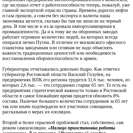
где заслушал отчет о работоспособности теперь, пожалуй, уже
главной экспортной отрасли страны. Времена дорогих нефти
и газа прошли, а совсем без экспорта и валюты наша
экономика загнется, сколько бы там ни запасли на черный
день. В том числе и из-за провала импортозамещения в
промышленности. Да и к тому же на оборонных заводах
работает огромное количество людей, на которых всегда
опирался лично Путин. В отличие от московского офисного
планктона заводчанам или селянам не надо объяснять
важность традиционных ценностей или необходимость
восстановления обороноспособности и армии.
Губернаторы отчитывались довольно бодро. Как отметил
губернатор Ростовской области Василий Голубев, на
предприятиях ВПК его региона трудится 31,6 тыс. человек, из
которых 2,6 тыс. — это сотрудники старше 65 лет. То есть на
предприятиях стратегической важности только в Ростовской
области в самое ближайшее время придется обновить 8%
состава. Наличие большого количества сотрудников за 65 лет
так или иначе подтвердили все участники совещания,
рассказывая о мерах их изоляции.
Второй и более серьезной проблемой стал, собственно, сам
режим самоизоляции.
«Налицо приостановка работы