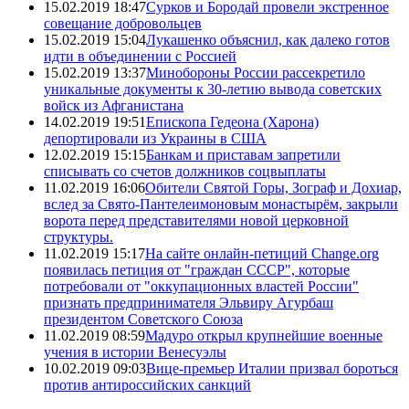
15.02.2019 18:47
Сурков и Бородай провели экстренное
совещание добровольцев
15.02.2019 15:04
Лукашенко объяснил, как далеко готов
идти в объединении с Россией
15.02.2019 13:37
Минобороны России рассекретило
уникальные документы к 30-летию вывода советских
войск из Афганистана
14.02.2019 19:51
Епископа Гедеона (Харона)
депортировали из Украины в США
12.02.2019 15:15
Банкам и приставам запретили
списывать со счетов должников соцвыплаты
11.02.2019 16:06
Обители Святой Горы, Зограф и Дохиар,
вслед за Свято-Пантелеимоновым монастырём, закрыли
ворота перед представителями новой церковной
структуры.
11.02.2019 15:17
На сайте онлайн-петиций Change.org
появилась петиция от "граждан СССР", которые
потребовали от "оккупационных властей России"
признать предпринимателя Эльвиру Агурбаш
президентом Советского Союза
11.02.2019 08:59
Мадуро открыл крупнейшие военные
учения в истории Венесуэлы
10.02.2019 09:03
Вице-премьер Италии призвал бороться
против антироссийских санкций