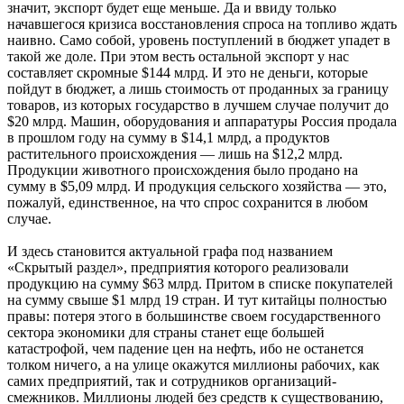
значит, экспорт будет еще меньше. Да и ввиду только
начавшегося кризиса восстановления спроса на топливо ждать
наивно. Само собой, уровень поступлений в бюджет упадет в
такой же доле. При этом весть остальной экспорт у нас
составляет скромные $144 млрд. И это не деньги, которые
пойдут в бюджет, а лишь стоимость от проданных за границу
товаров, из которых государство в лучшем случае получит до
$20 млрд. Машин, оборудования и аппаратуры Россия продала
в прошлом году на сумму в $14,1 млрд, а продуктов
растительного происхождения — лишь на $12,2 млрд.
Продукции животного происхождения было продано на
сумму в $5,09 млрд. И продукция сельского хозяйства — это,
пожалуй, единственное, на что спрос сохранится в любом
случае.
И здесь становится актуальной графа под названием
«Скрытый раздел», предприятия которого реализовали
продукцию на сумму $63 млрд. Притом в списке покупателей
на сумму свыше $1 млрд 19 стран. И тут китайцы полностью
правы: потеря этого в большинстве своем государственного
сектора экономики для страны станет еще большей
катастрофой, чем падение цен на нефть, ибо не останется
толком ничего, а на улице окажутся миллионы рабочих, как
самих предприятий, так и сотрудников организаций-
смежников. Миллионы людей без средств к существованию,