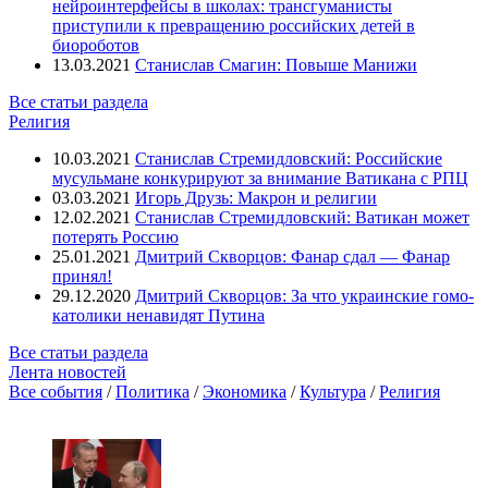
нейроинтерфейсы в школах: трансгуманисты
приступили к превращению российских детей в
биороботов
13.03.2021
Станислав Смагин: Повыше Манижи
Все статьи раздела
Религия
10.03.2021
Станислав Стремидловский: Российские
мусульмане конкурируют за внимание Ватикана с РПЦ
03.03.2021
Игорь Друзь: Макрон и религии
12.02.2021
Станислав Стремидловский: Ватикан может
потерять Россию
25.01.2021
Дмитрий Скворцов: Фанар сдал — Фанар
принял!
29.12.2020
Дмитрий Скворцов: За что украинские гомо-
католики ненавидят Путина
Все статьи раздела
Лента новостей
Все события
/
Политика
/
Экономика
/
Культура
/
Религия