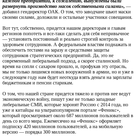
каждом предприятии, к сожалению, вынуждены были
развернуть производство масок собственными силами»,
—
добавил гендиректор ОАК. О том, что заводчане шьют маски
своими силами, доложили и остальные участники совещания.
Вот тут, собственно, придется нашим директорам и главам
регионов попотеть и все-таки сделать для себя непривычное
— установить постоянный и реально строгий контроль за
здоровьем сотрудников. А федеральным властям поднажать и
обеспечить тестами на заразу и средствами защиты
сотрудников стратегических предприятий. Да, это не
современный либеральный подход, а скорее сталинский. Но
время на сопли с сахаром прошло, и, профукав эту отрасль,
мы не только лишимся новых вооружений в армии, но и уже в
следующем году нам будет неоткуда взять деньги на зарплаты
бюджетникам и пенсии старикам.
О том, что нашей стране придется тяжело и против нее ведут
экономическую войну, пишут уже не только западные
либеральные СМИ, которые хоронят Россию с 2014 года, но
уже и китайцы на ультрапопулярном портале «Феникс»,
который просматривает около 687 миллионов пользователей в
день со всего мира. Ежемесячно на «Феникс» оформляет
подписку 420 миллионов пользователей, а на мобильную
версию — порядка 300 миллионов.