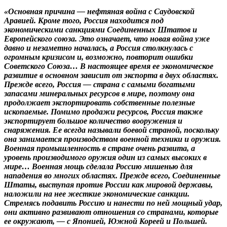
«Основная причина — нефтяная война c Саудовской
Аравией. Кроме того, Россия находится под
экономическими санкциями Соединенных Штатов и
Европейского союза. Это означает, что новая война уже
давно и незаметно началась, а Россия столкнулась с
огромным кризисом и, возможно, повторит ошибки
Советского Союза… В настоящее время ее экономическое
развитие в основном зависит от экспорта в двух областях.
Прежде всего, Россия — страна с самыми богатыми
запасами минеральных ресурсов в мире, поэтому она
продолжает экспортировать собственные полезные
ископаемые. Помимо продажи ресурсов, Россия также
экспортирует большое количество вооружения и
снаряжения. Ее всегда называли боевой страной, поскольку
она занимается производством военной техники и оружия.
Военная промышленность в стране очень развита, а
уровень производимого оружия один из самых высоких в
мире… Военная мощь сделала Россию мишенью для
нападения во многих областях. Прежде всего, Соединенные
Штаты, выступая против России как мировой державы,
наложили на нее жесткие экономические санкции.
Стремясь подавить Россию и нанести по ней мощный удар,
они активно развивают отношения со странами, которые
ее окружают, — с Японией, Южной Кореей и Польшей.