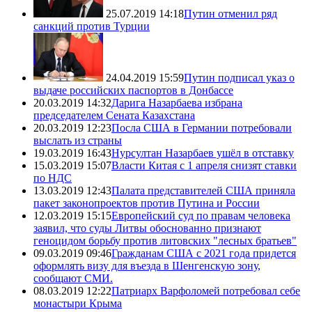
25.07.2019 14:18
Путин отменил ряд
санкций против Турции
24.04.2019 15:59
Путин подписал указ о
выдаче российских паспортов в Донбассе
20.03.2019 14:32
Дарига Назарбаева избрана
председателем Сената Казахстана
20.03.2019 12:23
Посла США в Германии потребовали
выслать из страны
19.03.2019 16:43
Нурсултан Назарбаев ушёл в отставку
15.03.2019 15:07
Власти Китая с 1 апреля снизят ставки
по НДС
13.03.2019 12:43
Палата представителей США приняла
пакет законопроектов против Путина и России
12.03.2019 15:15
Европейский суд по правам человека
заявил, что суды Литвы обоснованно признают
геноцидом борьбу против литовских "лесных братьев"
09.03.2019 09:46
Гражданам США с 2021 года придется
оформлять визу для въезда в Шенгенскую зону,
сообщают СМИ.
08.03.2019 12:22
Патриарх Варфоломей потребовал себе
монастыри Крыма