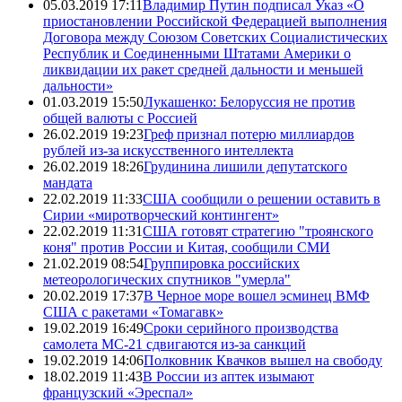
05.03.2019 17:11
Владимир Путин подписал Указ «О
приостановлении Российской Федерацией выполнения
Договора между Союзом Советских Социалистических
Республик и Соединенными Штатами Америки о
ликвидации их ракет средней дальности и меньшей
дальности»
01.03.2019 15:50
Лукашенко: Белоруссия не против
общей валюты с Россией
26.02.2019 19:23
Греф признал потерю миллиардов
рублей из-за искусственного интеллекта
26.02.2019 18:26
Грудинина лишили депутатского
мандата
22.02.2019 11:33
США сообщили о решении оставить в
Сирии «миротворческий контингент»
22.02.2019 11:31
США готовят стратегию "троянского
коня" против России и Китая, сообщили СМИ
21.02.2019 08:54
Группировка российских
метеорологических спутников "умерла"
20.02.2019 17:37
В Черное море вошел эсминец ВМФ
США с ракетами «Томагавк»
19.02.2019 16:49
Сроки серийного производства
самолета МС-21 сдвигаются из-за санкций
19.02.2019 14:06
Полковник Квачков вышел на свободу
18.02.2019 11:43
В России из аптек изымают
французский «Эреспал»