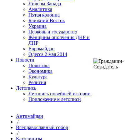
Лидеры Запада
Аналитика
Пятая колонна
Ближний Восток
Украина
Церковь и государство
Женщины ополчения ДНР и
ЛНР
Евромайдан
Одесса 2 мая 2014
Новости
Политика
Экономика
Культура
Религия
Летопись
Летопись новейшей истории
Приложение к летописи
Антимайдан
/
Всеправославный собор
/
Католицизм