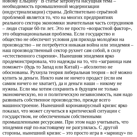
новому Ельцину"
В статье затронута насущная тема –
необходимость промышленной модернизации
(индустриализации) страны. Действительно серьёзной
проблемой является то, что на многих предприятиях
реального сектора экономики значительная часть сотрудников
– люди старше 60-ти лет. Это не просто «возрастной фактор»,
это общенациональная проблема. Если государство и
общество не обеспечит условия для прихода молодёжи на
производство – не потребуется никакая война или эпидемия –
наш производственный сектор рухнет сам собой, в силу
«естественного старения». Нынешняя эпидемия ярко
продемонстрировала, что надежды на то, что «заграница нам
поможет» (будь то Запад или Китай) – абсолютно не
обоснованы. Рухнула теория либеральная теория – всё можно
купить за деньги. Никто нам не ничего продаст (если им
самим ничего не хватает), да и деньги наши – никому не
нужны. Если мы хотим сохранить в будущем не только
экономическую, но и политическую независимость, нам надо
развивать собственное производство, прежде всего
машиностроение. Нынешний коронавирусный кризис ярко
показал, что может случиться в критической ситуации с
государством, не обеспеченным собственными
промышленными ресурсами. При этом надо учитывать, что
эпидемия ещё по-настоящему не разгулялась. С другой
стороны, нынешний кризис – это просто игра в «зарницу» по