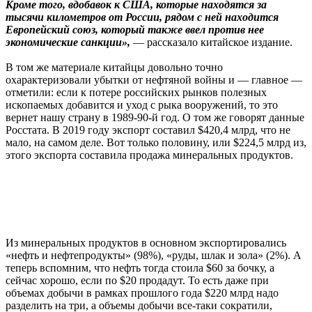
Кроме того, вдобавок к США, которые находятся за
тысячи километров от России, рядом с ней находится
Европейский союз, который также ввел против нее
экономические санкции»,
— рассказало китайское издание.
В том же материале китайцы довольно точно
охарактеризовали убытки от нефтяной войны и — главное —
отметили: если к потере российских рынков полезных
ископаемых добавится и уход с рыка вооружений, то это
вернет нашу страну в 1989-90-й год. О том же говорят данные
Росстата. В 2019 году экспорт составил $420,4 млрд, что не
мало, на самом деле. Вот только половину, или $224,5 млрд из,
этого экспорта составила продажа минеральных продуктов.
Из минеральных продуктов в основном экспортировались
«нефть и нефтепродукты» (98%), «руды, шлак и зола» (2%). А
теперь вспомним, что нефть тогда стоила $60 за бочку, а
сейчас хорошо, если по $20 продадут. То есть даже при
объемах добычи в рамках прошлого года $220 млрд надо
разделить на три, а объемы добычи все-таки сократили,