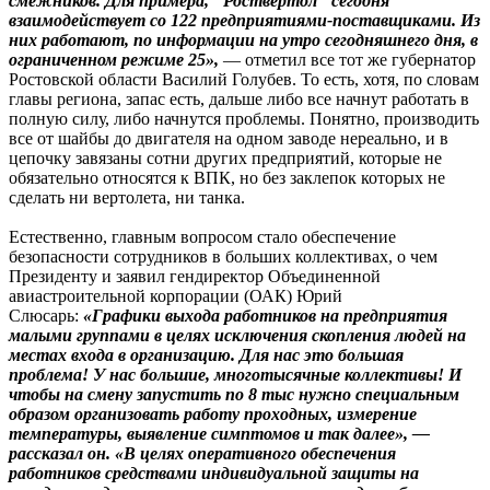
смежников. Для примера, "Роствертол" сегодня
взаимодействует со 122 предприятиями-поставщиками. Из
них работают, по информации на утро сегодняшнего дня, в
ограниченном режиме 25»,
— отметил все тот же губернатор
Ростовской области Василий Голубев. То есть, хотя, по словам
главы региона, запас есть, дальше либо все начнут работать в
полную силу, либо начнутся проблемы. Понятно, производить
все от шайбы до двигателя на одном заводе нереально, и в
цепочку завязаны сотни других предприятий, которые не
обязательно относятся к ВПК, но без заклепок которых не
сделать ни вертолета, ни танка.
Естественно, главным вопросом стало обеспечение
безопасности сотрудников в больших коллективах, о чем
Президенту и заявил гендиректор Объединенной
авиастроительной корпорации (ОАК) Юрий
Слюсарь:
«Графики выхода работников на предприятия
малыми группами в целях исключения скопления людей на
местах входа в организацию. Для нас это большая
проблема! У нас большие, многотысячные коллективы! И
чтобы на смену запустить по 8 тыс нужно специальным
образом организовать работу проходных, измерение
температуры, выявление симптомов и так далее», —
рассказал он. «В целях оперативного обеспечения
работников средствами индивидуальной защиты на