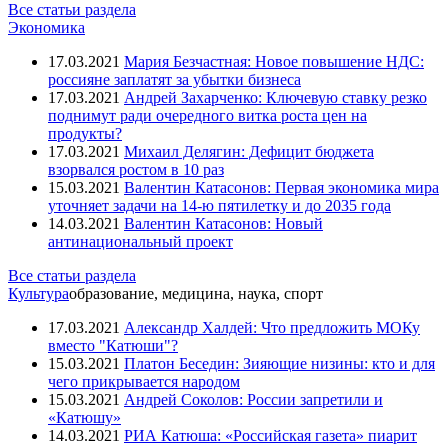
Все статьи раздела
Экономика
17.03.2021
Мария Безчастная: Новое повышение НДС:
россияне заплатят за убытки бизнеса
17.03.2021
Андрей Захарченко: Ключевую ставку резко
поднимут ради очередного витка роста цен на
продукты?
17.03.2021
Михаил Делягин: Дефицит бюджета
взорвался ростом в 10 раз
15.03.2021
Валентин Катасонов: Первая экономика мира
уточняет задачи на 14-ю пятилетку и до 2035 года
14.03.2021
Валентин Катасонов: Новый
антинациональный проект
Все статьи раздела
Культура
образование, медицина, наука, спорт
17.03.2021
Александр Халдей: Что предложить МОКу
вместо "Катюши"?
15.03.2021
Платон Беседин: Зияющие низины: кто и для
чего прикрывается народом
15.03.2021
Андрей Соколов: России запретили и
«Катюшу»
14.03.2021
РИА Катюша: «Российская газета» пиарит