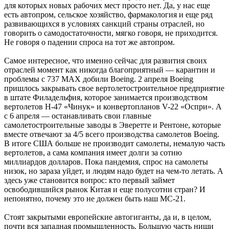
для которых новых рабочих мест просто нет. Да, у нас еще
есть автопром, сельское хозяйство, фармакология и еще ряд
развивающихся в условиях санкций страны отраслей, но
говорить о самодостаточности, мягко говоря, не приходится.
Не говоря о падении спроса на тот же автопром.
Самое интересное, что именно сейчас для развития своих
отраслей момент как никогда благоприятный — карантин и
проблемы с 737 MAX добили Boeing. 2 апреля Boeing
пришлось закрывать свое вертолетостроительное предприятие
в штате Филадельфия, которое занимается производством
вертолетов H-47 «Чинук» и конвертопланов V-22 «Оспри». А
с 6 апреля — останавливать свои главные
самолетостроительные заводы в Эверетте и Рентоне, которые
вместе отвечают за 4/5 всего производства самолетов Boeing.
В итоге США больше не производит самолеты, немалую часть
вертолетов, а сама компания имеет долги за сотню
миллиардов долларов. Пока пандемия, спрос на самолеты
низок, но зараза уйдет, и людям надо будет на чем-то летать. А
здесь уже становится вопрос: кто первый займет
освободившийся рынок Китая и еще полусотни стран? И
непонятно, почему это не должен быть наш МС-21.
Стоят закрытыми европейские автогиганты, да и, в целом,
почти вся западная промышленность. Большую часть ниши