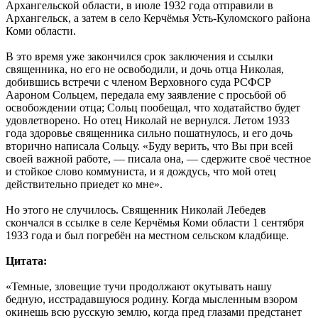
Архангельской области, в июле 1932 года отправили в
Архангельск, а затем в село Керчёмья Усть-Куломского района
Коми области.
В это время уже закончился срок заключения и ссылки
священника, но его не освободили, и дочь отца Николая,
добившись встречи с членом Верховного суда РСФСР
Аароном Сольцем, передала ему заявление с просьбой об
освобождении отца; Сольц пообещал, что ходатайство будет
удовлетворено. Но отец Николай не вернулся. Летом 1933
года здоровье священника сильно пошатнулось, и его дочь
вторично написала Сольцу. «Буду верить, что Вы при всей
своей важной работе, — писала она, — сдержите своё честное
и стойкое слово коммуниста, и я дождусь, что мой отец
действительно приедет ко мне».
Но этого не случилось. Священник Николай Лебедев
скончался в ссылке в селе Керчёмья Коми области 1 сентября
1933 года и был погребён на местном сельском кладбище.
Цитата:
«Темные, зловещие тучи продолжают окутывать нашу
бедную, исстрадавшуюся родину. Когда мысленным взором
окинешь всю русскую землю, когда пред глазами предстанет