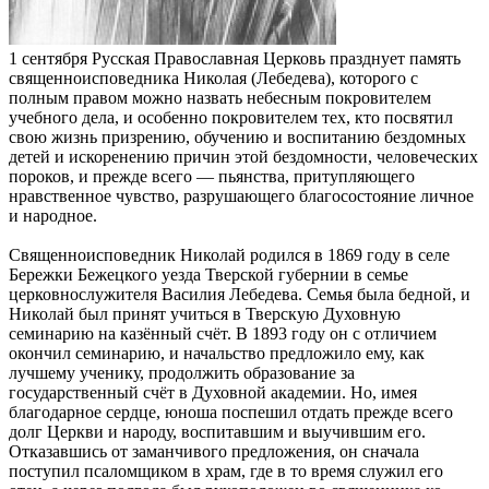
1 сентября Русская Православная Церковь празднует память
священноисповедника Николая (Лебедева), которого с
полным правом можно назвать небесным покровителем
учебного дела, и особенно покровителем тех, кто посвятил
свою жизнь призрению, обучению и воспитанию бездомных
детей и искоренению причин этой бездомности, человеческих
пороков, и прежде всего — пьянства, притупляющего
нравственное чувство, разрушающего благосостояние личное
и народное.
Священноисповедник Николай родился в 1869 году в селе
Бережки Бежецкого уезда Тверской губернии в семье
церковнослужителя Василия Лебедева. Семья была бедной, и
Николай был принят учиться в Тверскую Духовную
семинарию на казённый счёт. В 1893 году он с отличием
окончил семинарию, и начальство предложило ему, как
лучшему ученику, продолжить образование за
государственный счёт в Духовной академии. Но, имея
благодарное сердце, юноша поспешил отдать прежде всего
долг Церкви и народу, воспитавшим и выучившим его.
Отказавшись от заманчивого предложения, он сначала
поступил псаломщиком в храм, где в то время служил его