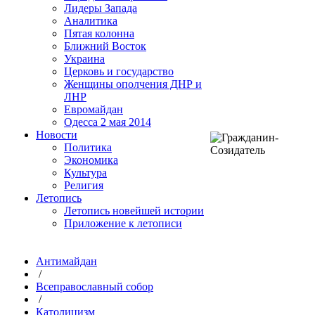
Лидеры Запада
Аналитика
Пятая колонна
Ближний Восток
Украина
Церковь и государство
Женщины ополчения ДНР и
ЛНР
Евромайдан
Одесса 2 мая 2014
Новости
Политика
Экономика
Культура
Религия
Летопись
Летопись новейшей истории
Приложение к летописи
Антимайдан
/
Всеправославный собор
/
Католицизм