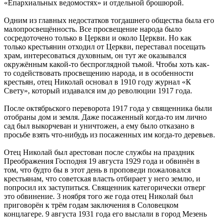
«Епархиальных ведомостях» и отдельной брошюрой.
Одним из главных недостатков тогдашнего общества была его
малопросвещённость. Все просвещение народа было
сосредоточено только в Церкви и около Церкви. Но как
только крестьянин отходил от Церкви, переставал посещать
храм, интересоваться духовным, он тут же оказывался
окружённым какой-то беспроглядной тьмой. Чтобы хоть как-
то содействовать просвещению народа, и в особенности
крестьян, отец Николай основал в 1910 году журнал «К
Свету», который издавался им до революции 1917 года.
После октябрьского переворота 1917 года у священника были
отобраны дом и земля. Даже посаженный когда-то им лично
сад был выкорчеван и уничтожен, а ему было отказано в
просьбе взять что-нибудь из посаженных им когда-то деревьев.
Отец Николай был арестован после службы на праздник
Преображения Господня 19 августа 1929 года и обвинён в
том, что будто бы в этот день в проповеди пожаловался
крестьянам, что советская власть отбирает у него землю, и
попросил их заступиться. Священник категорически отверг
это обвинение. 3 ноября того же года отец Николай был
приговорён к трём годам заключения в Соловецком
концлагере. 9 августа 1931 года его выслали в город Мезень