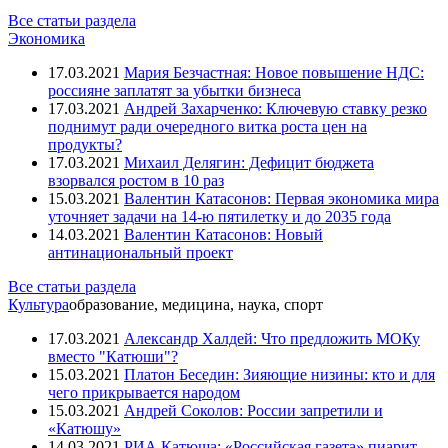
Все статьи раздела
Экономика
17.03.2021
Мария Безчастная: Новое повышение НДС:
россияне заплатят за убытки бизнеса
17.03.2021
Андрей Захарченко: Ключевую ставку резко
поднимут ради очередного витка роста цен на
продукты?
17.03.2021
Михаил Делягин: Дефицит бюджета
взорвался ростом в 10 раз
15.03.2021
Валентин Катасонов: Первая экономика мира
уточняет задачи на 14-ю пятилетку и до 2035 года
14.03.2021
Валентин Катасонов: Новый
антинациональный проект
Все статьи раздела
Культура
образование, медицина, наука, спорт
17.03.2021
Александр Халдей: Что предложить МОКу
вместо "Катюши"?
15.03.2021
Платон Беседин: Зияющие низины: кто и для
чего прикрывается народом
15.03.2021
Андрей Соколов: России запретили и
«Катюшу»
14.03.2021
РИА Катюша: «Российская газета» пиарит