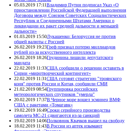
05.03.2019 17:11
Владимир Путин подписал Указ «О
приостановлении Российской Федерацией выполнения
Договора между Союзом Советских Социалистических
Республик и Соединенными Штатами Америки о
ликвидации их ракет средней дальности и меньшей
дальности»
01.03.2019 15:50
Лукашенко: Белоруссия не против
общей валюты с Россией
26.02.2019 19:23
Греф признал потерю миллиардов
рублей из-за искусственного интеллекта
26.02.2019 18:26
Грудинина лишили депутатского
мандата
22.02.2019 11:33
США сообщили о решении оставить в
Сирии «миротворческий контингент»
22.02.2019 11:31
США готовят стратегию "троянского
коня" против России и Китая, сообщили СМИ
21.02.2019 08:54
Группировка российских
метеорологических спутников "умерла"
20.02.2019 17:37
В Черное море вошел эсминец ВМФ
США с ракетами «Томагавк»
19.02.2019 16:49
Сроки серийного производства
самолета МС-21 сдвигаются из-за санкций
19.02.2019 14:06
Полковник Квачков вышел на свободу
18.02.2019 11:43
В России из аптек изымают