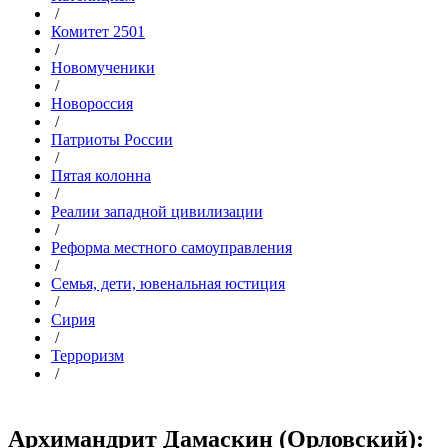
/
Комитет 2501
/
Новомученики
/
Новороссия
/
Патриоты России
/
Пятая колонна
/
Реалии западной цивилизации
/
Реформа местного самоуправления
/
Семья, дети, ювенальная юстиция
/
Сирия
/
Терроризм
/
Архимандрит Дамаскин (Орловский):