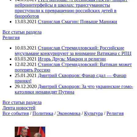
нейроинтерфейсы в школах: трансгуманисты
приступили к превращению российских детей в
биороботов
13.03.2021
Станислав Смагин: Повыше Манижи
Все статьи раздела
Религия
10.03.2021
Станислав Стремидловский: Российские
мусульмане конкурируют за внимание Ватикана с РПЦ
03.03.2021
Игорь Друзь: Макрон и религии
12.02.2021
Станислав Стремидловский: Ватикан может
потерять Россию
25.01.2021
Дмитрий Скворцов: Фанар сдал — Фанар
принял!
29.12.2020
Дмитрий Скворцов: За что украинские гомо-
католики ненавидят Путина
Все статьи раздела
Лента новостей
Все события
/
Политика
/
Экономика
/
Культура
/
Религия