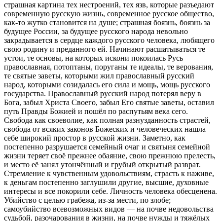
страшная картина тех нестроений, тех язв, которые разъедают
современную русскую жизнь, современное русское общество,
как-то жутко становится на душе; страшная боязнь, боязнь за
будущее России, за будущее русского народа невольно
закрадывается в сердце каждого русского человека, любящего
свою родину и преданного ей. Начинают расшатываться те
устои, те основы, на которых искони покоилась Русь
православная, потоптаны, поруганы те идеалы, те верования,
те святые заветы, которыми жил православный русский
народ, которыми созидалась его сила и мощь, мощь русского
государства. Православный русский народ потерял веру в
Бога, забыл Христа Своего, забыл Его святые заветы, оставил
путь Правды Божией и пошёл по распутьям века сего.
Свобода как своеволие, как полная разнузданность страстей,
свобода от всяких законов Божеских и человеческих нашла
себе широкий простор в русской жизни. Заметно, как
постепенно разрушается семейный очаг и святыня семейной
жизни теряет своё прежнее обаяние, свою прежнюю прелесть,
и место её занял утончённый и грубый открытый разврат.
Стремление к чувственным удовольствиям, страсть к наживе,
к деньгам постепенно заглушили другие, высшие, духовные
интересы и все покорили себе. Личность человека обесценена.
Убийство с целью грабежа, из-за мести, по злобе;
самоубийство всевозможных видов — на почве недовольства
судьбой, разочарования в жизни, на почве нужды и тяжёлых