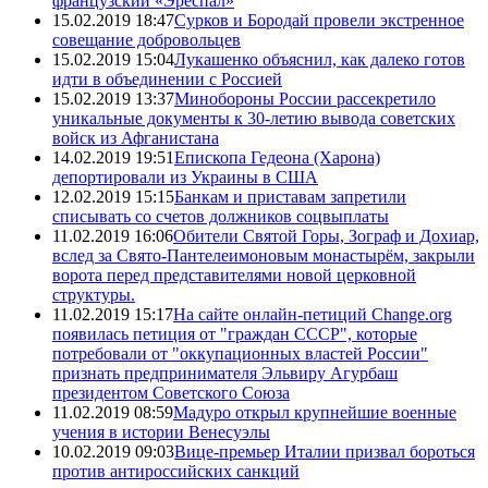
французский «Эреспал»
15.02.2019 18:47
Сурков и Бородай провели экстренное
совещание добровольцев
15.02.2019 15:04
Лукашенко объяснил, как далеко готов
идти в объединении с Россией
15.02.2019 13:37
Минобороны России рассекретило
уникальные документы к 30-летию вывода советских
войск из Афганистана
14.02.2019 19:51
Епископа Гедеона (Харона)
депортировали из Украины в США
12.02.2019 15:15
Банкам и приставам запретили
списывать со счетов должников соцвыплаты
11.02.2019 16:06
Обители Святой Горы, Зограф и Дохиар,
вслед за Свято-Пантелеимоновым монастырём, закрыли
ворота перед представителями новой церковной
структуры.
11.02.2019 15:17
На сайте онлайн-петиций Change.org
появилась петиция от "граждан СССР", которые
потребовали от "оккупационных властей России"
признать предпринимателя Эльвиру Агурбаш
президентом Советского Союза
11.02.2019 08:59
Мадуро открыл крупнейшие военные
учения в истории Венесуэлы
10.02.2019 09:03
Вице-премьер Италии призвал бороться
против антироссийских санкций