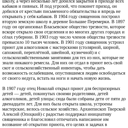
школу, а через несколько лет добился закрытия в приходе всех
кабаков и пивных. И под угрозой, что покинет приход, он
добился от крестьян письменного обязательства и впредь не
открывать у себя кабаков. В 1904 году священник построил
вторую земскую школу в деревне Большие Перемерки. В 1897
году он организовал Власьевское общество трезвости, которое
вскоре открыло свои отделения и во многих других городах и
сёлах губернии. В 1903 году число членов общества трезвости
превысило 10 тысяч человек. В 1901 году священник устроил
приют для алкоголиков с мастерскими (столярной, шорной,
сапожной, переплётной, швейной, кузнечной) и с
сельскохозяйственными занятиями для тех из них, которые не
знали никакого ремесла. Для них он отдал в приют весь свой
скот и сельскохозяйственный инвентарь, чтобы дать
возможность ослабевшим, опустившимся людям освободиться
от своего недуга, встать на ноги и начать новую жизнь.
В 1907 году отец Николай открыл приют для беспризорных
детей — детей, покинутых своими родителями, детей
алкоголиков, детей улицы; сюда были собраны дети от пяти до
двенадцати лет. Для них была открыта школа, устроены
мастерские, велось сельское хозяйство. Архиепископ Тверской
Алексий (Опоцкий) с радостью поддержал инициативу
священника и благословил отпечатать написанное им
воззвание об открытии приюта, его целях и задачах в