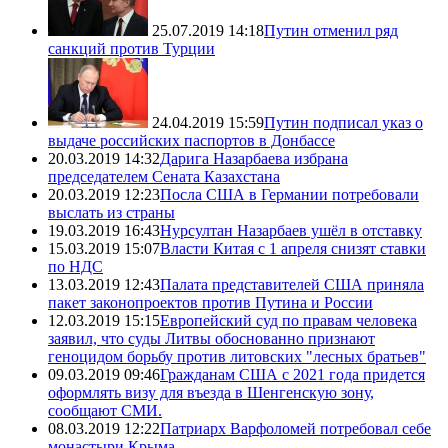
25.07.2019 14:18
Путин отменил ряд
санкций против Турции
24.04.2019 15:59
Путин подписал указ о
выдаче российских паспортов в Донбассе
20.03.2019 14:32
Дарига Назарбаева избрана
председателем Сената Казахстана
20.03.2019 12:23
Посла США в Германии потребовали
выслать из страны
19.03.2019 16:43
Нурсултан Назарбаев ушёл в отставку
15.03.2019 15:07
Власти Китая с 1 апреля снизят ставки
по НДС
13.03.2019 12:43
Палата представителей США приняла
пакет законопроектов против Путина и России
12.03.2019 15:15
Европейский суд по правам человека
заявил, что суды Литвы обоснованно признают
геноцидом борьбу против литовских "лесных братьев"
09.03.2019 09:46
Гражданам США с 2021 года придется
оформлять визу для въезда в Шенгенскую зону,
сообщают СМИ.
08.03.2019 12:22
Патриарх Варфоломей потребовал себе
монастыри Крыма