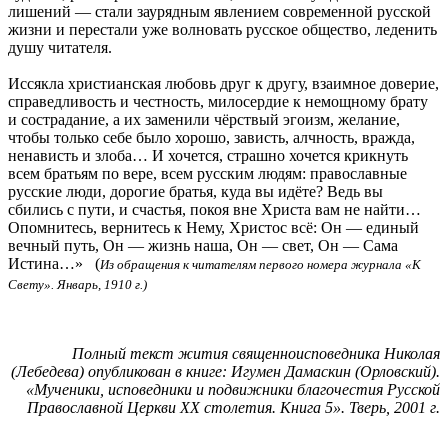
лишений — стали заурядным явлением современной русской
жизни и перестали уже волновать русское общество, леденить
душу читателя.
Иссякла христианская любовь друг к другу, взаимное доверие,
справедливость и честность, милосердие к немощному брату
и сострадание, а их заменили чёрствый эгоизм, желание,
чтобы только себе было хорошо, зависть, алчность, вражда,
ненависть и злоба… И хочется, страшно хочется крикнуть
всем братьям по вере, всем русским людям: православные
русские люди, дорогие братья, куда вы идёте? Ведь вы
сбились с пути, и счастья, покоя вне Христа вам не найти…
Опомнитесь, вернитесь к Нему, Христос всё: Он — единый
вечный путь, Он — жизнь наша, Он — свет, Он — Сама
Истина…» (
Из обращения к читателям первого номера журнала «К
Свету». Январь, 1910 г.)
Полный текст жития священноисповедника Николая
(Лебедева) опубликован в книге: Игумен Дамаскин (Орловский).
«Мученики, исповедники и подвижники благочестия Русской
Православной Церкви ХХ столетия. Книга 5». Тверь, 2001 г.