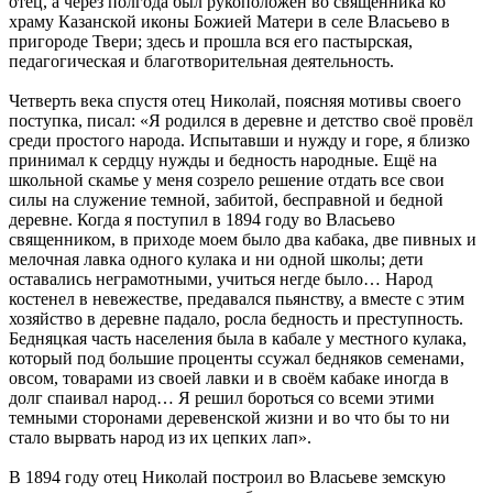
отец, а через полгода был рукоположен во священника ко
храму Казанской иконы Божией Матери в селе Власьево в
пригороде Твери; здесь и прошла вся его пастырская,
педагогическая и благотворительная деятельность.
Четверть века спустя отец Николай, поясняя мотивы своего
поступка, писал: «Я родился в деревне и детство своё провёл
среди простого народа. Испытавши и нужду и горе, я близко
принимал к сердцу нужды и бедность народные. Ещё на
школьной скамье у меня созрело решение отдать все свои
силы на служение темной, забитой, бесправной и бедной
деревне. Когда я поступил в 1894 году во Власьево
священником, в приходе моем было два кабака, две пивных и
мелочная лавка одного кулака и ни одной школы; дети
оставались неграмотными, учиться негде было… Народ
костенел в невежестве, предавался пьянству, а вместе с этим
хозяйство в деревне падало, росла бедность и преступность.
Бедняцкая часть населения была в кабале у местного кулака,
который под большие проценты ссужал бедняков семенами,
овсом, товарами из своей лавки и в своём кабаке иногда в
долг спаивал народ… Я решил бороться со всеми этими
темными сторонами деревенской жизни и во что бы то ни
стало вырвать народ из их цепких лап».
В 1894 году отец Николай построил во Власьеве земскую