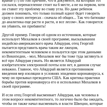
вранье (!?) по той причине, что в документе, на который тот
сослался, перенаселение стоит на 6 месте, а не на первом, хотя
он ставит эту проблему во главу угла. Но даже ребенок
должен понимать, что только полный идиот будет говорить
сразу о своих интересах - сначала об общих... Так что батюшке
до аналитика еще расти и расти, и все лесом». Как говорится:
ни убавить, ни прибавить!
Другой пример. Говоря об одном из источников, которые
использует Михалков в своей программе, высказывании
индийско-американского врача Айядурая, отец Георгий
пытается представить врача таким же лжецом,
некомпетентным человеком и пользуется при этом данными
из Википедии, - мол, Михалков мог бы тоже туда заглянуть и
всё про Айядурая узнать. Но является Айядурай
изобретателем электронной почты или нет, в данном случае
неважно. Главное, что Айядурай является противником
введения мер изоляции в условиях эпидемии коронавируса, к
чему он призывал президента США. Как критика практики
борьбы против коронавируса его и использовал Михалков в
своей программе.
И если отец Георгий высмеивает Айядурая, как человека в
этом вопросе некомпетентного, то логично было бы ожидать,
чтобы он также начал высмеивать и власти Швеции, которые