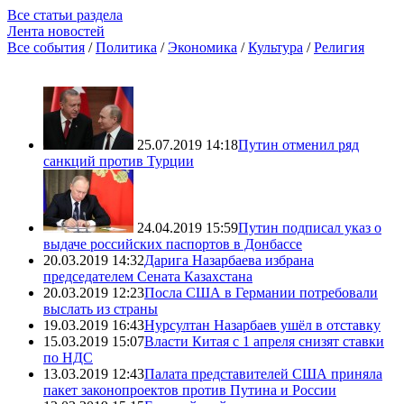
Все статьи раздела
Лента новостей
Все события
/
Политика
/
Экономика
/
Культура
/
Религия
25.07.2019 14:18
Путин отменил ряд
санкций против Турции
24.04.2019 15:59
Путин подписал указ о
выдаче российских паспортов в Донбассе
20.03.2019 14:32
Дарига Назарбаева избрана
председателем Сената Казахстана
20.03.2019 12:23
Посла США в Германии потребовали
выслать из страны
19.03.2019 16:43
Нурсултан Назарбаев ушёл в отставку
15.03.2019 15:07
Власти Китая с 1 апреля снизят ставки
по НДС
13.03.2019 12:43
Палата представителей США приняла
пакет законопроектов против Путина и России