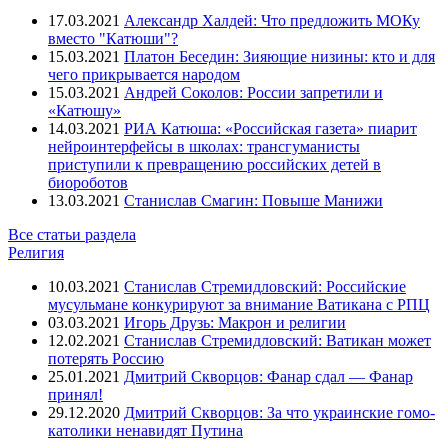
17.03.2021
Александр Халдей: Что предложить МОКу
вместо "Катюши"?
15.03.2021
Платон Беседин: Зияющие низины: кто и для
чего прикрывается народом
15.03.2021
Андрей Соколов: России запретили и
«Катюшу»
14.03.2021
РИА Катюша: «Российская газета» пиарит
нейроинтерфейсы в школах: трансгуманисты
приступили к превращению российских детей в
биороботов
13.03.2021
Станислав Смагин: Повыше Манижи
Все статьи раздела
Религия
10.03.2021
Станислав Стремидловский: Российские
мусульмане конкурируют за внимание Ватикана с РПЦ
03.03.2021
Игорь Друзь: Макрон и религии
12.02.2021
Станислав Стремидловский: Ватикан может
потерять Россию
25.01.2021
Дмитрий Скворцов: Фанар сдал — Фанар
принял!
29.12.2020
Дмитрий Скворцов: За что украинские гомо-
католики ненавидят Путина