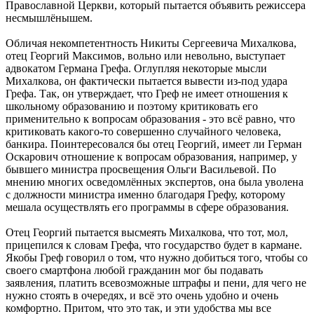
Православной Церкви, который пытается объявить режиссера
несмышлёнышем.
Обличая некомпетентность Никиты Сергеевича Михалкова,
отец Георгий Максимов, вольно или невольно, выступает
адвокатом Германа Грефа. Оглупляя некоторые мысли
Михалкова, он фактически пытается вывести из-под удара
Грефа. Так, он утверждает, что Греф не имеет отношения к
школьному образованию и поэтому критиковать его
применительно к вопросам образования - это всё равно, что
критиковать какого-то совершенно случайного человека,
банкира. Поинтересовался бы отец Георгий, имеет ли Герман
Оскарович отношение к вопросам образования, например, у
бывшего министра просвещения Ольги Васильевой. По
мнению многих осведомлённых экспертов, она была уволена
с должности министра именно благодаря Грефу, которому
мешала осуществлять его программы в сфере образования.
Отец Георгий пытается высмеять Михалкова, что тот, мол,
прицепился к словам Грефа, что государство будет в кармане.
Якобы Греф говорил о том, что нужно добиться того, чтобы со
своего смартфона любой гражданин мог бы подавать
заявления, платить всевозможные штрафы и пени, для чего не
нужно стоять в очередях, и всё это очень удобно и очень
комфортно. Притом, что это так, и эти удобства мы все