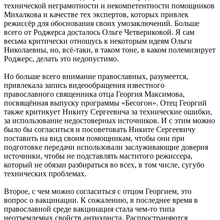
технической неграмотности и некомпетентности помощников
Михалкова и качестве тех экспертов, которых привлек
режиссёр для обоснования своих умозаключений. Больше
всего от Роджерса досталось Ольге Четвериковой. Я сам
весьма критически отношусь к некоторым идеям Ольги
Николаевны, но, всё-таки, в таком тоне, в каком полемизирует
Роджерс, делать это недопустимо.
Но больше всего внимание православных, разумеется,
привлекала запись видеообращения известного
православного священника отца Георгия Максимова,
посвящённая выпуску программы «Бесогон». Отец Георгий
также критикует Никиту Сергеевича за технические ошибки,
за использование недостоверных источников. И с этим можно
было бы согласиться и посоветовать Никите Сергеевичу
поставить на вид своим помощникам, чтобы они при
подготовке передачи использовали заслуживающие доверия
источники, чтобы не подставлять маститого режиссера,
который не обязан разбираться во всех, в том числе, сугубо
технических проблемах.
Второе, с чем можно согласиться с отцом Георгием, это
вопрос о вакцинации. К сожалению, в последнее время в
православной среде вакцинация стала чем-то типа
неотъемлемых свойств антихриста. Распространяются