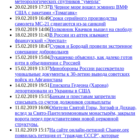
метеорологических спутников "умерла"
20.02.2019 17:37
В Черное море вошел эсминец ВМФ
США с ракетами «Томагавк»
19.02.2019 16:49
Сроки серийного производства
самолета МС-21 сдвигаются из-за санкций
19.02.2019 14:06
Полковник Квачков вышел на свободу
18.02.2019 11:43
В России из аптек изымают
французский «Эреспал»
15.02.2019 18:47
Сурков и Бородай провели экстренное
совещание добровольцев
15.02.2019 15:04
Лукашенко объяснил, как далеко готов
идти в объединении с Россией
15.02.2019 13:37
Минобороны России рассекретило
уникальные документы к 30-летию вывода советских
войск из Афганистана
14.02.2019 19:51
Епископа Гедеона (Харона)
депортировали из Украины в США
12.02.2019 15:15
Банкам и приставам запретили
списывать со счетов должников соцвыплаты
11.02.2019 16:06
Обители Святой Горы, Зограф и Дохиар,
вслед за Свято-Пантелеимоновым монастырём, закрыли
ворота перед представителями новой церковной
структуры.
11.02.2019 15:17
На сайте онлайн-петиций Change.org
появилась петиция от "граждан СССР", которые