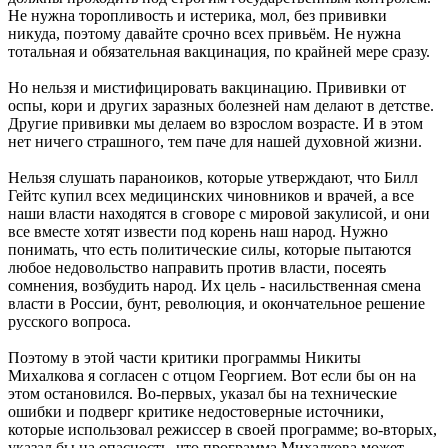
Не нужна торопливость и истерика, мол, без прививки
никуда, поэтому давайте срочно всех привьём. Не нужна
тотальная и обязательная вакцинация, по крайней мере сразу.
Но нельзя и мистифицировать вакцинацию. Прививки от
оспы, кори и других заразных болезней нам делают в детстве.
Другие прививки мы делаем во взрослом возрасте. И в этом
нет ничего страшного, тем паче для нашей духовной жизни.
Нельзя слушать параноиков, которые утверждают, что Билл
Гейтс купил всех медицинских чиновников и врачей, а все
наши власти находятся в сговоре с мировой закулисой, и они
все вместе хотят извести под корень наш народ. Нужно
понимать, что есть политические силы, которые пытаются
любое недовольство направить против власти, посеять
сомнения, возбудить народ. Их цель - насильственная смена
власти в России, бунт, революция, и окончательное решение
русского вопроса.
Поэтому в этой части критики программы Никиты
Михалкова я согласен с отцом Георгием. Вот если бы он на
этом остановился. Во-первых, указал бы на технические
ошибки и подверг критике недостоверные источники,
которые использовал режиссер в своей программе; во-вторых,
указал бы на опасность, что программа Михалкова может