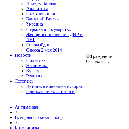
Лидеры Запада
Аналитика
Пятая колонна
Ближний Восток
Украина
Церковь и государство
Женщины ополчения ДНР и
ЛНР
Евромайдан
Одесса 2 мая 2014
Новости
Политика
Экономика
Культура
Религия
Летопись
Летопись новейшей истории
Приложение к летописи
Антимайдан
/
Всеправославный собор
/
Католицизм