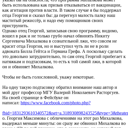
быть использована как призыв отказываться от вакцинации,
как агитация против власти. В таком случае я бы поддержал
отца Георгия и сказал бы: да перегнул малость палку наш
маститый режиссёр, и надо ему помощников своих
приструнить.
Однако отец Георгий, записывая свою программу, видимо,
вошел в раж и не только грубо начал обвинять Никиту
Сергеевича Михалкова в сознательной лжи, что совсем не
красит отца Георгия, но и выступил чуть ли не в роли
адвоката Билла Гейтса и Германа Грефа. А поскольку сделать
это довольно затруднительно, то сам отец Георгий прибегает к
натяжкам и подтасовкам, то есть к той самой лжи, в которой
он и обвиняет Михалкова.
Чтобы не быть голословной, укажу некоторые.
На одну такую подтасовку обратил внимание наш автор и
мой друг профессор МГУ Валерий Николаевич Расторгуев.
На своей странице в Фейсбуке он
написал:
https://www.facebook.com/photo.php?
fbid=1831293610340572&set=a.318930898243525&type=3&theate
о. Георгия Максимова с обличениями на этот раз Михалкова,
выдержал меньше минуты: он сразу же обвинил Михалкова во