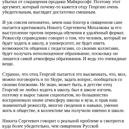
убытки от сокращения продажи Майкрософт. Поэтому этот
аргумент, который почему-то кажется отцу Георгию очень
убедительным, выглядит достаточно смешным.
И уж совсем непонятно, зачем наш блогер в священном сане
пытается критиковать Никиту Сергеевича Михалкова за его
выступление против перевода обучения в удалённый формат.
Режиссёр справедливо говорит о том, что человек, который не
будет ходить в школу, в университет, не будет иметь
возможности общения с педагогами, со своими коллегами,
будет получать неполноценное образование, поскольку он
лишится самой атмосферы образования. И ведь это очевидные
вещи.
Странно, что отец Георгий пытается это высмеивать, что, мол,
можно поговорить и по Skype, задать вопрос, пообщаться со
своими близкими. Не знаю, может быть, в детстве отец
Георгий не любил ходить в школу, был в школе изгоем,
поэтому и вырос таким социопатом, но большинство
воспринимало иначе атмосферу школы и вуза, и прав наш
знаменитый режиссёр, многие сведения и навыки, умение
жить в обществе, в коллективе мы получили именно в школе.
Никита Сергеевич говорит о реальной проблеме и смотрится
куда более убедительно, чем священник Русской