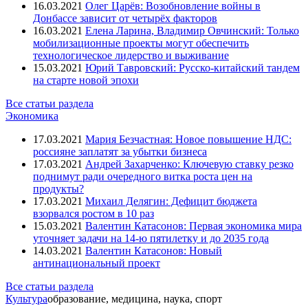
16.03.2021
Олег Царёв: Возобновление войны в
Донбассе зависит от четырёх факторов
16.03.2021
Елена Ларина, Владимир Овчинский: Только
мобилизационные проекты могут обеспечить
технологическое лидерство и выживание
15.03.2021
Юрий Тавровский: Русско-китайский тандем
на старте новой эпохи
Все статьи раздела
Экономика
17.03.2021
Мария Безчастная: Новое повышение НДС:
россияне заплатят за убытки бизнеса
17.03.2021
Андрей Захарченко: Ключевую ставку резко
поднимут ради очередного витка роста цен на
продукты?
17.03.2021
Михаил Делягин: Дефицит бюджета
взорвался ростом в 10 раз
15.03.2021
Валентин Катасонов: Первая экономика мира
уточняет задачи на 14-ю пятилетку и до 2035 года
14.03.2021
Валентин Катасонов: Новый
антинациональный проект
Все статьи раздела
Культура
образование, медицина, наука, спорт