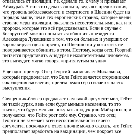
отказались от изоляции, т.е. сделали то, к чему и призывает
Айядурай. А вот это сделать сложно, ведь все предсказания,
что уровень заболеваемости и смертности в Швеции будет на
порядок выше, чем в тех европейских странах, которые ввели
строгие меры изоляции, оказались несостоятельными, как и те
пророки, которые это всё предсказывали. Если в случае с
Белоруссией можно попытаться обвинить президента
Александра Лукашенко в том, что он больных и умерших от
коронавируса где-то прячет, то Швецию ни у кого язык не
поворачивается обвинить в этом. Поэтому, когда отец Георгий
пытается представить Айядурая некомпетентным человеком,
это выглядит, мягко говоря, «притянутым за уши».
Еще один пример. Отец Георгий высмеивает Михалкова,
который предполагает, что Билл Гейтс является сторонником
сокращения населения, причём режиссёр ссылается на его
выступления.
Священник-блогер предлагает нам такой аргумент: мол, Гейтс
не такой дурак, ведь если будет меньше населения, то это
значит, что будут меньше покупать продукцию Майкрософт, и
получается, что Гейтс роет себе яму. Странно, что отец
Георгий не замечает всей несостоятельности своего
аргумента, поскольку в ответ вполне можно сказать, что Гейтс
предполагает заработать на вакцинации, чем покроет все