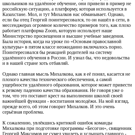
школьников на удалённое обучение, они привели в пример не
российскую ситуацию, а платформу, которая используется в
Казахстане. Мол, и тут Михалков нас обманывает. Однако,
если бы отец Георгий поинтересовался, то он нашёл в сети, в
мессенджерах огромное количество примеров того, как плохо
работает платформа Zoom, которую использует наше
Министерство просвещения и высшие учебные заведения.
Была история, когда на уроке по «Основам православной
культуры» в пятом классе неожиданно включалось порно.
Поинтересовался бы реакцией родителей на систему
удалённого обучения в России. И узнал бы, что недовольства
и в нашей стране хоть отбавляй.
Однако главная мысль Михалкова, как я её понял, касается не
плохого качества технического обеспечения, а самой
ущербности удалённого образования, которое может привести
к резкому падению качества образования. Не говоря уже о
том, что это поставит крест на выполнении школой своей
важнейшей функции - воспитания молодёжи. На мой взгляд,
прежде всего, об этом говорит Михалков. И это очень
серьёзная проблема.
К сожалению, увлёкшись критикой ошибок команды
Михалкова при подготовке программы «Бесогон», священник
Георгий Максимов не сумел увидеть и услышать главного -