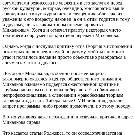
аргументами режиссера из уважения к его заслугам перед
русской культурой, которые, очевидно, многократно выше
совокупных заслуг журналиста и священника-блогера, из
уважения к его возрасту, наконец, а он в отцы годится и тому
и другому, нельзя таким тоном полемизировать с
Михалковым. Хотя я и отмечал правоту некоторых чисто
технических аргументов критиков передачи Михалкова.
Однако, когда я послушал критику отца Георгия в исполнении
некоторых наших ревнителей по разуму, мой пыл немного
угас и появилось желание просто объективно разобраться в
аргументах того и другого.
«Бесогон» Михалкова, особенно после её запрета,
закономерно оказался в центре общественного внимания.
Михалков ожидаемо подвергся ожесточенной критике и
грубым нападкам со стороны либералов. Его обвиняли в
непрофессионализме, в следовании мракобесным теориям
заговора и т.д. и т.п. Либеральные СМИ либо поддержали
запрет программы, либо громко промолчали по этому поводу.
В этих условиях даже неожиданно прозвучала критика в адрес
Михалкова справа.
Что касается статьи Роджерса, то он сосредотачивается на