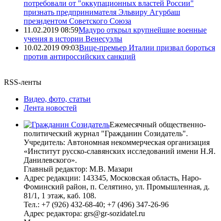
потребовали от "оккупационных властей России"
признать предпринимателя Эльвиру Агурбаш
президентом Советского Союза
11.02.2019 08:59
Мадуро открыл крупнейшие военные
учения в истории Венесуэлы
10.02.2019 09:03
Вице-премьер Италии призвал бороться
против антироссийских санкций
RSS-ленты
Видео, фото, статьи
Лента новостей
Ежемесячный общественно-
политический журнал "Гражданин Созидатель".
Учредитель: Автономная некоммерческая организация
«Институт русско-славянских исследований имени Н.Я.
Данилевского».
Главный редактор: М.В. Мазари
Адрес редакции: 143345, Московская область, Наро-
Фоминский район, п. Селятино, ул. Промышленная, д.
81/1, 1 этаж, каб. 108.
Тел.: +7 (926) 432-68-40; +7 (496) 347-26-96
Адрес редактора: grs@gr-sozidatel.ru