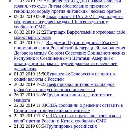
12.03.2019 15:15
Европейский суд по правам человека
заявил, что суды Литвы обоснованно признают
геноцидом борьбу против литовских "лесных братьев"
09.03.2019 09:46
Гражданам США с 2021 года придется
оформлять визу для въезда в Шенгенскую зону,
сообщают СМИ.
08.03.2019 12:22
Патриарх Варфоломей потребовал себе
монастыри Крыма
05.03.2019 17:11
Владимир Путин подписал Указ «О
приостановлении Российской Федерацией выполнения
Договора между Союзом Советских Социалистических
Республик и Соединенными Штатами Америки о
ликвидации их ракет средней дальности и меньшей
дальности»
01.03.2019 15:50
Лукашенко: Белоруссия не против
общей валюты с Россией
26.02.2019 19:23
Греф признал потерю миллиардов
рублей из-за искусственного интеллекта
26.02.2019 18:26
Грудинина лишили депутатского
мандата
22.02.2019 11:33
США сообщили о решении оставить в
Сирии «миротворческий контингент»
22.02.2019 11:31
США готовят стратегию "троянского
коня" против России и Китая, сообщили СМИ
21.02.2019 08:54
Группировка российских