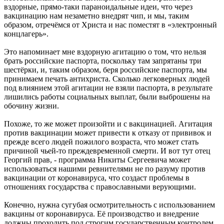
вздорные, прямо-таки параноидальные идеи, что через
вакцинацию нам незаметно внедрят чип, и мы, таким
образом, отречёмся от Христа и нас поместят в «электронный
концлагерь».
Это напоминает мне вздорную агитацию о том, что нельзя
брать российские паспорта, поскольку там запрятаны три
шестёрки, и, таким образом, беря российские паспорта, мы
принимаем печать антихриста. Сколько легковерных людей
под влиянием этой агитации не взяли паспорта, в результате
лишились работы социальных выплат, были выброшены на
обочину жизни.
Похоже, то же может произойти и с вакцинацией. Агитация
против вакцинации может привести к отказу от прививок и
прежде всего людей пожилого возраста, что может стать
причиной чьей-то преждевременной смерти. И вот тут отец
Георгий прав, - программа Никиты Сергеевича может
использоваться нашими ревнителями не по разуму против
вакцинации от коронавируса, что создаст проблемы в
отношениях государства с православными верующими.
Конечно, нужна сугубая осмотрительность с использованием
вакцины от коронавируса. Её производство и внедрение
должны проходить под строгим государственным контролем.