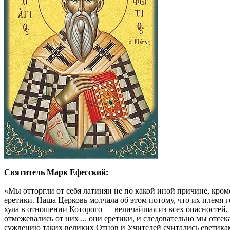
Святитель Марк Ефесский:
«Мы отторгли от себя латинян не по какой иной причине, кром
еретики. Наша Церковь молчала об этом потому, что их племя 
хула в отношении Которого — величайшая из всех опасностей, т
отмежевались от них ... они еретики, и следовательно мы отсе
суждению таких великих Отцов и Учителей считались еретиками?