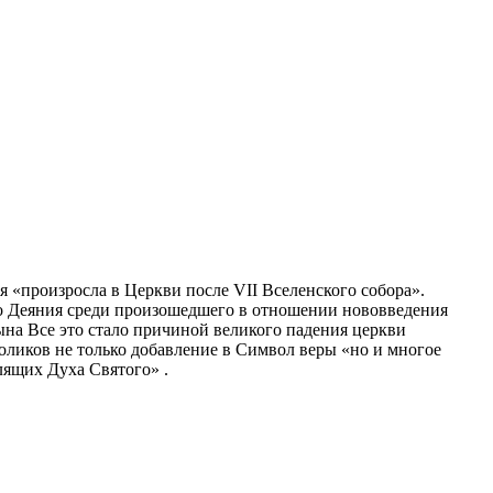
ая «произросла в Церкви после VII Вселенского собора».
его Деяния среди произошедшего в отношении нововведения
Сына Все это стало причиной великого падения церкви
оликов не только добавление в Символ веры «но и многое
лящих Духа Святого» .