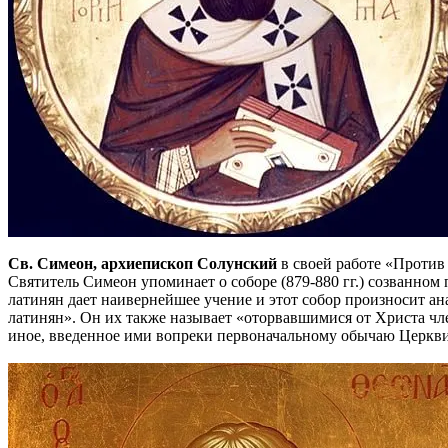
Св. Симеон, архиепископ Солунский
в своей работе «Против 
Святитель Симеон упоминает о соборе (879-880 гг.) созванно
латинян дает наивернейшее учение и этот собор произносит ан
латинян». Он их также называет «оторвавшимися от Христа чл
иное, введенное ими вопреки первоначальному обычаю Церкви»