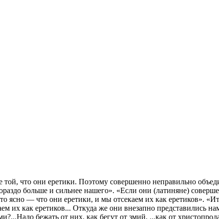
е той, что они еретики. Поэтому совершенно неправильно объеди
гораздо больше и сильнее нашего». «Если они (латиняне) соверш
о ясно — что они еретики, и мы отсекаем их как еретиков». «Ита
каем их как еретиков... Откуда же они внезапно представились на
...Надо бежать от них, как бегут от змий, ...как от христопрод