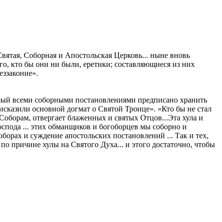
вятая, Соборная и Апостольская Церковь... ныне вновь
го, кто бы они ни были, еретики; составляющиеся из них
еззаконие».
оторый всеми соборными постановлениями предписано хранить
 исказили основной догмат о Святой Троице». «Кто бы не стал
 Соборам, отвергает блаженных и святых Отцов...Эта хула и
оспода ... этих обманщиков и богоборцев мы соборно и
рах и суждение апостольских постановлений ... Так и тех,
по причине хулы на Святого Духа... и этого достаточно, чтобы