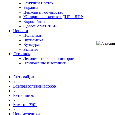
Ближний Восток
Украина
Церковь и государство
Женщины ополчения ДНР и ЛНР
Евромайдан
Одесса 2 мая 2014
Новости
Политика
Экономика
Культура
Религия
Летопись
Летопись новейшей истории
Приложение к летописи
Антимайдан
/
Всеправославный собор
/
Католицизм
/
Комитет 2501
/
Новомученики