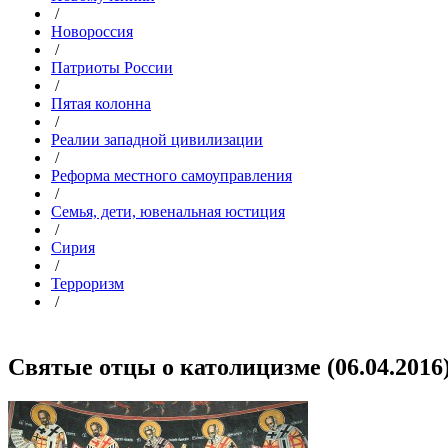
/
Новороссия
/
Патриоты России
/
Пятая колонна
/
Реалии западной цивилизации
/
Реформа местного самоуправления
/
Семья, дети, ювенальная юстиция
/
Сирия
/
Терроризм
/
Святые отцы о католицизме (06.04.2016