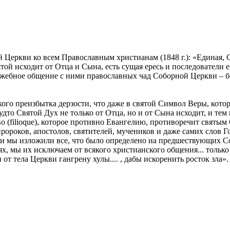
Церкви ко всем Православным христианам (1848 г.): «Единая, С
той исходит от Отца и Сына, есть сущая ересь и последователи е
лужебное общение с ними православных чад Соборной Церкви – б
такого преизбытка дерзости, что даже в святой Символ Веры, к
удто Святой Дух не только от Отца, но и от Сына исходит, и тем
о (filioque), которое противно Евангелию, противоречит святым
ророков, апостолов, святителей, мучеников и даже самих слов Г
 мы изложили все, что было определено на предшествующих Собо
, мы их исключаем от всякого христианского общения... только 
т тела Церкви гангрену хулы.... , дабы искоренить росток зла».