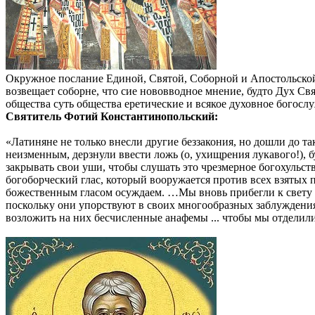
Окружное послание Единой, Святой, Соборной и Апостольской 
возвещает соборне, что сие нововводное мнение, будто Дух Свя
общества суть общества еретические и всякое духовное богос
Святитель Фотий Константинопольский:
«Латиняне не только внесли другие беззакония, но дошли до 
неизменным, дерзнули ввести ложь (о, ухищрения лукавого!), б
закрывать свои уши, чтобы слушать это чрезмерное богохульств
богоборческий глас, который вооружается против всех взятых п
божественным гласом осуждаем. …Мы вновь прибегли к свету и
поскольку они упорствуют в своих многообразных заблуждениях
возложить на них бесчисленные анафемы ... чтобы мы отделили о