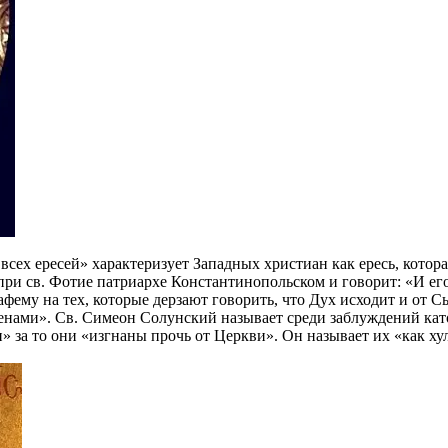
всех ересей» характеризует Западных христиан как ересь, котор
м при св. Фотие патриархе Константинопольском и говорит: «И 
афему на тех, которые дерзают говорить, что Дух исходит и от 
енами». Св. Симеон Солунский называет среди заблуждений кат
 за то они «изгнаны прочь от Церкви». Он называет их «как ху