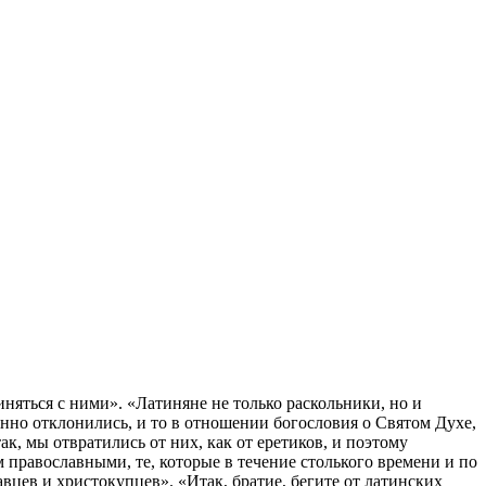
няться с ними». «Латиняне не только раскольники, но и
енно отклонились, и то в отношении богословия о Святом Духе,
к, мы отвратились от них, как от еретиков, и поэтому
м православными, те, которые в течение столького времени и по
авцев и христокупцев». «Итак, братие, бегите от латинских