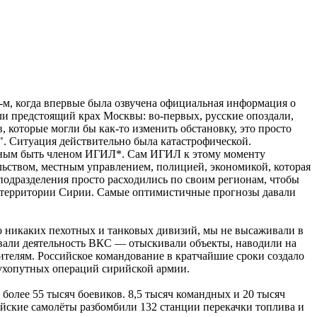
5-м, когда впервые была озвучена официальная информация о
ли предстоящий крах Москвы: во-первых, русские опоздали,
, которые могли бы как-то изменить обстановку, это просто
". Ситуация действительно была катастрофической.
модным быть членом ИГИЛ*. Сам ИГИЛ к этому моменту
ельством, местным управлением, полицией, экономикой, которая
подразделения просто расходились по своим регионам, чтобы
и территории Сирии. Самые оптимистичные прогнозы давали
ло никаких пехотных и танковых дивизий, мы не высаживали в
ивали деятельность ВКС — отыскивали объекты, наводили на
телям. Российское командование в кратчайшие сроки создало
сухопутных операций сирийской армии.
олее 55 тысяч боевиков. 8,5 тысяч командных и 20 тысяч
ийские самолёты разбомбили 132 станции перекачки топлива и