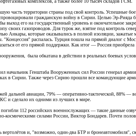
фтегазовых комплексов, а также более 10 тысяч складов ГСМ.
льшую часть территории страны под свой контроль. Успешные бо
 спровоцировали гражданскую войну в Сирии. Целью Эр-Рияда б
бы выход его на государственный уровень и окончательное закр
опу своих газопроводов. Для турок же, взятие под контроль се
лью Анкары, которые оказывались в полной изоляции, зажатые 
 "Концессия" распалась. Турция пошла на прямой диалог с Моск
ться от его прямой поддержки. Как итог — Россия приобрела 
ооружения, была обкатана в действии в реальных боевых услов
вил начальник Генштаба Вооруженных сил России генерал арми
ках в Сирии. Также через Сирию прошли все командующие арми
ей дальней авиации, 79% — оперативно-тактической, 88% — во
КС и сделало их одними из лучших в мире.
ии погибли 112 российских военнослужащих — такие данные озву
-космическими силами России, Виктор Бондарев. Почти половин
ь вертолётов и, "возможно, один-два БТР и бронеавтомобиля", с