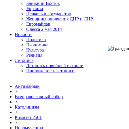
Ближний Восток
Украина
Церковь и государство
Женщины ополчения ДНР и ЛНР
Евромайдан
Одесса 2 мая 2014
Новости
Политика
Экономика
Культура
Религия
Летопись
Летопись новейшей истории
Приложение к летописи
Антимайдан
/
Всеправославный собор
/
Католицизм
/
Комитет 2501
/
Новомученики