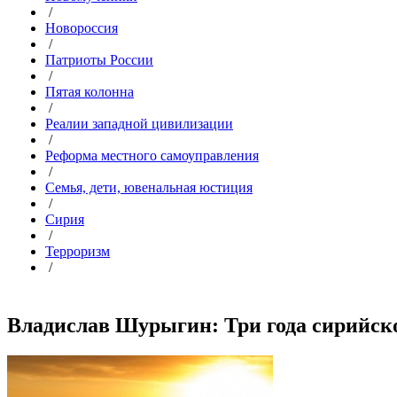
/
Новороссия
/
Патриоты России
/
Пятая колонна
/
Реалии западной цивилизации
/
Реформа местного самоуправления
/
Семья, дети, ювенальная юстиция
/
Сирия
/
Терроризм
/
Владислав Шурыгин: Три года сирийской