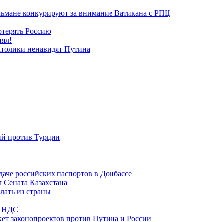
льмане конкурируют за внимание Ватикана с РПЦ
отерять Россию
нял!
атолики ненавидят Путина
ий против Турции
даче российских паспортов в Донбассе
м Сената Казахстана
лать из страны
по НДС
ет законопроектов против Путина и России