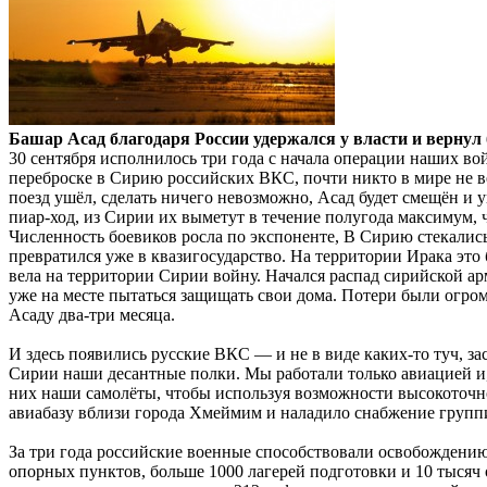
Башар Асад благодаря России удержался у власти и вернул
30 сентября исполнилось три года с начала операции наших во
переброске в Сирию российских ВКС, почти никто в мире не в
поезд ушёл, сделать ничего невозможно, Асад будет смещён и у
пиар-ход, из Сирии их выметут в течение полугода максимум,
Численность боевиков росла по экспоненте, В Сирию стекали
превратился уже в квазигосударство. На территории Ирака это
вела на территории Сирии войну. Начался распад сирийской ар
уже на месте пытаться защищать свои дома. Потери были огр
Асаду два-три месяца.
И здесь появились русские ВКС — и не в виде каких-то туч, з
Сирии наши десантные полки. Мы работали только авиацией и
них наши самолёты, чтобы используя возможности высокоточно
авиабазу вблизи города Хмеймим и наладило снабжение групп
За три года российские военные способствовали освобождению
опорных пунктов, больше 1000 лагерей подготовки и 10 тысяч