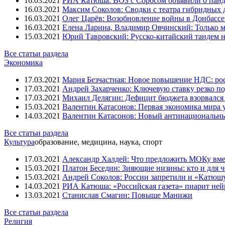
16.03.2021
РИА Катюша: ВОЗ с Соросом объявили о панд
16.03.2021
Максим Соколов: Сводки с театра гибридных 
16.03.2021
Олег Царёв: Возобновление войны в Донбассе 
16.03.2021
Елена Ларина, Владимир Овчинский: Только м
15.03.2021
Юрий Тавровский: Русско-китайский тандем н
Все статьи раздела
Экономика
17.03.2021
Мария Безчастная: Новое повышение НДС: росс
17.03.2021
Андрей Захарченко: Ключевую ставку резко по
17.03.2021
Михаил Делягин: Дефицит бюджета взорвался 
15.03.2021
Валентин Катасонов: Первая экономика мира ут
14.03.2021
Валентин Катасонов: Новый антинациональн
Все статьи раздела
Культура
образование, медицина, наука, спорт
17.03.2021
Александр Халдей: Что предложить МОКу вм
15.03.2021
Платон Беседин: Зияющие низины: кто и для 
15.03.2021
Андрей Соколов: России запретили и «Катюш
14.03.2021
РИА Катюша: «Российская газета» пиарит ней
13.03.2021
Станислав Смагин: Повыше Манижи
Все статьи раздела
Религия