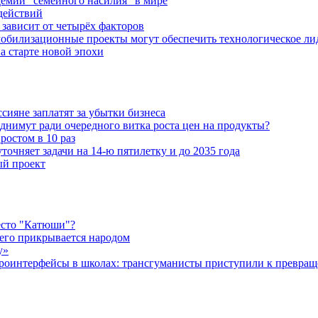
емии "семейного насилия" в мире
действий
зависит от четырёх факторов
обилизационные проекты могут обеспечить технологическое ли
а старте новой эпохи
ияне заплатят за убытки бизнеса
днимут ради очередного витка роста цен на продукты?
ростом в 10 раз
очняет задачи на 14-ю пятилетку и до 2035 года
ый проект
есто "Катюши"?
чего прикрывается народом
у»
роинтерфейсы в школах: трансгуманисты приступили к превращ