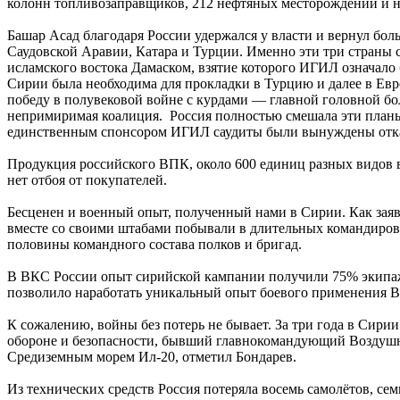
колонн топливозаправщиков, 212 нефтяных месторождений и не
Башар Асад благодаря России удержался у власти и вернул бо
Саудовской Аравии, Катара и Турции. Именно эти три страны
исламского востока Дамаском, взятие которого ИГИЛ означало 
Сирии была необходима для прокладки в Турцию и далее в Евр
победу в полувековой войне с курдами — главной головной бо
непримиримая коалиция. Россия полностью смешала эти планы.
единственным спонсором ИГИЛ саудиты были вынуждены отказа
Продукция российского ВПК, около 600 единиц разных видов в
нет отбоя от покупателей.
Бесценен и военный опыт, полученный нами в Сирии. Как зая
вместе со своими штабами побывали в длительных командиров
половины командного состава полков и бригад.
В ВКС России опыт сирийской кампании получили 75% экипаж
позволило наработать уникальный опыт боевого применения В
К сожалению, войны без потерь не бывает. За три года в Сир
обороне и безопасности, бывший главнокомандующий Воздушно
Средиземным морем Ил-20, отметил Бондарев.
Из технических средств Россия потеряла восемь самолётов, сем