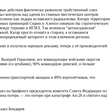
евые действия фактически развалили тройственный союз
ыл контроль над одним из главных мистических центров
епление как лидера исламского радикализма. Катару территория
верных провинций Сирии и Алеппо означало бы стратегическую
между турками и ИГИЛ. Так возникла "антиасадовская"
вой, Катар просто отошёл в сторону, а оставшиеся
непререкаемый авторитет в этом ключевом регионе.
иях и получила хорошую рекламу, теперь у её производителей
и Валерий Герасимов, все командующие войсками округов
ями (со штабами), 90% командиров дивизий, и больше
енно-транспортной авиации и 89% вертолётчиков, что
чил на брифинге председатель комитета Совета Федерации по
а потерь — это потери при катастрофе Ан-26 и сбитого над
казал Бондарев