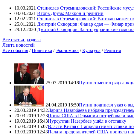
10.03.2021
Станислав Стремидловский: Российские мусу
03.03.2021
Игорь Друзь: Макрон и религии
12.02.2021
Станислав Стремидловский: Ватикан может п
25.01.2021
Дмитрий Скворцов: Фанар сдал — Фанар при
29.12.2020
Дмитрий Скворцов: За что украинские гомо-к
Все статьи раздела
Лента новостей
Все события
/
Политика
/
Экономика
/
Культура
/
Религия
25.07.2019 14:18
Путин отменил ряд санкц
24.04.2019 15:59
Путин подписал указ о вы
20.03.2019 14:32
Дарига Назарбаева избрана председателе
20.03.2019 12:23
Посла США в Германии потребовали выс
19.03.2019 16:43
Нурсултан Назарбаев ушёл в отставку
15.03.2019 15:07
Власти Китая с 1 апреля снизят ставки 
13.03.2019 12:43
Палата представителей США приняла пак