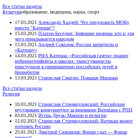
Все статьи раздела
Культура
образование, медицина, наука, спорт
17.03.2021
Александр Халдей: Что предложить МОКу
вместо "Катюши"?
15.03.2021
Платон Беседин: Зияющие низины: кто и для
чего прикрывается народом
15.03.2021
Андрей Соколов: России запретили и
«Катюшу»
14.03.2021
РИА Катюша: «Российская газета» пиарит
нейроинтерфейсы в школах: трансгуманисты
приступили к превращению российских детей в
биороботов
13.03.2021
Станислав Смагин: Повыше Манижи
Все статьи раздела
Религия
10.03.2021
Станислав Стремидловский: Российские
мусульмане конкурируют за внимание Ватикана с РПЦ
03.03.2021
Игорь Друзь: Макрон и религии
12.02.2021
Станислав Стремидловский: Ватикан может
потерять Россию
25.01.2021
Дмитрий Скворцов: Фанар сдал — Фанар
принял!