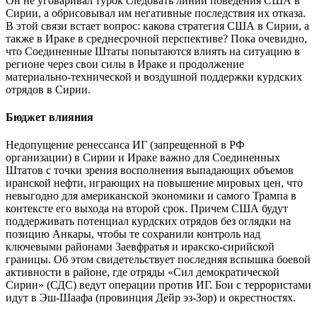
Он не уговаривал турок следовать линии поведения США в
Сирии, а обрисовывал им негативные последствия их отказа.
В этой связи встает вопрос: какова стратегия США в Сирии, а
также в Ираке в среднесрочной перспективе? Пока очевидно,
что Соединенные Штаты попытаются влиять на ситуацию в
регионе через свои силы в Ираке и продолжение
материально-технической и воздушной поддержки курдских
отрядов в Сирии.
Бюджет влияния
Недопущение ренессанса ИГ (запрещенной в РФ
организации) в Сирии и Ираке важно для Соединенных
Штатов с точки зрения восполнения выпадающих объемов
иранской нефти, играющих на повышение мировых цен, что
невыгодно для американской экономики и самого Трампа в
контексте его выхода на второй срок. Причем США будут
поддерживать потенциал курдских отрядов без оглядки на
позицию Анкары, чтобы те сохранили контроль над
ключевыми районами Заевфратья и иракско-сирийской
границы. Об этом свидетельствует последняя вспышка боевой
активности в районе, где отряды «Сил демократической
Сирии» (СДС) ведут операции против ИГ. Бои с террористами
идут в Эш-Шаафа (провинция Дейр эз-Зор) и окрестностях.