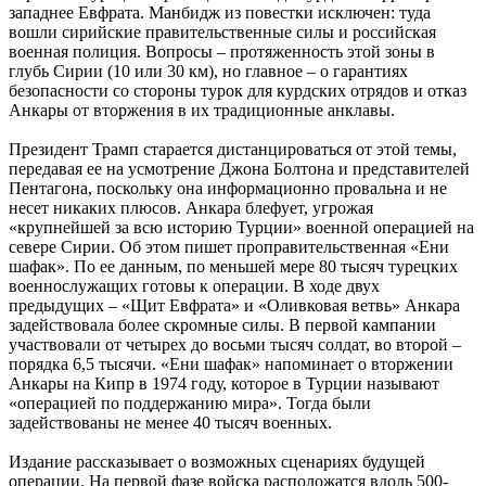
западнее Евфрата. Манбидж из повестки исключен: туда
вошли сирийские правительственные силы и российская
военная полиция. Вопросы – протяженность этой зоны в
глубь Сирии (10 или 30 км), но главное – о гарантиях
безопасности со стороны турок для курдских отрядов и отказ
Анкары от вторжения в их традиционные анклавы.
Президент Трамп старается дистанцироваться от этой темы,
передавая ее на усмотрение Джона Болтона и представителей
Пентагона, поскольку она информационно провальна и не
несет никаких плюсов. Анкара блефует, угрожая
«крупнейшей за всю историю Турции» военной операцией на
севере Сирии. Об этом пишет проправительственная «Ени
шафак». По ее данным, по меньшей мере 80 тысяч турецких
военнослужащих готовы к операции. В ходе двух
предыдущих – «Щит Евфрата» и «Оливковая ветвь» Анкара
задействовала более скромные силы. В первой кампании
участвовали от четырех до восьми тысяч солдат, во второй –
порядка 6,5 тысячи. «Ени шафак» напоминает о вторжении
Анкары на Кипр в 1974 году, которое в Турции называют
«операцией по поддержанию мира». Тогда были
задействованы не менее 40 тысяч военных.
Издание рассказывает о возможных сценариях будущей
операции. На первой фазе войска расположатся вдоль 500-