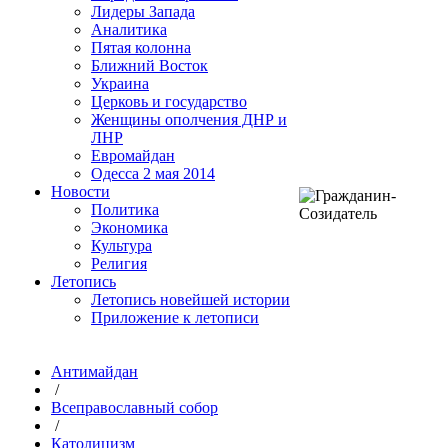
Лидеры Запада
Аналитика
Пятая колонна
Ближний Восток
Украина
Церковь и государство
Женщины ополчения ДНР и
ЛНР
Евромайдан
Одесса 2 мая 2014
Новости
Политика
Экономика
Культура
Религия
Летопись
Летопись новейшей истории
Приложение к летописи
Антимайдан
/
Всеправославный собор
/
Католицизм