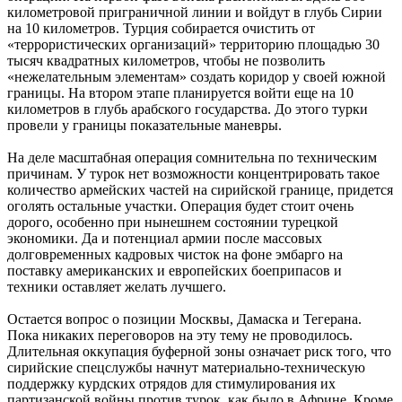
километровой приграничной линии и войдут в глубь Сирии
на 10 километров. Турция собирается очистить от
«террористических организаций» территорию площадью 30
тысяч квадратных километров, чтобы не позволить
«нежелательным элементам» создать коридор у своей южной
границы. На втором этапе планируется войти еще на 10
километров в глубь арабского государства. До этого турки
провели у границы показательные маневры.
На деле масштабная операция сомнительна по техническим
причинам. У турок нет возможности концентрировать такое
количество армейских частей на сирийской границе, придется
оголять остальные участки. Операция будет стоит очень
дорого, особенно при нынешнем состоянии турецкой
экономики. Да и потенциал армии после массовых
долговременных кадровых чисток на фоне эмбарго на
поставку американских и европейских боеприпасов и
техники оставляет желать лучшего.
Остается вопрос о позиции Москвы, Дамаска и Тегерана.
Пока никаких переговоров на эту тему не проводилось.
Длительная оккупация буферной зоны означает риск того, что
сирийские спецслужбы начнут материально-техническую
поддержку курдских отрядов для стимулирования их
партизанской войны против турок, как было в Африне. Кроме