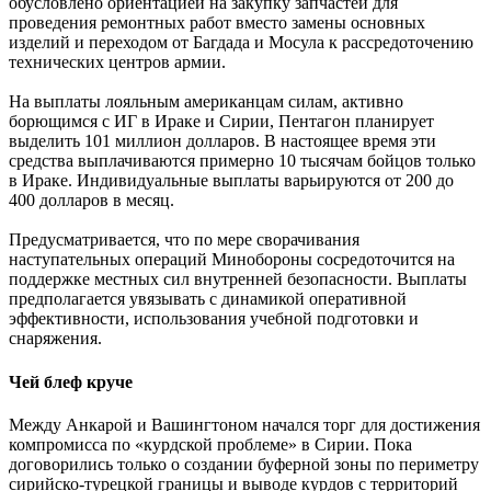
обусловлено ориентацией на закупку запчастей для
проведения ремонтных работ вместо замены основных
изделий и переходом от Багдада и Мосула к рассредоточению
технических центров армии.
На выплаты лояльным американцам силам, активно
борющимся с ИГ в Ираке и Сирии, Пентагон планирует
выделить 101 миллион долларов. В настоящее время эти
средства выплачиваются примерно 10 тысячам бойцов только
в Ираке. Индивидуальные выплаты варьируются от 200 до
400 долларов в месяц.
Предусматривается, что по мере сворачивания
наступательных операций Минобороны сосредоточится на
поддержке местных сил внутренней безопасности. Выплаты
предполагается увязывать с динамикой оперативной
эффективности, использования учебной подготовки и
снаряжения.
Чей блеф круче
Между Анкарой и Вашингтоном начался торг для достижения
компромисса по «курдской проблеме» в Сирии. Пока
договорились только о создании буферной зоны по периметру
сирийско-турецкой границы и выводе курдов с территорий