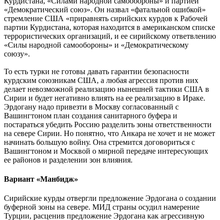
Курдистана, «Силами народной самообороны» и партией
«Демократический союз». Он назвал «фатальной ошибкой»
стремление США «приравнять сирийских курдов к Рабочей
партии Курдистана, которая находится в американском списке
террористических организаций, и ее сирийскому ответвлению
«Силы народной самообороны» и «Демократическому
союзу».
То есть турки не готовы давать гарантии безопасности
курдским союзникам США, а любая агрессия против них
делает невозможной реализацию нынешней тактики США в
Сирии и будет негативно влиять на ее реализацию в Ираке.
Эрдогану надо привезти в Москву согласованный с
Вашингтоном план создания санитарного буфера и
постараться убедить Россию разделить зоны ответственности
на севере Сирии. Но понятно, что Анкара не хочет и не может
начинать большую войну. Она стремится договориться с
Вашингтоном и Москвой о мирной передаче интересующих
ее районов и разделении зон влияния.
Вариант «Манбидж»
Сирийские курды отвергли предложение Эрдогана о создании
буферной зоны на севере. МИД страны осудил намерение
Турции, расценив предложение Эрдогана как агрессивную