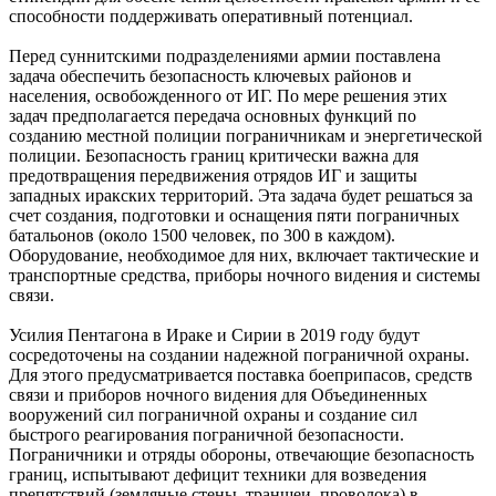
способности поддерживать оперативный потенциал.
Перед суннитскими подразделениями армии поставлена
задача обеспечить безопасность ключевых районов и
населения, освобожденного от ИГ. По мере решения этих
задач предполагается передача основных функций по
созданию местной полиции пограничникам и энергетической
полиции. Безопасность границ критически важна для
предотвращения передвижения отрядов ИГ и защиты
западных иракских территорий. Эта задача будет решаться за
счет создания, подготовки и оснащения пяти пограничных
батальонов (около 1500 человек, по 300 в каждом).
Оборудование, необходимое для них, включает тактические и
транспортные средства, приборы ночного видения и системы
связи.
Усилия Пентагона в Ираке и Сирии в 2019 году будут
сосредоточены на создании надежной пограничной охраны.
Для этого предусматривается поставка боеприпасов, средств
связи и приборов ночного видения для Объединенных
вооружений сил пограничной охраны и создание сил
быстрого реагирования пограничной безопасности.
Пограничники и отряды обороны, отвечающие безопасность
границ, испытывают дефицит техники для возведения
препятствий (земляные стены, траншеи, проволока) в