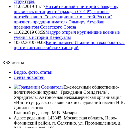
структуры.
11.02.2019 15:17
На сайте онлайн-петиций Change.org
появилась петиция от "граждан СССР", которые
потребовали от "оккупационных властей России"
признать предпринимателя Эльвиру Агурбаш
президентом Советского Союза
11.02.2019 08:59
Мадуро открыл крупнейшие военные
учения в истории Венесуэлы
10.02.2019 09:03
Вице-премьер Италии призвал бороться
против антироссийских санкций
RSS-ленты
Видео, фото, статьи
Лента новостей
Ежемесячный общественно-
политический журнал "Гражданин Созидатель".
Учредитель: Автономная некоммерческая организация
«Институт русско-славянских исследований имени Н.Я.
Данилевского».
Главный редактор: М.В. Мазари
Адрес редакции: 143345, Московская область, Наро-
Фоминский район, п. Селятино, ул. Промышленная, д.