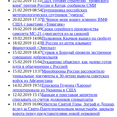
22.02.2019 11:31
США готовят стратегию "троянского
коня" против России и Китая, сообщили СМИ
21.02.2019 08:54
Группировка российских
метеорологических спутников "умерла"
20.02.2019 17:37
В Черное море вошел эсминец ВМФ
США с ракетами «Томагавк»
19.02.2019 16:49
Сроки серийного производства
самолета МС-21 сдвигаются из-за санкций
19.02.2019 14:06
Полковник Квачков вышел на свободу
18.02.2019 11:43
В России из аптек изымают
французский «Эреспал»
15.02.2019 18:47
Сурков и Бородай провели экстренное
совещание добровольцев
15.02.2019 15:04
Лукашенко объяснил, как далеко готов
идти в объединении с Россией
15.02.2019 13:37
Минобороны России рассекретило
уникальные документы к 30-летию вывода советских
войск из Афганистана
14.02.2019 19:51
Епископа Гедеона (Харона)
депортировали из Украины в США
12.02.2019 15:15
Банкам и приставам запретили
списывать со счетов должников соцвыплаты
11.02.2019 16:06
Обители Святой Горы, Зограф и Дохиар,
вслед за Свято-Пантелеимоновым монастырём, закрыли
ворота перед представителями новой церковной