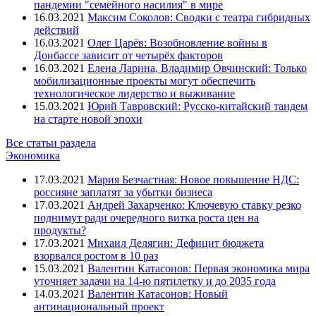
пандемии "семейного насилия" в мире
16.03.2021
Максим Соколов: Сводки с театра гибридных
действий
16.03.2021
Олег Царёв: Возобновление войны в
Донбассе зависит от четырёх факторов
16.03.2021
Елена Ларина, Владимир Овчинский: Только
мобилизационные проекты могут обеспечить
технологическое лидерство и выживание
15.03.2021
Юрий Тавровский: Русско-китайский тандем
на старте новой эпохи
Все статьи раздела
Экономика
17.03.2021
Мария Безчастная: Новое повышение НДС:
россияне заплатят за убытки бизнеса
17.03.2021
Андрей Захарченко: Ключевую ставку резко
поднимут ради очередного витка роста цен на
продукты?
17.03.2021
Михаил Делягин: Дефицит бюджета
взорвался ростом в 10 раз
15.03.2021
Валентин Катасонов: Первая экономика мира
уточняет задачи на 14-ю пятилетку и до 2035 года
14.03.2021
Валентин Катасонов: Новый
антинациональный проект