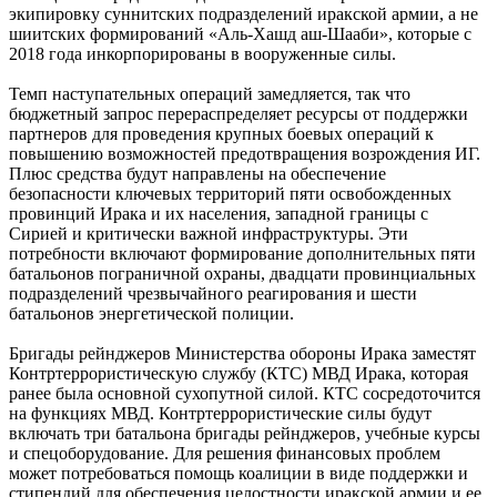
экипировку суннитских подразделений иракской армии, а не
шиитских формирований «Аль-Хашд аш-Шааби», которые с
2018 года инкорпорированы в вооруженные силы.
Темп наступательных операций замедляется, так что
бюджетный запрос перераспределяет ресурсы от поддержки
партнеров для проведения крупных боевых операций к
повышению возможностей предотвращения возрождения ИГ.
Плюс средства будут направлены на обеспечение
безопасности ключевых территорий пяти освобожденных
провинций Ирака и их населения, западной границы с
Сирией и критически важной инфраструктуры. Эти
потребности включают формирование дополнительных пяти
батальонов пограничной охраны, двадцати провинциальных
подразделений чрезвычайного реагирования и шести
батальонов энергетической полиции.
Бригады рейнджеров Министерства обороны Ирака заместят
Контртеррористическую службу (КТС) МВД Ирака, которая
ранее была основной сухопутной силой. КТС сосредоточится
на функциях МВД. Контртеррористические силы будут
включать три батальона бригады рейнджеров, учебные курсы
и спецоборудование. Для решения финансовых проблем
может потребоваться помощь коалиции в виде поддержки и
стипендий для обеспечения целостности иракской армии и ее