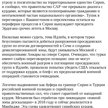
угрозу и посягательство на территориальное единство Сирии,
и сообщил, что правительство САР «не прерывало диалога с
курдами, которые являются полноправными гражданами и
неотъемлемой частью национального организма». Тупик в
переговорах с Вашингтоном и перспективы остаться на
периферии процессов в Сирии вынуждают президента
Эрдогана срочно лететь в Москву.
Насколько можно судить, тема Идлиба, в котором турки
безуспешно пытаются добиться разоружения просаудовских
групп по итогам договоренностей в Сочи о создании
демилитаризованной зоны, будут увязываться Москвой с
инициативами Анкары на севере Сирии. Очевидно, что турки
имеют слабую переговорную позицию: они не могут
обеспечить военный разгром и поглощение просаудовских
групп в Идлибе, провалили попытки убедить США отказаться
от поддержки курдов, и блеф с их предполагаемой военной
операцией становится очевидным.
Логично выдвижение как буфера на границе Сирии и Турции
российской военной полиции и сирийских
правительственных сил, что станет гарантией от нападений
курдов. Механизм был отработан при ликвидации «южной
зоны деэскалации» в 2018 году и сейчас реализуется в
Манбидже. Эта схема удовлетворит сирийских курдов,