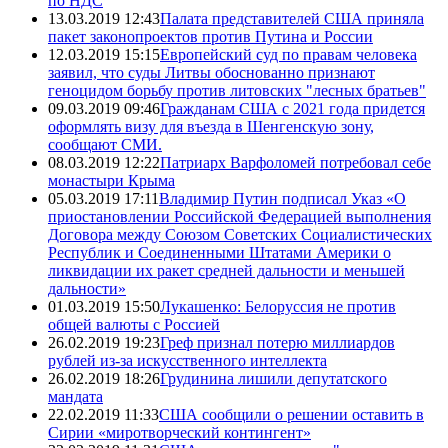
по НДС
13.03.2019 12:43
Палата представителей США приняла
пакет законопроектов против Путина и России
12.03.2019 15:15
Европейский суд по правам человека
заявил, что суды Литвы обоснованно признают
геноцидом борьбу против литовских "лесных братьев"
09.03.2019 09:46
Гражданам США с 2021 года придется
оформлять визу для въезда в Шенгенскую зону,
сообщают СМИ.
08.03.2019 12:22
Патриарх Варфоломей потребовал себе
монастыри Крыма
05.03.2019 17:11
Владимир Путин подписал Указ «О
приостановлении Российской Федерацией выполнения
Договора между Союзом Советских Социалистических
Республик и Соединенными Штатами Америки о
ликвидации их ракет средней дальности и меньшей
дальности»
01.03.2019 15:50
Лукашенко: Белоруссия не против
общей валюты с Россией
26.02.2019 19:23
Греф признал потерю миллиардов
рублей из-за искусственного интеллекта
26.02.2019 18:26
Грудинина лишили депутатского
мандата
22.02.2019 11:33
США сообщили о решении оставить в
Сирии «миротворческий контингент»