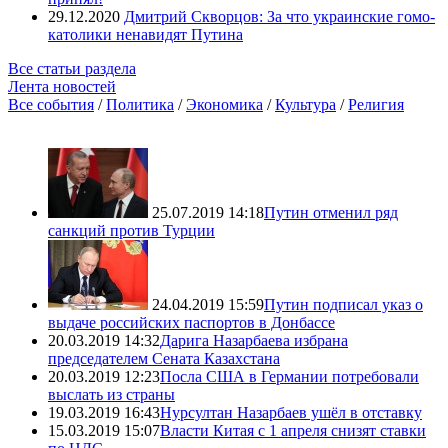
29.12.2020
Дмитрий Скворцов: За что украинские гомо-
католики ненавидят Путина
Все статьи раздела
Лента новостей
Все события
/
Политика
/
Экономика
/
Культура
/
Религия
25.07.2019 14:18
Путин отменил ряд
санкций против Турции
24.04.2019 15:59
Путин подписал указ о
выдаче российских паспортов в Донбассе
20.03.2019 14:32
Дарига Назарбаева избрана
председателем Сената Казахстана
20.03.2019 12:23
Посла США в Германии потребовали
выслать из страны
19.03.2019 16:43
Нурсултан Назарбаев ушёл в отставку
15.03.2019 15:07
Власти Китая с 1 апреля снизят ставки