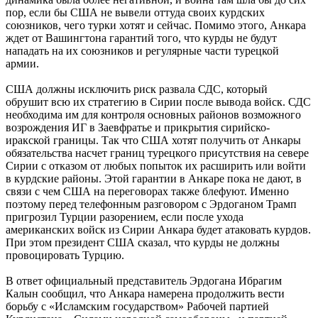
пор, если бы США не вывели оттуда своих курдских
союзников, чего турки хотят и сейчас. Помимо этого, Анкара
ждет от Вашингтона гарантий того, что курды не будут
нападать на их союзников и регулярные части турецкой
армии.
США должны исключить риск развала СДС, который
обрушит всю их стратегию в Сирии после вывода войск. СДС
необходима им для контроля основных районов возможного
возрождения ИГ в Заевфратье и прикрытия сирийско-
иракской границы. Так что США хотят получить от Анкары
обязательства насчет границ турецкого присутствия на севере
Сирии с отказом от любых попыток их расширить или войти
в курдские районы. Этой гарантии в Анкаре пока не дают, в
связи с чем США на переговорах также блефуют. Именно
поэтому перед телефонным разговором с Эрдоганом Трамп
пригрозил Турции разорением, если после ухода
американских войск из Сирии Анкара будет атаковать курдов.
При этом президент США сказал, что курды не должны
провоцировать Турцию.
В ответ официальный представитель Эрдогана Ибрагим
Калын сообщил, что Анкара намерена продолжить вести
борьбу с «Исламским государством» Рабочей партией