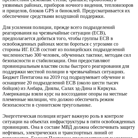
уязвимых районах, приборов ночного видения, тепловизоров
и прицелов, блоков GPS и биноклей. Предусматривается их
обеспечение средствами воздушной поддержки.
Для усиления полиции, прежде всего подразделений
реагирования на чрезвычайные ситуации (ЕСВ),
предполагается добиться того, чтобы группы ЕСВ в
освобожденных районах могли бороться с угрозами со
стороны ИГ. ЕСВ состоят из полицейских подразделений
численностью 300 человек, обученных тактике, методам сил
безопасности и стабилизации. Они предоставляют
провинциальным властям силы быстрого реагирования для
поддержки местной полиции в чрезвычайных ситуациях.
Бюджет Пентагона на 2019 год подразумевает обучение и
оснащение 20 подразделений ЕСВ (около шести тысяч
бойцов) из Анбара, Диялы, Салах эд-Дина и Киркука.
Американцы взяли курс на воссоздание опоры на местные
племенные милиции, что должно обеспечить режим
безопасности в суннитском треугольнике.
Энергетическая полиция играет важную роль в контроле
ситуации на объектах инфраструктуры в пяти освобожденных
провинциях. Она в составе МВД должна обеспечивать защиту
нефтяных, электрических и транспортных линий от