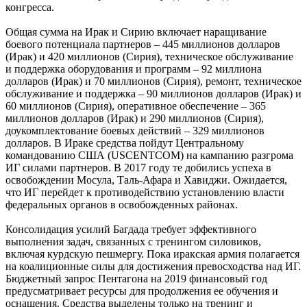
конгресса.
Общая сумма на Ирак и Сирию включает наращивание
боевого потенциала партнеров – 445 миллионов долларов
(Ирак) и 420 миллионов (Сирия), техническое обслуживание
и поддержка оборудования и программ – 92 миллиона
долларов (Ирак) и 70 миллионов (Сирия), ремонт, техническое
обслуживание и поддержка – 90 миллионов долларов (Ирак) и
60 миллионов (Сирия), оперативное обеспечение – 365
миллионов долларов (Ирак) и 290 миллионов (Сирия),
доукомплектование боевых действий – 329 миллионов
долларов. В Ираке средства пойдут Центральному
командованию США (USCENTCOM) на кампанию разгрома
ИГ силами партнеров. В 2017 году те добились успеха в
освобождении Мосула, Таль-Афара и Хавиджи. Ожидается,
что ИГ перейдет к противодействию установлению власти
федеральных органов в освобожденных районах.
Консолидация усилий Багдада требует эффективного
выполнения задач, связанных с тренингом силовиков,
включая курдскую пешмергу. Пока иракская армия полагается
на коалиционные силы для достижения превосходства над ИГ.
Бюджетный запрос Пентагона на 2019 финансовый год
предусматривает ресурсы для продолжения ее обучения и
оснащения. Средства выделены только на тренинг и