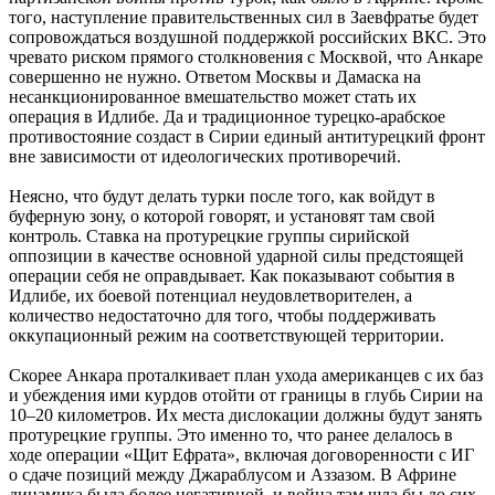
того, наступление правительственных сил в Заевфратье будет
сопровождаться воздушной поддержкой российских ВКС. Это
чревато риском прямого столкновения с Москвой, что Анкаре
совершенно не нужно. Ответом Москвы и Дамаска на
несанкционированное вмешательство может стать их
операция в Идлибе. Да и традиционное турецко-арабское
противостояние создаст в Сирии единый антитурецкий фронт
вне зависимости от идеологических противоречий.
Неясно, что будут делать турки после того, как войдут в
буферную зону, о которой говорят, и установят там свой
контроль. Ставка на протурецкие группы сирийской
оппозиции в качестве основной ударной силы предстоящей
операции себя не оправдывает. Как показывают события в
Идлибе, их боевой потенциал неудовлетворителен, а
количество недостаточно для того, чтобы поддерживать
оккупационный режим на соответствующей территории.
Скорее Анкара проталкивает план ухода американцев с их баз
и убеждения ими курдов отойти от границы в глубь Сирии на
10–20 километров. Их места дислокации должны будут занять
протурецкие группы. Это именно то, что ранее делалось в
ходе операции «Щит Ефрата», включая договоренности с ИГ
о сдаче позиций между Джараблусом и Аззазом. В Африне
динамика была более негативной, и война там шла бы до сих