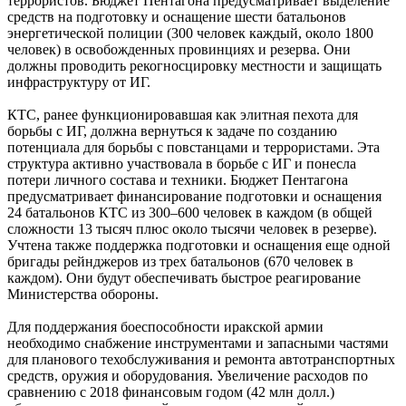
террористов. Бюджет Пентагона предусматривает выделение
средств на подготовку и оснащение шести батальонов
энергетической полиции (300 человек каждый, около 1800
человек) в освобожденных провинциях и резерва. Они
должны проводить рекогносцировку местности и защищать
инфраструктуру от ИГ.
КТС, ранее функционировавшая как элитная пехота для
борьбы с ИГ, должна вернуться к задаче по созданию
потенциала для борьбы с повстанцами и террористами. Эта
структура активно участвовала в борьбе с ИГ и понесла
потери личного состава и техники. Бюджет Пентагона
предусматривает финансирование подготовки и оснащения
24 батальонов КТС из 300–600 человек в каждом (в общей
сложности 13 тысяч плюс около тысячи человек в резерве).
Учтена также поддержка подготовки и оснащения еще одной
бригады рейнджеров из трех батальонов (670 человек в
каждом). Они будут обеспечивать быстрое реагирование
Министерства обороны.
Для поддержания боеспособности иракской армии
необходимо снабжение инструментами и запасными частями
для планового техобслуживания и ремонта автотранспортных
средств, оружия и оборудования. Увеличение расходов по
сравнению с 2018 финансовым годом (42 млн долл.)