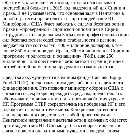
Обратимся к записке Пентагона, которая обосновывает
постатейный бюджет на 2019 год, выделенный для Сирии и
Ирака. В ней указывается, что основная задача Пентагона в
новой стратегии правительства – противодействие ИГ.
Минобороны США будет работать с силами безопасности в
Ираке и «проверенной» сирийской оппозицией в Сирии,
сотрудничая с официальным Багдадом в профессионализации
сил безопасности и содействии стабильности в регионе.
Бюджет на это составляет 1400 миллионов долларов, в том
числе 850 миллионов для Ирака, 300 миллионов для Сирии по
программе «подготовки и оснащения» (Т&Е), еще 250
миллионов – для обеспечения безопасности границ и иных
потребностей на местах за пределами названных стран.
Средства аккумулируются в едином фонде Train and Equip
Fund (CTEF), предназначенном для гибкости и надежности
финансирования. Это позволит министру обороны США с
согласия госсекретаря переводить средства, предоставлять
оборудование и возможности для противодействия угрозам
ИГ. Программа CTEF сосредоточена на победе над ИГ и его
идеологией в любой точке мира. Конкретные категории
финансирования представляют собой прогнозируемые
Пентагоном направления деятельности в ключевых областях
противодействия ИГ. Они могут быть скорректированы в
связи с новыми оперативными нуждами с уведомлением