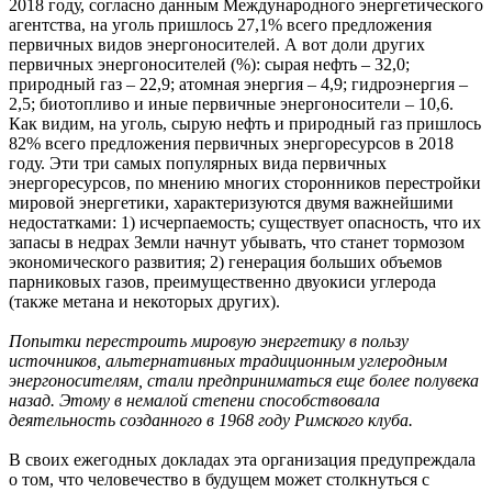
2018 году, согласно данным Международного энергетического
агентства, на уголь пришлось 27,1% всего предложения
первичных видов энергоносителей. А вот доли других
первичных энергоносителей (%): сырая нефть – 32,0;
природный газ – 22,9; атомная энергия – 4,9; гидроэнергия –
2,5; биотопливо и иные первичные энергоносители – 10,6.
Как видим, на уголь, сырую нефть и природный газ пришлось
82% всего предложения первичных энергоресурсов в 2018
году. Эти три самых популярных вида первичных
энергоресурсов, по мнению многих сторонников перестройки
мировой энергетики, характеризуются двумя важнейшими
недостатками: 1) исчерпаемость; существует опасность, что их
запасы в недрах Земли начнут убывать, что станет тормозом
экономического развития; 2) генерация больших объемов
парниковых газов, преимущественно двуокиси углерода
(также метана и некоторых других).
Попытки перестроить мировую энергетику в пользу
источников, альтернативных традиционным углеродным
энергоносителям, стали предприниматься еще более полувека
назад. Этому в немалой степени способствовала
деятельность созданного в 1968 году Римского клуба.
В своих ежегодных докладах эта организация предупреждала
о том, что человечество в будущем может столкнуться с