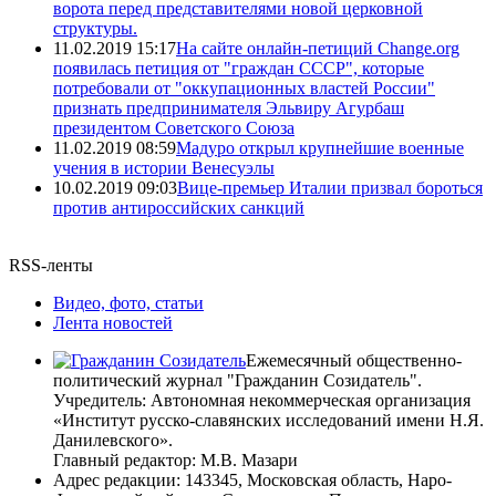
ворота перед представителями новой церковной
структуры.
11.02.2019 15:17
На сайте онлайн-петиций Change.org
появилась петиция от "граждан СССР", которые
потребовали от "оккупационных властей России"
признать предпринимателя Эльвиру Агурбаш
президентом Советского Союза
11.02.2019 08:59
Мадуро открыл крупнейшие военные
учения в истории Венесуэлы
10.02.2019 09:03
Вице-премьер Италии призвал бороться
против антироссийских санкций
RSS-ленты
Видео, фото, статьи
Лента новостей
Ежемесячный общественно-
политический журнал "Гражданин Созидатель".
Учредитель: Автономная некоммерческая организация
«Институт русско-славянских исследований имени Н.Я.
Данилевского».
Главный редактор: М.В. Мазари
Адрес редакции: 143345, Московская область, Наро-