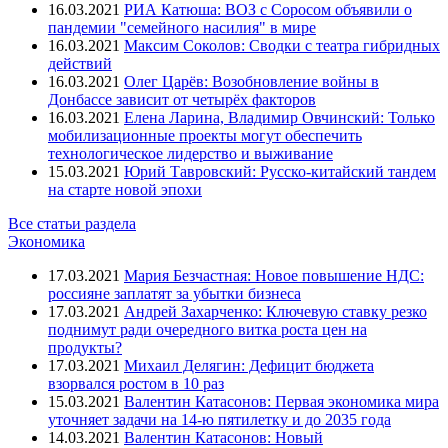
16.03.2021
РИА Катюша: ВОЗ с Соросом объявили о
пандемии "семейного насилия" в мире
16.03.2021
Максим Соколов: Сводки с театра гибридных
действий
16.03.2021
Олег Царёв: Возобновление войны в
Донбассе зависит от четырёх факторов
16.03.2021
Елена Ларина, Владимир Овчинский: Только
мобилизационные проекты могут обеспечить
технологическое лидерство и выживание
15.03.2021
Юрий Тавровский: Русско-китайский тандем
на старте новой эпохи
Все статьи раздела
Экономика
17.03.2021
Мария Безчастная: Новое повышение НДС:
россияне заплатят за убытки бизнеса
17.03.2021
Андрей Захарченко: Ключевую ставку резко
поднимут ради очередного витка роста цен на
продукты?
17.03.2021
Михаил Делягин: Дефицит бюджета
взорвался ростом в 10 раз
15.03.2021
Валентин Катасонов: Первая экономика мира
уточняет задачи на 14-ю пятилетку и до 2035 года
14.03.2021
Валентин Катасонов: Новый