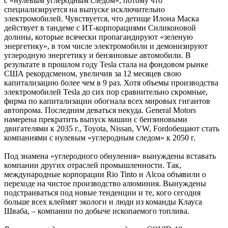
с «нулевым углеродным следом», потому что
специализируется на выпуске исключительно
электромобилей. Чувствуется, что детище Илона Маска
действует в тандеме с ИТ-корпорациями Силиконовой
долины, которые всячески пропагандируют «зеленую
энергетику», в том числе электромобили и демонизируют
углеродную энергетику и бензиновые автомобили. В
результате в прошлом году Tesla стала на фондовом рынке
США рекордсменом, увеличив за 12 месяцев свою
капитализацию более чем в 9 раз. Хотя объемы производства
электромобилей Tesla до сих пор сравнительно скромные,
фирма по капитализации обогнала всех мировых гигантов
автопрома. Последним деваться некуда. General Motors
намерена прекратить выпуск машин с бензиновыми
двигателями к 2035 г., Toyota, Nissan, VW, Fordобещают стать
компаниями с нулевым «углеродным следом» к 2050 г.
Под знамена «углеродного обнуления» вынуждены вставать
компании других отраслей промышленности. Так,
международные корпорации Rio Tinto и Alcoa объявили о
переходе на чистое производство алюминия. Вынуждены
подстраиваться под новые тенденции и те, кого сегодня
больше всех клеймят экологи и люди из команды Клауса
Шваба, – компании по добыче ископаемого топлива.