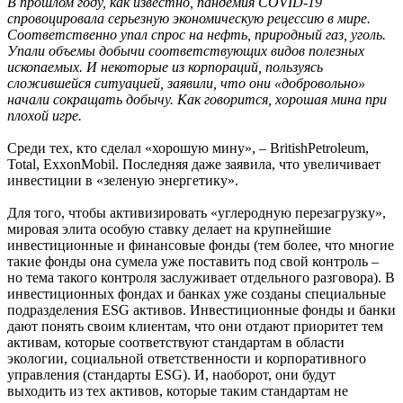
В прошлом году, как известно, пандемия COVID-19
спровоцировала серьезную экономическую рецессию в мире.
Соответственно упал спрос на нефть, природный газ, уголь.
Упали объемы добычи соответствующих видов полезных
ископаемых. И некоторые из корпораций, пользуясь
сложившейся ситуацией, заявили, что они «добровольно»
начали сокращать добычу. Как говорится, хорошая мина при
плохой игре.
Среди тех, кто сделал «хорошую мину», – BritishPetroleum,
Total, ExxonMobil. Последняя даже заявила, что увеличивает
инвестиции в «зеленую энергетику».
Для того, чтобы активизировать «углеродную перезагрузку»,
мировая элита особую ставку делает на крупнейшие
инвестиционные и финансовые фонды (тем более, что многие
такие фонды она сумела уже поставить под свой контроль –
но тема такого контроля заслуживает отдельного разговора). В
инвестиционных фондах и банках уже созданы специальные
подразделения ESG активов. Инвестиционные фонды и банки
дают понять своим клиентам, что они отдают приоритет тем
активам, которые соответствуют стандартам в области
экологии, социальной ответственности и корпоративного
управления (стандарты ESG). И, наоборот, они будут
выходить из тех активов, которые таким стандартам не