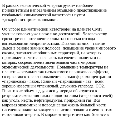
В рамках экологической «перезагрузки» наиболее
приоритетным направлением объявлено предотвращение
глобальной климатической катастрофы путем
«декарбонизации» экономики.
Об угрозе климатической катастрофы на планете СМИ
ученые говорят уже несколько десятилетий. Человечеству
грозит резкое потепление климата со всеми отсюда
вытекающими неприятностями. Главная из них – таяние
льдов в районе земных полюсов, повышение уровня мирового
океана, затопление обширных территорий, на которых
проживает значительная часть населения планеты и на
которых сосредоточена значительная часть мировой
экономической деятельности. Повышение температуры на
планете – результат так называемого парникового эффекта,
создаваемого за счет повышения в атмосфере концентрации
«парниковых» газов. Главный «парниковый» газ – всем
хорошо известный углекислый, двуокись углерода, СО2.
Гигантские объемы двуокиси углерода образуются в
результате сжигания таких видов топлива (энергоносителей),
как уголь, нефть, нефтепродукты, природный газ. Вся
мировая экономика и повседневная жизнь большей части
населения планеты зиждется на использовании именно этих
источников энергии. В мировом энергетическом балансе в