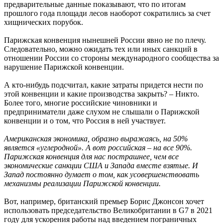
предварительные данные показывают, что по итогам
прошлого года площади лесов наоборот сократились за счет
хищнических порубок.
Парижская конвенция нынешней России явно не по плечу.
Следовательно, можно ожидать тех или иных санкций в
отношении России со стороны международного сообщества за
нарушение Парижской конвенции.
А кто-нибудь подсчитал, какие затраты придется нести по
этой конвенции и какие производства закрыть? – Никто.
Более того, многие российские чиновники и
предприниматели даже слухом не слышали о Парижской
конвенции и о том, что Россия в ней участвует.
Американская экономика, образно выражаясь, на 50%
является «углеродной». А вот российская – на все 90%.
Парижская конвенция для нас пострашнее, чем все
экономические санкции США и Запада вместе взятые. И
Запад постоянно думает о том, как усовершенствовать
механизмы реализации Парижской конвенции.
Вот, например, британский премьер Борис Джонсон хочет
использовать председательство Великобритании в G7 в 2021
году для ускорения работы над введением пограничных