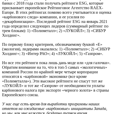
банки с 2018 года стали получать рейтинги ESG, которые
присваивает европейское Рейтинговое Агентство RAEX-
Europe. В этих рейтингах помимо всего учитывается и оценка
«карбонового следа» компании, и ее усилия по
«декарбонизации». Последний рейтинг ESG на январь 2021
года определил следующих лидеров (суммарный рейтинг по
трем блокам): 1) «Полиметалл»; 2) «ЛУКОЙЛ»; 3) «СИБУР
Холдинг».
По первому блоку критериев, обозначаемому буквой «Е»
(экология), лидерами оказались: 1) «Полиметалл»; 2) «СИБУР
Холдинг»; 3) «Интер РАО»; 4) «ЛУКОЙЛ»; 5) «Газпром».
Но все эти рейтинги пока лишь дань моде или «для галочки».
Обратим внимание на то, что в топ-5 самых «экологичных»
компаний России по крайней мере четыре корпорации
относятся к «карбоновой» экономике (все кроме
«Полиметалла»). Эти высокие рейтинги не спасут тот же
«ЛУКОЙЛ» и тот же «Газпром» от необходимости уплаты
карбонового налога при экспорте «черного золота» в страны
Европейского союза.
У нас еще есть время для выработки программы наших
ответов на ожидаемые «карбоновые» инициативы Запада,
но мы, как мне кажется, бездарно теряем время.