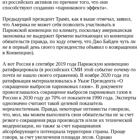
из российских активов по причине того, что они
способствуют созданию «парникового эффекта».
Предыдущий президент Трамп, как я выше отмечал, заявил,
что Америка не может себя позволить участвовать в
Парижской конвенции по климату, поскольку американская
экономика не выдержит бремени вытекающих из конвенции
обязательств (правда, по ходу отмечу, что Джо Байден чуть ли
не в первый день своего президенства объявил о возвращении
в Конвенцию).
А вот Россия в сентябре 2019 года Парижскую конвенцию
ратифицировала (в российских СМИ этой событие почему-то
почти не нашло своего отражения). В ноябре 2020 года эта
ратификация материализовалась в Указе Президента «О
сокращении выбросов парниковых газов». В документе
провозглашалось сокращение выбросов парниковых газов в
России к 2030 году до 70% от показателя 1990 года. Эксперты
однозначно считают такой целевой показатель
нереалистичным. Правда, некоторые оптимисты говорили,
что, мол, мы можем выполнить свои обязательства не за счет
резкого сокращения ряда производств и/или их технической
модернизации, но также за счет наращивания
абсорбирующего потенциала территории страны. Проще
говоря, за счет увеличения площади лесов. Однако