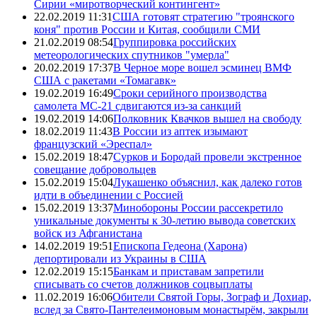
Сирии «миротворческий контингент»
22.02.2019 11:31
США готовят стратегию "троянского
коня" против России и Китая, сообщили СМИ
21.02.2019 08:54
Группировка российских
метеорологических спутников "умерла"
20.02.2019 17:37
В Черное море вошел эсминец ВМФ
США с ракетами «Томагавк»
19.02.2019 16:49
Сроки серийного производства
самолета МС-21 сдвигаются из-за санкций
19.02.2019 14:06
Полковник Квачков вышел на свободу
18.02.2019 11:43
В России из аптек изымают
французский «Эреспал»
15.02.2019 18:47
Сурков и Бородай провели экстренное
совещание добровольцев
15.02.2019 15:04
Лукашенко объяснил, как далеко готов
идти в объединении с Россией
15.02.2019 13:37
Минобороны России рассекретило
уникальные документы к 30-летию вывода советских
войск из Афганистана
14.02.2019 19:51
Епископа Гедеона (Харона)
депортировали из Украины в США
12.02.2019 15:15
Банкам и приставам запретили
списывать со счетов должников соцвыплаты
11.02.2019 16:06
Обители Святой Горы, Зограф и Дохиар,
вслед за Свято-Пантелеимоновым монастырём, закрыли