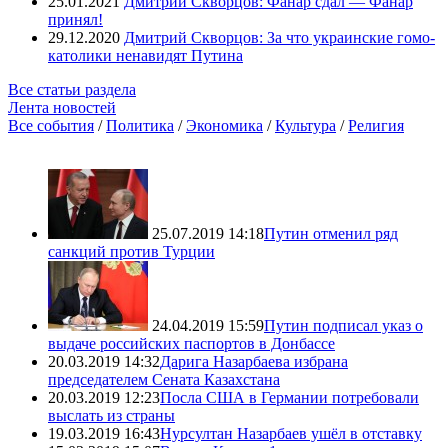
25.01.2021
Дмитрий Скворцов: Фанар сдал — Фанар
принял!
29.12.2020
Дмитрий Скворцов: За что украинские гомо-
католики ненавидят Путина
Все статьи раздела
Лента новостей
Все события
/
Политика
/
Экономика
/
Культура
/
Религия
25.07.2019 14:18
Путин отменил ряд
санкций против Турции
24.04.2019 15:59
Путин подписал указ о
выдаче российских паспортов в Донбассе
20.03.2019 14:32
Дарига Назарбаева избрана
председателем Сената Казахстана
20.03.2019 12:23
Посла США в Германии потребовали
выслать из страны
19.03.2019 16:43
Нурсултан Назарбаев ушёл в отставку