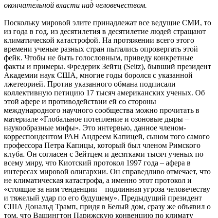
окончательной власти над человечеством.
Поскольку мировой элите принадлежат все ведущие СМИ, то
из года в год, из десятилетия в десятилетие людей стращают
климатической катастрофой. На протяжении всего этого
времени ученые разных стран пытались опровергать этой
фейк. Чтобы не быть голословным, приведу конкретные
факты и примеры. Фредерик Зейтц (Seitz), бывший президент
Академии наук США, многие годы боролся с указанной
лжетеорией. Против указанного обмана подписали
коллективную петицию 17 тысяч американских ученых. Об
этой афере и противодействии ей со стороны
международного научного сообщества можно прочитать в
материале «Глобальное потепление и озоновые дыры –
наукообразные мифы». Это интервью, данное членом-
корреспондентом РАН Андреем Капицей, сыном того самого
профессора Петра Капицы, который был членом Римского
клуба. Он согласен с Зейтцем и десятками тысяч ученых по
всему миру, что Киотский протокол 1997 года – афера в
интересах мировой олигархии. Он справедливо отмечает, что
не климатическая катастрофа, а именно этот протокол и
«стоящие за ним тенденции – подлинная угроза человечеству
и тяжелый удар по его будущему». Предыдущий президент
США Дональд Трамп, придя в Белый дом, сразу же объявил о
том, что Вашингтон Парижскую конвенцию по климату