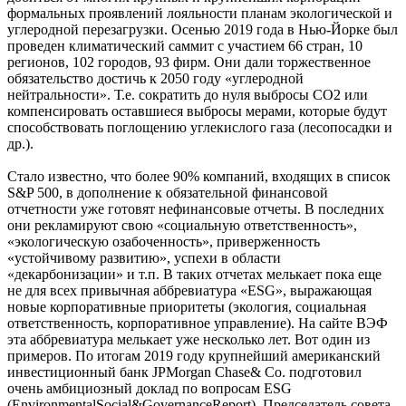
формальных проявлений лояльности планам экологической и
углеродной перезагрузки. Осенью 2019 года в Нью-Йорке был
проведен климатический саммит с участием 66 стран, 10
регионов, 102 городов, 93 фирм. Они дали торжественное
обязательство достичь к 2050 году «углеродной
нейтральности». Т.е. сократить до нуля выбросы СО2 или
компенсировать оставшиеся выбросы мерами, которые будут
способствовать поглощению углекислого газа (лесопосадки и
др.).
Стало известно, что более 90% компаний, входящих в список
S&P 500, в дополнение к обязательной финансовой
отчетности уже готовят нефинансовые отчеты. В последних
они рекламируют свою «социальную ответственность»,
«экологическую озабоченность», приверженность
«устойчивому развитию», успехи в области
«декарбонизации» и т.п. В таких отчетах мелькает пока еще
не для всех привычная аббревиатура «ESG», выражающая
новые корпоративные приоритеты (экология, социальная
ответственность, корпоративное управление). На сайте ВЭФ
эта аббревиатура мелькает уже несколько лет. Вот один из
примеров. По итогам 2019 году крупнейший американский
инвестиционный банк JPMorgan Chase& Co. подготовил
очень амбициозный доклад по вопросам ESG
(EnvironmentalSocial&GovernanceReport). Председатель совета