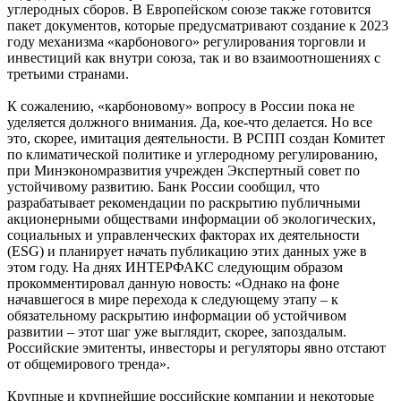
углеродных сборов. В Европейском союзе также готовится
пакет документов, которые предусматривают создание к 2023
году механизма «карбонового» регулирования торговли и
инвестиций как внутри союза, так и во взаимоотношениях с
третьими странами.
К сожалению, «карбоновому» вопросу в России пока не
уделяется должного внимания. Да, кое-что делается. Но все
это, скорее, имитация деятельности. В РСПП создан Комитет
по климатической политике и углеродному регулированию,
при Минэкономразвития учрежден Экспертный совет по
устойчивому развитию. Банк России сообщил, что
разрабатывает рекомендации по раскрытию публичными
акционерными обществами информации об экологических,
социальных и управленческих факторах их деятельности
(ESG) и планирует начать публикацию этих данных уже в
этом году. На днях ИНТЕРФАКС следующим образом
прокомментировал данную новость: «Однако на фоне
начавшегося в мире перехода к следующему этапу – к
обязательному раскрытию информации об устойчивом
развитии – этот шаг уже выглядит, скорее, запоздалым.
Российские эмитенты, инвесторы и регуляторы явно отстают
от общемирового тренда».
Крупные и крупнейшие российские компании и некоторые