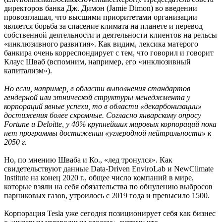
директоров банка Дж. Димон (Jamie Dimon) во введении
провозглашал, что высшими приоритетами организации
является борьба за спасение климата на планете и перевод
собственной деятельности и деятельности клиентов на рельсы
«инклюзивного развития». Как видим, лексика матерого
банкира очень корреспондирует с тем, что говорил и говорит
Клаус Шваб (вспомним, например, его «инклюзивный
капитализм»).
Но если, например, в области выполнения стандартов
гендерной или этнической структуры менеджмента у
корпораций явные успехи, то в области «декарбонизации»
достижения более скромные. Согласно январскому опросу
Fortune и Deloitte, у 40% крупнейших мировых корпораций пока
нет программы достижения «углеродной нейтральности» к
2050 г.
Но, по мнению Шваба и Ко., «лед тронулся». Как
свидетельствуют данные Data-Driven EnviroLab и NewClimate
Institute на конец 2020 г., общее число компаний в мире,
которые взяли на себя обязательства по обнулению выбросов
парниковых газов, утроилось с 2019 года и превысило 1500.
Корпорация Tesla уже сегодня позиционирует себя как бизнес