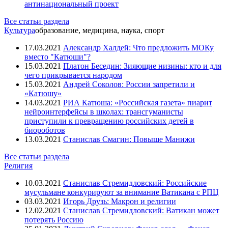
антинациональный проект
Все статьи раздела
Культура
образование, медицина, наука, спорт
17.03.2021
Александр Халдей: Что предложить МОКу
вместо "Катюши"?
15.03.2021
Платон Беседин: Зияющие низины: кто и для
чего прикрывается народом
15.03.2021
Андрей Соколов: России запретили и
«Катюшу»
14.03.2021
РИА Катюша: «Российская газета» пиарит
нейроинтерфейсы в школах: трансгуманисты
приступили к превращению российских детей в
биороботов
13.03.2021
Станислав Смагин: Повыше Манижи
Все статьи раздела
Религия
10.03.2021
Станислав Стремидловский: Российские
мусульмане конкурируют за внимание Ватикана с РПЦ
03.03.2021
Игорь Друзь: Макрон и религии
12.02.2021
Станислав Стремидловский: Ватикан может
потерять Россию