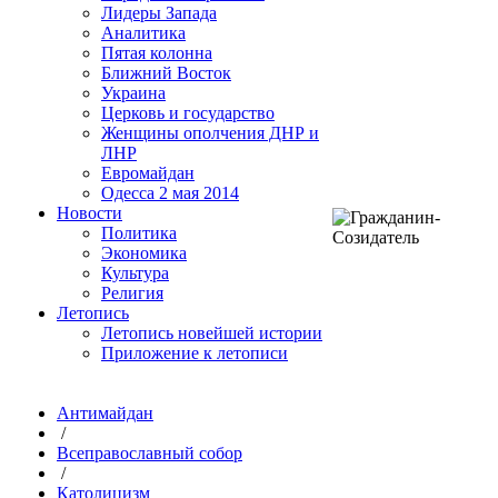
Лидеры Запада
Аналитика
Пятая колонна
Ближний Восток
Украина
Церковь и государство
Женщины ополчения ДНР и
ЛНР
Евромайдан
Одесса 2 мая 2014
Новости
Политика
Экономика
Культура
Религия
Летопись
Летопись новейшей истории
Приложение к летописи
Антимайдан
/
Всеправославный собор
/
Католицизм