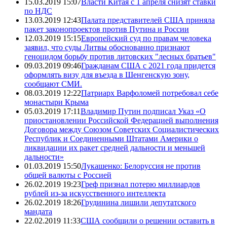
15.03.2019 15:07
Власти Китая с 1 апреля снизят ставки
по НДС
13.03.2019 12:43
Палата представителей США приняла
пакет законопроектов против Путина и России
12.03.2019 15:15
Европейский суд по правам человека
заявил, что суды Литвы обоснованно признают
геноцидом борьбу против литовских "лесных братьев"
09.03.2019 09:46
Гражданам США с 2021 года придется
оформлять визу для въезда в Шенгенскую зону,
сообщают СМИ.
08.03.2019 12:22
Патриарх Варфоломей потребовал себе
монастыри Крыма
05.03.2019 17:11
Владимир Путин подписал Указ «О
приостановлении Российской Федерацией выполнения
Договора между Союзом Советских Социалистических
Республик и Соединенными Штатами Америки о
ликвидации их ракет средней дальности и меньшей
дальности»
01.03.2019 15:50
Лукашенко: Белоруссия не против
общей валюты с Россией
26.02.2019 19:23
Греф признал потерю миллиардов
рублей из-за искусственного интеллекта
26.02.2019 18:26
Грудинина лишили депутатского
мандата
22.02.2019 11:33
США сообщили о решении оставить в