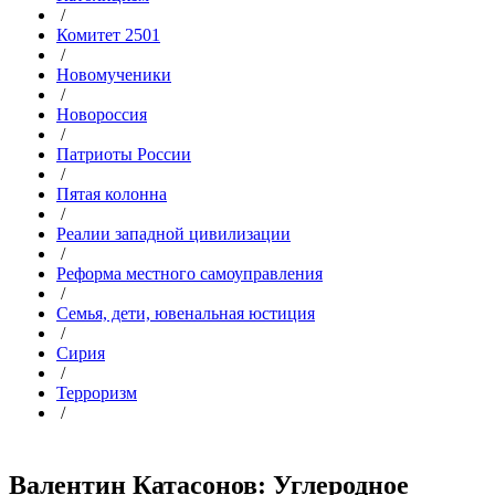
/
Комитет 2501
/
Новомученики
/
Новороссия
/
Патриоты России
/
Пятая колонна
/
Реалии западной цивилизации
/
Реформа местного самоуправления
/
Семья, дети, ювенальная юстиция
/
Сирия
/
Терроризм
/
Валентин Катасонов: Углеродное