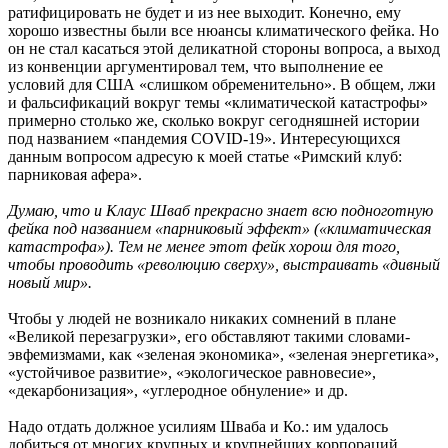
ратифицировать не будет и из нее выходит. Конечно, ему
хорошо известны были все нюансы климатического фейка. Но
он не стал касаться этой деликатной стороны вопроса, а выход
из конвенции аргументировал тем, что выполнение ее
условий для США «слишком обременительно». В общем, лжи
и фальсификаций вокруг темы «климатической катастрофы»
примерно столько же, сколько вокруг сегодняшней истории
под названием «пандемия COVID-19». Интересующихся
данным вопросом адресую к моей статье «Римский клуб:
парниковая афера».
Думаю, что и Клаус Шваб прекрасно знает всю подноготную
фейка под названием «парниковый эффект» («климатическая
катастрофа»). Тем не менее этот фейк хорош для того,
чтобы проводить «революцию сверху», выстраивать «дивный
новый мир».
Чтобы у людей не возникало никаких сомнений в плане
«Великой перезагрузки», его обставляют такими словами-
эвфемизмами, как «зеленая экономика», «зеленая энергетика»,
«устойчивое развитие», «экологическое равновесие»,
«декарбонизация», «углеродное обнуление» и др.
Надо отдать должное усилиям Шваба и Ко.: им удалось
добиться от многих крупных и крупнейших корпораций