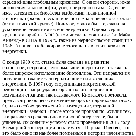
серьезнейшим глобальным кризисом. С одной стороны, из-за
истощения запасов нефти, угля, природного газа. С другой –
из-за загрязнения биосферы выбросами традиционной
энергетики (экологический кризис) и «парникового эффекта»
(климатический кризис). Поначалу ставка была сделана на
ускоренное развитие атомной энергетики. Однако серия
крупных аварий на АЭС (в том числе на станции «Три Майл
Айленд» в США в 1979 г., также на Чернобыльской станции в
1986 г.) привела к блокировке этого направления развития
энергетики.
С конца 1980-х гг. ставка была сделана на развитие
солнечной, ветровой, геотермальной энергетики, а также на
более широкое использование биотоплива. Эти направления
получили название «альтернативной» или «зеленой»
энергетики. В 1997 году сторонникам энергетической
революции в мире удалось организовать подписание
ведущими странами так называемого Киотского протокола,
предусматривающего снижение выбросов парниковых газов.
Однако особых достижений в замещении углеродной
энергетики «зеленой» после этого не произошло. Усилия тех,
кто ратовал за революцию в мировой энергетике, были
удвоены. Их большим успехом стало проведение в 2015 году
Всемирной конференции по климату в Париже. Говорят, что
это было одно из наиболее помпезных в истории человечества