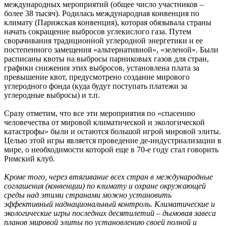
международных мероприятий (общее число участников –
более 38 тысяч). Родилась международная конвенция по
климату (Парижская конвенция), которая обязывала страны
начать сокращение выбросов углекислого газа. Путем
сворачивания традиционной углеродной энергетики и ее
постепенного замещения «альтернативной», «зеленой». Были
расписаны квоты на выбросы парниковых газов для стран,
графики снижения этих выбросов, установлена плата за
превышение квот, предусмотрено создание мирового
углеродного фонда (куда будут поступать платежи за
углеродные выбросы) и т.п.
Сразу отметим, что все эти мероприятия по «спасению
человечества от мировой климатической и экологической
катастрофы» были и остаются большой игрой мировой элиты.
Целью этой игры является проведение де-индустриализации в
мире, о необходимости которой еще в 70-е году стал говорить
Римский клуб.
Кроме того, через втягивание всех стран в международные
соглашения (конвенции) по климату и охране окружающей
среды над этими странами можно установить
эффективный наднациональный контроль. Климатические и
экологические игры последних десятилетий – дымовая завеса
планов мировой элиты по установлению своей полной и