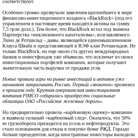
соответствуют.
Особенно громко прозвучали заявления крупнейшего в мире
финансово-инвестиционного холдинга «BlackRock» (под его
управлением в настоящее время находятся активы на сумму
7,5 трлн долл.). Тем более, что BlackRock встал под знамена
Партнерства «инклюзивного капитализма», возглавляемого
Линн де Ротшильд – дамы, являющейся единомышленником
Клауса Шваба и представляющей в ВЭФ клан Ротшильдов. Не
только BlackRock, но еще около ста других международных
банков и инвестфондов уже объявили, что исключат из своих
инвестиционных портфелей компании, которые получают
значительную часть выручки от продажи угля.
Новые правила игры на рынке инвестиций и активов уже
начинают затрагивать Россию. Первый «звоночек» прозвенел
в прошлом году. Крупная американская инвестиционная
компания PIMCO собиралась приобрести социальные
облигации ОАО «Российские железные дороги».
Но предварительно провела «карбоновую оценку» компании
и выявила сильный «карбоновый след». Оказалось, что 50%
ее грузооборота приходится на уголь и нефтепродукты. Это
стало основанием для отказа в покупке бумаг РЖД. Гораздо
больше прецедентов, когда иностранные инвесторы выходили