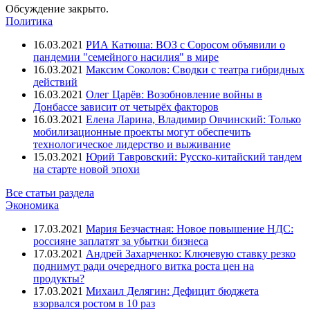
Обсуждение закрыто.
Политика
16.03.2021
РИА Катюша: ВОЗ с Соросом объявили о
пандемии "семейного насилия" в мире
16.03.2021
Максим Соколов: Сводки с театра гибридных
действий
16.03.2021
Олег Царёв: Возобновление войны в
Донбассе зависит от четырёх факторов
16.03.2021
Елена Ларина, Владимир Овчинский: Только
мобилизационные проекты могут обеспечить
технологическое лидерство и выживание
15.03.2021
Юрий Тавровский: Русско-китайский тандем
на старте новой эпохи
Все статьи раздела
Экономика
17.03.2021
Мария Безчастная: Новое повышение НДС:
россияне заплатят за убытки бизнеса
17.03.2021
Андрей Захарченко: Ключевую ставку резко
поднимут ради очередного витка роста цен на
продукты?
17.03.2021
Михаил Делягин: Дефицит бюджета
взорвался ростом в 10 раз