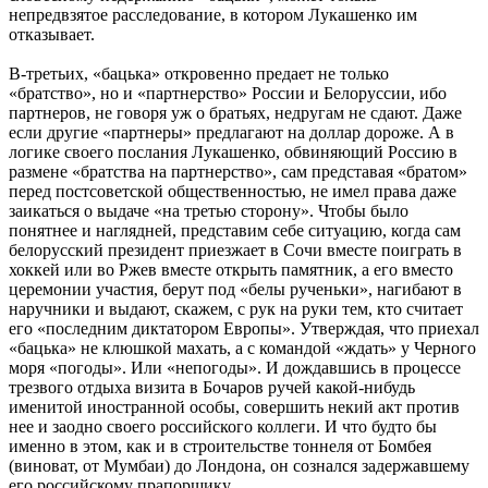
непредвзятое расследование, в котором Лукашенко им
отказывает.
В-третьих, «бацька» откровенно предает не только
«братство», но и «партнерство» России и Белоруссии, ибо
партнеров, не говоря уж о братьях, недругам не сдают. Даже
если другие «партнеры» предлагают на доллар дороже. А в
логике своего послания Лукашенко, обвиняющий Россию в
размене «братства на партнерство», сам представая «братом»
перед постсоветской общественностью, не имел права даже
заикаться о выдаче «на третью сторону». Чтобы было
понятнее и наглядней, представим себе ситуацию, когда сам
белорусский президент приезжает в Сочи вместе поиграть в
хоккей или во Ржев вместе открыть памятник, а его вместо
церемонии участия, берут под «белы рученьки», нагибают в
наручники и выдают, скажем, с рук на руки тем, кто считает
его «последним диктатором Европы». Утверждая, что приехал
«бацька» не клюшкой махать, а с командой «ждать» у Черного
моря «погоды». Или «непогоды». И дождавшись в процессе
трезвого отдыха визита в Бочаров ручей какой-нибудь
именитой иностранной особы, совершить некий акт против
нее и заодно своего российского коллеги. И что будто бы
именно в этом, как и в строительстве тоннеля от Бомбея
(виноват, от Мумбаи) до Лондона, он сознался задержавшему
его российскому прапорщику.