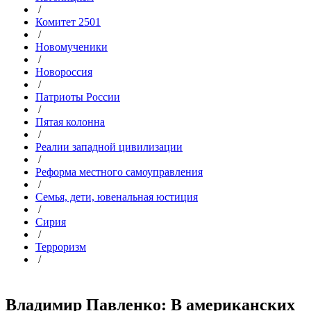
/
Комитет 2501
/
Новомученики
/
Новороссия
/
Патриоты России
/
Пятая колонна
/
Реалии западной цивилизации
/
Реформа местного самоуправления
/
Семья, дети, ювенальная юстиция
/
Сирия
/
Терроризм
/
Владимир Павленко: В американских