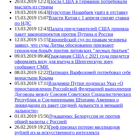
20.03.2019 12:23
Посла США в Германии потребовали
выслать из страны
19.03.2019 16:43
Нурсултан Назарбаев ушёл в отставку
15.03.2019 15:07
Власти Китая с 1 апреля снизят ставки
по НДС
13.03.2019 12:43
Палата представителей США приняла
пакет законопроектов против Путина и России
12.03.2019 15:15
Европейский суд по правам человека
заявил, что суды Литвы обоснованно признают
геноцидом борьбу против литовских "лесных братьев"
09.03.2019 09:46
Гражданам США с 2021 года придется
оформлять визу для въезда в Шенгенскую зону,
сообщают СМИ.
08.03.2019 12:22
Патриарх Варфоломей потребовал себе
монастыри Крыма
05.03.2019 17:11
Владимир Путин подписал Указ «О
приостановлении Российской Федерацией выполнения
Договора между Союзом Советских Социалистических
Республик и Соединенными Штатами Америки о
ликвидации их ракет средней дальности и меньшей
дальности»
01.03.2019 15:50
Лукашенко: Белоруссия не против
общей валюты с Россией
26.02.2019 19:23
Греф признал потерю миллиардов
рублей из-за искусственного интеллекта