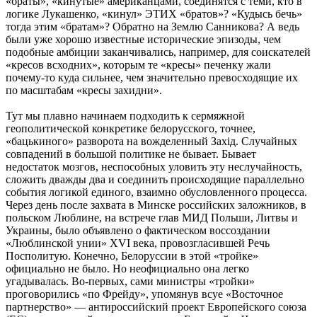
«браты», «кинутые» американцами, соединятся с теми, кто в
логике Лукашенко, «кинул» ЭТИХ «братов»? «Кудысь бечь»
тогда этим «братам»? Обратно на Землю Санникова? А ведь
были уже хорошо известные исторические эпизоды, чем
подобные амбиции заканчивались, например, для соискателей
«кресов всходних», которым те «кресы» печенку жали
почему-то куда сильнее, чем значительно превосходящие их
по масштабам «кресы захидни».
Тут мы плавно начинаем подходить к сермяжной
геополитической конкретике белорусского, точнее,
«бацькиного» разворота на вожделенный Захiд. Случайных
совпадений в большой политике не бывает. Бывает
недостаток мозгов, неспособных уловить эту неслучайность,
сложить дважды два и соединить происходящие параллельно
события логикой единого, взаимно обусловленного процесса.
Через день после захвата в Минске российских заложников, в
польском Люблине, на встрече глав МИД Польши, Литвы и
Украины, было объявлено о фактическом воссоздании
«Люблинской унии» XVI века, провозгласившей Речь
Посполитую. Конечно, Белоруссии в этой «тройке»
официально не было. Но неофициально она легко
угадывалась. Во-первых, сами министры «тройки»
проговорились «по Фрейду», упомянув всуе «Восточное
партнерство» — антироссийский проект Европейского союза