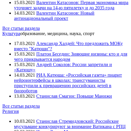
15.03.2021
Валентин Катасонов: Первая экономика мира
уточняет задачи на 14-ю пятилетку и до 2035 года
14.03.2021
Валентин Катасонов: Новый
антинациональный проект
Все статьи раздела
Культура
образование, медицина, наука, спорт
17.03.2021
Александр Халдей: Что предложить МОКу
вместо "Катюши"?
15.03.2021
Платон Беседин: Зияющие низины: кто и для
чего прикрывается народом
15.03.2021
Андрей Соколов: России запретили и
«Катюшу»
14.03.2021
РИА Катюша: «Российская газета» пиарит
нейроинтерфейсы в школах: трансгуманисты
приступили к превращению российских детей в
биороботов
13.03.2021
Станислав Смагин: Повыше Манижи
Все статьи раздела
Религия
10.03.2021
Станислав Стремидловский: Российские
мусульмане конкурируют за внимание Ватикана с РПЦ