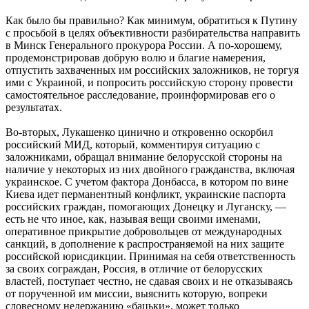
Как было бы правильно? Как минимум, обратиться к Путину
с просьбой в целях объективности разбирательства направить
в Минск Генерального прокурора России. А по-хорошему,
продемонстрировав добрую волю и благие намерения,
отпустить захваченных им российских заложников, не торгуя
ими с Украиной, и попросить российскую сторону провести
самостоятельное расследование, проинформировав его о
результатах.
Во-вторых, Лукашенко цинично и откровенно оскорбил
российский МИД, который, комментируя ситуацию с
заложниками, обращал внимание белорусской стороны на
наличие у некоторых из них двойного гражданства, включая
украинское. С учетом фактора Донбасса, в котором по вине
Киева идет перманентный конфликт, украинские паспорта
российских граждан, помогающих Донецку и Луганску, —
есть не что иное, как, называя вещи своими именами,
оперативное прикрытие добровольцев от международных
санкций, в дополнение к распространяемой на них защите
российской юрисдикции. Принимая на себя ответственность
за своих сограждан, Россия, в отличие от белорусских
властей, поступает честно, не сдавая своих и не отказываясь
от порученной им миссии, выяснить которую, вопреки
словесному недержанию «бацьки», может только