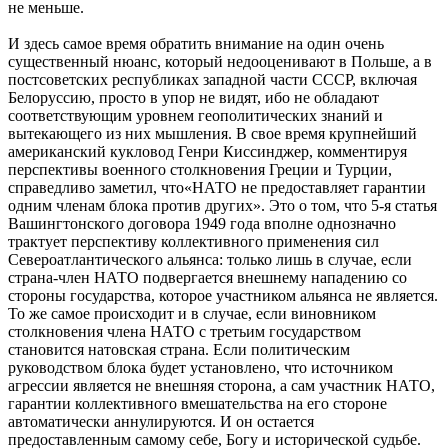
не меньше.
И здесь самое время обратить внимание на один очень
существенный нюанс, который недооценивают в Польше, а в
постсоветских республиках западной части СССР, включая
Белоруссию, просто в упор не видят, ибо не обладают
соответствующим уровнем геополитических знаний и
вытекающего из них мышления. В свое время крупнейший
американский кукловод Генри Киссинджер, комментируя
перспективы военного столкновения Греции и Турции,
справедливо заметил, что«НАТО не предоставляет гарантии
одним членам блока против других». Это о том, что 5-я статья
Вашингтонского договора 1949 года вполне однозначно
трактует перспективу коллективного применения сил
Североатлантического альянса: только лишь в случае, если
страна-член НАТО подвергается внешнему нападению со
стороны государства, которое участником альянса не является.
То же самое происходит и в случае, если виновником
столкновения члена НАТО с третьим государством
становится натовская страна. Если политическим
руководством блока будет установлено, что источником
агрессии является не внешняя сторона, а сам участник НАТО,
гарантии коллективного вмешательства на его стороне
автоматически аннулируются. И он остается
предоставленным самому себе, Богу и исторической судьбе.