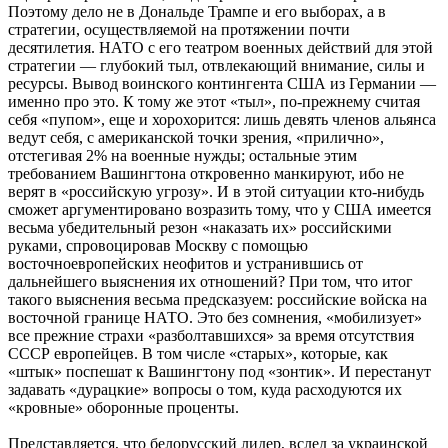
Поэтому дело не в Дональде Трампе и его выборах, а в
стратегии, осуществляемой на протяжении почти
десятилетия. НАТО с его театром военных действий для этой
стратегии — глубокий тыл, отвлекающий внимание, силы и
ресурсы. Вывод воинского контингента США из Германии —
именно про это. К тому же этот «тыл», по-прежнему считая
себя «пупом», еще и хорохорится: лишь девять членов альянса
ведут себя, с американской точки зрения, «прилично»,
отстегивая 2% на военные нужды; остальные этим
требованием Вашингтона откровенно манкируют, ибо не
верят в «российскую угрозу». И в этой ситуации кто-нибудь
сможет аргументировано возразить тому, что у США имеется
весьма убедительный резон «наказать их» российскими
руками, спровоцировав Москву с помощью
восточноевропейских неофитов и устранившись от
дальнейшего выяснения их отношений? При том, что итог
такого выяснения весьма предсказуем: российские войска на
восточной границе НАТО. Это без сомнения, «мобилизует»
все прежние страхи «разболтавшихся» за время отсутствия
СССР европейцев. В том числе «старых», которые, как
«штык» поспешат к Вашингтону под «зонтик». И перестанут
задавать «дурацкие» вопросы о том, куда расходуются их
«кровные» оборонные проценты.
Представляется, что белорусский лидер, вслед за украинской