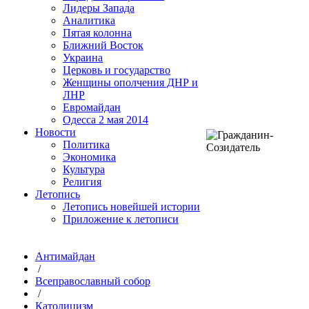
Лидеры Запада
Аналитика
Пятая колонна
Ближний Восток
Украина
Церковь и государство
Женщины ополчения ДНР и
ЛНР
Евромайдан
Одесса 2 мая 2014
Новости
Политика
Экономика
Культура
Религия
Летопись
Летопись новейшей истории
Приложение к летописи
Антимайдан
/
Всеправославный собор
/
Католицизм