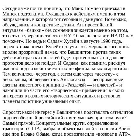
Сегодня уже почти понятно, что Майк Помпео приезжал в
Минск подтолкнуть Лукашенко к действиям именно в том
направлении, в котором тот сегодня и двинулся. Возможно,
обсуждались и конкретные детали. Антироссийский
энтузиазм «бацьки» без сомнения зиждется именно на этом,
то есть на уверенности, что «НАТО нас не оставит, НАТО нам
поможет». Но ведь и Саддам Хусейн в августе 1990 года,
перед вторжением в Кувейт получил от американского посла
вполне прозрачный намек, что Вашингтон против таких
действий иракских властей будет протестовать, но дальше
протестов дело не пойдет. И Саддам, как помним, рискнул
именно под воздействием этих неофициальных «гарантий».
Чем кончилось, через год, а затем еще через «десятку» с
небольшим, общеизвестно. Англосаксы — беспримерные
адепты известного принципа «Разделяй — и властвуй» и
накопили по части его «творческого» применения в своих
интересах в разных исторических ситуациях и регионах
планеты поистине уникальный опыт.
Спросят: какой интерес у Вашингтона подставлять сателлитов
под неизбежный российский ответ, умывая при этом руки?
Самый прямой. Концептуальные круги, определяющие
траекторию США, выбрали объектом своей экспансии Азию
еще при Бараке Обаме, когда провозгласили «возврат в АТР».