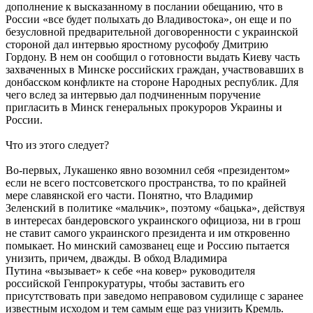
дополнение к высказанному в послании обещанию, что в
России «все будет полыхать до Владивостока», он еще и по
безусловной предварительной договоренности с украинской
стороной дал интервью яростному русофобу Дмитрию
Гордону. В нем он сообщил о готовности выдать Киеву часть
захваченных в Минске российских граждан, участвовавших в
донбасском конфликте на стороне Народных республик. Для
чего вслед за интервью дал подчиненным поручение
пригласить в Минск генеральных прокуроров Украины и
России.
Что из этого следует?
Во-первых, Лукашенко явно возомнил себя «президентом»
если не всего постсоветского пространства, то по крайней
мере славянской его части. Понятно, что Владимир
Зеленский в политике «мальчик», поэтому «бацька», действуя
в интересах бандеровского украинского официоза, ни в грош
не ставит самого украинского президента и им откровенно
помыкает. Но минский самозванец еще и Россию пытается
унизить, причем, дважды. В обход Владимира
Путина «вызывает» к себе «на ковер» руководителя
российской Генпрокуратуры, чтобы заставить его
присутствовать при заведомо неправовом судилище с заранее
известным исходом и тем самым еще раз унизить Кремль.