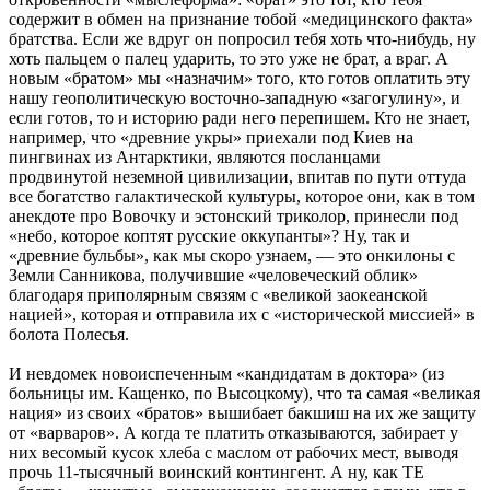
содержит в обмен на признание тобой «медицинского факта»
братства. Если же вдруг он попросил тебя хоть что-нибудь, ну
хоть пальцем о палец ударить, то это уже не брат, а враг. А
новым «братом» мы «назначим» того, кто готов оплатить эту
нашу геополитическую восточно-западную «загогулину», и
если готов, то и историю ради него перепишем. Кто не знает,
например, что «древние укры» приехали под Киев на
пингвинах из Антарктики, являются посланцами
продвинутой неземной цивилизации, впитав по пути оттуда
все богатство галактической культуры, которое они, как в том
анекдоте про Вовочку и эстонский триколор, принесли под
«небо, которое коптят русские оккупанты»? Ну, так и
«древние бульбы», как мы скоро узнаем, — это онкилоны с
Земли Санникова, получившие «человеческий облик»
благодаря приполярным связям с «великой заокеанской
нацией», которая и отправила их с «исторической миссией» в
болота Полесья.
И невдомек новоиспеченным «кандидатам в доктора» (из
больницы им. Кащенко, по Высоцкому), что та самая «великая
нация» из своих «братов» вышибает бакшиш на их же защиту
от «варваров». А когда те платить отказываются, забирает у
них весомый кусок хлеба с маслом от рабочих мест, выводя
прочь 11-тысячный воинский контингент. А ну, как ТЕ