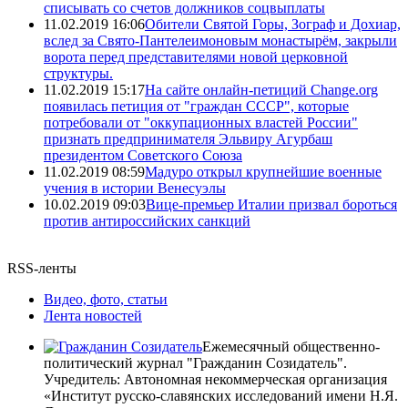
списывать со счетов должников соцвыплаты
11.02.2019 16:06
Обители Святой Горы, Зограф и Дохиар,
вслед за Свято-Пантелеимоновым монастырём, закрыли
ворота перед представителями новой церковной
структуры.
11.02.2019 15:17
На сайте онлайн-петиций Change.org
появилась петиция от "граждан СССР", которые
потребовали от "оккупационных властей России"
признать предпринимателя Эльвиру Агурбаш
президентом Советского Союза
11.02.2019 08:59
Мадуро открыл крупнейшие военные
учения в истории Венесуэлы
10.02.2019 09:03
Вице-премьер Италии призвал бороться
против антироссийских санкций
RSS-ленты
Видео, фото, статьи
Лента новостей
Ежемесячный общественно-
политический журнал "Гражданин Созидатель".
Учредитель: Автономная некоммерческая организация
«Институт русско-славянских исследований имени Н.Я.