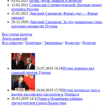
03.03.2021
Игорь Друзь: Макрон и религии
12.02.2021
Станислав Стремидловский: Ватикан может
потерять Россию
25.01.2021
Дмитрий Скворцов: Фанар сдал — Фанар
принял!
29.12.2020
Дмитрий Скворцов: За что украинские гомо-
католики ненавидят Путина
Все статьи раздела
Лента новостей
Все события
/
Политика
/
Экономика
/
Культура
/
Религия
25.07.2019 14:18
Путин отменил ряд
санкций против Турции
24.04.2019 15:59
Путин подписал указ о
выдаче российских паспортов в Донбассе
20.03.2019 14:32
Дарига Назарбаева избрана
председателем Сената Казахстана