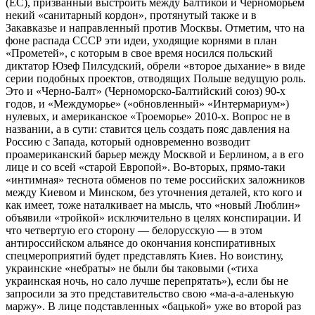
(ЕС), призванный выстроить между Балтикой и Черноморьем
некий «санитарный кордон», протянутый также и в
Закавказье и направленный против Москвы. Отметим, что на
фоне распада СССР эти идеи, уходящие корнями в план
«Прометей», с которым в свое время носился польский
диктатор Юзеф Пилсудский, обрели «второе дыхание» в виде
серии подобных проектов, отводящих Польше ведущую роль.
Это и «Черно-Балт» (Черноморско-Балтийский союз) 90-х
годов, и «Междуморье» («обновленный» «Интермариум»)
нулевых, и американское «Троеморье» 2010-х. Вопрос не в
названии, а в сути: ставится цель создать пояс давления на
Россию с Запада, который одновременно возводит
проамериканский барьер между Москвой и Берлином, а в его
лице и со всей «старой Европой». Во-вторых, прямо-таки
«интимная» теснота обменов по теме российских заложников
между Киевом и Минском, без уточнения деталей, кто кого и
как имеет, тоже наталкивает на мысль, что «новый Люблин»
объявили «тройкой» исключительно в целях конспирации. И
что четвертую его сторону — белорусскую — в этом
антироссийском альянсе до окончания конспиративных
спецмероприятий будет представлять Киев. Но воистину,
украинские «небраты» не были бы таковыми («тиха
украинская ночь, но сало лучше перепрятать»), если бы не
запросили за это представительство свою «ма-а-а-аленькую
маржу». В лице подставленных «бацькой» уже во второй раз