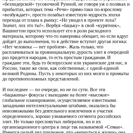
«безлидерской» тусовочной Руиной, не говоря уж о поляках и
прибалтах, которых тема «Речи» прямо-таки по-взрослому
«возбуждает», просто позабыл известную мудрость эпохи
перехода от плана к рынку: «Не увидел в проекте лоха?
Значит, лох это ты!». Вербуя «бацьку» в свой «курятник»,
Вашингтон просто использует его в роли расходного
материала, которому что-то наверняка обещает, но если вдруг
дойдет до выполнения, то в действие вступит другая логика:
«Нет человека — нет проблем». Жаль только, что
расплачиваться за провинциальную дурость элит в очередной
раз придется народам, то есть простым гражданам. И
граждане эти, будь то белорусские или украинские для нас, в
России, такие же свои, как собственные, с одной-единой
великой Родины. Пусть у некоторых из них мозги и промыты
до противоположных представлений.
И последнее — по очереди, но не по сути. Все эти
«бацькины» фокусы с выходами на более «высокое»
глобальное планирование, осуществляемое известными
западными интеллектуальными штабами, оказались бы
невозможными без деятельного вовлечения и участия
определенного, хорошо узнаваемого сегмента российских
элит. Не только пресловутых либералов, но и их
организационного центра в лице так называемой «Семьи».
Имеется целый ряд признаков, что «вернуться к жизни» она