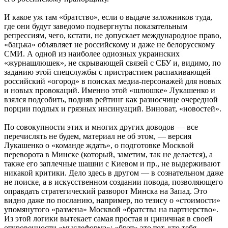
И какое уж там «братство», если о выдаче заложников туда,
где они будут заведомо подвергнуты показательным
репрессиям, чего, кстати, не допускает международное право,
«бацька» объявляет не российскому и даже не белорусскому
СМИ. А одной из наиболее одиозных украинских
«журнашлюшек», не скрывающей связей с СБУ и, видимо, по
заданию этой спецслужбы с пристрастием распахивающей
российский «огород» в поисках медиа-персонажей для новых
и новых провокаций. Именно этой «шлюшке» Лукашенко и
взялся подсобить, подняв рейтинг как разносчице очередной
порции подлых и грязных инсинуаций. Виноват, «новостей».
По совокупности этих и многих других доводов — все
перечислять не будем, материал не об этом, — версия
Лукашенко о «команде ждать», о подготовке Москвой
переворота в Минске (который, заметим, так не делается), а
также его заплечные шашни с Киевом и пр., не выдерживают
никакой критики. Дело здесь в другом — в сознательном даже
не поиске, а в искусственном создании повода, позволяющего
оправдать стратегический разворот Минска на Запад. Это
видно даже по посланию, например, по тезису о «стоимости»
упомянутого «размена» Москвой «братства на партнерство».
Из этой логики вытекает самая простая и циничная в своей
откровенности «мыслеформа»: «брат» это тот, кто тебя