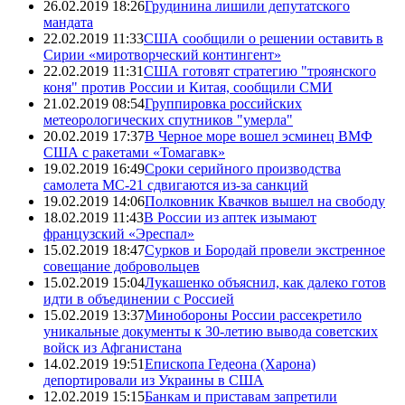
26.02.2019 18:26
Грудинина лишили депутатского
мандата
22.02.2019 11:33
США сообщили о решении оставить в
Сирии «миротворческий контингент»
22.02.2019 11:31
США готовят стратегию "троянского
коня" против России и Китая, сообщили СМИ
21.02.2019 08:54
Группировка российских
метеорологических спутников "умерла"
20.02.2019 17:37
В Черное море вошел эсминец ВМФ
США с ракетами «Томагавк»
19.02.2019 16:49
Сроки серийного производства
самолета МС-21 сдвигаются из-за санкций
19.02.2019 14:06
Полковник Квачков вышел на свободу
18.02.2019 11:43
В России из аптек изымают
французский «Эреспал»
15.02.2019 18:47
Сурков и Бородай провели экстренное
совещание добровольцев
15.02.2019 15:04
Лукашенко объяснил, как далеко готов
идти в объединении с Россией
15.02.2019 13:37
Минобороны России рассекретило
уникальные документы к 30-летию вывода советских
войск из Афганистана
14.02.2019 19:51
Епископа Гедеона (Харона)
депортировали из Украины в США
12.02.2019 15:15
Банкам и приставам запретили