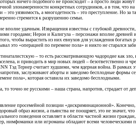
которых ничего подобного не происходит – а просто люди живут
ичной злонамеренности конкретных сотрудников, а в том, что н
 – это уязвимость, а многодетность – это преступление. Но за т
меренно стремится к разрушению семьи.
 вполне удачным. Извращения известны с глубокой древности, н
ими городами; Нерон и Калигула – персонажи вполне древней и
того, чтобы вырастить из них евнухов для услаждения богатых 
вал это «операцией по перемене пола» и никто не старался забит
тинаталистскую – то есть рассматривающую чадородие как зло, к
енаселена, и приводить в мир новых людей – безответственно и 
CNN Тэд Тернер считает худшими, чем ядерная война. В рамках э
 напротив, заслуживают аборты и заведомо бесплодные формы се
ремене пола», которая оставила их заведомо бесплодными.
а, то точно не русскими – наша страна, напротив, страдает от 
вление просемейной позиции «дискриминационной». Конечно, н
здоровый образ жизни, а пьянства не поощряет, это не значит, 
ального поведения оставляет в области частной жизни граждан, 
имер, нимфоманки или игроманы обладают всеми человеческими п