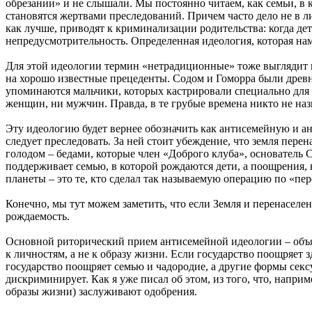
обрезании» и не слышали. Мы постоянно читаем, как семьи, в 
становятся жертвами преследований. Причем часто дело не в л
как лучше, приводят к криминализации родительства: когда дети
непредусмотрительность. Определенная идеология, которая на
Для этой идеологии термин «нетрадиционные» тоже выглядит не
на хорошо известные прецеденты. Содом и Гоморра были древн
упоминаются мальчики, которых кастрировали специально для 
женщин, ни мужчин. Правда, в те грубые времена никто не назы
Эту идеологию будет вернее обозначить как антисемейную и ан
следует преследовать. За ней стоит убеждение, что земля пер
голодом – бедами, которые член «Доброго клуба», основатель 
поддерживает семью, в которой рождаются дети, а поощрения,
планеты – это те, кто сделал так называемую операцию по «пе
Конечно, мы тут можем заметить, что если Земля и перенаселен
рождаемость.
Основной риторический прием антисемейной идеологии – объя
к личностям, а не к образу жизни. Если государство поощряет 
государство поощряет семью и чадородие, а другие формы сексу
дискриминирует. Как я уже писал об этом, из того, что, напр
образы жизни) заслуживают одобрения.