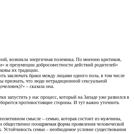
ной, возникла энергичная полемика. По мнению критиков,
и» и презумпции добросовестности действий родителей»
аковы их традиции.
ть заключать браки между лицами одного пола, в том числе
мы признать, что люди нетрадиционной сексуальной
очеловек)?» – сказала она.
 запустить у нас процесс, который на Западе уже развился в
о борются противостоящие стороны. И тут важно уточнить
 позитивном смысле – семью, которая состоит из мужчины,
я и общественно поощряемая форма проявления человеческой
х. Устойчивость семьи – необходимое условие существования