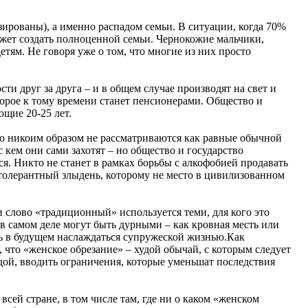
ированы), а именно распадом семьи. В ситуации, когда 70%
ожет создать полноценной семьи. Чернокожие мальчики,
тям. Не говоря уже о том, что многие из них просто
и друг за друга – и в общем случае производят на свет и
торое к тому времени станет пенсионерами. Общество и
ющие 20-25 лет.
 но никоим образом не рассматриваются как равные обычной
кем они сами захотят – но общество и государство
ся. Никто не станет в рамках борьбы с алкофобией продавать
интолерантный злыдень, которому не место в цивилизованном
 слово «традиционный» используется теми, для кого это
в самом деле могут быть дурными – как кровная месть или
ь в будущем наслаждаться супружеской жизнью.Как
 что «женское обрезание» – худой обычай, с которым следует
ндой, вводить ограничения, которые уменьшат последствия
всей стране, в том числе там, где ни о каком «женском