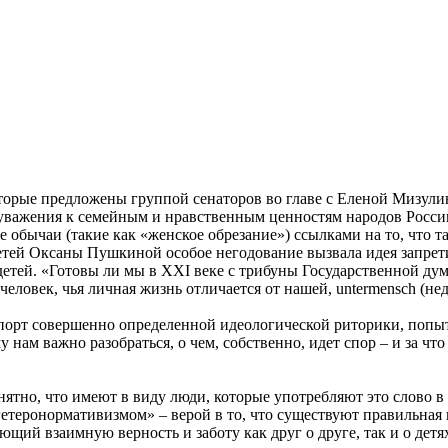
оторые предложены группой сенаторов во главе с Еленой Мизули
уважения к семейным и нравственным ценностям народов Росси
е обычаи (такие как «женское обрезание») ссылками на то, что т
етей Оксаны Пушкиной особое негодование вызвала идея запрети
детей. «Готовы ли мы в XXI веке с трибуны Государственной ду
еловек, чья личная жизнь отличается от нашей, untermensch (нед
орт совершенно определенной идеологической риторики, попытки
нам важно разобраться, о чем, собственно, идет спор – и за чт
ятно, что имеют в виду люди, которые употребляют это слово в
гетеронормативизмом» – верой в то, что существуют правильна
ий взаимную верность и заботу как друг о друге, так и о детя