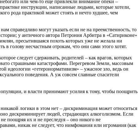
 небогато или чем-то еще привлекли внимание опеки –
а практике инструкции, написанные людьми, которые хотели,
акого рода практикой может стоять и нечто худшее, чем
ам справедливо могут указать если не на преемственность, то
стории; у античного автора Петрония Арбитра в «Сатириконе»
римлян, пресытившаяся похоть которых уже не желала ни
ь в голову несчастным отрокам, что они сами этого хотят.
оторое следует сдерживать, родителей – как врагов, которых
чревато страшными катастрофами. Перегревом Земли, массовым
той идеологии «гетеронормативизм» – ужасное зло, ведь он
ксуального поведения. А уж совсем славные спасители
депопуляции, и власти принимают усилия к тому, чтобы поощрить
икакой логики в этом нет – дискриминация может относиться
что оно дискриминирует людей, страдающих алкоголизмом. Если
не поощряя их и не преследуя – оно никого не
равами, никак не следует, что нимфомания или игромания (как