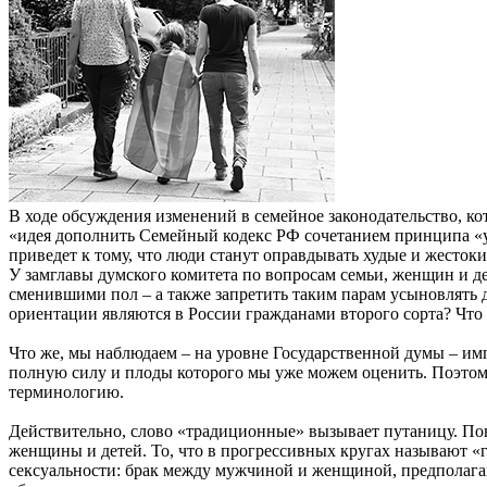
В ходе обсуждения изменений в семейное законодательство, к
«идея дополнить Семейный кодекс РФ сочетанием принципа «
приведет к тому, что люди станут оправдывать худые и жестоки
У замглавы думского комитета по вопросам семьи, женщин и д
сменившими пол – а также запретить таким парам усыновлять 
ориентации являются в России гражданами второго сорта? Что ч
Что же, мы наблюдаем – на уровне Государственной думы – имп
полную силу и плоды которого мы уже можем оценить. Поэтому 
терминологию.
Действительно, слово «традиционные» вызывает путаницу. Пон
женщины и детей. То, что в прогрессивных кругах называют «
сексуальности: брак между мужчиной и женщиной, предполагающ