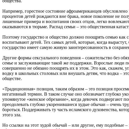
общества.
Например, горестное состояние афроамериканцев обусловлено 
процентов детей рождаются вне брака, новое поколение не пол
лишенные примера и воспитания своих отцов, легко вовлекаютс
оказываются в тюрьме. Распад семьи – это общественная катас
Поэтому государство и общество должно поощрять семью как со
воспитывают детей. Тех самых детей, которые, когда вырастут
государство имеет самую живую заинтересованность в сохранен
Другие формы сексуального поведения – сожительство без обяз
семье и заслуживающие такой же поддержки. Взрослые люди по 
совершенно не обязано поощрять их в этом. Это как, скажем, у
водку в школьных столовых или внушать детям, что водка – эт
обществе.
«Традиционная» позиция, таким образом – это позиция просеме
негативный термин. В таком случае оно обозначает глубоко ук
упомянутое «женское обрезание», когда девочек подвергают п
преодолевать глубоко укоренившиеся худые обычаи – очень тру
бороться. Поддерживать ту часть исламского духовенства, кот
этого зла.
Но ссылки на этот худой обычай – или другие, ему подобные – 