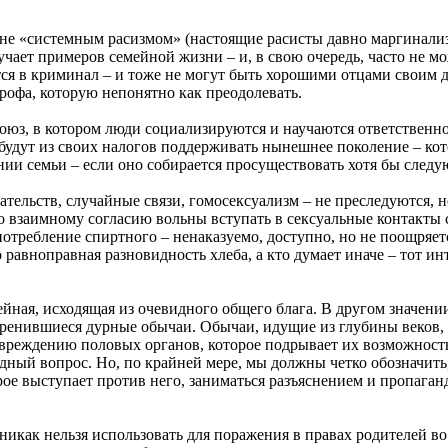
не «системным расизмом» (настоящие расисты давно маргинализ
учает примеров семейной жизни – и, в свою очередь, часто не м
я в криминал – и тоже не могут быть хорошими отцами своим де
трофа, которую непонятно как преодолевать.
юз, в котором люди социализируются и научаются ответственност
, будут из своих налогов поддерживать нынешнее поколение – ко
ии семьи – если оно собирается просуществовать хотя бы следу
ательств, случайные связи, гомосексуализм – не преследуются,
взаимному согласию вольны вступать в сексуальные контакты с 
потребление спиртного – ненаказуемо, доступно, но не поощряет
о равноправная разновидность хлеба, а кто думает иначе – тот 
йная, исходящая из очевидного общего блага. В другом значении
оренившиеся дурные обычаи. Обычаи, идущие из глубины веков, 
овреждению половых органов, которое подрывает их возможност
дный вопрос. Но, по крайней мере, мы должны четко обозначить,
орое выступает против него, заниматься разъяснением и пропага
никак нельзя использовать для поражения в правах родителей во 