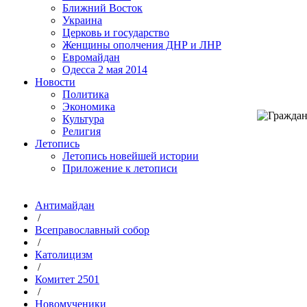
Ближний Восток
Украина
Церковь и государство
Женщины ополчения ДНР и ЛНР
Евромайдан
Одесса 2 мая 2014
Новости
Политика
Экономика
Культура
Религия
Летопись
Летопись новейшей истории
Приложение к летописи
Антимайдан
/
Всеправославный собор
/
Католицизм
/
Комитет 2501
/
Новомученики