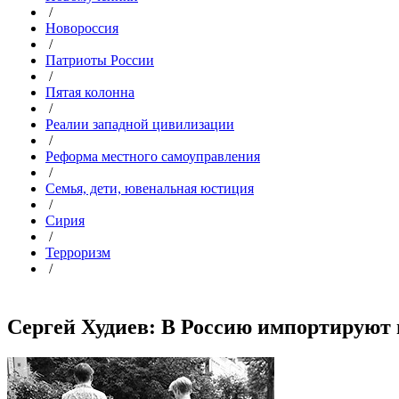
/
Новороссия
/
Патриоты России
/
Пятая колонна
/
Реалии западной цивилизации
/
Реформа местного самоуправления
/
Семья, дети, ювенальная юстиция
/
Сирия
/
Терроризм
/
Сергей Худиев: В Россию импортируют 