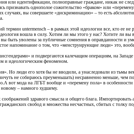
ния или идентификации, полноправные граждане, никак не следуе
аясь признавать однополое сожительство «браком» или «перемен
ных случаях, вы совершаете «дискриминацию» – то есть абсолют
а.
 термин untermensch – в рамках этой идеологии все, кто ее не 
деология вошла в силу. Хотим ли мы этого у нас? Хотите ли вы вы
вы быть уволены за публичные сомнения в оправданности и ум
ростое напоминание о том, что «менструирующие люди» это, воо
ансгендерами» и подвергаются калечащим операциям, на Западе р
ным и идеологическим феноменом.
я». Но люди его хотя бы не вводили, а унаследовали из тьмы век
ничуть не собираюсь преуменьшать) несравненно меньше, чем п
ро.А вот мода на ЛГБТ вообще и «перемену пола» в особенности 
у новому – намного худшему.
х соображений здравого смысла и общего блага. Импортировать
гражданских свобод и множества несчастных, сбитых с толку по