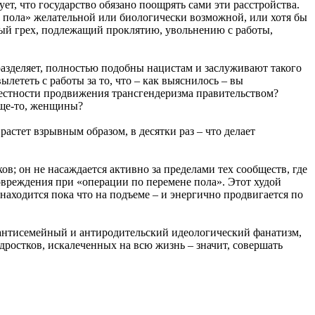
т, что государство обязано поощрять сами эти расстройства.
у пола» желательной или биологически возможной, или хотя бы
ный грех, подлежащий проклятию, увольнению с работы,
разделяет, полностью подобны нацистам и заслуживают такого
лететь с работы за то, что – как выяснилось – вы
естности продвижения трансгендеризма правительством?
бще-то, женщины?
астет взрывным образом, в десятки раз – что делает
ов; он не насаждается активно за пределами тех сообществ, где
овреждения при «операции по перемене пола». Этот худой
находится пока что на подъеме – и энергично продвигается по
 антисемейный и антиродительский идеологический фанатизм,
дростков, искалеченных на всю жизнь – значит, совершать