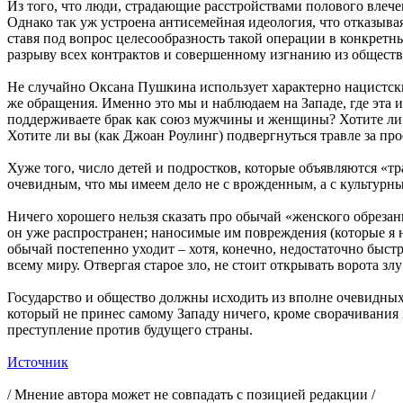
Из того, что люди, страдающие расстройствами полового влече
Однако так уж устроена антисемейная идеология, что отказыв
ставя под вопрос целесообразность такой операции в конкрет
разрыву всех контрактов и совершенному изгнанию из обществ
Не случайно Оксана Пушкина использует характерно нацистский
же обращения. Именно это мы и наблюдаем на Западе, где эта и
поддерживаете брак как союз мужчины и женщины? Хотите ли 
Хотите ли вы (как Джоан Роулинг) подвергнуться травле за п
Хуже того, число детей и подростков, которые объявляются «тр
очевидным, что мы имеем дело не с врожденным, а с культур
Ничего хорошего нельзя сказать про обычай «женского обрезани
он уже распространен; наносимые им повреждения (которые я 
обычай постепенно уходит – хотя, конечно, недостаточно быст
всему миру. Отвергая старое зло, не стоит открывать ворота зл
Государство и общество должны исходить из вполне очевидны
который не принес самому Западу ничего, кроме сворачивания 
преступление против будущего страны.
Источник
/ Мнение автора может не совпадать с позицией редакции /