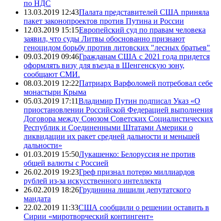
по НДС
13.03.2019 12:43
Палата представителей США приняла
пакет законопроектов против Путина и России
12.03.2019 15:15
Европейский суд по правам человека
заявил, что суды Литвы обоснованно признают
геноцидом борьбу против литовских "лесных братьев"
09.03.2019 09:46
Гражданам США с 2021 года придется
оформлять визу для въезда в Шенгенскую зону,
сообщают СМИ.
08.03.2019 12:22
Патриарх Варфоломей потребовал себе
монастыри Крыма
05.03.2019 17:11
Владимир Путин подписал Указ «О
приостановлении Российской Федерацией выполнения
Договора между Союзом Советских Социалистических
Республик и Соединенными Штатами Америки о
ликвидации их ракет средней дальности и меньшей
дальности»
01.03.2019 15:50
Лукашенко: Белоруссия не против
общей валюты с Россией
26.02.2019 19:23
Греф признал потерю миллиардов
рублей из-за искусственного интеллекта
26.02.2019 18:26
Грудинина лишили депутатского
мандата
22.02.2019 11:33
США сообщили о решении оставить в
Сирии «миротворческий контингент»