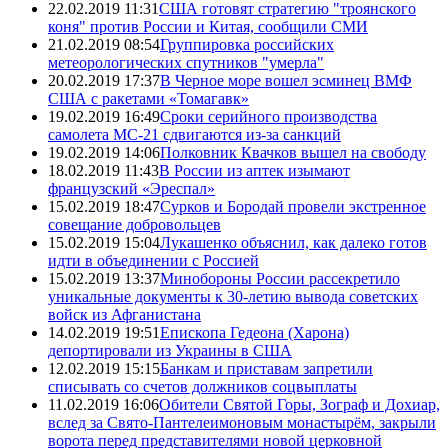
22.02.2019 11:31
США готовят стратегию "троянского
коня" против России и Китая, сообщили СМИ
21.02.2019 08:54
Группировка российских
метеорологических спутников "умерла"
20.02.2019 17:37
В Черное море вошел эсминец ВМФ
США с ракетами «Томагавк»
19.02.2019 16:49
Сроки серийного производства
самолета МС-21 сдвигаются из-за санкций
19.02.2019 14:06
Полковник Квачков вышел на свободу
18.02.2019 11:43
В России из аптек изымают
французский «Эреспал»
15.02.2019 18:47
Сурков и Бородай провели экстренное
совещание добровольцев
15.02.2019 15:04
Лукашенко объяснил, как далеко готов
идти в объединении с Россией
15.02.2019 13:37
Минобороны России рассекретило
уникальные документы к 30-летию вывода советских
войск из Афганистана
14.02.2019 19:51
Епископа Гедеона (Харона)
депортировали из Украины в США
12.02.2019 15:15
Банкам и приставам запретили
списывать со счетов должников соцвыплаты
11.02.2019 16:06
Обители Святой Горы, Зограф и Дохиар,
вслед за Свято-Пантелеимоновым монастырём, закрыли
ворота перед представителями новой церковной