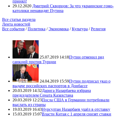
принял!
29.12.2020
Дмитрий Скворцов: За что украинские гомо-
католики ненавидят Путина
Все статьи раздела
Лента новостей
Все события
/
Политика
/
Экономика
/
Культура
/
Религия
25.07.2019 14:18
Путин отменил ряд
санкций против Турции
24.04.2019 15:59
Путин подписал указ о
выдаче российских паспортов в Донбассе
20.03.2019 14:32
Дарига Назарбаева избрана
председателем Сената Казахстана
20.03.2019 12:23
Посла США в Германии потребовали
выслать из страны
19.03.2019 16:43
Нурсултан Назарбаев ушёл в отставку
15.03.2019 15:07
Власти Китая с 1 апреля снизят ставки