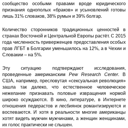
сообщество особыми правами вроде юридического
признания однополых «браков» и усыновлений готовы
лишь 31% словаков, 38% румын и 39% болгар.
Количество сторонников традиционных ценностей в
странах Восточной и Центральной Европы растёт. С 2015
года численность приверженцев предоставления особых
прав ЛГБТ в Болгарии уменьшилось на 12%, а в Чехии и
Словакии – на 5%.
Эту ситуацию подтверждают
исследования
,
проведенные американским
Pew Research Center
. В
США, например, пресловутая «сексуальная революция»
зашла так далеко, что естественное человеческое
нежелание признавать половые извращения нормой
широко осуждаются. В кино, литературе, в Интернете
отношения педерастов и лесбиянок романтизируются и
воспеваются. И хотя в реальности многие американцы
хотят видеть мужчин мужчинами, а женщин женщинами,
их голос практически не слышен.