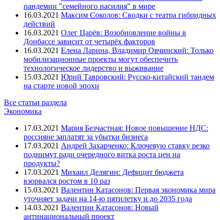
пандемии "семейного насилия" в мире
16.03.2021
Максим Соколов: Сводки с театра гибридных
действий
16.03.2021
Олег Царёв: Возобновление войны в
Донбассе зависит от четырёх факторов
16.03.2021
Елена Ларина, Владимир Овчинский: Только
мобилизационные проекты могут обеспечить
технологическое лидерство и выживание
15.03.2021
Юрий Тавровский: Русско-китайский тандем
на старте новой эпохи
Все статьи раздела
Экономика
17.03.2021
Мария Безчастная: Новое повышение НДС:
россияне заплатят за убытки бизнеса
17.03.2021
Андрей Захарченко: Ключевую ставку резко
поднимут ради очередного витка роста цен на
продукты?
17.03.2021
Михаил Делягин: Дефицит бюджета
взорвался ростом в 10 раз
15.03.2021
Валентин Катасонов: Первая экономика мира
уточняет задачи на 14-ю пятилетку и до 2035 года
14.03.2021
Валентин Катасонов: Новый
антинациональный проект