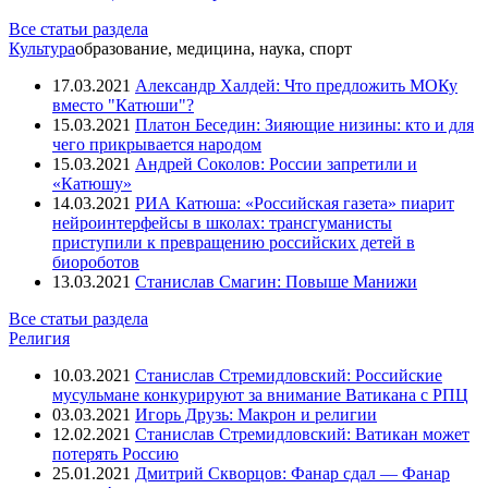
Все статьи раздела
Культура
образование, медицина, наука, спорт
17.03.2021
Александр Халдей: Что предложить МОКу
вместо "Катюши"?
15.03.2021
Платон Беседин: Зияющие низины: кто и для
чего прикрывается народом
15.03.2021
Андрей Соколов: России запретили и
«Катюшу»
14.03.2021
РИА Катюша: «Российская газета» пиарит
нейроинтерфейсы в школах: трансгуманисты
приступили к превращению российских детей в
биороботов
13.03.2021
Станислав Смагин: Повыше Манижи
Все статьи раздела
Религия
10.03.2021
Станислав Стремидловский: Российские
мусульмане конкурируют за внимание Ватикана с РПЦ
03.03.2021
Игорь Друзь: Макрон и религии
12.02.2021
Станислав Стремидловский: Ватикан может
потерять Россию
25.01.2021
Дмитрий Скворцов: Фанар сдал — Фанар