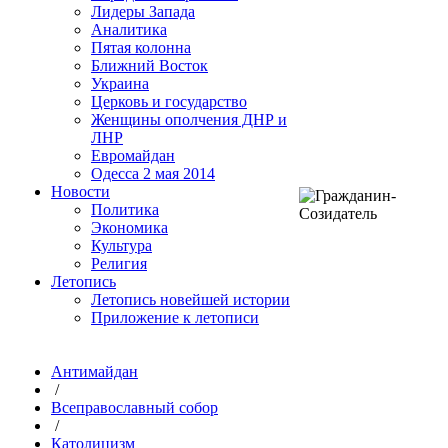
Лидеры Запада
Аналитика
Пятая колонна
Ближний Восток
Украина
Церковь и государство
Женщины ополчения ДНР и
ЛНР
Евромайдан
Одесса 2 мая 2014
Новости
Политика
Экономика
Культура
Религия
Летопись
Летопись новейшей истории
Приложение к летописи
Антимайдан
/
Всеправославный собор
/
Католицизм