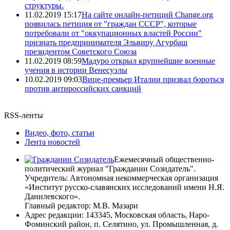
структуры.
11.02.2019 15:17
На сайте онлайн-петиций Change.org
появилась петиция от "граждан СССР", которые
потребовали от "оккупационных властей России"
признать предпринимателя Эльвиру Агурбаш
президентом Советского Союза
11.02.2019 08:59
Мадуро открыл крупнейшие военные
учения в истории Венесуэлы
10.02.2019 09:03
Вице-премьер Италии призвал бороться
против антироссийских санкций
RSS-ленты
Видео, фото, статьи
Лента новостей
Ежемесячный общественно-
политический журнал "Гражданин Созидатель".
Учредитель: Автономная некоммерческая организация
«Институт русско-славянских исследований имени Н.Я.
Данилевского».
Главный редактор: М.В. Мазари
Адрес редакции: 143345, Московская область, Наро-
Фоминский район, п. Селятино, ул. Промышленная, д.