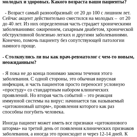
молодых и здоровых. Какого возраста ваши пациенты?
- Возраст самый разнообразный: от 20 до 100 с лишним лет.
Сейчас акцент действительно сместился на молодых – от 20
до 40 лет. Из них определенная часть страдает хроническими
заболеваниями: ожирением, сахарным диабетом, хронической
обструктивной болезнью легких и другими заболеваниями.
Конечно, помочь пациенту без сопутствующей патологии
намного проще.
- Столкнулись ли вы как врач-ревматолог с чем-то новым,
неожиданным?
- Я пока не до конца понимаю законы течения этого
заболевания. С одной стороны, это обычная вирусная
инфекция, и часть пациентов просто переносит условную
«простуду» со стандартным набором клинических
проявлений. Но вторая часть событий – это реакция
иммунной системы на вирус: начинается так называемый
«цитокиновый шторм», проявления которого как раз
способны погубить человека.
Иногда пациент может иметь все признаки «цитокинового
шторма» на третий день от появления клинических признаков
заболевания, а иногда это происходит и через 12-14 дней. К