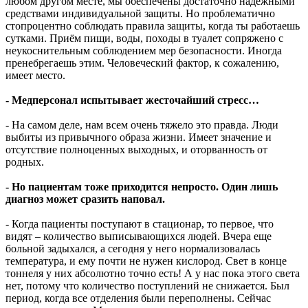
любом другом месте, мы обеспечены достаточно надежными
средствами индивидуальной защиты. Но проблематично
стопроцентно соблюдать правила защиты, когда ты работаешь
сутками. Приём пищи, воды, походы в туалет сопряжено с
неукоснительным соблюдением мер безопасности. Иногда
пренебрегаешь этим. Человеческий фактор, к сожалению,
имеет место.
- Медперсонал испытывает жесточайший стресс…
- На самом деле, нам всем очень тяжело это правда. Люди
выбиты из привычного образа жизни. Имеет значение и
отсутствие полноценных выходных, и оторванность от
родных.
- Но пациентам тоже приходится непросто. Один лишь
диагноз может сразить наповал.
- Когда пациенты поступают в стационар, то первое, что
видят – количество выписывающихся людей. Вчера еще
больной задыхался, а сегодня у него нормализовалась
температура, и ему почти не нужен кислород. Свет в конце
тоннеля у них абсолютно точно есть! А у нас пока этого света
нет, потому что количество поступлений не снижается. Был
период, когда все отделения были переполнены. Сейчас