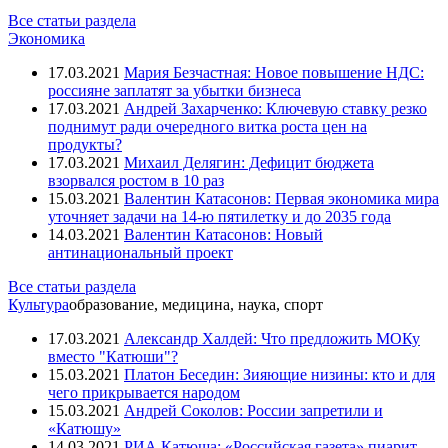
Все статьи раздела
Экономика
17.03.2021
Мария Безчастная: Новое повышение НДС:
россияне заплатят за убытки бизнеса
17.03.2021
Андрей Захарченко: Ключевую ставку резко
поднимут ради очередного витка роста цен на
продукты?
17.03.2021
Михаил Делягин: Дефицит бюджета
взорвался ростом в 10 раз
15.03.2021
Валентин Катасонов: Первая экономика мира
уточняет задачи на 14-ю пятилетку и до 2035 года
14.03.2021
Валентин Катасонов: Новый
антинациональный проект
Все статьи раздела
Культура
образование, медицина, наука, спорт
17.03.2021
Александр Халдей: Что предложить МОКу
вместо "Катюши"?
15.03.2021
Платон Беседин: Зияющие низины: кто и для
чего прикрывается народом
15.03.2021
Андрей Соколов: России запретили и
«Катюшу»
14.03.2021
РИА Катюша: «Российская газета» пиарит