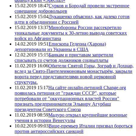
французский «Эреспал»
15.02.2019 18:47
Сурков и Бородай провели экстренное
совещание добровольцев
15.02.2019 15:04
Лукашенко объяснил, как далеко готов
идти в объединении с Россией
15.02.2019 13:37
Минобороны России рассекретило
уникальные документы к 30-летию вывода советских
войск из Афганистана
14.02.2019 19:51
Епископа Гедеона (Харона)
депортировали из Украины в США
12.02.2019 15:15
Банкам и приставам запретили
списывать со счетов должников соцвыплаты
11.02.2019 16:06
Обители Святой Горы, Зограф и Дохиар,
вслед за Свято-Пантелеимоновым монастырём, закрыли
ворота перед представителями новой церковной
структуры.
11.02.2019 15:17
На сайте онлайн-петиций Change.org
появилась петиция от "граждан СССР", которые
потребовали от "оккупационных властей России"
признать предпринимателя Эльвиру Агурбаш
президентом Советского Союза
11.02.2019 08:59
Мадуро открыл крупнейшие военные
учения в истории Венесуэлы
10.02.2019 09:03
Вице-премьер Италии призвал бороться
против антироссийских санкций