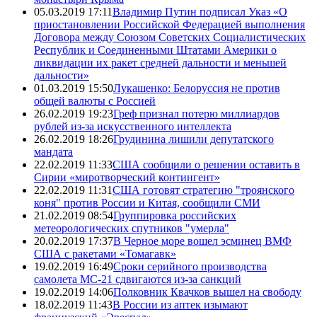
05.03.2019 17:11
Владимир Путин подписал Указ «О
приостановлении Российской Федерацией выполнения
Договора между Союзом Советских Социалистических
Республик и Соединенными Штатами Америки о
ликвидации их ракет средней дальности и меньшей
дальности»
01.03.2019 15:50
Лукашенко: Белоруссия не против
общей валюты с Россией
26.02.2019 19:23
Греф признал потерю миллиардов
рублей из-за искусственного интеллекта
26.02.2019 18:26
Грудинина лишили депутатского
мандата
22.02.2019 11:33
США сообщили о решении оставить в
Сирии «миротворческий контингент»
22.02.2019 11:31
США готовят стратегию "троянского
коня" против России и Китая, сообщили СМИ
21.02.2019 08:54
Группировка российских
метеорологических спутников "умерла"
20.02.2019 17:37
В Черное море вошел эсминец ВМФ
США с ракетами «Томагавк»
19.02.2019 16:49
Сроки серийного производства
самолета МС-21 сдвигаются из-за санкций
19.02.2019 14:06
Полковник Квачков вышел на свободу
18.02.2019 11:43
В России из аптек изымают