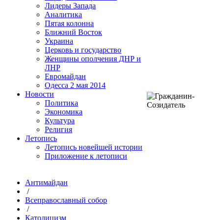
Лидеры Запада
Аналитика
Пятая колонна
Ближний Восток
Украина
Церковь и государство
Женщины ополчения ДНР и
ЛНР
Евромайдан
Одесса 2 мая 2014
Новости
Политика
Экономика
Культура
Религия
Летопись
Летопись новейшей истории
Приложение к летописи
Антимайдан
/
Всеправославный собор
/
Католицизм