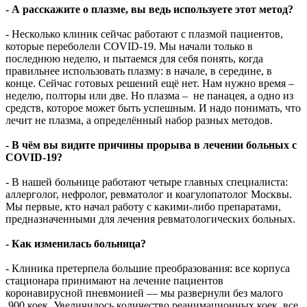
- А расскажите о плазме, вы ведь используете этот метод?
- Несколько клиник сейчас работают с плазмой пациентов,
которые переболели COVID-19. Мы начали только в
последнюю неделю, и пытаемся для себя понять, когда
правильнее использовать плазму: в начале, в середине, в
конце. Сейчас готовых решений ещё нет. Нам нужно время –
неделю, полторы или две. Но плазма – не панацея, а одно из
средств, которое может быть успешным. И надо понимать, что
лечит не плазма, а определённый набор разных методов.
- В чём вы видите причины прорыва в лечении больных с
COVID-19?
- В нашей больнице работают четыре главных специалиста:
аллерголог, нефролог, ревматолог и коагулопатолог Москвы.
Мы первые, кто начал работу с какими-либо препаратами,
предназначенными для лечения ревматологических больных.
- Как изменилась больница?
- Клиника претерпела большие преобразования: все корпуса
стационара принимают на лечение пациентов
коронавирусной пневмонией — мы развернули без малого
900 коек. Увеличилось количество реанимационных коек, все