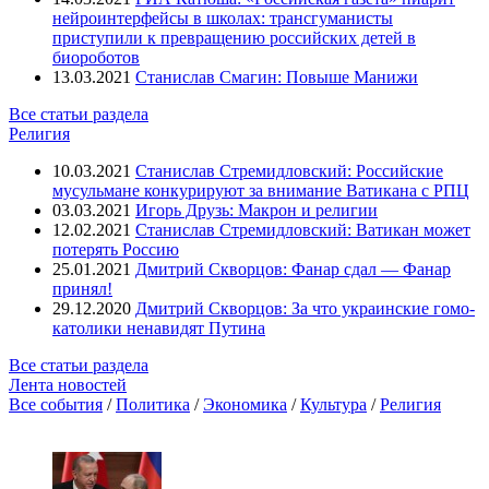
нейроинтерфейсы в школах: трансгуманисты
приступили к превращению российских детей в
биороботов
13.03.2021
Станислав Смагин: Повыше Манижи
Все статьи раздела
Религия
10.03.2021
Станислав Стремидловский: Российские
мусульмане конкурируют за внимание Ватикана с РПЦ
03.03.2021
Игорь Друзь: Макрон и религии
12.02.2021
Станислав Стремидловский: Ватикан может
потерять Россию
25.01.2021
Дмитрий Скворцов: Фанар сдал — Фанар
принял!
29.12.2020
Дмитрий Скворцов: За что украинские гомо-
католики ненавидят Путина
Все статьи раздела
Лента новостей
Все события
/
Политика
/
Экономика
/
Культура
/
Религия