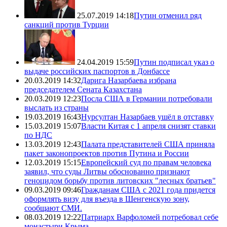
25.07.2019 14:18
Путин отменил ряд
санкций против Турции
24.04.2019 15:59
Путин подписал указ о
выдаче российских паспортов в Донбассе
20.03.2019 14:32
Дарига Назарбаева избрана
председателем Сената Казахстана
20.03.2019 12:23
Посла США в Германии потребовали
выслать из страны
19.03.2019 16:43
Нурсултан Назарбаев ушёл в отставку
15.03.2019 15:07
Власти Китая с 1 апреля снизят ставки
по НДС
13.03.2019 12:43
Палата представителей США приняла
пакет законопроектов против Путина и России
12.03.2019 15:15
Европейский суд по правам человека
заявил, что суды Литвы обоснованно признают
геноцидом борьбу против литовских "лесных братьев"
09.03.2019 09:46
Гражданам США с 2021 года придется
оформлять визу для въезда в Шенгенскую зону,
сообщают СМИ.
08.03.2019 12:22
Патриарх Варфоломей потребовал себе
монастыри Крыма