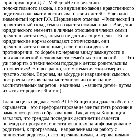
юриспруденции Д.И. Мейер: «Не по велению
положительного закона, а по внушению закона нравственного
родители содержат и воспитывают своих детей». Еще один
знаменитый юрист Г.Ф. Шершеневич отмечал: «Физический и
нравственный склад семьи создается помимо права. Введение
юридического элемента в личные отношения членов семьи
представляются неудачным и не достигающим цели… Если
юридические нормы совпадают с этическими, они
представляются излишними, если они находятся в
противоречии, то борьба их неравна ввиду замкнутости и
психологической неуловимости семейных отношений…». Что
уж говорить о техническом подходе к детско-родительским
отношениям! Это все равно, что математически измерить
чувство любви. Впрочем, на абсурде и извращении смыслов
построены все ювенальные технологии (признание
воспитательных запретов «насилием», «защита детей» путем
изъятия от родителей и т.п.).
Главная цель предлагаемой ВШЭ Концепции даже особо и не
скрывается—это переформатирование менталитета россиян в
рамках «открытого образования». Так, авторы Концепции
заявляют, что трендом последних десятилетий является
переход от программ, ориентированных на информирование
родителей, к программам, «направленным на работу с
личностью родителя, с его переживаниями, и верованиями».