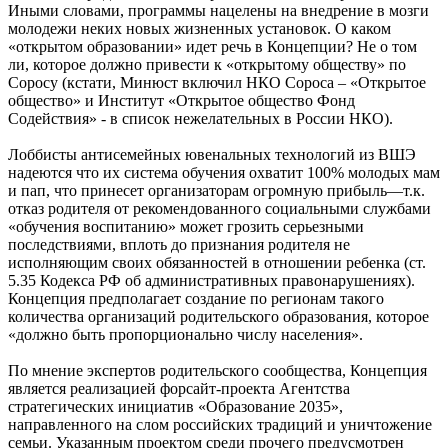
Иными словами, программы нацелены на внедрение в мозги
молодежи неких новых жизненных установок. О каком
«открытом образовании» идет речь в Концепции? Не о том
ли, которое должно привести к «открытому обществу» по
Соросу (кстати, Минюст включил НКО Сороса – «Открытое
общество» и Институт «Открытое общество Фонд
Содействия» - в список нежелательных в России НКО).
Лоббисты антисемейных ювенальных технологий из ВШЭ
надеются что их система обучения охватит 100% молодых мам
и пап, что принесет организаторам огромную прибыль—т.к.
отказ родителя от рекомендованного социальными службами
«обучения воспитанию» может грозить серьезными
последствиями, вплоть до признания родителя не
исполняющим своих обязанностей в отношении ребенка (ст.
5.35 Кодекса РФ об административных правонарушениях).
Концепция предполагает создание по регионам такого
количества организаций родительского образования, которое
«должно быть пропорционально числу населения».
По мнение экспертов родительского сообщества, Концепция
является реализацией форсайт-проекта Агентства
стратегических инициатив «Образование 2035»,
направленного на слом российских традиций и уничтожение
семьи. Указанным проектом среди прочего предусмотрен