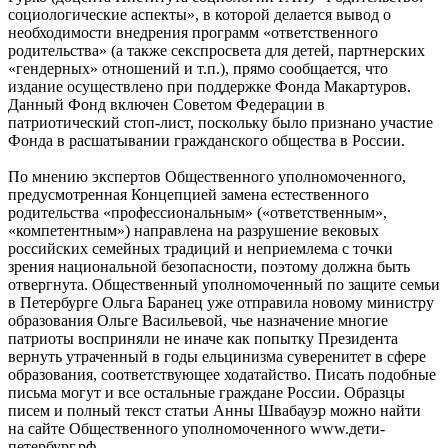
социологические аспекты», в которой делается вывод о
необходимости внедрения программ «ответственного
родительства» (а также секспросвета для детей, партнерских
«гендерных» отношений и т.п.), прямо сообщается, что
издание осуществлено при поддержке Фонда Макартуров.
Данный Фонд включен Советом Федерации в
патриотический стоп-лист, поскольку было признано участие
Фонда в расшатывании гражданского общества в России.
По мнению экспертов Общественного уполномоченного,
предусмотренная Концепцией замена естественного
родительства «профессиональным» («ответственным»,
«компетентным») направлена на разрушение вековых
российских семейных традиций и неприемлема с точки
зрения национальной безопасности, поэтому должна быть
отвергнута. Общественный уполномоченный по защите семьи
в Петербурге Ольга Баранец уже отправила новому министру
образования Ольге Васильевой, чье назначение многие
патриоты восприняли не иначе как попытку Президента
вернуть утраченный в годы ельцинизма суверенитет в сфере
образования, соответствующее ходатайство. Писать подобные
письма могут и все остальные граждане России. Образцы
писем и полный текст статьи Анны Швабауэр можно найти
на сайте Общественного уполномоченного www.дети-
петербург.рф.