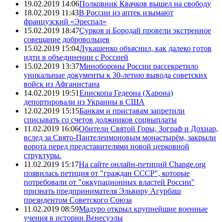
19.02.2019 14:06
Полковник Квачков вышел на свободу
18.02.2019 11:43
В России из аптек изымают
французский «Эреспал»
15.02.2019 18:47
Сурков и Бородай провели экстренное
совещание добровольцев
15.02.2019 15:04
Лукашенко объяснил, как далеко готов
идти в объединении с Россией
15.02.2019 13:37
Минобороны России рассекретило
уникальные документы к 30-летию вывода советских
войск из Афганистана
14.02.2019 19:51
Епископа Гедеона (Харона)
депортировали из Украины в США
12.02.2019 15:15
Банкам и приставам запретили
списывать со счетов должников соцвыплаты
11.02.2019 16:06
Обители Святой Горы, Зограф и Дохиар,
вслед за Свято-Пантелеимоновым монастырём, закрыли
ворота перед представителями новой церковной
структуры.
11.02.2019 15:17
На сайте онлайн-петиций Change.org
появилась петиция от "граждан СССР", которые
потребовали от "оккупационных властей России"
признать предпринимателя Эльвиру Агурбаш
президентом Советского Союза
11.02.2019 08:59
Мадуро открыл крупнейшие военные
учения в истории Венесуэлы