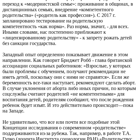
переход к «модернистской семье»: проживание в общинах, в
дистанционных семьях, внедрение «компетентного
родительства» («родитель как профессия»). С 2017 г.
запланировано тестирование на родительскую
компетентность «как норма». Раз норма, значит, - для всех.
Иными словами, нас постепенно приближают к
«лицензированному родительству» - к запрету рожать детей
без санкции государства.
Западный опыт определенно показывает движение в этом
направлении. Как говорит Бриджет Робб - глава британской
ассоциации социальных работников: «Взрослые, у которых
были проблемы с обучением, получают рекомендации не
иметь детей, поскольку они с ними не справятся». Если же
беременность все-таки наступает, рекомендуют сделать аборт.
В случае уклонения от аборта либо иных причин, по которым
соцслужбы считают родителей «не компетентными» для
воспитания детей, родителям сообщают, что после рождения
ребенок будет изъят. И это действительно происходит—пока
на Западе.
Не удивительно, что все или почти все подобные этой
Концепции исследования о современном «родительстве»
поддерживаются из-за рубежа. Так, например, в работе Т.А.
Гурко (доцента Института социологии РАН) «Родительство: