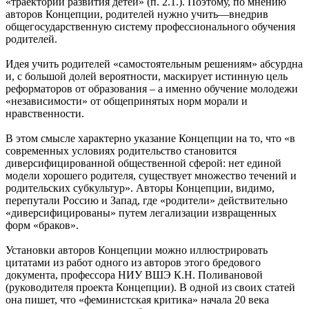
«траектории развития детей» (п. 2.1.). Поэтому, по мнению
авторов Концепции, родителей нужно учить—внедрив
общегосударственную систему профессионального обучения
родителей.
Идея учить родителей «самостоятельным решениям» абсурдна
и, с большой долей вероятности, маскирует истинную цель
реформаторов от образования – а именно обучение молодежи
«независимости» от общепринятых норм морали и
нравственности.
В этом смысле характерно указание Концепции на то, что «в
современных условиях родительство становится
диверсифицированной общественной сферой: нет единой
модели хорошего родителя, существует множество течений и
родительских субкультур». Авторы Концепции, видимо,
перепутали Россию и Запад, где «родители» действительно
«диверсифицированы» путем легализации извращенных
форм «браков».
Установки авторов Концепции можно иллюстрировать
цитатами из работ одного из авторов этого бредового
документа, профессора НИУ ВШЭ К.Н. Поливановой
(руководителя проекта Концепции). В одной из своих статей
она пишет, что «феминистская критика» начала 20 века