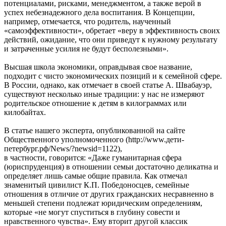
потенциалами, рисками, менеджментом, а также верой в
успех небезнадежного дела воспитания. В Концепции,
например, отмечается, что родитель, наученный
«самоэффективности», обретает «веру в эффективность своих
действий, ожидание, что они приведут к нужному результату
и затраченные усилия не будут бесполезными».
Высшая школа экономики, оправдывая свое название,
подходит с чисто экономических позиций и к семейной сфере.
В России, однако, как отмечает в своей статье А. Швабауэр,
существуют несколько иные традиции: у нас не измеряют
родительское отношение к детям в килограммах или
килобайтах.
В статье нашего эксперта, опубликованной на сайте
Общественного уполномоченного (http://www.дети-
петербург.рф/News/?newsid=1122),
в частности, говорится: «Даже гуманитарная сфера
(юриспруденция) в отношении семьи достаточно деликатна и
определяет лишь самые общие правила. Как отмечал
знаменитый цивилист К.П. Победоносцев, семейные
отношения в отличие от других гражданских несравненно в
меньшей степени подлежат юридическим определениям,
которые «не могут спуститься в глубину совести и
нравственного чувства». Ему вторит другой классик