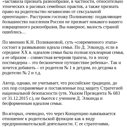
«заставила признать разнообразие, в частности, относительно
этнических и расовых семейных практик, а также признать
право на родительство независимо от сексуальной
ориентации». Расстроим госпожу Поливанову: подавляющее
большинство населения России не признает никакого вашего
извращенного разнообразия, Вы наверное, малость страной
ошиблись…
По мнению К.Н. Поливановой, суть «современного этапа»
состоит в размывании идеала семьи. По Д. Элкинду, если в
середине XX в. идеалом семьи была полная нуклеарная семья,
а ее образом – совместная вечерняя трапеза, то в эпоху
постмодерна – это бесконечное путешествие ребенка». Так и
хочется добавить – от родителя № 1 в детдом, из детдома к
родителю № 2 и т.д.
Автор, однако, не учитывает, что российские традиции, до
сих пор сохраняемые и поставленные под защиту Стратегией
национальной безопасности (утв. Указом Президента № 683
от 31.12.2015 г.), не бьются с учением Д. Элкинда и
бесформенным идеалом семьи.
Во-вторых, очевидно, что через Концепцию навязывается
отношение к родительской функции как к виду
предпринимательской деятельности. С ее стратегиями,