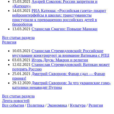
15.03.2021
Андрей Соколов: России запретили и
«Катюшу»
14.03.2021
РИА Катюша: «Российская газета» пиарит
нейроинтерфейсы в школах: трансгуманисты
приступили к превращению российских детей в
биороботов
13.03.2021
Станислав Смагин: Повыше Манижи
Все статьи раздела
Религия
10.03.2021
Станислав Стремидловский: Российские
мусульмане конкурируют за внимание Ватикана с РПЦ
03.03.2021
Игорь Друзь: Макрон и религии
12.02.2021
Станислав Стремидловский: Ватикан может
потерять Россию
25.01.2021
Дмитрий Скворцов: Фанар сдал — Фанар
принял!
29.12.2020
Дмитрий Скворцов: За что украинские гомо-
католики ненавидят Путина
Все статьи раздела
Лента новостей
Все события
/
Политика
/
Экономика
/
Культура
/
Религия