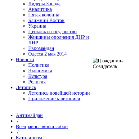
Лидеры Запада
Аналитика
Пятая колонна
Ближний Восток
Украина
Церковь и государство
Женщины ополчения ДНР и
ЛНР
Евромайдан
Одесса 2 мая 2014
Новости
Политика
Экономика
Культура
Религия
Летопись
Летопись новейшей истории
Приложение к летописи
Антимайдан
/
Всеправославный собор
/
Католицизм