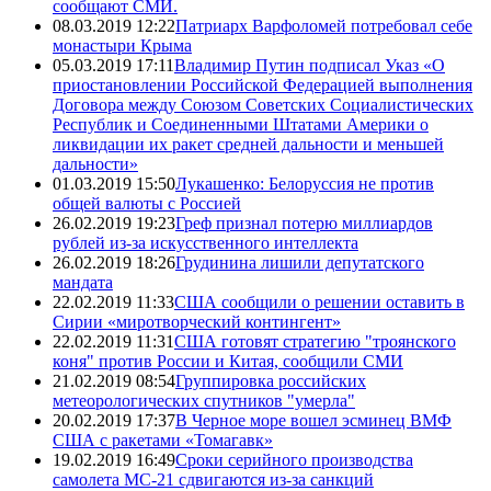
сообщают СМИ.
08.03.2019 12:22
Патриарх Варфоломей потребовал себе
монастыри Крыма
05.03.2019 17:11
Владимир Путин подписал Указ «О
приостановлении Российской Федерацией выполнения
Договора между Союзом Советских Социалистических
Республик и Соединенными Штатами Америки о
ликвидации их ракет средней дальности и меньшей
дальности»
01.03.2019 15:50
Лукашенко: Белоруссия не против
общей валюты с Россией
26.02.2019 19:23
Греф признал потерю миллиардов
рублей из-за искусственного интеллекта
26.02.2019 18:26
Грудинина лишили депутатского
мандата
22.02.2019 11:33
США сообщили о решении оставить в
Сирии «миротворческий контингент»
22.02.2019 11:31
США готовят стратегию "троянского
коня" против России и Китая, сообщили СМИ
21.02.2019 08:54
Группировка российских
метеорологических спутников "умерла"
20.02.2019 17:37
В Черное море вошел эсминец ВМФ
США с ракетами «Томагавк»
19.02.2019 16:49
Сроки серийного производства
самолета МС-21 сдвигаются из-за санкций