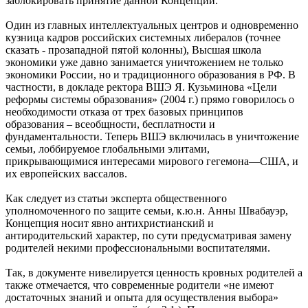
заблокировать принятие данной Концепции.
Один из главных интеллектуальных центров и одновременно
кузница кадров российских системных либералов (точнее
сказать - прозападной пятой колонны), Высшая школа
экономики уже давно занимается уничтожением не только
экономики России, но и традиционного образования в РФ. В
частности, в докладе ректора ВШЭ Я. Кузьминова «Цели
реформы системы образования» (2004 г.) прямо говорилось о
необходимости отказа от трех базовых принципов
образования – всеобщности, бесплатности и
фундаментальности. Теперь ВШЭ включилась в уничтожение
семьи, лоббируемое глобальными элитами,
прикрывающимися интересами мирового гегемона—США, и
их европейских вассалов.
Как следует из статьи эксперта общественного
уполномоченного по защите семьи, к.ю.н. Анны Швабауэр,
Концепция носит явно антихристианский и
антиродительский характер, по сути предусматривая замену
родителей некими профессиональными воспитателями.
Так, в документе нивелируется ценность кровных родителей а
также отмечается, что современные родители «не имеют
достаточных знаний и опыта для осуществления выбора»