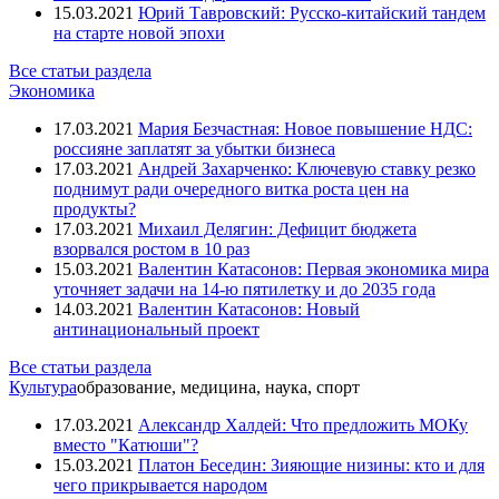
15.03.2021
Юрий Тавровский: Русско-китайский тандем
на старте новой эпохи
Все статьи раздела
Экономика
17.03.2021
Мария Безчастная: Новое повышение НДС:
россияне заплатят за убытки бизнеса
17.03.2021
Андрей Захарченко: Ключевую ставку резко
поднимут ради очередного витка роста цен на
продукты?
17.03.2021
Михаил Делягин: Дефицит бюджета
взорвался ростом в 10 раз
15.03.2021
Валентин Катасонов: Первая экономика мира
уточняет задачи на 14-ю пятилетку и до 2035 года
14.03.2021
Валентин Катасонов: Новый
антинациональный проект
Все статьи раздела
Культура
образование, медицина, наука, спорт
17.03.2021
Александр Халдей: Что предложить МОКу
вместо "Катюши"?
15.03.2021
Платон Беседин: Зияющие низины: кто и для
чего прикрывается народом