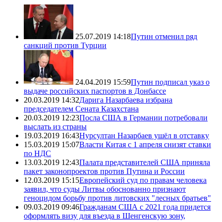
25.07.2019 14:18
Путин отменил ряд
санкций против Турции
24.04.2019 15:59
Путин подписал указ о
выдаче российских паспортов в Донбассе
20.03.2019 14:32
Дарига Назарбаева избрана
председателем Сената Казахстана
20.03.2019 12:23
Посла США в Германии потребовали
выслать из страны
19.03.2019 16:43
Нурсултан Назарбаев ушёл в отставку
15.03.2019 15:07
Власти Китая с 1 апреля снизят ставки
по НДС
13.03.2019 12:43
Палата представителей США приняла
пакет законопроектов против Путина и России
12.03.2019 15:15
Европейский суд по правам человека
заявил, что суды Литвы обоснованно признают
геноцидом борьбу против литовских "лесных братьев"
09.03.2019 09:46
Гражданам США с 2021 года придется
оформлять визу для въезда в Шенгенскую зону,