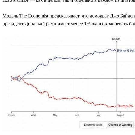
2020 в США — как в целом, так и отдельно в каждом из штатов
Модель The Economist предсказывает, что демократ Джо Байден
президент Дональд Трамп имеет менее 1% шансов завоевать бол