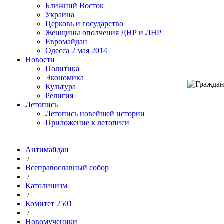
Ближний Восток
Украина
Церковь и государство
Женщины ополчения ДНР и ЛНР
Евромайдан
Одесса 2 мая 2014
Новости
Политика
Экономика
Культура
Религия
Летопись
Летопись новейшей истории
Приложение к летописи
Антимайдан
/
Всеправославный собор
/
Католицизм
/
Комитет 2501
/
Новомученики