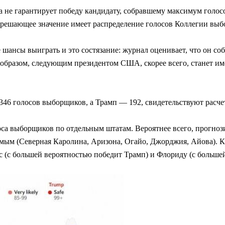
та не гарантирует победу кандидату, собравшему максимум голос
— решающее значение имеет распределение голосов Коллегии вы
се шансы выиграть и это состязание: журнал оценивает, что он 
 образом, следующим президентом США, скорее всего, станет име
346 голосов выборщиков, а Трамп — 192, свидетельствуют расче
лоса выборщиков по отдельным штатам. Вероятнее всего, прогноз
зуемым (Северная Каролина, Аризона, Огайо, Джорджия, Айова). 
с (с большей вероятностью победит Трамп) и Флориду (с больше