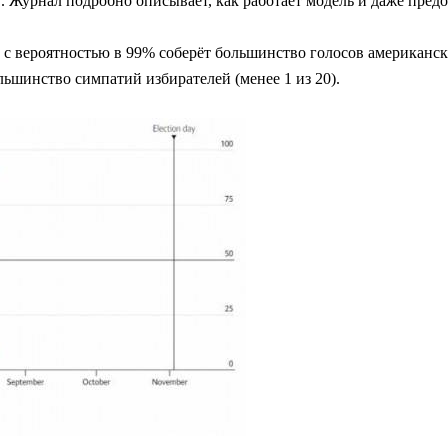
. Журнал подробно описывает, как работает модель и даже пред
 с вероятностью в 99% соберёт большинство голосов американск
ьшинство симпатий избирателей (менее 1 из 20).