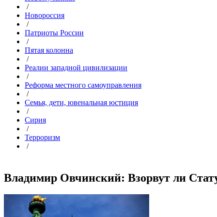
/
Новороссия
/
Патриоты России
/
Пятая колонна
/
Реалии западной цивилизации
/
Реформа местного самоуправления
/
Семья, дети, ювенальная юстиция
/
Сирия
/
Терроризм
/
Владимир Овчинский: Взорвут ли Стату