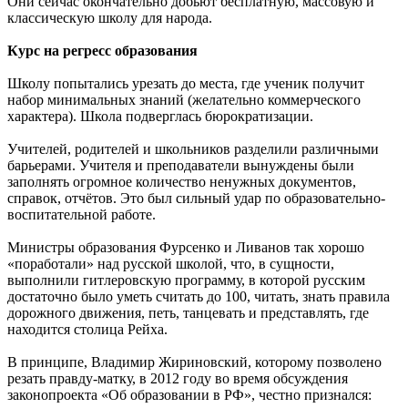
Они сейчас окончательно добьют бесплатную, массовую и
классическую школу для народа.
Курс на регресс образования
Школу попытались урезать до места, где ученик получит
набор минимальных знаний (желательно коммерческого
характера). Школа подверглась бюрократизации.
Учителей, родителей и школьников разделили различными
барьерами. Учителя и преподаватели вынуждены были
заполнять огромное количество ненужных документов,
справок, отчётов. Это был сильный удар по образовательно-
воспитательной работе.
Министры образования Фурсенко и Ливанов так хорошо
«поработали» над русской школой, что, в сущности,
выполнили гитлеровскую программу, в которой русским
достаточно было уметь считать до 100, читать, знать правила
дорожного движения, петь, танцевать и представлять, где
находится столица Рейха.
В принципе, Владимир Жириновский, которому позволено
резать правду-матку, в 2012 году во время обсуждения
законопроекта «Об образовании в РФ», честно признался: