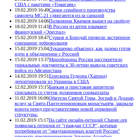
США с ракетами «Томагавк»
19.02.2019 16:49
Сроки серийного производства
самолета МС-21 сдвигаются из-за санкций
19.02.2019 14:06
Полковник Квачков вышел на свободу
18.02.2019 11:43
В России из аптек изымают
французский «Эреспал»
15.02.2019 18:47
Сурков и Бородай провели экстренное
совещание добровольцев
15.02.2019 15:04
Лукашенко объяснил, как далеко готов
идти в объединении с Россией
15.02.2019 13:37
Минобороны России рассекретило
уникальные документы к 30-летию вывода советских
войск из Афганистана
14.02.2019 19:51
Епископа Гедеона (Харона)
депортировали из Украины в США
12.02.2019 15:15
Банкам и приставам запретили
списывать со счетов должников соцвыплаты
11.02.2019 16:06
Обители Святой Горы, Зограф и Дохиар,
вслед за Свято-Пантелеимоновым монастырём, закрыли
ворота перед представителями новой церковной
структуры.
11.02.2019 15:17
На сайте онлайн-петиций Change.org
появилась петиция от "граждан СССР", которые
потребовали от "оккупационных властей России"
признать предпринимателя Эльвиру Агурбаш