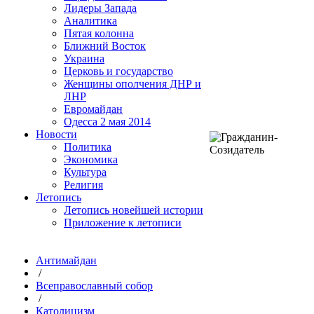
Лидеры Запада
Аналитика
Пятая колонна
Ближний Восток
Украина
Церковь и государство
Женщины ополчения ДНР и
ЛНР
Евромайдан
Одесса 2 мая 2014
Новости
Политика
Экономика
Культура
Религия
Летопись
Летопись новейшей истории
Приложение к летописи
Антимайдан
/
Всеправославный собор
/
Католицизм