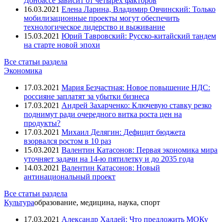
Донбассе зависит от четырёх факторов
16.03.2021
Елена Ларина, Владимир Овчинский: Только
мобилизационные проекты могут обеспечить
технологическое лидерство и выживание
15.03.2021
Юрий Тавровский: Русско-китайский тандем
на старте новой эпохи
Все статьи раздела
Экономика
17.03.2021
Мария Безчастная: Новое повышение НДС:
россияне заплатят за убытки бизнеса
17.03.2021
Андрей Захарченко: Ключевую ставку резко
поднимут ради очередного витка роста цен на
продукты?
17.03.2021
Михаил Делягин: Дефицит бюджета
взорвался ростом в 10 раз
15.03.2021
Валентин Катасонов: Первая экономика мира
уточняет задачи на 14-ю пятилетку и до 2035 года
14.03.2021
Валентин Катасонов: Новый
антинациональный проект
Все статьи раздела
Культура
образование, медицина, наука, спорт
17.03.2021
Александр Халдей: Что предложить МОКу