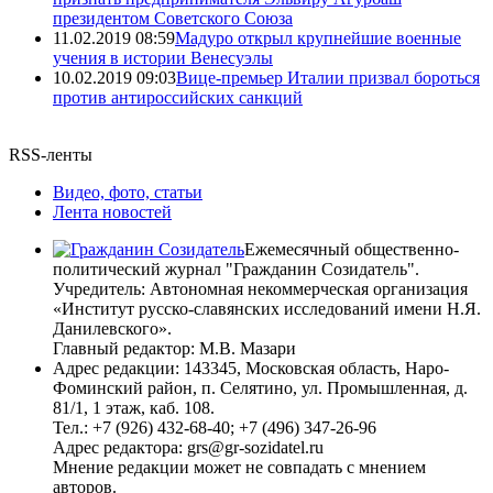
президентом Советского Союза
11.02.2019 08:59
Мадуро открыл крупнейшие военные
учения в истории Венесуэлы
10.02.2019 09:03
Вице-премьер Италии призвал бороться
против антироссийских санкций
RSS-ленты
Видео, фото, статьи
Лента новостей
Ежемесячный общественно-
политический журнал "Гражданин Созидатель".
Учредитель: Автономная некоммерческая организация
«Институт русско-славянских исследований имени Н.Я.
Данилевского».
Главный редактор: М.В. Мазари
Адрес редакции: 143345, Московская область, Наро-
Фоминский район, п. Селятино, ул. Промышленная, д.
81/1, 1 этаж, каб. 108.
Тел.: +7 (926) 432-68-40; +7 (496) 347-26-96
Адрес редактора: grs@gr-sozidatel.ru
Мнение редакции может не совпадать с мнением
авторов.