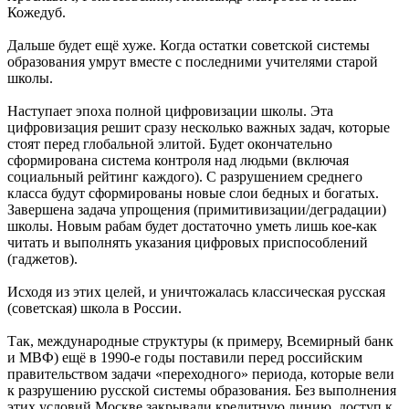
Кожедуб.
Дальше будет ещё хуже. Когда остатки советской системы
образования умрут вместе с последними учителями старой
школы.
Наступает эпоха полной цифровизации школы. Эта
цифровизация решит сразу несколько важных задач, которые
стоят перед глобальной элитой. Будет окончательно
сформирована система контроля над людьми (включая
социальный рейтинг каждого). С разрушением среднего
класса будут сформированы новые слои бедных и богатых.
Завершена задача упрощения (примитивизации/деградации)
школы. Новым рабам будет достаточно уметь лишь кое-как
читать и выполнять указания цифровых приспособлений
(гаджетов).
Исходя из этих целей, и уничтожалась классическая русская
(советская) школа в России.
Так, международные структуры (к примеру, Всемирный банк
и МВФ) ещё в 1990-е годы поставили перед российским
правительством задачи «переходного» периода, которые вели
к разрушению русской системы образования. Без выполнения
этих условий Москве закрывали кредитную линию, доступ к