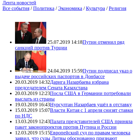
Лента новостей
Все события
/
Политика
/
Экономика
/
Культура
/
Религия
25.07.2019 14:18
Путин отменил ряд
санкций против Турции
24.04.2019 15:59
Путин подписал указ о
выдаче российских паспортов в Донбассе
20.03.2019 14:32
Дарига Назарбаева избрана
председателем Сената Казахстана
20.03.2019 12:23
Посла США в Германии потребовали
выслать из страны
19.03.2019 16:43
Нурсултан Назарбаев ушёл в отставку
15.03.2019 15:07
Власти Китая с 1 апреля снизят ставки
по НДС
13.03.2019 12:43
Палата представителей США приняла
пакет законопроектов против Путина и России
12.03.2019 15:15
Европейский суд по правам человека
заявил, что суды Литвы обоснованно признают