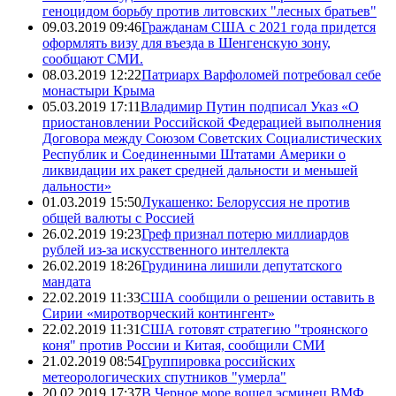
геноцидом борьбу против литовских "лесных братьев"
09.03.2019 09:46
Гражданам США с 2021 года придется
оформлять визу для въезда в Шенгенскую зону,
сообщают СМИ.
08.03.2019 12:22
Патриарх Варфоломей потребовал себе
монастыри Крыма
05.03.2019 17:11
Владимир Путин подписал Указ «О
приостановлении Российской Федерацией выполнения
Договора между Союзом Советских Социалистических
Республик и Соединенными Штатами Америки о
ликвидации их ракет средней дальности и меньшей
дальности»
01.03.2019 15:50
Лукашенко: Белоруссия не против
общей валюты с Россией
26.02.2019 19:23
Греф признал потерю миллиардов
рублей из-за искусственного интеллекта
26.02.2019 18:26
Грудинина лишили депутатского
мандата
22.02.2019 11:33
США сообщили о решении оставить в
Сирии «миротворческий контингент»
22.02.2019 11:31
США готовят стратегию "троянского
коня" против России и Китая, сообщили СМИ
21.02.2019 08:54
Группировка российских
метеорологических спутников "умерла"
20.02.2019 17:37
В Черное море вошел эсминец ВМФ