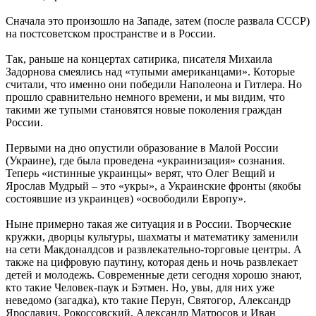
Сначала это произошло на Западе, затем (после развала СССР)
на постсоветском пространстве и в России.
Так, раньше на концертах сатирика, писателя Михаила
Задорнова смеялись над «тупыми американцами». Которые
считали, что именно они победили Наполеона и Гитлера. Но
прошло сравнительно немного времени, и мы видим, что
такими же тупыми становятся новые поколения граждан
России.
Первыми на дно опустили образование в Малой России
(Украине), где была проведена «украинизация» сознания.
Теперь «истинные украинцы» верят, что Олег Вещий и
Ярослав Мудрый – это «укры», а Украинские фронты (якобы
состоявшие из украинцев) «освободили Европу».
Ныне примерно такая же ситуация и в России. Творческие
кружки, дворцы культуры, шахматы и математику заменили
на сети Макдоналдсов и развлекательно-торговые центры. А
также на цифровую паутину, которая день и ночь развлекает
детей и молодежь. Современные дети сегодня хорошо знают,
кто такие Человек-паук и Бэтмен. Но, увы, для них уже
неведомо (загадка), кто такие Перун, Святогор, Александр
Ярославич, Рокоссовский, Александр Матросов и Иван