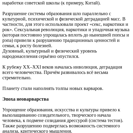
наработки советской школы (к примеру, Китай).
Разрушение системы образования шло параллельно с
культурной, психической и физической деградацией масс. В
частности, для этого использовали проект «секс, наркотики и
рок». Сексуальная революция, наркотики и упадочная музыка
(которая постоянно упрощалась вплоть до нынешней попсы и
рэпа) привели к разрушению традиционных ценностей и
семьи, к росту болезней.
Духовный, культурный и физический уровень
народонаселения серьёзно опустился.
К рубежу XX–XXI веков началась инволюция, деградация
всего человечества. Причём развивалось всё весьма
стремительно.
Планету стали наполнять толпы новых варваров.
Эпоха неоварварства
Упрощение образования, искусства и культуры привело к
выхолащиванию созидательного, творческого начала
человека, к подмене созидания дрессурой (система тестов).
Также разрушению подверглась возможность системного
анализа, критического мышления.