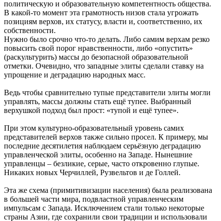
политическую и образовательную компетентность общества.
В какой-то момент эта грамотность низов стала угрожать
позициям верхов, их статусу, власти и, соответственно, их
собственности.
Нужно было срочно что-то делать. Либо самим верхам резко
повысить свой порог нравственности, либо «опустить»
(раскультурить) массы до безопасной образовательной
отметки. Очевидно, что западные элиты сделали ставку на
упрощение и деградацию народных масс.
Ведь чтобы сравнительно тупые представители элиты могли
управлять, массы должны стать ещё тупее. Выбранный
верхушкой подход был прост: «тупой и ещё тупее».
При этом культурно-образовательный уровень самих
представителей верхов также сильно просел. К примеру, мы
последние десятилетия наблюдаем серьёзную деградацию
управленческой элиты, особенно на Западе. Нынешние
управленцы – безликие, серые, часто откровенно глупые.
Никаких новых Черчиллей, Рузвельтов и де Голлей.
Эта же схема (примитивизации населения) была реализована
в большей части мира, подвластной управленческим
импульсам с Запада. Исключением стали только некоторые
страны Азии, где сохранили свои традиции и использовали