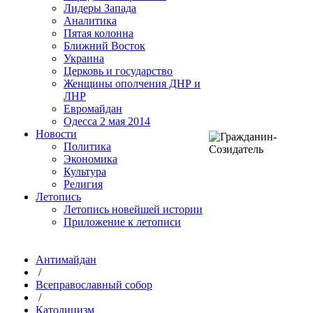
Лидеры Запада
Аналитика
Пятая колонна
Ближний Восток
Украина
Церковь и государство
Женщины ополчения ДНР и
ЛНР
Евромайдан
Одесса 2 мая 2014
Новости
Политика
Экономика
Культура
Религия
Летопись
Летопись новейшей истории
Приложение к летописи
Антимайдан
/
Всеправославный собор
/
Католицизм