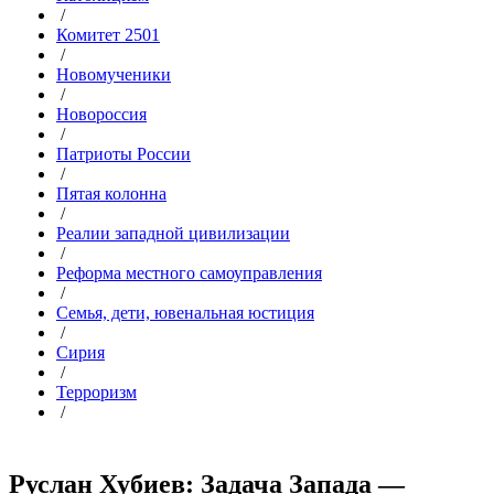
/
Комитет 2501
/
Новомученики
/
Новороссия
/
Патриоты России
/
Пятая колонна
/
Реалии западной цивилизации
/
Реформа местного самоуправления
/
Семья, дети, ювенальная юстиция
/
Сирия
/
Терроризм
/
Руслан Хубиев: Задача Запада —