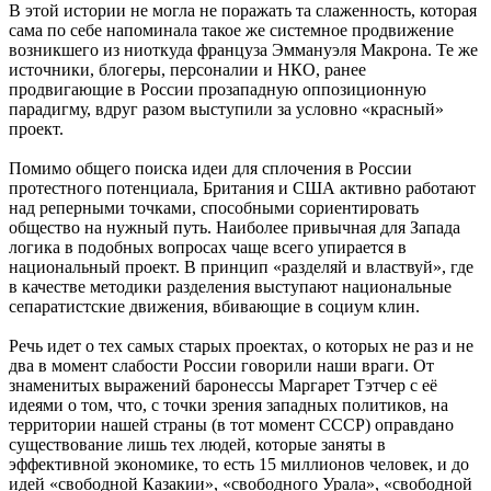
В этой истории не могла не поражать та слаженность, которая
сама по себе напоминала такое же системное продвижение
возникшего из ниоткуда француза Эммануэля Макрона. Те же
источники, блогеры, персоналии и НКО, ранее
продвигающие в России прозападную оппозиционную
парадигму, вдруг разом выступили за условно «красный»
проект.
Помимо общего поиска идеи для сплочения в России
протестного потенциала, Британия и США активно работают
над реперными точками, способными сориентировать
общество на нужный путь. Наиболее привычная для Запада
логика в подобных вопросах чаще всего упирается в
национальный проект. В принцип «разделяй и властвуй», где
в качестве методики разделения выступают национальные
сепаратистские движения, вбивающие в социум клин.
Речь идет о тех самых старых проектах, о которых не раз и не
два в момент слабости России говорили наши враги. От
знаменитых выражений баронессы Маргарет Тэтчер с её
идеями о том, что, с точки зрения западных политиков, на
территории нашей страны (в тот момент СССР) оправдано
существование лишь тех людей, которые заняты в
эффективной экономике, то есть 15 миллионов человек, и до
идей «свободной Казакии», «свободного Урала», «свободной