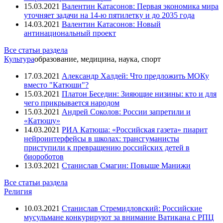
15.03.2021
Валентин Катасонов: Первая экономика мира
уточняет задачи на 14-ю пятилетку и до 2035 года
14.03.2021
Валентин Катасонов: Новый
антинациональный проект
Все статьи раздела
Культура
образование, медицина, наука, спорт
17.03.2021
Александр Халдей: Что предложить МОКу
вместо "Катюши"?
15.03.2021
Платон Беседин: Зияющие низины: кто и для
чего прикрывается народом
15.03.2021
Андрей Соколов: России запретили и
«Катюшу»
14.03.2021
РИА Катюша: «Российская газета» пиарит
нейроинтерфейсы в школах: трансгуманисты
приступили к превращению российских детей в
биороботов
13.03.2021
Станислав Смагин: Повыше Манижи
Все статьи раздела
Религия
10.03.2021
Станислав Стремидловский: Российские
мусульмане конкурируют за внимание Ватикана с РПЦ