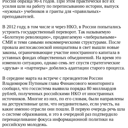
России образца 90-х годов. При этом практически все их
усилия шли на работу по переписыванию истории, выпуск
«нужных» учебников и гранты для «правильных»
преподавателей.
В 2012 году, в том числе и через НКО, в России попытались
устроить государственный переворот. Так называемую
«Болотную революцию», продвигаемую «либеральными»
СМИ и теми самыми некоммерческими структурами. После
провала англосаксонской инициативы в свет вышли новые
законы, ограничивающие участие иностранного капитала в
уставных фондах общественных объединений. На время это
изменило ситуацию, однако семь лет спустя стратегические
«друзья» и «партнеры» добились адаптации старого процесса.
В середине марта на встрече с президентом России
Владимиром Путиным глава Финансового мониторинга
сообщил, что госсистема выявила порядка 80 миллиардов
рублей, полученных российскими НКО от иностранных
источников. Многие из них, по его словам, были направлены
на деструктивные цели, что неудивительно, если учесть, на
какие именно отрасли они пошли. В первую очередь речь шла
о системе образования, и это в очередной раз подтвердило
перенацеливание фокуса информационной политики на
российскую молодежь.