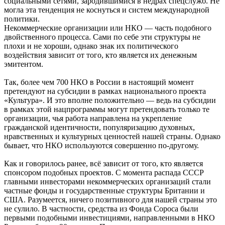
социальными сетями, зародившимися в недрах спецслужб. Не
могла эта тенденция не коснуться и систем международной
политики.
Некоммерческие организации или НКО — часть подобного
двойственного процесса. Сами по себе эти структуры не
плохи и не хороши, однако знак их политического
воздействия зависит от того, кто является их денежным
эмитентом.
Так, более чем 700 НКО в России в настоящий момент
претендуют на субсидии в рамках национального проекта
«Культура». И это вполне положительно — ведь на субсидии
в рамках этой нацпрограммы могут претендовать только те
организации, чья работа направлена на укрепление
гражданской идентичности, популяризацию духовных,
нравственных и культурных ценностей нашей страны. Однако
бывает, что НКО используются совершенно по-другому.
Как и говорилось ранее, всё зависит от того, кто является
спонсором подобных проектов. С момента распада СССР
главными инвесторами некоммерческих организаций стали
частные фонды и государственные структуры Британии и
США. Разумеется, ничего позитивного для нашей страны это
не сулило. В частности, средства из Фонда Сороса были
первыми подобными инвестициями, направленными в НКО