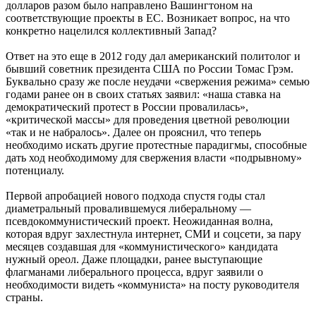
долларов разом было направлено Вашингтоном на
соответствующие проекты в ЕС. Возникает вопрос, на что
конкретно нацелился коллективный Запад?
Ответ на это еще в 2012 году дал американский политолог и
бывший советник президента США по России Томас Грэм.
Буквально сразу же после неудачи «свержения режима» семью
годами ранее он в своих статьях заявил: «наша ставка на
демократический протест в России провалилась»,
«критической массы» для проведения цветной революции
«так и не набралось». Далее он прояснил, что теперь
необходимо искать другие протестные парадигмы, способные
дать ход необходимому для свержения власти «подрывному»
потенциалу.
Первой апробацией нового подхода спустя годы стал
диаметральный провалившемуся либеральному —
псевдокоммунистический проект. Неожиданная волна,
которая вдруг захлестнула интернет, СМИ и соцсети, за пару
месяцев создавшая для «коммунистического» кандидата
нужный ореол. Даже площадки, ранее выступающие
флагманами либерального процесса, вдруг заявили о
необходимости видеть «коммуниста» на посту руководителя
страны.