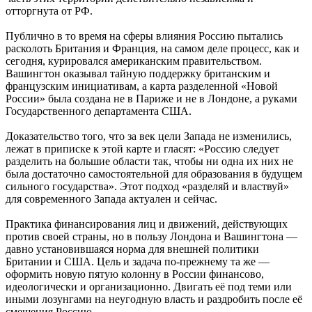
отторгнута от РФ.
Публично в то время на сферы влияния Россию пытались
расколоть Британия и Франция, на самом деле процесс, как и
сегодня, курировался американским правительством.
Вашингтон оказывал тайную поддержку британским и
французским инициативам, а карта разделенной «Новой
России» была создана не в Париже и не в Лондоне, а руками
Государственного департамента США.
Доказательство того, что за век цели Запада не изменились,
лежат в приписке к этой карте и гласят: «Россию следует
разделить на большие области так, чтобы ни одна их них не
была достаточно самостоятельной для образования в будущем
сильного государства». Этот подход «разделяй и властвуй»
для современного Запада актуален и сейчас.
Практика финансирования лиц и движений, действующих
против своей страны, но в пользу Лондона и Вашингтона —
давно установившаяся норма для внешней политики
Британии и США. Цель и задача по-прежнему та же —
оформить новую пятую колонну в России финансово,
идеологически и организационно. Двигать её под теми или
иными лозунгами на неугодную власть и раздробить после её
смещения Россию.