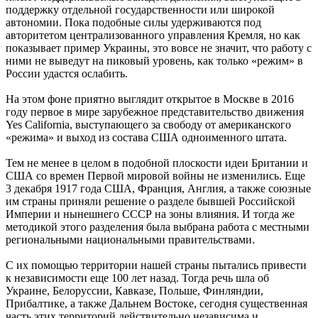
поддержку отдельной государственности или широкой
автономии. Пока подобные силы удерживаются под
авторитетом централизованного управления Кремля, но как
показывает пример Украины, это вовсе не значит, что работу с
ними не выведут на пиковый уровень, как только «режим» в
России удастся ослабить.
На этом фоне приятно выглядит открытое в Москве в 2016
году первое в мире зарубежное представительство движения
Yes California, выступающего за свободу от американского
«режима» и выход из состава США одноименного штата.
Тем не менее в целом в подобной плоскости идеи Британии и
США со времен Первой мировой войны не изменились. Еще
3 декабря 1917 года США, Франция, Англия, а также союзные
им страны приняли решение о разделе бывшей Российской
Империи и нынешнего СССР на зоны влияния. И тогда же
методикой этого разделения была выбрана работа с местными
региональными национальными правительствами.
С их помощью территории нашей страны пытались привести
к независимости еще 100 лет назад. Тогда речь шла об
Украине, Белоруссии, Кавказе, Польше, Финляндии,
Прибалтике, а также Дальнем Востоке, сегодня существенная
часть этих территорий действительно независима и