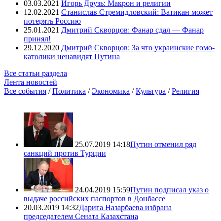
03.03.2021
Игорь Друзь: Макрон и религии
12.02.2021
Станислав Стремидловский: Ватикан может
потерять Россию
25.01.2021
Дмитрий Скворцов: Фанар сдал — Фанар
принял!
29.12.2020
Дмитрий Скворцов: За что украинские гомо-
католики ненавидят Путина
Все статьи раздела
Лента новостей
Все события
/
Политика
/
Экономика
/
Культура
/
Религия
25.07.2019 14:18
Путин отменил ряд
санкций против Турции
24.04.2019 15:59
Путин подписал указ о
выдаче российских паспортов в Донбассе
20.03.2019 14:32
Дарига Назарбаева избрана
председателем Сената Казахстана