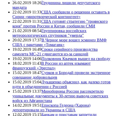
26.02.2019 18:26
Грудинина лишили депутатского
мандата
22.02.2019 11:33
США сообщили о решении оставить в
Сирии «миротворческий контингент»
22.02.2019 11:31
США готовят стратегию "троянского
коня" против России и Китая, сообщили СМИ
21.02.2019 08:54
Группировка российских
метеорологических спутников "умерла"
20.02.2019 17:37
В Черное море вошел эсминец ВМФ
США с ракетами «Томагавк»
19.02.2019 16:49
Сроки серийного производства
самолета МС-21 сдвигаются из-за санкций
19.02.2019 14:06
Полковник Квачков вышел на свободу
18.02.2019 11:43
В России из аптек изымают
французский «Эреспал»
15.02.2019 18:47
Сурков и Бородай провели экстренное
совещание добровольцев
15.02.2019 15:04
Лукашенко объяснил, как далеко готов
идти в объединении с Россией
15.02.2019 13:37
Минобороны России рассекретило
уникальные документы к 30-летию вывода советских
войск из Афганистана
14.02.2019 19:51
Епископа Гедеона (Харона)
депортировали из Украины в США
12.02.2019 15:15
Банкам и приставам запретили