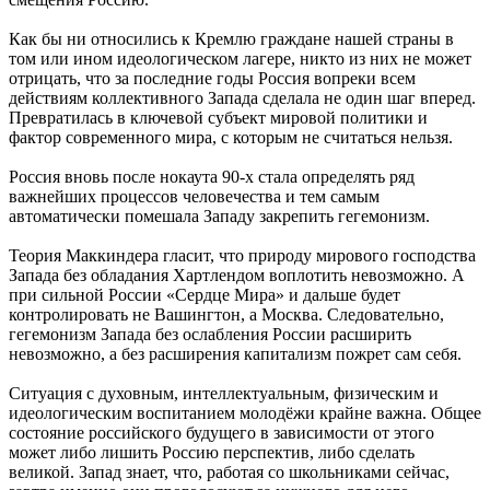
Как бы ни относились к Кремлю граждане нашей страны в
том или ином идеологическом лагере, никто из них не может
отрицать, что за последние годы Россия вопреки всем
действиям коллективного Запада сделала не один шаг вперед.
Превратилась в ключевой субъект мировой политики и
фактор современного мира, с которым не считаться нельзя.
Россия вновь после нокаута 90-х стала определять ряд
важнейших процессов человечества и тем самым
автоматически помешала Западу закрепить гегемонизм.
Теория Маккиндера гласит, что природу мирового господства
Запада без обладания Хартлендом воплотить невозможно. А
при сильной России «Сердце Мира» и дальше будет
контролировать не Вашингтон, а Москва. Следовательно,
гегемонизм Запада без ослабления России расширить
невозможно, а без расширения капитализм пожрет сам себя.
Ситуация с духовным, интеллектуальным, физическим и
идеологическим воспитанием молодёжи крайне важна. Общее
состояние российского будущего в зависимости от этого
может либо лишить Россию перспектив, либо сделать
великой. Запад знает, что, работая со школьниками сейчас,