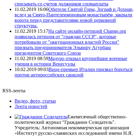
списывать со счетов должников соцвыплаты
11.02.2019 16:06
Обители Святой Горы, Зограф и Дохиар,
вслед за Свято-Пантелеимоновым монастырём, закрыли
ворота перед представителями новой церковной
структуры.
11.02.2019 15:17
На сайте онлайн-петиций Change.org
появилась петиция от "граждан СССР", которые
потребовали от "оккупационных властей России"
признать предпринимателя Эльвиру Агурбаш
президентом Советского Союза
11.02.2019 08:59
Мадуро открыл крупнейшие военные
учения в истории Венесуэлы
10.02.2019 09:03
Вице-премьер Италии призвал бороться
против антироссийских санкций
RSS-ленты
Видео, фото, статьи
Лента новостей
Ежемесячный общественно-
политический журнал "Гражданин Созидатель".
Учредитель: Автономная некоммерческая организация
«Институт русско-славянских исследований имени Н.Я.