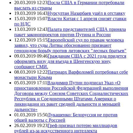
20.03.2019 12:23
Посла США в Германии потребовали
выслать из страны
19.03.2019 16:43
Нурсултан Назарбаев ушёл в отставку
15.03.2019 15:07
Власти Китая с 1 апреля снизят ставки
по НДС
13.03.2019 12:43
Палата представителей США приняла
пакет законопроектов против Путина и России
12.03.2019 15:15
Европейский суд по правам человека
заявил, что суды Литвы обоснованно признают
геноцидом борьбу против литовских "лесных братьев"
09.03.2019 09:46
Гражданам США с 2021 года придется
оформлять визу для въезда в Шенгенскую зону,
сообщают СМИ.
08.03.2019 12:22
Патриарх Варфоломей потребовал себе
монастыри Крыма
05.03.2019 17:11
Владимир Путин подписал Указ «О
приостановлении Российской Федерацией выполнения
Договора между Союзом Советских Социалистических
Республик и Соединенными Штатами Америки о
ликвидации их ракет средней дальности и меньшей
дальности»
01.03.2019 15:50
Лукашенко: Белоруссия не против
общей валюты с Россией
26.02.2019 19:23
Греф признал потерю миллиардов
рублей из-за искусственного интеллекта