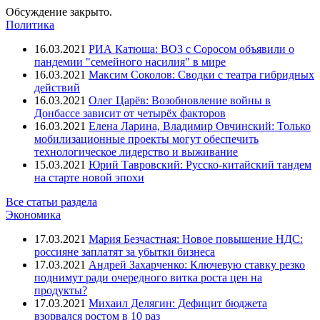
Обсуждение закрыто.
Политика
16.03.2021
РИА Катюша: ВОЗ с Соросом объявили о
пандемии "семейного насилия" в мире
16.03.2021
Максим Соколов: Сводки с театра гибридных
действий
16.03.2021
Олег Царёв: Возобновление войны в
Донбассе зависит от четырёх факторов
16.03.2021
Елена Ларина, Владимир Овчинский: Только
мобилизационные проекты могут обеспечить
технологическое лидерство и выживание
15.03.2021
Юрий Тавровский: Русско-китайский тандем
на старте новой эпохи
Все статьи раздела
Экономика
17.03.2021
Мария Безчастная: Новое повышение НДС:
россияне заплатят за убытки бизнеса
17.03.2021
Андрей Захарченко: Ключевую ставку резко
поднимут ради очередного витка роста цен на
продукты?
17.03.2021
Михаил Делягин: Дефицит бюджета
взорвался ростом в 10 раз