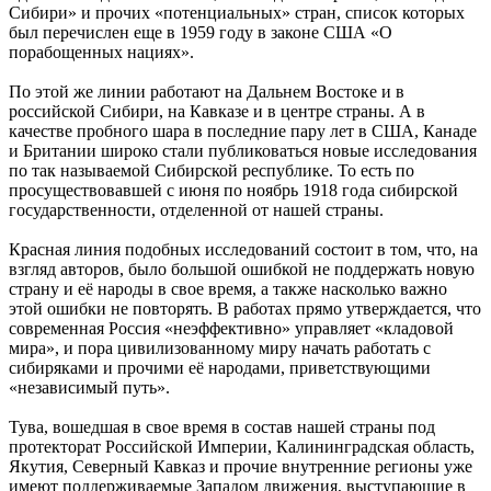
Сибири» и прочих «потенциальных» стран, список которых
был перечислен еще в 1959 году в законе США «О
порабощенных нациях».
По этой же линии работают на Дальнем Востоке и в
российской Сибири, на Кавказе и в центре страны. А в
качестве пробного шара в последние пару лет в США, Канаде
и Британии широко стали публиковаться новые исследования
по так называемой Сибирской республике. То есть по
просуществовавшей с июня по ноябрь 1918 года сибирской
государственности, отделенной от нашей страны.
Красная линия подобных исследований состоит в том, что, на
взгляд авторов, было большой ошибкой не поддержать новую
страну и её народы в свое время, а также насколько важно
этой ошибки не повторять. В работах прямо утверждается, что
современная Россия «неэффективно» управляет «кладовой
мира», и пора цивилизованному миру начать работать с
сибиряками и прочими её народами, приветствующими
«независимый путь».
Тува, вошедшая в свое время в состав нашей страны под
протекторат Российской Империи, Калининградская область,
Якутия, Северный Кавказ и прочие внутренние регионы уже
имеют поддерживаемые Западом движения, выступающие в