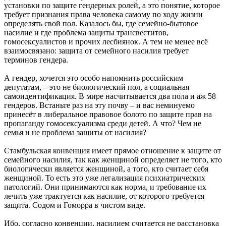
установки по защите гендерных ролей, а это понятие, которое
требует признания права человека самому по ходу жизни
определять свой пол. Казалось бы, где семейно-бытовое
насилие и где проблема защиты трансвеститов,
гомосексуалистов и прочих лесбиянок. А тем не менее всё
взаимосвязано: защита от семейного насилия требует
терминов гендера.
А гендер, хочется это особо напомнить российским
депутатам, – это не биологический пол, а социальная
самоидентификация. В мире насчитывается два пола и аж 58
гендеров. Встаньте раз на эту почву – и вас неминуемо
принесёт в либеральное правовое болото по защите прав на
пропаганду гомосексуализма среди детей. А что? Чем не
семья и не проблема защиты от насилия?
Стамбульская конвенция имеет прямое отношение к защите от
семейного насилия, так как женщиной определяет не того, кто
биологически является женщиной, а того, кто считает себя
женщиной. То есть это уже легализация психиатрических
патологий. Они принимаются как норма, и требование их
лечить уже трактуется как насилие, от которого требуется
защита. Содом и Гоморра в чистом виде.
Ибо, согласно конвенции, насилием считается не расстановка