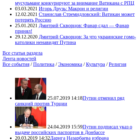
мусульмане конкурируют за внимание Ватикана с РПЦ
03.03.2021
Игорь Друзь: Макрон и религии
12.02.2021
Станислав Стремидловский: Ватикан может
потерять Россию
25.01.2021
Дмитрий Скворцов: Фанар сдал — Фанар
принял!
29.12.2020
Дмитрий Скворцов: За что украинские гомо-
католики ненавидят Путина
Все статьи раздела
Лента новостей
Все события
/
Политика
/
Экономика
/
Культура
/
Религия
25.07.2019 14:18
Путин отменил ряд
санкций против Турции
24.04.2019 15:59
Путин подписал указ о
выдаче российских паспортов в Донбассе
20.03.2019 14:32
Дарига Назарбаева избрана