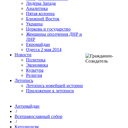
Лидеры Запада
Аналитика
Пятая колонна
Ближний Восток
Украина
Церковь и государство
Женщины ополчения ДНР и
ЛНР
Евромайдан
Одесса 2 мая 2014
Новости
Политика
Экономика
Культура
Религия
Летопись
Летопись новейшей истории
Приложение к летописи
Антимайдан
/
Всеправославный собор
/
Католицизм