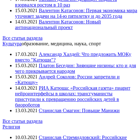
взорвался ростом в 10 раз
15.03.2021
Валентин Катасонов: Первая экономика мира
уточняет задачи на 14-ю пятилетку и до 2035 года
14.03.2021
Валентин Катасонов: Новый
антинациональный проект
Все статьи раздела
Культура
образование, медицина, наука, спорт
17.03.2021
Александр Халдей: Что предложить МОКу
вместо "Катюши"?
15.03.2021
Платон Беседин: Зияющие низины: кто и для
чего прикрывается народом
15.03.2021
Андрей Соколов: России запретили и
«Катюшу»
14.03.2021
РИА Катюша: «Российская газета» пиарит
нейроинтерфейсы в школах: трансгуманисты
приступили к превращению российских детей в
биороботов
13.03.2021
Станислав Смагин: Повыше Манижи
Все статьи раздела
Религия
10.03.2021
Станислав Стремидловский: Российские