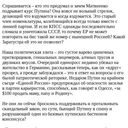
Спрашивается – кто это придумал и зачем Матвиенко
подрывает курс Путина? Она вовсе не вольный стрелок,
делающий что вздумается и когда вздумается. Это старый
член номенклатуры, колеблющийся всегда только вместе с
линией партии. И если КПСС однажды последовательно
сломала и уничтожила СССР, то почему ЕР не может
повторить на бис такой же номер с нынешней Россией? Какой
Заратустра ей это не позволит?
Наша политическая элита – это густое варево циничных
притворщиков, гениальных лицемеров, алчных трусов и
двуликих янусов. Очередной единоросс недавно убежал на
жительство в Германию, рассказывая теперь, как он «вдруг»
прозрел, а прежде заблуждался – это в ответ на вопросы о его
былой патриотической риторике. Недаром Путин на крайнем
съезде «Единой России» предупреждал об опасности засилья
в партии карьеристов, способных, как говорят в Одессе, «за
$100 продать маму, папу и Родину».
Не они ли сейчас бросились поддерживать и проталкивать
скандальный закон, по сути, бьющий Путину в спину и
разрушающий один из базовых путинских бастионов
консенсуса?