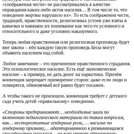
«соображения чести» не рассматривались в качестве
оправдания каких-либо актов насилия… В том числе то, что
поведение жертвы нарушило их». То есть соображения чести,
традиций, нравственности, религиозных устоев уже взяты в
кавычки и навязано их понимание как чего-то условного и
относительного и даже уголовно наказуемого.
Теперь любая нравственная или религиозная проповедь будет
вне закона – ибо каждую такую проповедь Бесы могут
объявить насилием над собой.
Любое замечание – это причинение нравственного страдания.
Это психологическое насилие. Есть ещё экономическое
насилие – к примеру, не дать денег на наркотики. Причём
конвенция запрещает примирение сторон: даже если люди и
помирятся, обвиняемый всё равно будет посажен.
А чтобы такого не произошло, конвенция требует с детского
сада учить детей «правильному» поведению.
«Стороны предпринимают… необходимые шаги по
включению педагогического материала по таким вопросам,
как… нестереотипные гендерные роли, … насилие по
гендерному признаку,… адаптированного к развивающимся
способностям учащихся… на всех уровнях образования».