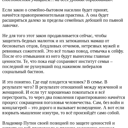
Если закон о семейно-бытовом насилии будет принят,
начнётся правоприменительная практика. А она будет
расширяться далеко за пределы семейных дебошей по пьяной
лавочке.
Не для того этот закон продавливается сейчас, чтобы
защитить бедных малюток и их затюканных мамаш от
бесноватых отцов, блудливых отчимов, нетрезвых мужей и
ревнивых сожителей. Это всё только повод, отмычка к сейфу.
После его отмыкания из него будут вынесены главные
ценности. Те, что пока ещё сохраняют институт семьи –
последний не рухнувший под нажимом либералов
социальный бастион.
И это понятно. Где ещё плодится человек? В семье. В
результате чего? В результате отношений между мужчиной и
женщиной. И если тут хорошенько покопаться и всё
перестроить, то через два поколения гарантированно начнётся
процесс сокращения поголовья человечества. Сам, без войн и
концлагерей – это дорого и вызывает возмущение. А вот если
взорвать мышление изнутри, то всё произойдёт само собой.
Владимир Путин своей позицией по защите ценностей и