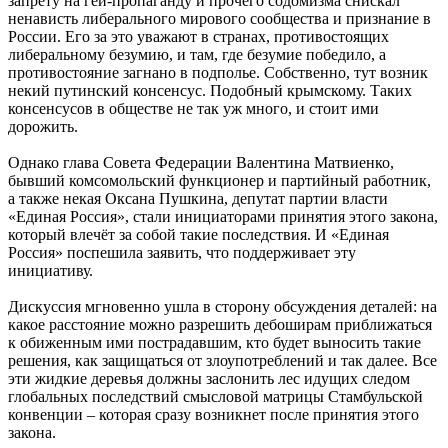
запрету на гей-пропаганду и прочего содомизма снискал
ненависть либерального мирового сообщества и признание в
России. Его за это уважают в странах, противостоящих
либеральному безумию, и там, где безумие победило, а
противостояние загнано в подполье. Собственно, тут возник
некий путинский консенсус. Подобный крымскому. Таких
консенсусов в обществе не так уж много, и стоит ими
дорожить.
Однако глава Совета Федерации Валентина Матвиенко,
бывший комсомольский функционер и партийный работник,
а также некая Оксана Пушкина, депутат партии власти
«Единая Россия», стали инициаторами принятия этого закона,
который влечёт за собой такие последствия. И «Единая
Россия» поспешила заявить, что поддерживает эту
инициативу.
Дискуссия мгновенно ушла в сторону обсуждения деталей: на
какое расстояние можно разрешить дебоширам приближаться
к обиженным ими пострадавшим, кто будет выносить такие
решения, как защищаться от злоупотреблений и так далее. Все
эти жидкие деревья должны заслонить лес идущих следом
глобальных последствий смысловой матрицы Стамбульской
конвенции – которая сразу возникнет после принятия этого
закона.