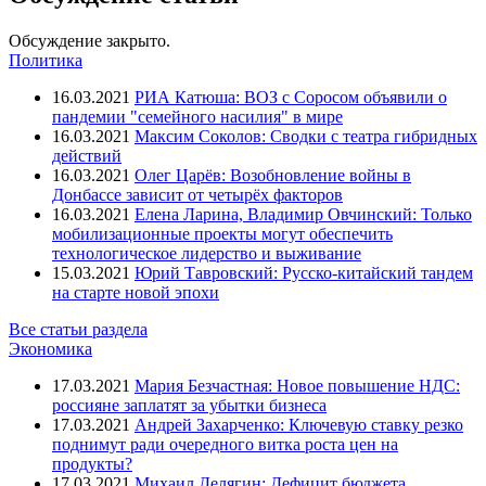
Обсуждение закрыто.
Политика
16.03.2021
РИА Катюша: ВОЗ с Соросом объявили о
пандемии "семейного насилия" в мире
16.03.2021
Максим Соколов: Сводки с театра гибридных
действий
16.03.2021
Олег Царёв: Возобновление войны в
Донбассе зависит от четырёх факторов
16.03.2021
Елена Ларина, Владимир Овчинский: Только
мобилизационные проекты могут обеспечить
технологическое лидерство и выживание
15.03.2021
Юрий Тавровский: Русско-китайский тандем
на старте новой эпохи
Все статьи раздела
Экономика
17.03.2021
Мария Безчастная: Новое повышение НДС:
россияне заплатят за убытки бизнеса
17.03.2021
Андрей Захарченко: Ключевую ставку резко
поднимут ради очередного витка роста цен на
продукты?
17.03.2021
Михаил Делягин: Дефицит бюджета