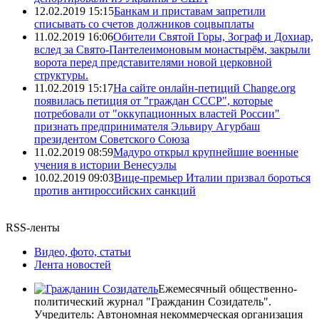
12.02.2019 15:15
Банкам и приставам запретили
списывать со счетов должников соцвыплаты
11.02.2019 16:06
Обители Святой Горы, Зограф и Дохиар,
вслед за Свято-Пантелеимоновым монастырём, закрыли
ворота перед представителями новой церковной
структуры.
11.02.2019 15:17
На сайте онлайн-петиций Change.org
появилась петиция от "граждан СССР", которые
потребовали от "оккупационных властей России"
признать предпринимателя Эльвиру Агурбаш
президентом Советского Союза
11.02.2019 08:59
Мадуро открыл крупнейшие военные
учения в истории Венесуэлы
10.02.2019 09:03
Вице-премьер Италии призвал бороться
против антироссийских санкций
RSS-ленты
Видео, фото, статьи
Лента новостей
Ежемесячный общественно-
политический журнал "Гражданин Созидатель".
Учредитель: Автономная некоммерческая организация