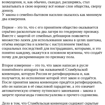
возмущения, и, как обычно, скандал, расширяясь, стал
захватывать в свою воронку всё новые слои общества, сверху
донизу.
У закона о семейно-бытовом насилии оказалось как минимум
два измерения.
Первое – это то, что с его принятием общество оказывается
серьёзно расколотым на два лагеря по гендерному признаку.
Вместе с защитой от семейных дебоширов появляется
множество лазеек для использования закона в целях шантажа,
отъёма имущества и клеветы с наступлением тяжёлых
социальных последствий для пострадавших, которыми, и это
понятно каждому, окажутся в основном мужчины, что создаёт
почву для дискриминации по признаку пола.
Второе измерение – это то, что закон написан в русле
понятийного аппарата так называемой Стамбульской
конвенции, которую Россия не ратифицировала и, как
получается, во исполнение которой этот закон и создаётся.
После принятия закона конвенцию придётся ратифицировать,
ибо он написан в её смысловой парадигме, а это означает
автоматическую отмену путинского завоевания – закона о
запрете пропаганды гомосексуализма и прочего содомизма.
Дело в том, что Стамбульская конвенция содержит скрытые