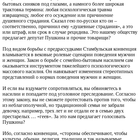
бытовых синяков под глазами, а намного более широкая
трактовка термина: любая психологическая травма
извращенцу, любое его осуждение или причинение
душевного страдания. Сказал гею по-русски кто он –
соответственно, причинил ему «душевные страдания», а это
или штраф, или срок в случае рецидива. Это нашему обществу
предлагает депутат Пушкина и прочие товарищи?
Под видом борьбы с предрассудками Стамбульская конвенция
вламывается в вековые ролевые сценарии поведения мужчин
и женщин. Закон о борьбе с семейно-бытовым насилием сам
оказывается инструментом тяжелейшего психологического
массового насилия. Он навязывает изменения стереотипных
представлений о нормах поведения мужчин и женщин.
И если вы вздумаете сопротивляться, вы обвиняетесь в
насилии и попадаете под уголовное преследование. Согласно
этому закону, вы не сможете протестовать против того, чтобы
из неблагополучной, но традиционной семьи не забрали
девочку, например, трех лет и не отдали ее в семью двух
престарелых … «геев». За это нам предлагает голосовать
Пушкина?
Ибо, согласно конвенции, «стороны обеспечивают, чтобы
культура, обычаи, религия, традиции и так называемые