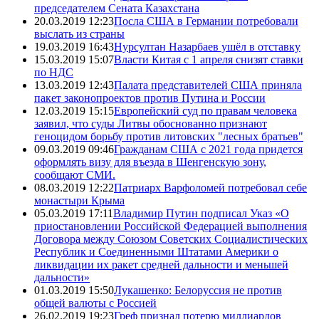
председателем Сената Казахстана
20.03.2019 12:23
Посла США в Германии потребовали
выслать из страны
19.03.2019 16:43
Нурсултан Назарбаев ушёл в отставку
15.03.2019 15:07
Власти Китая с 1 апреля снизят ставки
по НДС
13.03.2019 12:43
Палата представителей США приняла
пакет законопроектов против Путина и России
12.03.2019 15:15
Европейский суд по правам человека
заявил, что суды Литвы обоснованно признают
геноцидом борьбу против литовских "лесных братьев"
09.03.2019 09:46
Гражданам США с 2021 года придется
оформлять визу для въезда в Шенгенскую зону,
сообщают СМИ.
08.03.2019 12:22
Патриарх Варфоломей потребовал себе
монастыри Крыма
05.03.2019 17:11
Владимир Путин подписал Указ «О
приостановлении Российской Федерацией выполнения
Договора между Союзом Советских Социалистических
Республик и Соединенными Штатами Америки о
ликвидации их ракет средней дальности и меньшей
дальности»
01.03.2019 15:50
Лукашенко: Белоруссия не против
общей валюты с Россией
26.02.2019 19:23
Греф признал потерю миллиардов