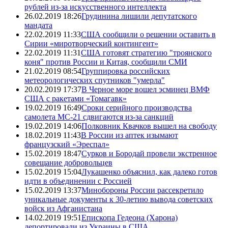
рублей из-за искусственного интеллекта
26.02.2019 18:26
Грудинина лишили депутатского
мандата
22.02.2019 11:33
США сообщили о решении оставить в
Сирии «миротворческий контингент»
22.02.2019 11:31
США готовят стратегию "троянского
коня" против России и Китая, сообщили СМИ
21.02.2019 08:54
Группировка российских
метеорологических спутников "умерла"
20.02.2019 17:37
В Черное море вошел эсминец ВМФ
США с ракетами «Томагавк»
19.02.2019 16:49
Сроки серийного производства
самолета МС-21 сдвигаются из-за санкций
19.02.2019 14:06
Полковник Квачков вышел на свободу
18.02.2019 11:43
В России из аптек изымают
французский «Эреспал»
15.02.2019 18:47
Сурков и Бородай провели экстренное
совещание добровольцев
15.02.2019 15:04
Лукашенко объяснил, как далеко готов
идти в объединении с Россией
15.02.2019 13:37
Минобороны России рассекретило
уникальные документы к 30-летию вывода советских
войск из Афганистана
14.02.2019 19:51
Епископа Гедеона (Харона)
депортировали из Украины в США