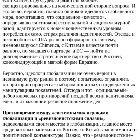
если хотите, структурного развития вообще,
сконцентрировавшись на количественной стороне вопроса. И
это было, вероятно, главной ошибкой идеологов глобального
мира, посчитавших, что социальное «качество»,
определявшееся этноконфессиональной и социокультурной
базой, адаптируется к новым количественным уровням
потребления само, стирая различия идентичностей. Отсюда и
неспособность США реально сформировать систему,
именовавшуюся Chimerica, с Китаем в качестве почти
равного, но младшего партнера, а ЕС — пойти на
долговременное стратегическое партнерство с Россией,
консолидирующей в мягкой форме Евразию.
Вероятно, идеологи глобализации не очень верили в
невидимую руку рынка и поэтому попытались ограничить
«территорию прогресса» набором понятных и подверженных
манипуляциям показателей. Отсюда и тот «официальный»
набор ключевых противоречий поздней версии капитализма,
едва ли отражавший реальное положение дел.
Противоречие между «системными» игроками
глобализации и «ревизионистскими силами»,
недовольными своим местом в глобализации, главное место
среди которых занимали то Россия, то Китай в зависимости от
политической конъюнктуры. Важно, что «ревизионистские»