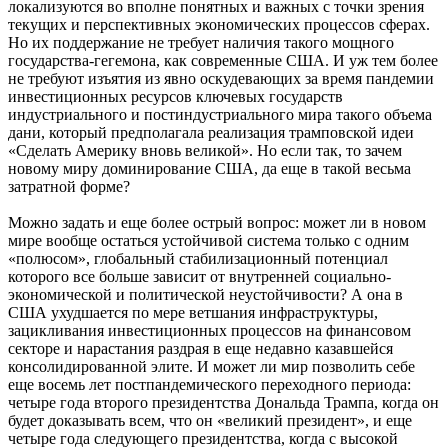
локализуются во вполне понятных и важных с точки зрения
текущих и перспективных экономических процессов сферах.
Но их поддержание не требует наличия такого мощного
государства-гегемона, как современные США. И уж тем более
не требуют изъятия из явно оскудевающих за время пандемии
инвестиционных ресурсов ключевых государств
индустриального и постиндустриального мира такого объема
дани, который предполагала реализация трамповской идеи
«Сделать Америку вновь великой». Но если так, то зачем
новому миру доминирование США, да еще в такой весьма
затратной форме?
Можно задать и еще более острый вопрос: может ли в новом
мире вообще остаться устойчивой система только с одним
«полюсом», глобальный стабилизационный потенциал
которого все больше зависит от внутренней социально-
экономической и политической неустойчивости? А она в
США ухудшается по мере ветшания инфраструктуры,
зацикливания инвестиционных процессов на финансовом
секторе и нарастания раздрая в еще недавно казавшейся
консолидированной элите. И может ли мир позволить себе
еще восемь лет постпандемического переходного периода:
четыре года второго президентства Дональда Трампа, когда он
будет доказывать всем, что он «великий президент», и еще
четыре года следующего президентства, когда с высокой