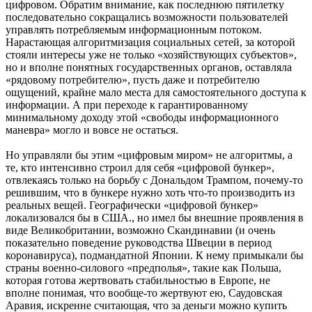
цифровом. Обратим внимание, как последнюю пятилетку
последовательно сокращались возможности пользователей
управлять потребляемым информационным потоком.
Нарастающая алгоритмизация социальных сетей, за которой
стояли интересы уже не только «хозяйствующих субъектов»,
но и вполне понятных государственных органов, оставляла
«рядовому потребителю», пусть даже и потребителю
ощущений, крайне мало места для самостоятельного доступа к
информации. А при переходе к гарантированному
минимальному доходу этой «свободы информационного
маневра» могло и вовсе не остаться.
Но управляли бы этим «цифровым миром» не алгоритмы, а
те, кто интенсивно строил для себя «цифровой бункер»,
отвлекаясь только на борьбу с Дональдом Трампом, почему-то
решившим, что в бункере нужно хоть что-то производить из
реальных вещей. Географически «цифровой бункер»
локализовался бы в США., но имел бы внешние проявления в
виде Великобритании, возможно Скандинавии (и очень
показательно поведение руководства Швеции в период
коронавируса), подмандатной Японии. К нему примыкали бы
страны военно-силового «предполья», такие как Польша,
которая готова жертвовать стабильностью в Европе, не
вполне понимая, что вообще-то жертвуют ею, Саудовская
Аравия, искренне считающая, что за деньги можно купить