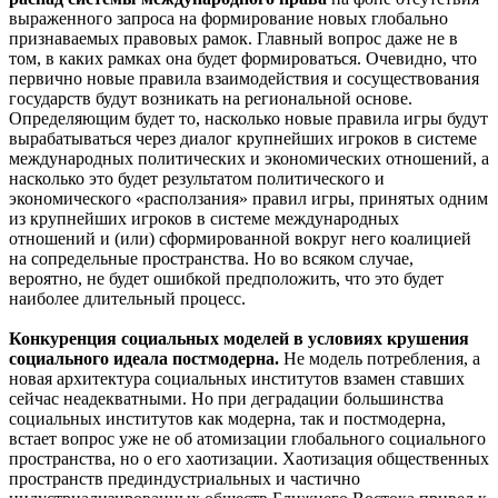
выраженного запроса на формирование новых глобально
признаваемых правовых рамок. Главный вопрос даже не в
том, в каких рамках она будет формироваться. Очевидно, что
первично новые правила взаимодействия и сосуществования
государств будут возникать на региональной основе.
Определяющим будет то, насколько новые правила игры будут
вырабатываться через диалог крупнейших игроков в системе
международных политических и экономических отношений, а
насколько это будет результатом политического и
экономического «расползания» правил игры, принятых одним
из крупнейших игроков в системе международных
отношений и (или) сформированной вокруг него коалицией
на сопредельные пространства. Но во всяком случае,
вероятно, не будет ошибкой предположить, что это будет
наиболее длительный процесс.
Конкуренция социальных моделей в условиях крушения
социального идеала постмодерна.
Не модель потребления, а
новая архитектура социальных институтов взамен ставших
сейчас неадекватными. Но при деградации большинства
социальных институтов как модерна, так и постмодерна,
встает вопрос уже не об атомизации глобального социального
пространства, но о его хаотизации. Хаотизация общественных
пространств прединдустриальных и частично