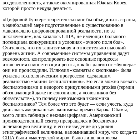
вседозволенность, а также оккупированная Южная Корея,
которой просто некуда деваться.
«Цифровой бункер» теоретически мог бы объединить страны,
в наибольшей мере подготовленные к существованию в
максимально цифровизированной реальности, но за
исключением, как казалось США, не имеющих большого
потенциала конкуренции в условиях «очного поля боя».
Считалось, что их защитят моря и относительно высокий
уровень жизни. А современные системы управления дадут
возможность контролировать все основные процессы
извлечения и монетизации ренты, как бы далеко от «бункера»
они ни происходили. Иллюзия «комнаты с кнопками» была
усилена технологическим прогрессом, сделавшим
реальностью «войны беспилотников». Но если можно воевать
беспилотниками и недорого прикупленными proxies (термин,
обозначающий даже не союзников, а «союзников без
обязательств»), то почему невозможна экономика
беспилотников? Тем более что это будет — если учесть, куда
двигалась американская экономика времен Барака Обамы, —
всего лишь таблица с некими цифрами. Американский
производственный сектор превращался в бесконечно
исчезающую величину, и его низведение до уровня
этнографической величины, напоминавшей миру, что когда-то
США были «мастерской мира», было лишь вопросом