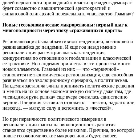
долей вероятности пришедший к власти президент-демократ
будет совместно с вашингтонской аристократией и
финансовой олигархией пережевывать «наследство Трампа»?
Новые геоэкономические макрорегионы: первый шаг к
многополярности через эпоху «сражающихся царств»
Регионализация была объективной тенденцией, возникшей и
развивавшейся до пандемии. И еще год назад именно
регионализация рассматривалась как тенденция,
конкурентная по отношению к глобализации в классической
ее трактовке. Но пандемия привнесла в эти процессы много
новых элементов. Главный из них — что «первичной»
становится не экономическая регионализация, еще способная
развиваться по эволюционному сценарию, а политическая.
Пандемия заставила элиты принимать политические решения
и менять на их основе экономическую систему даже там, где
«невидимая рука рынка» еще вчера считалась единственно
верной. Пандемия заставила отложить — неясно, надолго или
навсегда, — мягкую силу и вспомнить о «жесткой».
Но при первичности политического измерения в
регионализации шансы на эволюционность развития
становятся существенно более низкими. Причина, по которой
новые геоэкономические макрорегионы будут, скорее,