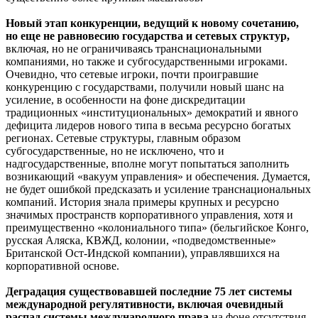
Новый этап конкуренции, ведущий к новому сочетанию,
но еще не равновесию государства и сетевых структур,
включая, но не ограничиваясь транснациональными
компаниями, но также и субгосударственными игроками.
Очевидно, что сетевые игроки, почти проигравшие
конкуренцию с государствами, получили новый шанс на
усиление, в особенности на фоне дискредитации
традиционных «институциональных» демократий и явного
дефицита лидеров нового типа в весьма ресурсно богатых
регионах. Сетевые структуры, главным образом
субгосударственные, но не исключено, что и
надгосударственные, вполне могут попытаться заполнить
возникающий «вакуум управления» и обеспечения. Думается,
не будет ошибкой предсказать и усиление транснациональных
компаний. История знала примеры крупных и ресурсно
значимых пространств корпоративного управления, хотя и
преимущественно «колониального типа» (бельгийское Конго,
русская Аляска, КВЖД, колонии, «подведомственные»
Британской Ост-Индской компании), управлявшихся на
корпоративной основе.
Деградация существовавшей последние 75 лет системы
международной регулятивности, включая очевидный
распад системы международного права
на фоне отсутствия