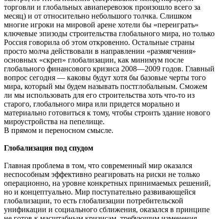
торговли и глобальных авиаперевозок произошло всего за
месяц) и от относительно небольшого толчка. Слишком
многие игроки на мировой арене хотели бы «переиграть»
ключевые эпизоды строительства глобального мира, но только
Россия говорила об этом откровенно. Остальные страны
просто молча действовали в направлении «размягчения»
основных «скреп» глобализации, как минимум после
глобального финансового кризиса 2008—2009 годов. Главный
вопрос сегодня — каковы будут хотя бы базовые черты того
мира, который мы будем называть постглобальным. Сможем
ли мы использовать для его строительства хоть что-то из
старого, глобального мира или придется морально и
материально готовиться к тому, чтобы строить здание нового
мироустройства на пепелище.
В прямом и переносном смысле.
Глобализация под спудом
Главная проблема в том, что современный мир оказался
неспособным эффективно реагировать на риски не только
операционно, на уровне конкретных принимаемых решений,
но и концептуально. Мир поступательно развивающейся
глобализации, то есть глобализации потребительской
унификации и социального сближения, оказался в принципе
не готов к масштабным кризисам, требующим изменения