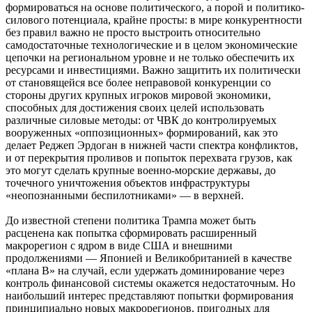
формироваться на основе политического, а порой и политико-
силового потенциала, крайне просты: в мире конкурентности
без правил важно не просто выстроить относительно
самодостаточные технологические и в целом экономические
цепочки на региональном уровне и не только обеспечить их
ресурсами и инвестициями. Важно защитить их политически
от становящейся все более неправовой конкуренции со
стороны других крупных игроков мировой экономики,
способных для достижения своих целей использовать
различные силовые методы: от ЧВК до контролируемых
вооруженных «оппозиционных» формирований, как это
делает Реджеп Эрдоган в нижней части спектра конфликтов,
и от перекрытия проливов и попыток перехвата грузов, как
это могут сделать крупные военно-морские державы, до
точечного уничтожения объектов инфраструктуры
«неопознанными беспилотниками» — в верхней.
До известной степени политика Трампа может быть
расценена как попытка сформировать расширенный
макрорегион с ядром в виде США и внешними
продолжениями — Японией и Великобританией в качестве
«плана B» на случай, если удержать доминирование через
контроль финансовой системы окажется недостаточным. Но
наибольший интерес представляют попытки формирования
принципиально новых макрорегионов, пригодных для