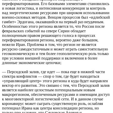
переформатирования. Его базовыми элементами становились
и новая логистика, и интенсивная конкуренция за контроль
над энергетическими ресурсами при широком использовании
военно-силовых методов. Венцом процессов был «идлибский
гамбит» Эрдогана, оказавшийся на первый раз неудачным.
Особенностью этого региона является то, что Россия после
февральских событий на севере Сирии обладает
полноценным правом решающего голоса в процессах
переформатирования региона, вероятно даже большим,
нежели Иран. Проблема в том, что регион не является
ресурсно самодостаточным и может играть самостоятельную
геоэкономическую и тем более геополитическую роль только
при условии внешней поддержки и включения в более
длинные экономические цепочки;
— Персидский залив, где идет — пока еще в нижней части
спектра конфликтов — спор о том, где будет находиться
«управляющий центр» этого региона и куда будет направлен
вектор его развития. Это связано с тем, что Персидский залив
является наиболее целостным потенциальным новым
макрорегионом, обеспеченным ресурсами и имеющим доступ
к многовекторной логистической сети. И в данном случае
коронавирус может сыграть существенную роль, ослабляя
потенциал Ирана как центра консолидации региона, но
только при условии, что Саудовская Аравия и