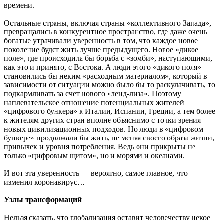
времени.
Остальные страны, включая страны «коллективного Запада»,
превращались в конкурентное пространство, где даже очень
богатые утрачивали уверенность в том, что каждое новое
поколение будет жить лучше предыдущего. Новое «дикое
поле», где происходила бы борьба с «зомби», наступающими,
как это и принято, с Востока. А люди этого «дикого поля»
становились бы неким «расходным материалом», который в
зависимости от ситуации можно было бы то раскулачивать, то
подкармливать за счет нового «ленд-лиза». Поэтому
наплевательское отношение потенциальных жителей
«цифрового бункера» к Италии, Испании, Греции, а тем более
к жителям других стран вполне объяснимо с точки зрения
новых цивилизационных подходов. Но люди в «цифровом
бункере» продолжали бы жить, не меняя своего образа жизни,
привычек и уровня потребления. Ведь они прикрыты не
только «цифровым щитом», но и морями и океанами.
И вот эта уверенность — вероятно, самое главное, что
изменил коронавирус…
Узлы трансформаций
Нельзя сказать, что глобализация оставит человечеству некое