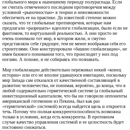
глобального мира к нынешнему периоду полураспада. Если
не считать отмеченного последним противоречия между
условной «рыночностью» в теории и невозможности
обеспечить ее на практике. До известной степени можно
сказать, что те глобальные противоречия, которые нам
предлагали «разрешать» идеологи глобализации, были если не
фантомом, то виртуальной реальностью. А они просто не
очень понимали тот мир, в котором жили, и смутно
представляли себе грядущее, тем не менее воображая себя его
строителями. Они конструировали «башню глобализации», не
имея базового понимания того, что происходит у них под
ногами. А похоже, и не собираясь это познавать.
Мир глобализации действительно переживал некий «конец
истории» или его не вполне удавшуюся имитацию, поскольку
мир Запада сам отказался от качественной составляющей в
развитии человечества, не понимая, вероятно, до конца, что в
любой содержательно герметической системе (а глобальный
инвестиционный капитализм, что бы ни говорили оппоненты
американской гегемонии из Пекина, был как раз
«герметической» системой) всегда найдется щель и откроется
течь. Потому что полная конкурентоспособность возможна
только в условиях, когда есть конкуренты. В противном
случае качество управления системой и ее целостность будет
постоянно снижаться.