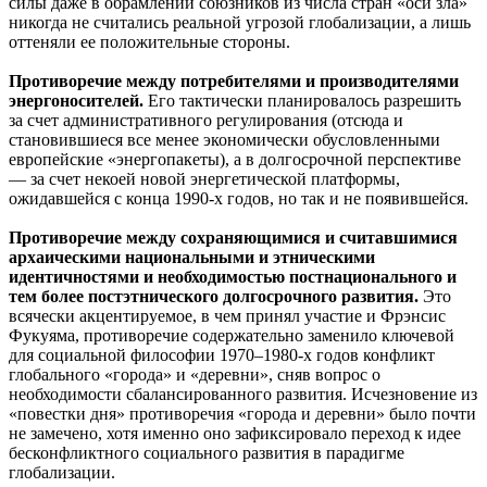
силы даже в обрамлении союзников из числа стран «оси зла»
никогда не считались реальной угрозой глобализации, а лишь
оттеняли ее положительные стороны.
Противоречие между потребителями и производителями
энергоносителей.
Его тактически планировалось разрешить
за счет административного регулирования (отсюда и
становившиеся все менее экономически обусловленными
европейские «энергопакеты), а в долгосрочной перспективе
— за счет некоей новой энергетической платформы,
ожидавшейся с конца 1990-х годов, но так и не появившейся.
Противоречие между сохраняющимися и считавшимися
архаическими национальными и этническими
идентичностями и необходимостью постнационального и
тем более постэтнического долгосрочного развития.
Это
всячески акцентируемое, в чем принял участие и Фрэнсис
Фукуяма, противоречие содержательно заменило ключевой
для социальной философии 1970–1980-х годов конфликт
глобального «города» и «деревни», сняв вопрос о
необходимости сбалансированного развития. Исчезновение из
«повестки дня» противоречия «города и деревни» было почти
не замечено, хотя именно оно зафиксировало переход к идее
бесконфликтного социального развития в парадигме
глобализации.