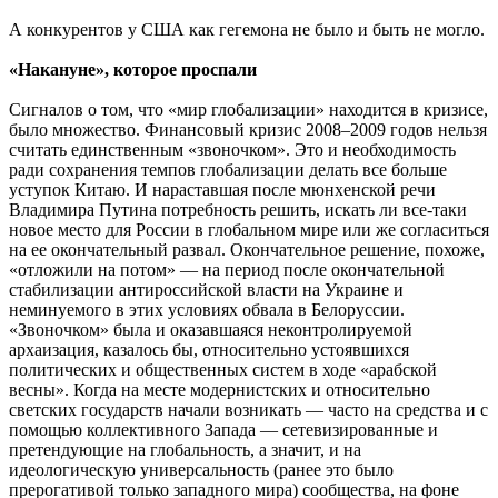
А конкурентов у США как гегемона не было и быть не могло.
«Накануне», которое проспали
Сигналов о том, что «мир глобализации» находится в кризисе,
было множество. Финансовый кризис 2008–2009 годов нельзя
считать единственным «звоночком». Это и необходимость
ради сохранения темпов глобализации делать все больше
уступок Китаю. И нараставшая после мюнхенской речи
Владимира Путина потребность решить, искать ли все-таки
новое место для России в глобальном мире или же согласиться
на ее окончательный развал. Окончательное решение, похоже,
«отложили на потом» — на период после окончательной
стабилизации антироссийской власти на Украине и
неминуемого в этих условиях обвала в Белоруссии.
«Звоночком» была и оказавшаяся неконтролируемой
архаизация, казалось бы, относительно устоявшихся
политических и общественных систем в ходе «арабской
весны». Когда на месте модернистских и относительно
светских государств начали возникать — часто на средства и с
помощью коллективного Запада — сетевизированные и
претендующие на глобальность, а значит, и на
идеологическую универсальность (ранее это было
прерогативой только западного мира) сообщества, на фоне