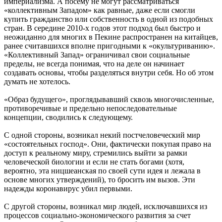
империализма. А посему не могут рассматриваться
«коллективным Западом» как равные, даже если смогли
купить гражданство или собственность в одной из подобных
стран. В середине 2010-х годов этот подход был быстро и
неожиданно для многих в Пекине распространен на китайцев,
ранее считавшихся вполне пригодными к «окультуриванию».
«Коллективный Запад» ограничивал свои социальные
пределы, не всегда понимая, что на деле он начинает
создавать основы, чтобы разделяться внутри себя. Но об этом
думать не хотелось.
«Образ будущего», проглядывавший сквозь многочисленные,
противоречивые и предельно непоследовательные
концепции, сводились к следующему.
С одной стороны, возникал некий постчеловеческий мир
«состоятельных господ». Они, фактически покупая право на
доступ к реальному миру, стремились выйти за рамки
человеческой биологии и если не стать богами (хотя,
вероятно, эта ницшеанская по своей сути идея и лежала в
основе многих утверждений), то бросить им вызов. Эти
надежды коронавирус убил первыми.
С другой стороны, возникал мир людей, исключавшихся из
процессов социально-экономического развития за счет