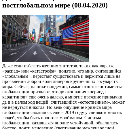
постглобальном мире (08.04.2020)
Даже если избегать жестких эпитетов, таких как «крах»,
«распад» или «катастрофа», понятно, что мир, считавшийся
«глобальным», перестает существовать и держится лишь на
проявлении доброй воли лидеров крупнейших государств
мира. Сейчас, на пике пандемии, самые отпетые оптимисты
глобализации признают, что до окончания «периода
карантинов» еще очень далеко, а многие прежние привычки,
да и в целом ход вещей, считавшийся «естественным», может
не вернуться никогда. Но ведь ощущение кризиса мира
глобализации сложилось еще в 2019 году у слишком многих
людей, чтобы быть просто самообманом. Система
глобализации, казавшаяся вполне устойчивой, обвалилась
быстро, почти мгновенно (свертывание международной