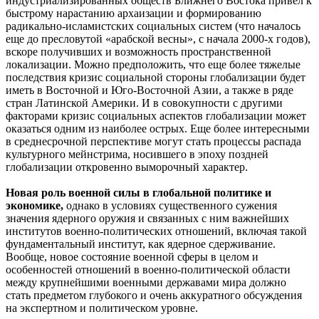
индустриализированных обществ Ближнего Востока привел к
быстрому нарастанию архаизации и формированию
радикально-исламистских социальных систем (что началось
еще до пресловутой «арабской весны», с начала 2000-х годов),
вскоре получивших и возможность пространственной
локализации. Можно предположить, что еще более тяжелые
последствия кризис социальной стороны глобализации будет
иметь в Восточной и Юго-Восточной Азии, а также в ряде
стран Латинской Америки. И в совокупности с другими
факторами кризис социальных аспектов глобализации может
оказаться одним из наиболее острых. Еще более интересными
в среднесрочной перспективе могут стать процессы распада
культурного мейнстрима, носившего в эпоху поздней
глобализации откровенно выморочный характер.
Новая роль военной силы в глобальной политике и
экономике,
однако в условиях существенного сужения
значения ядерного оружия и связанных с ним важнейших
институтов военно-политических отношений, включая такой
фундаментальный институт, как ядерное сдерживание.
Вообще, новое состояние военной сферы в целом и
особенностей отношений в военно-политической области
между крупнейшими военными державами мира должно
стать предметом глубокого и очень аккуратного обсуждения
на экспертном и политическом уровне.