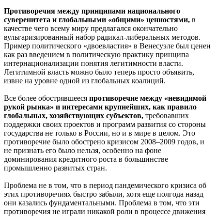
Противоречия между принципами национального
суверенитета и глобальными «общими» ценностями,
в
качестве чего всему миру предлагался окончательно
вульгаризированный набор радикал-либеральных методов.
Пример политического «двоевластия» в Венесуэле был ценен
как раз введением в политическую практику принципа
интернационализации понятия легитимности власти.
Легитимной власть можно было теперь просто объявить,
извне на уровне одной из глобальных коалиций.
Все более обострявшееся
противоречие между «невидимой
рукой рынка» и интересами крупнейших, как правило
глобальных, хозяйствующих субъектов,
требовавших
поддержки своих проектов и программ развития со стороны
государства не только в России, но и в мире в целом. Это
противоречие было обострено кризисом 2008–2009 годов, и
не признать его было нельзя, особенно на фоне
доминирования кредитного роста в большинстве
промышленно развитых стран.
Проблема не в том, что в период пандемического кризиса об
этих противоречиях быстро забыли, хотя еще полгода назад
они казались фундаментальными. Проблема в том, что эти
противоречия не играли никакой роли в процессе движения