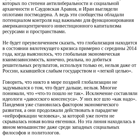
которых по степени антилиберальности и социальной
архаичности и Саудовская Аравия, и Иран выглядели
оплотами постмодерна. А ведь эти сообщества обладали
потенциалом контроля над важными для функционирования
американоцентричного инвестиционного капитализма
ресурсами и пространствами.
Не будет преувеличением сказать, что глобализация находится
в состоянии вялотекущего кризиса примерно с середины 2014
года, когда выяснилось, что глобальная экономическая
взаимозависимость, конечно, реальна, но добиться
решительных результатов, используя только ее, нельзя даже от
России, казавшейся слабым государством и «легкой целью».
Говорить, что никто в мире поздней глобализации не
задумывался о том, что будет дальше, нельзя. Многие
понимали, что «что-то пошло не так». Исключение составляли
идеологи «давосского консенсуса». У них все шло «как надо».
Пандемия уже становилась фактором экономического
развития, а они продолжали действовать в парадигме
«нейрофикации человека», за которой уже почти не
скрывалась новая волна евгеники. Но эта линия находилась в
явном меньшинстве даже среди западных социальных
философов и политологов.