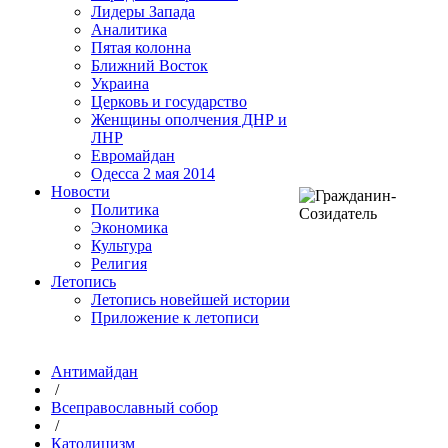
Лидеры Запада
Аналитика
Пятая колонна
Ближний Восток
Украина
Церковь и государство
Женщины ополчения ДНР и
ЛНР
Евромайдан
Одесса 2 мая 2014
Новости
Политика
Экономика
Культура
Религия
Летопись
Летопись новейшей истории
Приложение к летописи
Антимайдан
/
Всеправославный собор
/
Католицизм