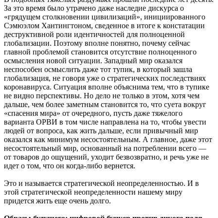
За это время было утрачено даже наследие дискурса о
«грядущем столкновении цивилизаций», инициированного
Сэмюэлом Хантингтоном, сведенное в итоге к констатации
деструктивной роли идентичностей для полноценной
глобализации. Поэтому вполне понятно, почему сейчас
главной проблемой становится отсутствие полноценного
осмысления новой ситуации. Западный мир оказался
неспособен осмыслить даже тот тупик, в который зашла
глобализация, не говоря уже о стратегических последствиях
коронавируса. Ситуация вполне объяснима тем, что в тупике
не видно перспективы. Но дело не только в этом, хотя чем
дальше, чем более заметным становится то, что суета вокруг
«спасения мира» от очередного, пусть даже тяжелого
варианта ОРВИ в том числе направлена на то, чтобы увести
людей от вопроса, как жить дальше, если привычный мир
оказался как минимум несостоятельным. А главное, даже этот
несостоятельный мир, основанный на потреблении всего —
от товаров до ощущений, уходит безвозвратно, и речь уже не
идет о том, что он когда-либо вернется.
Это и называется стратегической неопределенностью. И в
этой стратегической неопределенности нашему миру
придется жить еще очень долго.