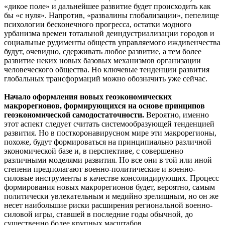
«дикое поле» и дальнейшее развитие будет происходить как
бы «с нуля». Напротив, «развалины глобализации», пепелище
психологии бесконечного прогресса, остатки модного
урбанизма времен тотальной деиндустриализации городов и
социальные рудименты обществ управляемого иждивенчества
будут, очевидно, сдерживать любое развитие, а тем более
развитие неких новых базовых механизмов организации
человеческого общества. Но ключевые тенденции развития
глобальных трансформаций можно обозначить уже сейчас.
Начало оформления новых геоэкономических
макрорегионов, формирующихся на основе принципов
геоэкономической самодостаточности.
Вероятно, именно
этот аспект следует считать системообразующей тенденцией
развития. Но в посткоронавирусном мире эти макрорегионы,
похоже, будут формироваться на принципиально различной
экономической базе и, в перспективе, с совершенно
различными моделями развития. Но все они в той или иной
степени предполагают военно-политические и военно-
силовые инструменты в качестве консолидирующих. Процесс
формирования новых макрорегионов будет, вероятно, самым
политически увлекательным и медийно зрелищным, но он же
несет наибольшие риски расширения региональной военно-
силовой игры, ставшей в последние годы обычной, до
существенно более крупных масштабов.