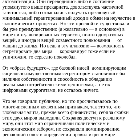
автоматизации. Они переводились либо в состояние
упомянутого выше прекариата, довольствуясь частичной
занятостью, либо соглашались получать пресловутый
минимальный гарантированный доход в обмен на неучастие в
экономических процессах. Но эти прослойки существовали
бы уже преимущественно (а желательно — в основном) в
мире виртуализированных сервисов, почти одноразовых
вещей, а иногда и вещей совместного пользования — от
машин до жилья. Но ведь и эту иллюзию — возможность
сегрегировать два мира — коронавирус тоже если не
уничтожил, то серьезно поколебал.
От «образа будущего», где базовой идеей, доминирующим
социально-имущественным сегрегатором становились бы
наличие собственности и способность к обладанию
реальными потребительскими ценностями, а не их
цифровыми суррогатами, не осталось ничего.
Что не говорили публично, но что просчитывалось по
многочисленным косвенным признакам, так это то, что
глобальная элита, прежде всего финансисты, себя за скобки
этих двух миров выводили. Сохраняя доступ к реальному
миру, они этот мир ограничивали политическим и
экономическим забором, но сохраняли доминирование,
решающий голос в определении правил игры в мире