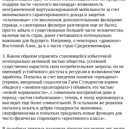
подарив части «золотого миллиарда» возможность
неограниченной виртуализированной мобильности за счет
минимального гарантированного дохода и защитив
«платиновые» сто миллионов дополнительными фильтрами
(правда, о санитарных фильтрах разговоров еще не было),
просто забыть о существовании большей части человечества,
включая часть стран, ранее считавшихся потенциально
важными для будущего. Например, о некоторых «драконах»
Восточной Азии, да и о части стран Средиземноморья.
3. Каким образом управлять становящейся избыточной
потенциально активной частью общества, успевшей
существенно нарастить свои потребительские запросы, но не
имеющей устойчивого доступа к ресурсам и возможностям
заработка. Попытка за счет введения понятия «прекариат»
(термин, введенный социологом Гаем Стэндингом взамен
обидного «люмпен-пролетариата») объявить это частью
«новой нормальности», с сомнением воспринятая даже в
период «застоя глобализации», теперь, в эпоху коронавируса,
выглядит еще более сомнительной. В остальном же решения
пытались искать в дебрях гендерности экономики,
сверхфеминизма и попытках придумать новые функции для
чисто физически стареющего «креативного класса».
В подобных тяжелых раздумьях прошли последние лет десять.