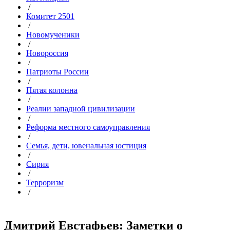
/
Комитет 2501
/
Новомученики
/
Новороссия
/
Патриоты России
/
Пятая колонна
/
Реалии западной цивилизации
/
Реформа местного самоуправления
/
Семья, дети, ювенальная юстиция
/
Сирия
/
Терроризм
/
Дмитрий Евстафьев: Заметки о