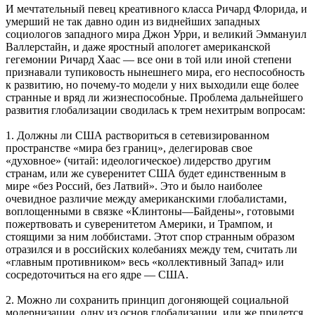
И мечтательный певец креативного класса Ричард Флорида, и
умерший не так давно один из виднейших западных
социологов западного мира Джон Урри, и великий Эммануил
Валлерстайн, и даже яростный апологет американской
гегемонии Ричард Хаас — все они в той или иной степени
признавали тупиковость нынешнего мира, его неспособность
к развитию, но почему-то модели у них выходили еще более
странные и вряд ли жизнеспособные. Проблема дальнейшего
развития глобализации сводилась к трем нехитрым вопросам:
1. Должны ли США раствориться в сетевизированном
пространстве «мира без границ», делегировав свое
«духовное» (читай: идеологическое) лидерство другим
странам, или же суверенитет США будет единственным в
мире «без Россий, без Латвий». Это и было наиболее
очевидное различие между американскими глобалистами,
воплощенными в связке «Клинтоны—Байдены», готовыми
пожертвовать и суверенитетом Америки, и Трампом, и
стоящими за ним лоббистами. Этот спор странным образом
отразился и в российских колебаниях между тем, считать ли
«главным противником» весь «коллективный Запад» или
сосредоточиться на его ядре — США.
2. Можно ли сохранить принцип догоняющей социальной
модернизации, одну из основ глобализации, или же придется,