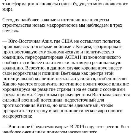
трансформации в «полюсы силы» будущего многополюсного
мира.
Сегодня наиболее важные и интенсивные процессы
строительства новых макрорегионов мы наблюдаем в трех
случаях:
— Юго-Восточная Азия, где США не оставляют попыток,
прикрываясь торговыми войнами с Китаем, сформировать
противостоящую ему экономическую и политическую
коалицию, переформатировав АСЕАН из экономического
сообщества в более политически активную региональную
коалицию. Вероятно, в данном случае коронавирус внесет
свои коррективы и позиции Вьетнама как центра этой
потенциальной коалиции несколько усилятся, особенно если
Ханою удастся ограничить негативное политическое влияние
коронавируса на развитие страны и на ее связи с соседними
государствами. Серьезным преимуществом Вьетнама является
сильный военный потенциал, недостаточный для
противостояния Китаю, но вполне адекватный, чтобы
превратить эту страну в военно-политическое ядро нового
макрорегиона;
— Восточное Средиземноморье. В 2019 году этот регион был
наиболее очевидным примером назревающего