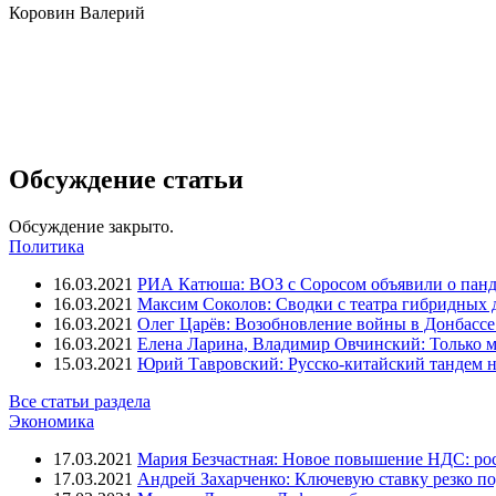
Коровин Валерий
Обсуждение статьи
Обсуждение закрыто.
Политика
16.03.2021
РИА Катюша: ВОЗ с Соросом объявили о панд
16.03.2021
Максим Соколов: Сводки с театра гибридных 
16.03.2021
Олег Царёв: Возобновление войны в Донбассе 
16.03.2021
Елена Ларина, Владимир Овчинский: Только м
15.03.2021
Юрий Тавровский: Русско-китайский тандем н
Все статьи раздела
Экономика
17.03.2021
Мария Безчастная: Новое повышение НДС: росс
17.03.2021
Андрей Захарченко: Ключевую ставку резко по