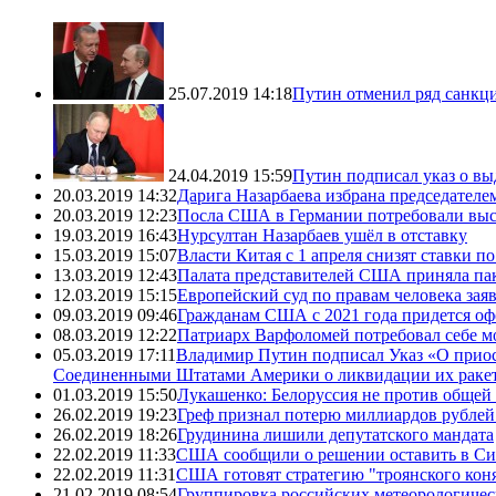
25.07.2019 14:18
Путин отменил ряд санкц
24.04.2019 15:59
Путин подписал указ о вы
20.03.2019 14:32
Дарига Назарбаева избрана председателе
20.03.2019 12:23
Посла США в Германии потребовали выс
19.03.2019 16:43
Нурсултан Назарбаев ушёл в отставку
15.03.2019 15:07
Власти Китая с 1 апреля снизят ставки 
13.03.2019 12:43
Палата представителей США приняла пак
12.03.2019 15:15
Европейский суд по правам человека зая
09.03.2019 09:46
Гражданам США с 2021 года придется оф
08.03.2019 12:22
Патриарх Варфоломей потребовал себе 
05.03.2019 17:11
Владимир Путин подписал Указ «О прио
Соединенными Штатами Америки о ликвидации их ракет 
01.03.2019 15:50
Лукашенко: Белоруссия не против общей
26.02.2019 19:23
Греф признал потерю миллиардов рублей 
26.02.2019 18:26
Грудинина лишили депутатского мандата
22.02.2019 11:33
США сообщили о решении оставить в Си
22.02.2019 11:31
США готовят стратегию "троянского кон
21.02.2019 08:54
Группировка российских метеорологичес