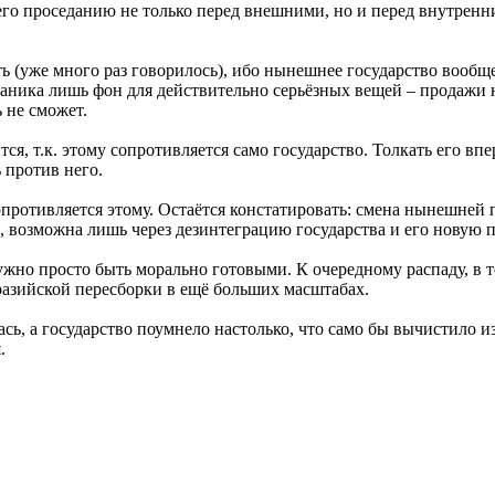
и его проседанию не только перед внешними, но и перед внутре
ь (уже много раз говорилось), ибо нынешнее государство вообщ
отаника лишь фон для действительно серьёзных вещей – продажи
 не сможет.
ся, т.к. этому сопротивляется само государство. Толкать его вп
 против него.
 сопротивляется этому. Остаётся констатировать: смена нынешне
, возможна лишь через дезинтеграцию государства и его новую п
ужно просто быть морально готовыми. К очередному распаду, в
разийской пересборки в ещё больших масштабах.
ась, а государство поумнело настолько, что само бы вычистило и
.