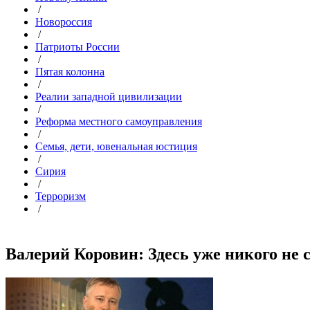
/
Новороссия
/
Патриоты России
/
Пятая колонна
/
Реалии западной цивилизации
/
Реформа местного самоуправления
/
Семья, дети, ювенальная юстиция
/
Сирия
/
Терроризм
/
Валерий Коровин: Здесь уже никого не с