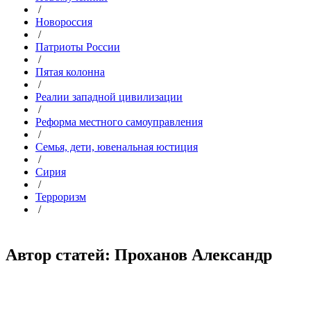
/
Новороссия
/
Патриоты России
/
Пятая колонна
/
Реалии западной цивилизации
/
Реформа местного самоуправления
/
Семья, дети, ювенальная юстиция
/
Сирия
/
Терроризм
/
Автор статей: Проханов Александр