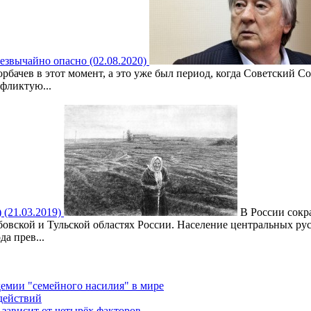
езвычайно опасно (02.08.2020)
рбачев в этот момент, а это уже был период, когда Советский Со
фликтую...
 (21.03.2019)
В России сокра
мбовской и Тульской областях России. Население центральных р
а прев...
емии "семейного насилия" в мире
действий
зависит от четырёх факторов