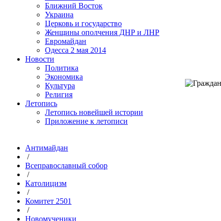
Ближний Восток
Украина
Церковь и государство
Женщины ополчения ДНР и ЛНР
Евромайдан
Одесса 2 мая 2014
Новости
Политика
Экономика
Культура
Религия
Летопись
Летопись новейшей истории
Приложение к летописи
Антимайдан
/
Всеправославный собор
/
Католицизм
/
Комитет 2501
/
Новомученики