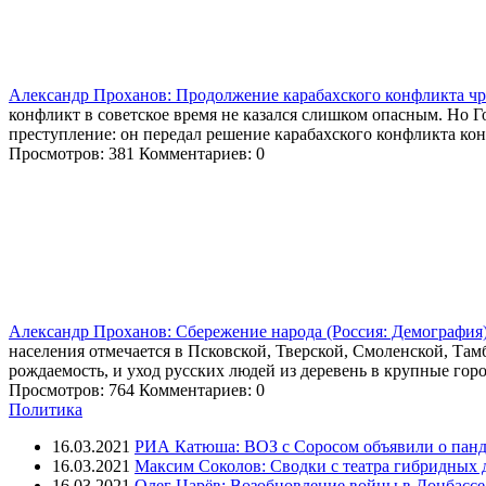
Александр Проханов: Продолжение карабахского конфликта чр
конфликт в советское время не казался слишком опасным. Но Го
преступление: он передал решение карабахского конфликта кон
Просмотров: 381
Комментариев: 0
Александр Проханов: Сбережение народа (Россия: Демография)
населения отмечается в Псковской, Тверской, Смоленской, Та
рождаемость, и уход русских людей из деревень в крупные город
Просмотров: 764
Комментариев: 0
Политика
16.03.2021
РИА Катюша: ВОЗ с Соросом объявили о панд
16.03.2021
Максим Соколов: Сводки с театра гибридных 
16.03.2021
Олег Царёв: Возобновление войны в Донбассе 