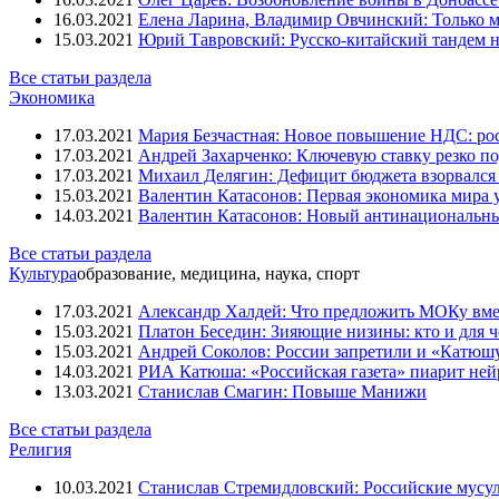
16.03.2021
Елена Ларина, Владимир Овчинский: Только м
15.03.2021
Юрий Тавровский: Русско-китайский тандем н
Все статьи раздела
Экономика
17.03.2021
Мария Безчастная: Новое повышение НДС: росс
17.03.2021
Андрей Захарченко: Ключевую ставку резко по
17.03.2021
Михаил Делягин: Дефицит бюджета взорвался 
15.03.2021
Валентин Катасонов: Первая экономика мира ут
14.03.2021
Валентин Катасонов: Новый антинациональн
Все статьи раздела
Культура
образование, медицина, наука, спорт
17.03.2021
Александр Халдей: Что предложить МОКу вм
15.03.2021
Платон Беседин: Зияющие низины: кто и для 
15.03.2021
Андрей Соколов: России запретили и «Катюш
14.03.2021
РИА Катюша: «Российская газета» пиарит ней
13.03.2021
Станислав Смагин: Повыше Манижи
Все статьи раздела
Религия
10.03.2021
Станислав Стремидловский: Российские мусу