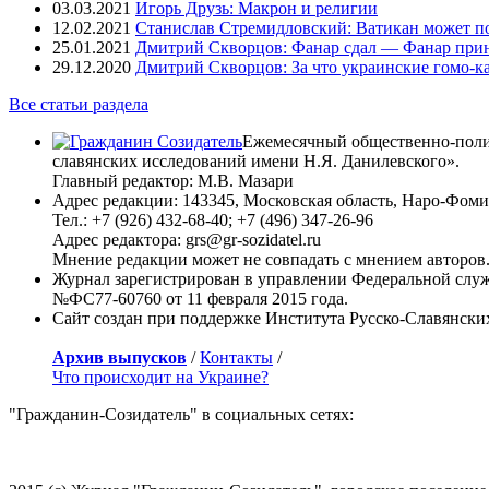
03.03.2021
Игорь Друзь: Макрон и религии
12.02.2021
Станислав Стремидловский: Ватикан может п
25.01.2021
Дмитрий Скворцов: Фанар сдал — Фанар при
29.12.2020
Дмитрий Скворцов: За что украинские гомо-к
Все статьи раздела
Ежемесячный общественно-полит
славянских исследований имени Н.Я. Данилевского».
Главный редактор: М.В. Мазари
Адрес редакции: 143345, Московская область, Наро-Фоминс
Тел.: +7 (926) 432-68-40; +7 (496) 347-26-96
Адрес редактора: grs@gr-sozidatel.ru
Мнение редакции может не совпадать с мнением авторов
Журнал зарегистрирован в управлении Федеральной служ
№ФС77-60760 от 11 февраля 2015 года.
Сайт создан при поддержке Института Русско-Славянски
Архив выпусков
/
Контакты
/
Что происходит на Украине?
"Гражданин-Созидатель" в социальных сетях: