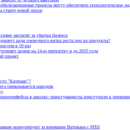
обилизационные проекты могут обеспечить технологическое ли
а старте новой эпохи
ияне заплатят за убытки бизнеса
днимут ради очередного витка роста цен на продукты?
ростом в 10 раз
очняет задачи на 14-ю пятилетку и до 2035 года
ый проект
есто "Катюши"?
чего прикрывается народом
у»
роинтерфейсы в школах: трансгуманисты приступили к превращ
льмане конкурируют за внимание Ватикана с РПЦ