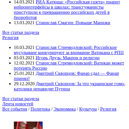
14.03.2021
РИА Катюша: «Российская газета» пиарит
нейроинтерфейсы в школах: трансгуманисты
приступили к превращению российских детей в
биороботов
13.03.2021
Станислав Смагин: Повыше Манижи
Все статьи раздела
Религия
10.03.2021
Станислав Стремидловский: Российские
мусульмане конкурируют за внимание Ватикана с РПЦ
03.03.2021
Игорь Друзь: Макрон и религии
12.02.2021
Станислав Стремидловский: Ватикан может
потерять Россию
25.01.2021
Дмитрий Скворцов: Фанар сдал — Фанар
принял!
29.12.2020
Дмитрий Скворцов: За что украинские гомо-
католики ненавидят Путина
Все статьи раздела
Лента новостей
Все события
/
Политика
/
Экономика
/
Культура
/
Религия