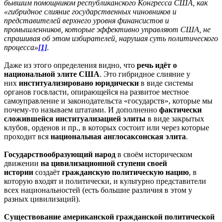
бывшим помощником республиканского Конгресса США, как
«гибридное слияние государственных чиновников и
представителей верхнего уровня финансистов и
промышленников, которые эффективно управляют США, не
спрашивая об этом избирателей, нарушая суть политического
процесса»
[1]
.
Даже из этого определения видно, что
речь идёт о
национальной элите США
. Это гибридное слияние у
них
институализировано юридически
в виде системы
органов госвласти, опирающейся на развитое местное
самоуправление и законодательста «государств», которые мы
почему-то называем штатами. И дополненно
фактически
сложившейся институализацией элиты
в виде закрытых
клубов, орденов и пр., в которых состоит или через которые
проходит вся
национальная англосаксонская элита
.
Государствообразующий народ
в своём историческом
движении
на цивилизационной ступени своей
истории
создаёт
гражданскую политическую нацию
, в
которую входят и политически, и культурно представители
всех национальностей (есть большие различия в этом у
разных цивилизаций).
Существование американской гражданской политической