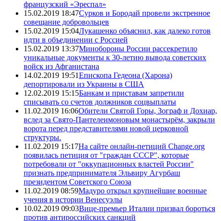
французский «Эреспал»
15.02.2019 18:47
Сурков и Бородай провели экстренное
совещание добровольцев
15.02.2019 15:04
Лукашенко объяснил, как далеко готов
идти в объединении с Россией
15.02.2019 13:37
Минобороны России рассекретило
уникальные документы к 30-летию вывода советских
войск из Афганистана
14.02.2019 19:51
Епископа Гедеона (Харона)
депортировали из Украины в США
12.02.2019 15:15
Банкам и приставам запретили
списывать со счетов должников соцвыплаты
11.02.2019 16:06
Обители Святой Горы, Зограф и Дохиар,
вслед за Свято-Пантелеимоновым монастырём, закрыли
ворота перед представителями новой церковной
структуры.
11.02.2019 15:17
На сайте онлайн-петиций Change.org
появилась петиция от "граждан СССР", которые
потребовали от "оккупационных властей России"
признать предпринимателя Эльвиру Агурбаш
президентом Советского Союза
11.02.2019 08:59
Мадуро открыл крупнейшие военные
учения в истории Венесуэлы
10.02.2019 09:03
Вице-премьер Италии призвал бороться
против антироссийских санкций