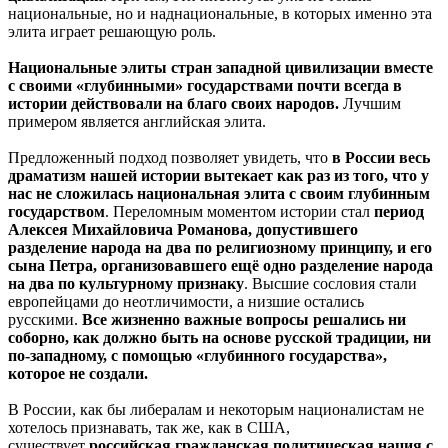
национальные, но и наднациональные, в которых именно эта
элита играет решающую роль.
Национальные элиты стран западной цивилизации вместе
с своими «глубинными» государствами почти всегда в
истории действовали на благо своих народов.
Лучшим
примером является английская элита.
Предложенный подход позволяет увидеть, что
в России весь
драматизм нашей истории вытекает как раз из того, что у
нас не сложилась национальная элита с своим глубинным
государством
. Переломным моментом истории стал
период
Алексея Михайловича Романова, допустившего
разделение народа на два по религиозному принципу, и его
сына Петра, организовавшего ещё одно разделение народа
на два по культурному признаку
. Высшие сословия стали
европейцами до неотличимости, а низшие остались
русскими.
Все жизненно важные вопросы решались ни
соборно, как должно быть на основе русской традиции, ни
по-западному, с помощью «глубинного государства»,
которое не создали.
В России, как бы либералам и некоторым националистам не
хотелось признавать, так же, как в США,
существует
российская гражданская политическая нация с