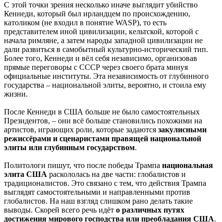
С этой точки зрения несколько иначе выглядит убийство
Кеннеди, который был ирландцем по происхождению,
католиком (не входил в понятие WASP), то есть
представителем иной цивилизации, кельтской, которой с
начала римляне, а затем народы западной цивилизации не
дали развиться в самобытный культурно-исторический тип.
Более того, Кеннеди и вёл себя независимо, организовав
прямые переговоры с СССР через своего брата минуя
официальные институты. Эта независимость от глубинного
государства – национальной элиты, вероятно, и стоила ему
жизни.
После Кеннеди в США больше не было самостоятельных
Президентов, – они всё больше становились похожими на
артистов, играющих роли, которые задаются
закулисными
режиссёрами и сценаристами правящей национальной
элиты или глубинным государством
.
Политологи пишут, что после победы Трампа
национальная
элита США
раскололась на две части: глобалистов и
традиционалистов. Это связано с тем, что действия Трампа
выглядят самостоятельными и направленными против
глобалистов. На наш взгляд слишком рано делать такие
выводы. Скорей всего речь идёт
о различных путях
достижения мирового господства или преобладания США
.