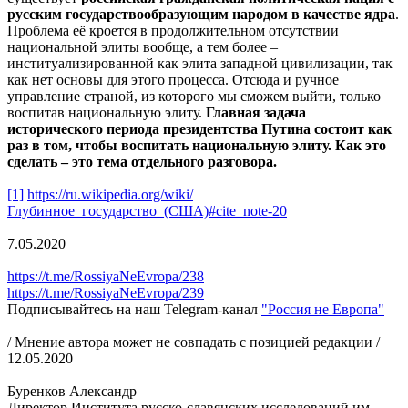
русским государствообразующим народом в качестве ядра
.
Проблема её кроется в продолжительном отсутствии
национальной элиты вообще, а тем более –
институализированной как элита западной цивилизации, так
как нет основы для этого процесса. Отсюда и ручное
управление страной, из которого мы сможем выйти, только
воспитав национальную элиту.
Главная задача
исторического периода президентства Путина состоит как
раз в том, чтобы воспитать национальную элиту. Как это
сделать – это тема отдельного разговора.
[1]
https://ru.wikipedia.org/wiki/
Глубинное_государство_(США)#cite_note-20
7.05.2020
https://t.me/RossiyaNeEvropa/238
https://t.me/RossiyaNeEvropa/239
Подписывайтесь на наш Telegram-канал
"Россия не Европа"
/ Мнение автора может не совпадать с позицией редакции /
12.05.2020
Буренков Александр
Директор Института русско-славянских исследований им.