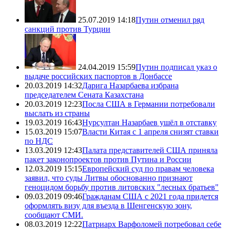
25.07.2019 14:18
Путин отменил ряд
санкций против Турции
24.04.2019 15:59
Путин подписал указ о
выдаче российских паспортов в Донбассе
20.03.2019 14:32
Дарига Назарбаева избрана
председателем Сената Казахстана
20.03.2019 12:23
Посла США в Германии потребовали
выслать из страны
19.03.2019 16:43
Нурсултан Назарбаев ушёл в отставку
15.03.2019 15:07
Власти Китая с 1 апреля снизят ставки
по НДС
13.03.2019 12:43
Палата представителей США приняла
пакет законопроектов против Путина и России
12.03.2019 15:15
Европейский суд по правам человека
заявил, что суды Литвы обоснованно признают
геноцидом борьбу против литовских "лесных братьев"
09.03.2019 09:46
Гражданам США с 2021 года придется
оформлять визу для въезда в Шенгенскую зону,
сообщают СМИ.
08.03.2019 12:22
Патриарх Варфоломей потребовал себе