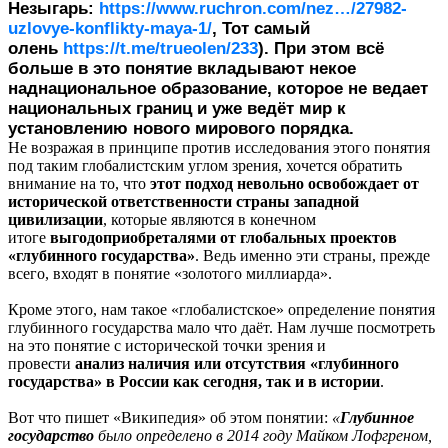
Незыгарь:
https://www.ruchron.com/nez…/27982-
uzlovye-konflikty-maya-1/
, Тот самый
олень
https://t.me/trueolen/233
). При этом всё
больше в это понятие вкладывают некое
наднациональное образование, которое не ведает
национальных границ и уже ведёт мир к
установлению нового мирового порядка.
Не возражая в принципе против исследования этого понятия
под таким глобалистским углом зрения, хочется обратить
внимание на то, что
этот подход невольно освобождает от
исторической ответственности страны западной
цивилизации
, которые являются в конечном
итоге
выгодоприобреталями от глобальных проектов
«глубинного государства»
. Ведь именно эти страны, прежде
всего, входят в понятие «золотого миллиарда».
Кроме этого, нам такое «глобалистское» определение понятия
глубинного государства мало что даёт. Нам лучше посмотреть
на это понятие с исторической точки зрения и
провести
анализ наличия или отсутствия «глубинного
государства» в России как сегодня, так и в истории
.
Вот что пишет «Википедия» об этом понятии:
«
Глубинное
государство
было определено в 2014 году Майком Лофгреном,