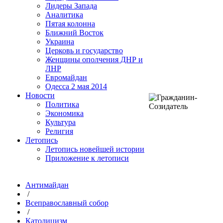
Лидеры Запада
Аналитика
Пятая колонна
Ближний Восток
Украина
Церковь и государство
Женщины ополчения ДНР и
ЛНР
Евромайдан
Одесса 2 мая 2014
Новости
Политика
Экономика
Культура
Религия
Летопись
Летопись новейшей истории
Приложение к летописи
Антимайдан
/
Всеправославный собор
/
Католицизм