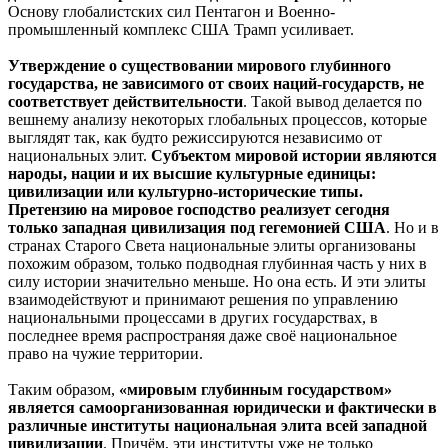
Основу глобалистских сил Пентагон и Военно-
промышленный комплекс США Трамп усиливает.
Утверждение о существовании мирового глубинного
государства, не зависимого от своих наций-государств, не
соответствует действительности
. Такой вывод делается по
вешнему анализу некоторых глобальных процессов, которые
выглядят так, как будто режиссируются независимо от
национальных элит.
Субъектом мировой истории являются
народы, нации и их высшие культурные единицы:
цивилизации или культурно-исторические типы. ​
Претензию на мировое господство реализует сегодня
только западная цивилизация под гегемонией США
. Но и в
странах Старого Света национальные элиты организованы
похожим образом, только подводная глубинная часть у них в
силу истории значительно меньше. Но она есть. И эти элиты
взаимодействуют и принимают решения по управлению
национальными процессами в других государствах, в
последнее время распространяя даже своё национальное
право на чужие территории.
Таким образом,
«мировым глубинным государством»
является самоорганизованная юридически и фактически в
различные институты национальная элита всей западной
цивилизации
. Причём, эти институты уже не только