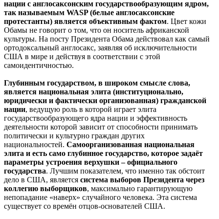
нации с англосаксонским государствообразующим ядром,
так называемым WASP (белые англосаксонские
протестанты) является объективным фактом
. Цвет кожи
Обамы не говорит о том, что он носитель африканской
культуры. На посту Президента Обама действовал как самый
ортодоксальный англосакс, заявляя об исключительности
США в мире и действуя в соответствии с этой
самоидентичностью.
Глубинным государством, в широком смысле слова,
является национальная элита (институционально,
юридически и фактически организованная) гражданской
нации
, ведущую роль в которой играет элита
государствообразующего ядра нации и эффективность
деятельности которой зависит от способности принимать
политически и культурно граждан других
национальностей.
Самоорганизованная национальная
элита и есть само глубинное государство, которое задаёт
параметры устроения верхушки – официального
государства
. Лучшим показателем, что именно так обстоит
дело в США, является
система выборов Президента через
коллегию выборщиков
, максимально гарантирующую
непопадание «наверх» случайного человека. Эта система
существует со времён отцов-основателей США.