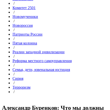
/
Комитет 2501
/
Новомученики
/
Новороссия
/
Патриоты России
/
Пятая колонна
/
Реалии западной цивилизации
/
Реформа местного самоуправления
/
Семья, дети, ювенальная юстиция
/
Сирия
/
Терроризм
/
Александр Буренков: Что мы должны