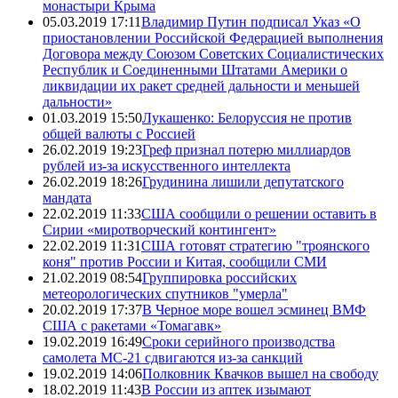
монастыри Крыма
05.03.2019 17:11
Владимир Путин подписал Указ «О
приостановлении Российской Федерацией выполнения
Договора между Союзом Советских Социалистических
Республик и Соединенными Штатами Америки о
ликвидации их ракет средней дальности и меньшей
дальности»
01.03.2019 15:50
Лукашенко: Белоруссия не против
общей валюты с Россией
26.02.2019 19:23
Греф признал потерю миллиардов
рублей из-за искусственного интеллекта
26.02.2019 18:26
Грудинина лишили депутатского
мандата
22.02.2019 11:33
США сообщили о решении оставить в
Сирии «миротворческий контингент»
22.02.2019 11:31
США готовят стратегию "троянского
коня" против России и Китая, сообщили СМИ
21.02.2019 08:54
Группировка российских
метеорологических спутников "умерла"
20.02.2019 17:37
В Черное море вошел эсминец ВМФ
США с ракетами «Томагавк»
19.02.2019 16:49
Сроки серийного производства
самолета МС-21 сдвигаются из-за санкций
19.02.2019 14:06
Полковник Квачков вышел на свободу
18.02.2019 11:43
В России из аптек изымают