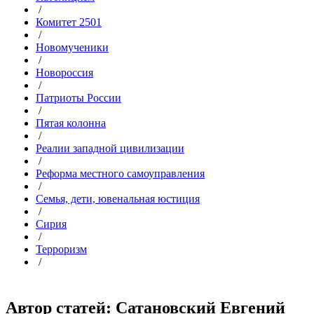
/
Комитет 2501
/
Новомученики
/
Новороссия
/
Патриоты России
/
Пятая колонна
/
Реалии западной цивилизации
/
Реформа местного самоуправления
/
Семья, дети, ювенальная юстиция
/
Сирия
/
Терроризм
/
Автор статей: Сатановский Евгений