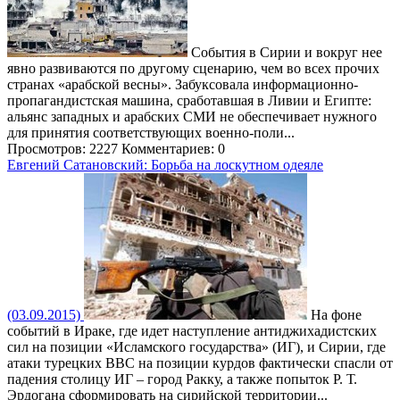
События в Сирии и вокруг нее
явно развиваются по другому сценарию, чем во всех прочих
странах «арабской весны». Забуксовала информационно-
пропагандистская машина, сработавшая в Ливии и Египте:
альянс западных и арабских СМИ не обеспечивает нужного
для принятия соответствующих военно-поли...
Просмотров: 2227
Комментариев: 0
Евгений Сатановский: Борьба на лоскутном одеяле
(03.09.2015)
На фоне
событий в Ираке, где идет наступление антиджихадистских
сил на позиции «Исламского государства» (ИГ), и Сирии, где
атаки турецких ВВС на позиции курдов фактически спасли от
падения столицу ИГ – город Ракку, а также попыток Р. Т.
Эрдогана сформировать на сирийской территории...