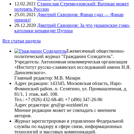
12.02.2021
Станислав Стремидловский: Ватикан может
потерять Россию
25.01.2021
Дмитрий Скворцов: Фанар сдал — Фанар
принял!
29.12.2020
Дмитрий Скворцов: За что украинские гомо-
католики ненавидят Путина
Все статьи раздела
Ежемесячный общественно-
политический журнал "Гражданин Созидатель".
Учредитель: Автономная некоммерческая организация
«Институт русско-славянских исследований имени Н.Я.
Данилевского».
Главный редактор: М.В. Мазари
Адрес редакции: 143345, Московская область, Наро-
Фоминский район, п. Селятино, ул. Промышленная, д.
81/1, 1 этаж, каб. 108.
Тел.: +7 (926) 432-68-40; +7 (496) 347-26-96
Адрес редактора: grs@gr-sozidatel.ru
Мнение редакции может не совпадать с мнением
авторов.
Журнал зарегистрирован в управлении Федеральной
службы по надзору в сфере связи, информационных
технологий и массовых коммуникаций.