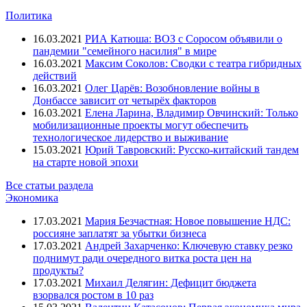
Политика
16.03.2021
РИА Катюша: ВОЗ с Соросом объявили о
пандемии "семейного насилия" в мире
16.03.2021
Максим Соколов: Сводки с театра гибридных
действий
16.03.2021
Олег Царёв: Возобновление войны в
Донбассе зависит от четырёх факторов
16.03.2021
Елена Ларина, Владимир Овчинский: Только
мобилизационные проекты могут обеспечить
технологическое лидерство и выживание
15.03.2021
Юрий Тавровский: Русско-китайский тандем
на старте новой эпохи
Все статьи раздела
Экономика
17.03.2021
Мария Безчастная: Новое повышение НДС:
россияне заплатят за убытки бизнеса
17.03.2021
Андрей Захарченко: Ключевую ставку резко
поднимут ради очередного витка роста цен на
продукты?
17.03.2021
Михаил Делягин: Дефицит бюджета
взорвался ростом в 10 раз