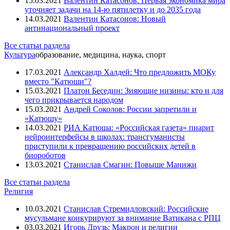
15.03.2021
Валентин Катасонов: Первая экономика мира
уточняет задачи на 14-ю пятилетку и до 2035 года
14.03.2021
Валентин Катасонов: Новый
антинациональный проект
Все статьи раздела
Культура
образование, медицина, наука, спорт
17.03.2021
Александр Халдей: Что предложить МОКу
вместо "Катюши"?
15.03.2021
Платон Беседин: Зияющие низины: кто и для
чего прикрывается народом
15.03.2021
Андрей Соколов: России запретили и
«Катюшу»
14.03.2021
РИА Катюша: «Российская газета» пиарит
нейроинтерфейсы в школах: трансгуманисты
приступили к превращению российских детей в
биороботов
13.03.2021
Станислав Смагин: Повыше Манижи
Все статьи раздела
Религия
10.03.2021
Станислав Стремидловский: Российские
мусульмане конкурируют за внимание Ватикана с РПЦ
03.03.2021
Игорь Друзь: Макрон и религии