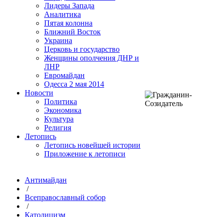
Лидеры Запада
Аналитика
Пятая колонна
Ближний Восток
Украина
Церковь и государство
Женщины ополчения ДНР и
ЛНР
Евромайдан
Одесса 2 мая 2014
Новости
Политика
Экономика
Культура
Религия
Летопись
Летопись новейшей истории
Приложение к летописи
Антимайдан
/
Всеправославный собор
/
Католицизм